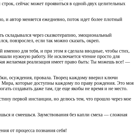
и строк, сейчас может проявиться в одной-двух целительных
о, и автор меняется ежедневно, поток идет более плотный
уть складывался через сказкотерапию, эмоциональный
лся, повзрослел, если так можно сказать, окреп.
именно для тебя, и при этом я сделала вводные, чтобы стих,
ршали нужную работу. Не исключается чтение просто для
бая желаемая реализация имеет право быть: Ты можешь все! —
ибки, осуждения, провала. Творец каждому вверил ключи
ми Мира, которые доступны каждому по праву рождения. Это моя
гать создавать даже там, где еще якобы не время и не место.
истину первой
инста
нции, но делюсь тем, что прошло через мое
аешься и смеешься. Заумствования без капли смеха — сложная
ния от процесса познания себя!