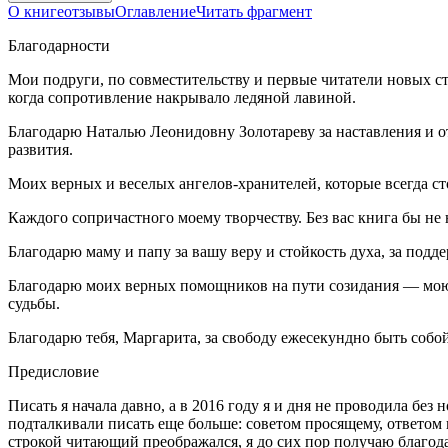
О книге
отзывы
Оглавление
Читать фрагмент
Благодарности
Мои подруги, по совместительству и первые читатели новых с
когда сопротивление накрывало ледяной ла
вино
й.
Благодарю Наталью Леонидовну Золотареву за наставления и 
развития.
Моих верных и веселых ангелов-хранителей, которые всегда ст
Каждого сопричастного моему творчеству. Без вас книга бы не 
Благодарю маму и папу за вашу веру и стойкость духа, за подд
Благодарю моих верных помощников на пути созидания — мою 
судьбы.
Благодарю тебя, Маргарита, за свободу ежесекундно быть собой
Предисловие
Писать я начала давно, а в 2016 году я и дня не проводила бе
подталкивали писать еще больше: советом просящему, ответом 
строкой читающий преображался, я до сих пор получаю благода