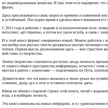
по индивидуальным запросам. И при этом есть ощущение, что с
фразах.
Здесь прослеживается связь скорости времени и изменений вну
и устойчивый. Последнее время я уделяла много внимания его 
С 2013 года я работаю с людьми в психологическом поле, пом
интеллект, арт-терапию, а потом все ушло вглубь, в связь с эн
И в этой книге формат совершенно новый. Можно работать с ка
настройка или рассказ смогли раскрыться внутри читающего на
чтения. Первая мысль, реализованная здесь — мое страстное ж
мой гимн со-творчества.
Любое творчество становится доступно, когда личность призна
от нашего общего пространства информации, остается с этим с
миссия в работе с клиентами — подсвечивать их Путь, освобожда
Думается мне, что эта книга оказалась в твоих руках неслучай
сознание, душу, дух и тело и оставило отпечаток здесь.
Юмор не обошел стороной строки этой книги, читай с выражени
игра, а я выбираю легкость.
Эта книга написана на новых вибрациях, и я с удовольствием 