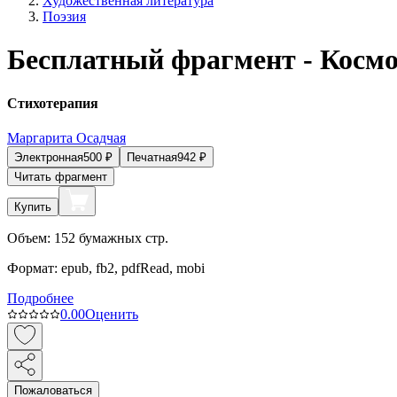
Художественная литература
Поэзия
Бесплатный фрагмент - Космо
Стихотерапия
Маргарита Осадчая
Электронная
500
₽
Печатная
942
₽
Читать фрагмент
Купить
Объем:
152
бумажных стр.
Формат:
epub, fb2, pdfRead, mobi
Подробнее
0.0
0
Оценить
Пожаловаться