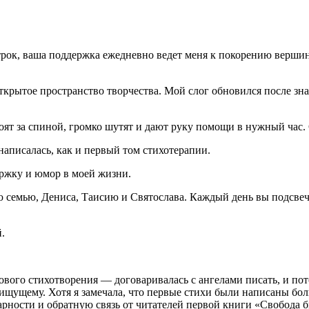
трок, ваша поддержка ежедневно ведет меня к покорению вершин
открытое пространство творчества. Мой слог обновился после з
оят за спиной, громко шутят и дают руку помощи в нужный час. 
написалась, как и первый том стихотерапии.
ержку и юмор в моей жизни.
семью, Дениса, Таисию и Святослава. Каждый день вы подсвечи
.
з нового стихотворения — договаривалась с ангелами писать, и п
ищущему. Хотя я замечала, что первые стихи были написаны боль
рности и обратную связь от читателей первой книги «Свобода б