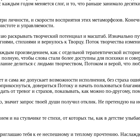
 каждым годом меняется слог, и то, что раньше занимало десятк
три личности, и скорости восприятия этих метаморфозов. Конечн
чистоте и управляемости.
огаю раскрывать творческий потенциал и масштаб. Изначально п
ергиями, стихиями и вернулось к Творцу. Поток творчества измени
ждым произведением, как с отдельной терапевтической историей 
 полную, чтобы слова стали более доступны для психики и сове
елание делиться с людьми творчеством, Потоком и верой, что лю
ет и сама же допускает возможности исполнения, без страха ош
оприкоснуться, довериться Потоку и начать пользоваться блага
ть от тревог и страхов, показывать, как можно по-другому, помо
но, значит запрос твоей души получил отклик. Не претендую на 
ем и на стульчике те стихи, от которых ты, как в детстве улыб
приглашаю тебя к ее неспешному и теплому прочтению. Наслажде