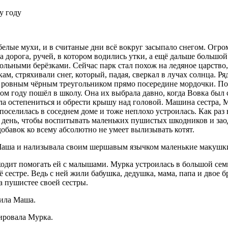
у году
 белые мухи, и в считаные дни всё вокруг засыпало снегом. Ог
а дорога, ручей, в котором водились утки, а ещё дальше большо
ьными берёзками. Сейчас парк стал похож на ледяное царство,
м, стряхивали снег, который, падая, сверкал в лучах солнца. Р
с ровным чёрным треугольником прямо посередине мордочки. По
 этом году пошёл в школу. Она их выбрала давно, когда Вовка бы
а остепениться и обрести крышу над головой. Машина сестра, М
оселилась в соседнем доме и тоже неплохо устроилась. Как раз 
день, чтобы воспитывать маленьких пушистых шкодников и заодн
добавок ко всему абсолютно не умеет вылизывать котят.
а Маша и нализывала своим шершавым язычком маленькие макушк
ходит помогать ей с малышами. Мурка устроилась в большой семь
её сестре. Ведь с ней жили бабушка, дедушка, мама, папа и двое 
за пушистее своей сестры.
рила Маша.
ировала Мурка.