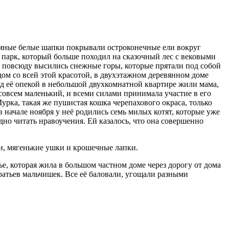
ромные белые шапки покрывали остроконечные ели вокруг
й парк, который больше походил на сказочный лес с вековыми
 повсюду высились снежные горы, которые прятали под собой
ядом со всей этой красотой, в двухэтажном деревянном доме
д её опекой в небольшой двухкомнатной квартире жили мама,
л совсем маленький, и всеми силами принимала участие в его
урка, такая же пушистая кошка черепахового окраса, только
в начале ноября у неё родились семь милых котят, которые уже
о читать нравоучения. Ей казалось, что она совершенно
и, мягенькие ушки и крошечные лапки.
е, которая жила в большом частном доме через дорогу от дома
братьев мальчишек. Все её баловали, угощали разными