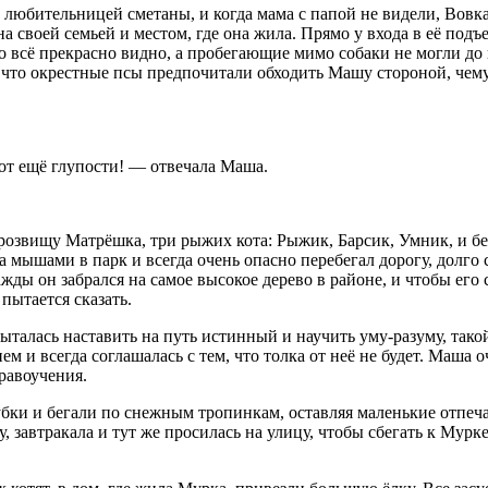
любительницей сметаны, и когда мама с папой не видели, Вовка 
 своей семьей и местом, где она жила. Прямо у входа в её под
о всё прекрасно видно, а пробегающие мимо собаки не могли до 
к что окрестные псы предпочитали обходить Машу стороной, чему
 Вот ещё глупости! — отвечала Маша.
прозвищу Матрёшка, три рыжих кота: Рыжик, Барсик, Умник, и 
а мышами в парк и всегда очень опасно перебегал дорогу, долго с
ды он забрался на самое высокое дерево в районе, и чтобы его 
 пытается сказать.
алась наставить на путь истинный и научить уму-разуму, такой 
м и всегда соглашалась с тем, что толка от неё не будет. Маша о
равоучения.
бки и бегали по снежным тропинкам, оставляя маленькие отпечат
 завтракала и тут же просилась на улицу, чтобы сбегать к Мурке