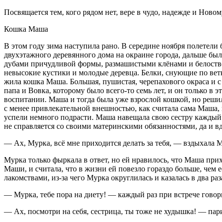
Посвящается тем, кого рядом нет, вере в чудо, надежде и Новом
Кошка Маша
В этом году зима наступила рано. В середине ноября полетели
двухэтажного деревянного дома на окраине города, дальше был
дубами причудливой формы, размашистыми клёнами и белоствол
невысокие кустики и молодые деревца. Белки, снующие по ветка
жила кошка Маша. Большая, пушистая, черепахового окраса и 
папа и Вовка, которому было всего-то семь лет, и он только в
воспитании. Маша и тогда была уже взрослой кошкой, но решил
с менее привлекательной внешностью, как считала сама Маша, п
успели немного подрасти. Маша навещала свою сестру каждый 
не справляется со своими материнскими обязанностями, да и в
— Ах, Мурка, всё мне приходится делать за тебя, — вздыхал
Мурка только фыркала в ответ, но ей нравилось, что Маша при
Маши, и считала, что в жизни ей повезло гораздо больше, чем 
лакомствами, из-за чего Мурка округлилась и казалась в два ра
— Мурка, тебе пора на диету! — каждый раз при встрече гово
— Ах, посмотри на себя, сестрица, ты тоже не худышка! — пар