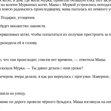
котят, в дом, где жила Мурка, привезли большую ёлку. Все засуе
бе на колени Муркиных котят, Маша с Муркой устроились неподалё
и вовсю радовались происходящему, мама пыталась их немного у
 Подарки, угощения.
 будет множество лакомств.
еряшливых котят, чтобы попытаться их получше пристроить за 
риходила ей в голову.
ю, что там происходит, совсем нет времени, — ответила Маша.
 сказала Мурка. — Ты давно делала с ним уроки?
ром, вчера делали, я как раз вернулась с прогулки. Наверное, з
ешила на улицу.
мо по дороге провели чёрного бульдога. Маша взглянула на нег
.