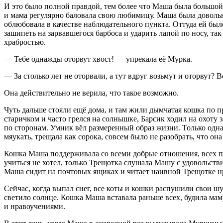
И это было полной правдой, тем более что Маша была большой 
и мама регулярно баловала свою любимицу. Маша была довольна
облюбовала в качестве наблюдательного пункта. Оттуда ей был
зашипеть на зарвавшегося барбоса и ударить лапой по носу, та
храбростью.
— Тебе однажды оторвут хвост! — упрекала её Мурка.
— За столько лет не оторвали, а тут вдруг возьмут и оторвут?
Она действительно не верила, что такое возможно.
Чуть дальше стояли ещё дома, и там жили дымчатая кошка по 
старичком и часто грелся на солнышке, Барсик ходил на охоту з
по сторонам. Умник вёл размеренный образ жизни. Только однаж
мяукать, трещала как сорока, совсем было не разобрать, что она
Кошка Маша поддерживала со всеми добрые отношения, всех пыт
учиться не хотел, только Трещотка слушала Машу с удовольствие
Маша сидит на почтовых ящиках и читает наивной Трещотке н
Сейчас, когда выпал снег, все коты и кошки распушили свои шу
светило солнце. Кошка Маша вставала раньше всех, будила маму,
и нравоучениями.