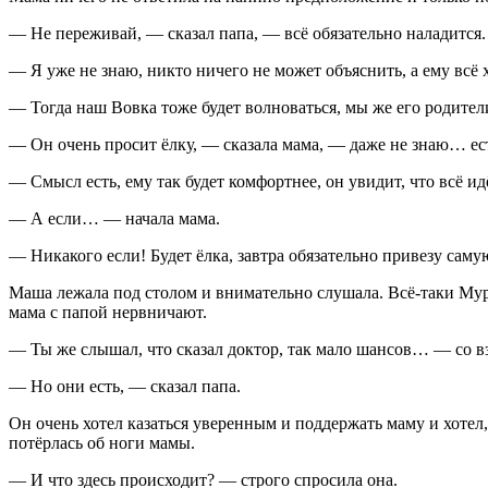
— Не переживай, — сказал папа, — всё обязательно наладится.
— Я уже не знаю, никто ничего не может объяснить, а ему всё 
— Тогда наш Вовка тоже будет волноваться, мы же его родител
— Он очень просит ёлку, — сказала мама, — даже не знаю… ест
— Смысл есть, ему так будет комфортнее, он увидит, что всё и
— А если… — начала мама.
— Никакого если! Будет ёлка, завтра обязательно привезу саму
Маша лежала под столом и внимательно слушала. Всё-таки Мурка
мама с папой нервничают.
— Ты же слышал, что сказал доктор, так мало шансов… — со вз
— Но они есть, — сказал папа.
Он очень хотел казаться уверенным и поддержать маму и хотел,
потёрлась об ноги мамы.
— И что здесь происходит? — строго спросила она.