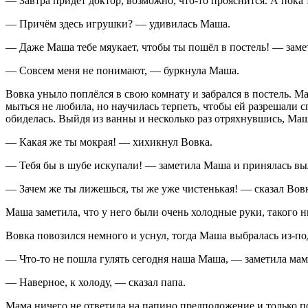
— Завтра придёт доктор, возможно, что-то прояснится. А пока 
— Причём здесь игрушки? — удивилась Маша.
— Даже Маша тебе мяукает, чтобы ты пошёл в постель! — заме
— Совсем меня не понимают, — буркнула Маша.
Вовка уныло поплёлся в свою комнату и забрался в постель. М
мыться не любила, но научилась терпеть, чтобы ей разрешали с
обиделась. Выйдя из ванны и несколько раз отряхнувшись, Маш
— Какая же ты мокрая! — хихикнул Вовка.
— Тебя бы в шубе искупали! — заметила Маша и принялась вы
— Зачем же ты лижешься, ты же уже чистенькая! — сказал Вов
Маша заметила, что у него были очень холодные руки, такого н
Вовка повозился немного и уснул, тогда Маша выбралась из-по
— Что-то не пошла гулять сегодня наша Маша, — заметила мам
— Наверное, к холоду, — сказал папа.
Мама ничего не ответила на папино предположение и только п