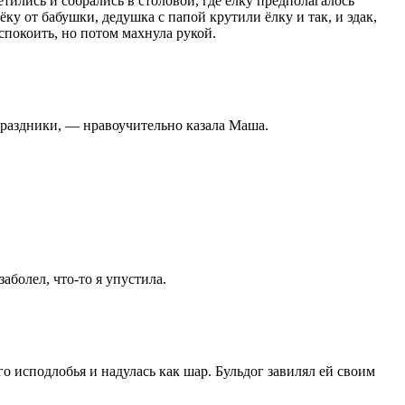
тились и собрались в столовой, где ёлку предполагалось
ку от бабушки, дедушка с папой крутили ёлку и так, и эдак,
спокоить, но потом махнула рукой.
праздники, — нравоучительно казала Маша.
аболел, что-то я упустила.
о исподлобья и надулась как шар. Бульдог завилял ей своим