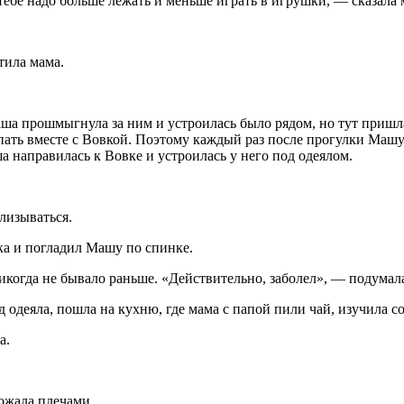
тебе надо больше лежать и меньше играть в игрушки, — сказала 
тила мама.
аша прошмыгнула за ним и устроилась было рядом, но тут пришл
пать вместе с Вовкой. Поэтому каждый раз после прогулки Машу 
а направилась к Вовке и устроилась у него под одеялом.
лизываться.
ка и погладил Машу по спинке.
икогда не бывало раньше. «Действительно, заболел», — подумала
д одеяла, пошла на кухню, где мама с папой пили чай, изучила с
а.
ожала плечами.