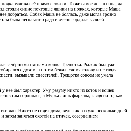
подкармливал её прямо с ложки. То же самое делал папа, да
ъезд стояли синие почтовые ящики на ножках, которые Маша
неё добраться. Собак Маша не боялась, даже могла грозно
 она была несказанно рада и очень гордилась своей
белая с чёрными пятнами кошка Трещотка. Рыжик был уже
обирался с духом, а потом бежал, сломя голову и не глядя
спасти, вызывали спасателей. Трещотка совсем не умела
у неё был характер. Уму-разуму никто из котов и кошек
чень этим гордилась, а Мурка лишь фыркала, глядя на то, как
ки лап. Никто не сидел дома, ведь как раз уже несколько дней
 и затем заняться охотой на птичек, созерцанием