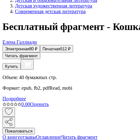
Детская и образовательная литература
Детская художественная литература
Современная детская литература
Бесплатный фрагмент - Кошк
Елена Галлиади
Электронная
80
₽
Печатная
512
₽
Читать фрагмент
Купить
Объем:
40
бумажных стр.
Формат:
epub, fb2, pdfRead, mobi
Подробнее
0.0
0
Оценить
Пожаловаться
О книге
отзывы
Оглавление
Читать фрагмент