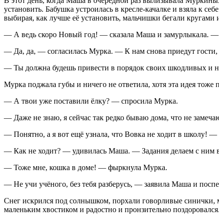
В этот день, когда Маша в очередной раз вылизывала Муркиных 
установить. Бабушка устроилась в кресле-качалке и взяла к се
выбирая, как лучше её установить, мальчишки бегали кругами 
— А ведь скоро Новый год! — сказала Маша и замурлыкала. —
— Да, да, — согласилась Мурка. — К нам снова приедут гости,
— Ты должна будешь привести в порядок своих шкодливых и н
Мурка поджала губы и ничего не ответила, хотя эта идея тоже п
— А твои уже поставили ёлку? — спросила Мурка.
— Даже не знаю, я сейчас так редко бываю дома, что не замеча
— Понятно, а я вот ещё узнала, что Вовка не ходит в школу! —
— Как не ходит? — удивилась Маша. — Задания делаем с ним вече
— Тоже мне, кошка в доме! — фыркнула Мурка.
— Не учи учёного, без тебя разберусь, — заявила Маша и посп
Снег искрился под солнышком, порхали говорливые синички, ми
маленьким хвостиком и радостно и пронзительно поздоровался