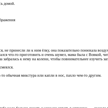
сь домой.
ображения
я, не принесли ли к ним ёлку, она показательно понюхала возду
тался что-то приготовить и очень шумел, мама была с Вовкой, ч
а забралась к нему на колени, чтобы повнимательнее изучить зап
смеялся.
-то обычная микстура или капли в нос, пахло чем-то другим.