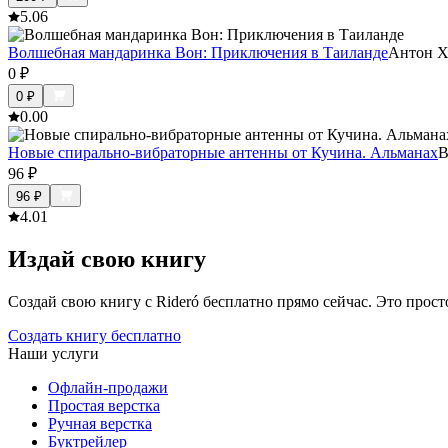
5.0
6
Волшебная мандаринка Вон: Приключения в Таиланде
Антон 
0
₽
0
₽
0.0
0
Новые спирально-вибраторные антенны от Кучина. Альманах
В
96
₽
96
₽
4.0
1
Издай свою книгу
Создай свою книгу с Rideró бесплатно прямо сейчас. Это просто,
Создать книгу бесплатно
Наши услуги
Офлайн-продажи
Простая верстка
Ручная верстка
Буктрейлер