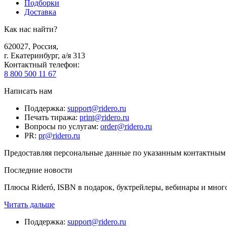
Подборки
Доставка
Как нас найти?
620027
,
Россия
,
г. Екатеринбург, а/я 313
Контактный телефон
:
8 800 500 11 67
Написать нам
Поддержка
:
support@ridero.ru
Печать тиража
:
print@ridero.ru
Вопросы по услугам
:
order@ridero.ru
PR
:
pr@ridero.ru
Предоставляя персональные данные по указанным контактным д
Последние новости
Плюсы Rideró, ISBN в подарок, буктрейлеры, вебинары и мног
Читать дальше
Поддержка
:
support@ridero.ru