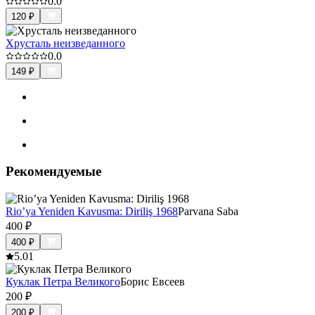
0.0
120
₽
Хрусталь неизведанного
0.0
149
₽
Рекомендуемые
Rio’ya Yeniden Kavusma: Diriliş 1968
Parvana Saba
400
₽
400
₽
5.0
1
Куклак Петра Великого
Борис Евсеев
200
₽
200
₽