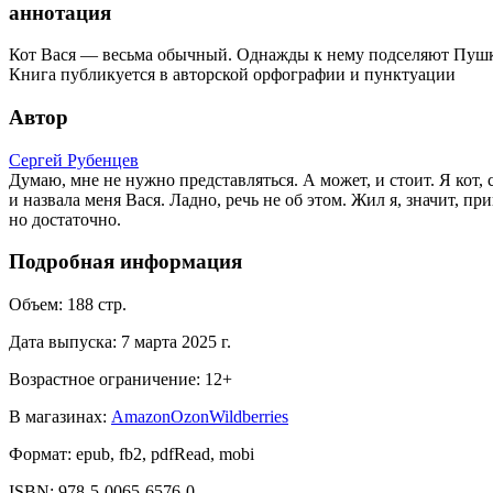
аннотация
Кот Вася — весьма обычный. Однажды к нему подселяют Пушка
Книга публикуется в авторской орфографии и пунктуации
Автор
Сергей Рубенцев
Думаю, мне не нужно представляться. А может, и стоит. Я кот
и назвала меня Вася. Ладно, речь не об этом. Жил я, значит, 
но достаточно.
Подробная информация
Объем:
188
стр.
Дата выпуска:
7 марта 2025 г.
Возрастное ограничение:
12
+
В магазинах:
Amazon
Ozon
Wildberries
Формат:
epub, fb2, pdfRead, mobi
ISBN:
978-5-0065-6576-0