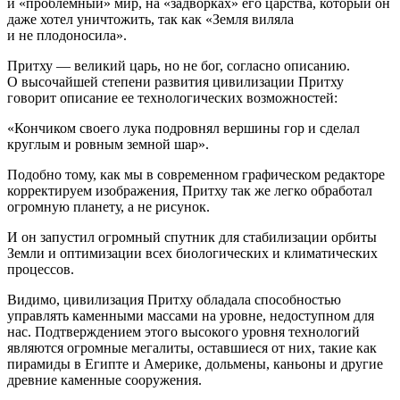
и «проблемный» мир, на «задворках» его царства, который он
даже хотел уничтожить, так как «Земля виляла
и не плодоносила».
Притху — великий царь, но не бог, согласно описанию.
О высочайшей степени развития цивилизации Притху
говорит описание ее технологических возможностей:
«Кончиком своего лука подровнял вершины гор и сделал
круглым и ровным земной шар».
Подобно тому, как мы в современном графическом редакторе
корректируем изображения, Притху так же легко обработал
огромную планету, а не рисунок.
И он запустил огромный спутник для стабилизации орбиты
Земли и оптимизации всех биологических и климатических
процессов.
Видимо, цивилизация Притху обладала способностью
управлять каменными массами на уровне, недоступном для
нас. Подтверждением этого высокого уровня технологий
являются огромные мегалиты, оставшиеся от них, такие как
пирамиды в Египте и
Америк
е, дольмены, каньоны и другие
древние каменные сооружения.