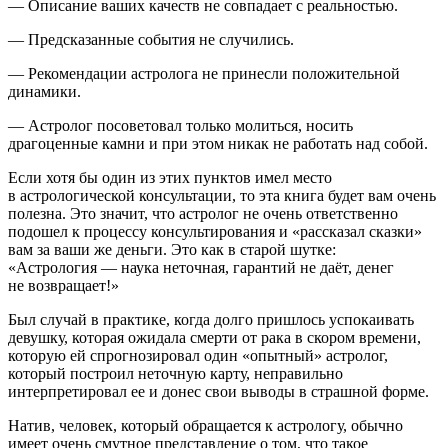
— Описание ваших качеств не совпадает с реальностью.
— Предсказанные события не случились.
— Рекомендации астролога не принесли положительной
динамики.
— Астролог посоветовал только молиться, носить
драгоценные камни и при этом никак не работать над собой.
Если хотя бы один из этих пунктов имел место
в астрологической консультации, то эта книга будет вам очень
полезна. Это значит, что астролог не очень ответственно
подошел к процессу консультирования и «рассказал сказки»
вам за ваши же деньги. Это как в старой шутке:
«Астрология — наука неточная, гарантий не даёт, денег
не возвращает!»
Был случай в практике, когда долго пришлось успокаивать
девушку, которая ожидала смерти от рака в скором времени,
которую ей спрогнозировал один «опытный» астролог,
который построил неточную карту, неправильно
интерпретировал ее и донес свои выводы в страшной форме.
Натив
, человек, который обращается к астрологу, обычно
имеет очень смутное представление о том, что такое