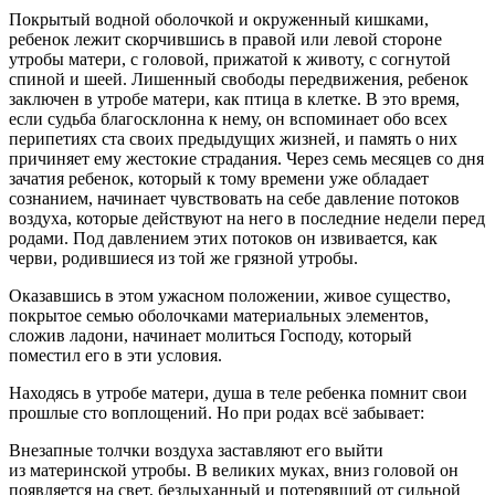
Покрытый водной оболочкой и окруженный кишками,
ребенок лежит скорчившись в правой или левой стороне
утробы матери, с головой, прижатой к животу, с согнутой
спиной и шеей. Лишенный свободы передвижения, ребенок
заключен в утробе матери, как птица в клетке. В это время,
если судьба благосклонна к нему, он вспоминает обо всех
перипетиях ста своих предыдущих жизней, и память о них
причиняет ему жестокие страдания. Через семь месяцев со дня
зачатия ребенок, который к тому времени уже обладает
сознанием, начинает чувствовать на себе давление потоков
воздуха, которые действуют на него в последние недели перед
родами. Под давлением этих потоков он извивается, как
черви, родившиеся из той же грязной утробы.
Оказавшись в этом ужасном положении, живое существо,
покрытое семью оболочками материальных элементов,
сложив ладони, начинает молиться Господу, который
поместил его в эти условия.
Находясь в утробе матери, душа в теле ребенка помнит свои
прошлые сто воплощений. Но при родах всё забывает:
Внезапные толчки воздуха заставляют его выйти
из материнской утробы. В великих муках, вниз головой он
появляется на свет, бездыханный и потерявший от сильной