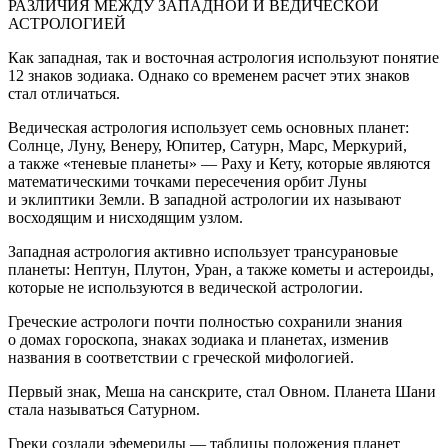
РАЗЛИЧИЯ МЕЖДУ ЗАПАДНОЙ И ВЕДИЧЕСКОЙ
АСТРОЛОГИЕЙ
Как западная, так и восточная астрология используют понятие
12 знаков зодиака. Однако со временем расчет этих знаков
стал отличаться.
Ведическая астрология использует семь основных планет:
Солнце, Луну, Венеру, Юпитер, Сатурн, Марс, Меркурий,
а также «теневые планеты» — Раху и Кету, которые являются
математическими точками пересечения орбит Луны
и эклиптики Земли. В западной астрологии их называют
восходящим и нисходящим узлом.
Западная астрология активно использует трансурановые
планеты: Нептун, Плутон, Уран, а также кометы и астероиды,
которые не используются в ведической астрологии.
Греческие астрологи почти полностью сохранили знания
о домах гороскопа, знаках зодиака и планетах, изменив
названия в соответствии с греческой мифологией.
Первый знак, Меша на санскрите, стал Овном. Планета Шани
стала называться Сатурном.
Греки создали эфемериды — таблицы положения планет