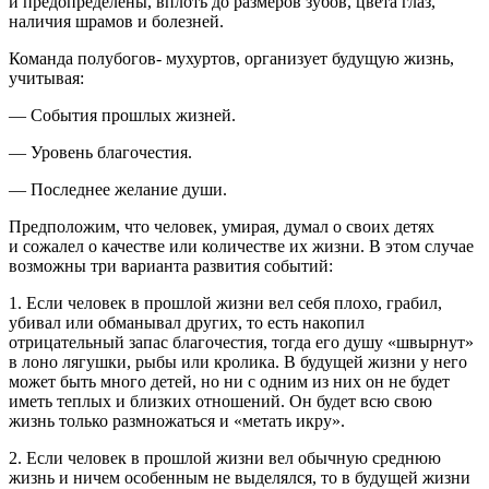
и предопределены, вплоть до размеров зубов, цвета глаз,
наличия шрамов и болезней.
Команда
полубогов- мухуртов
, организует будущую жизнь,
учитывая:
— События прошлых жизней.
— Уровень благочестия.
— Последнее желание души.
Предположим, что человек, умирая, думал о своих детях
и сожалел о качестве или количестве их жизни. В этом случае
возможны три варианта развития событий:
1. Если человек в прошлой жизни вел себя плохо, грабил,
убивал или обманывал других, то есть накопил
отрицательный запас благочестия, тогда его душу «швырнут»
в
лоно
лягушки, рыбы или кролика. В будущей жизни у него
может быть много детей, но ни с одним из них он не будет
иметь теплых и близких отношений. Он будет всю свою
жизнь только
размнож
аться и «метать икру».
2. Если человек в прошлой жизни вел обычную среднюю
жизнь и ничем особенным не выделялся, то в будущей жизни