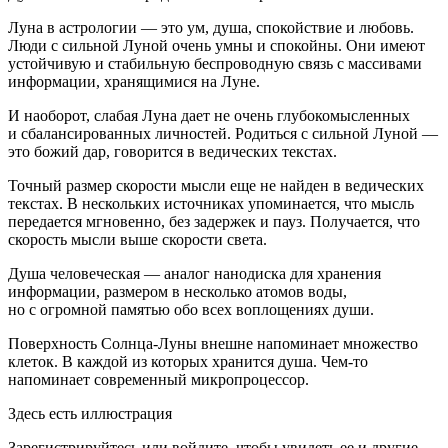
Луна в астрологии — это ум, душа, спокойствие и любовь.
Люди с сильной Луной очень умны и спокойны. Они имеют
устойчивую и стабильную беспроводную связь с массивами
информации, хранящимися на Луне.
И наоборот, слабая Луна дает не очень глубокомысленных
и сбалансированных личностей. Родиться с сильной Луной —
это божий дар, говорится в ведических текстах.
Точный размер скорости мысли еще не найден в ведических
текстах. В нескольких источниках упоминается, что мысль
передается мгновенно, без задержек и пауз. Получается, что
скорость мысли выше скорости света.
Душа человеческая — аналог нанодиска для хранения
информации, размером в несколько атомов воды,
но с огромной памятью обо всех воплощениях души.
Поверхность Солнца-Луны внешне напоминает множество
клеток. В каждой из которых хранится душа. Чем-то
напоминает современный микропроцессор.
Здесь есть иллюстрация
Зарегистрируйтесь или войдите, чтобы увидеть ее и другие