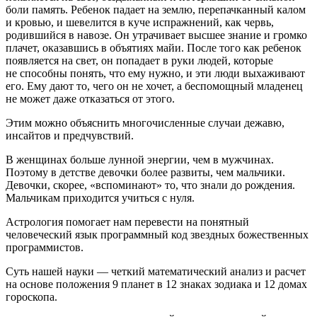
боли память. Ребенок падает на землю, перепачканный калом
и кровью, и шевелится в куче испражнений, как червь,
родившийся в навозе. Он утрачивает высшее знание и громко
плачет, оказавшись в объятиях майи. После того как ребенок
появляется на свет, он попадает в руки людей, которые
не способны понять, что ему нужно, и эти люди выхаживают
его. Ему дают то, чего он не хочет, а беспомощный младенец
не может даже отказаться от этого.
Этим можно объяснить многочисленные случаи дежавю,
инсайтов и предчувствий.
В женщинах больше лунной энергии, чем в мужчинах.
Поэтому в детстве девочки более развиты, чем мальчики.
Девочки, скорее, «вспоминают» то, что знали до рождения.
Мальчикам приходится учиться с нуля.
Астрология помогает нам перевести на понятный
человеческий язык программный код звездных божественных
программистов.
Суть нашей науки — четкий математический анализ и расчет
на основе положения 9 планет в 12 знаках зодиака и 12 домах
гороскопа.