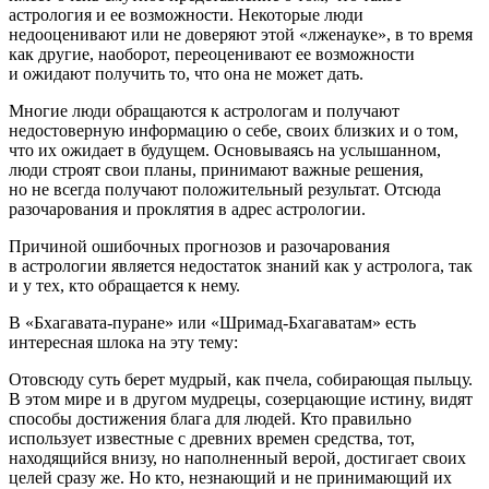
астрология и ее возможности. Некоторые люди
недооценивают или не доверяют этой «лженауке», в то время
как другие, наоборот, переоценивают ее возможности
и ожидают получить то, что она не может дать.
Многие люди обращаются к астрологам и получают
недостоверную информацию о себе, своих близких и о том,
что их ожидает в будущем. Основываясь на услышанном,
люди строят свои планы, принимают важные решения,
но не всегда получают положительный результат. Отсюда
разочарования и проклятия в адрес астрологии.
Причиной ошибочных прогнозов и разочарования
в астрологии является недостаток знаний как у астролога, так
и у тех, кто обращается к нему.
В «Бхагавата-пуране» или «Шримад-Бхагаватам» есть
интересная шлока на эту тему:
Отовсюду суть берет мудрый, как пчела, собирающая пыльцу.
В этом мире и в другом мудрецы, созерцающие истину, видят
способы достижения блага для людей. Кто правильно
использует известные с древних времен средства, тот,
находящийся внизу, но наполненный верой, достигает своих
целей сразу же. Но кто, незнающий и не принимающий их