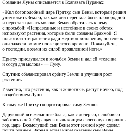
Создание Луны описывается в Бхагавата Пуранах:
«Жил богоподобный царь Притху, сын
Вены
, который решил
уничтожить Землю, так как она перестала быть плодородной
и перестала давать молоко. Земля обратилась к нему
с просьбой: «Неправедные и нестойкие в своих обетах
используют растения, которые были созданы Брахмой. Я
поглотила эти растения ради жертвоприношения, но теперь
они зачахли во мне после долгого времени. Пожалуйста,
о господин, возьми их силой проявленной йоги.»
Притху прислушался к мольбам Земли и дал ей «теленка
и сосуд для молока» — Луну.
Спутник сбалансировал орбиту Земли и улучшил рост
растений.
Известно, что растения, как и животные, растут ночью, под
воздействием Луны.
К тому же Притху скорректировал саму Землю:
Дарующий все желанные блага, как с дочерью, с любовью
заботясь о ней. Обращая в пыль концом своего лука вершины
гор, царь, Всемогущий сын
Вены
этот земной круг сделал
почти ровным. Затем в этом [мире] бхагаван сын
Вены
,