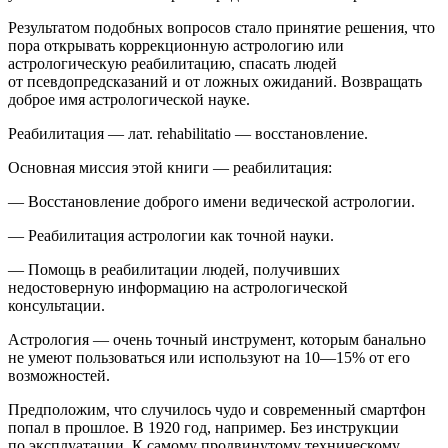
Результатом подобных вопросов стало принятие решения, что
пора открывать коррекционную астрологию или
астрологическую реабилитацию, спасать людей
от псевдопредсказаний и от ложных ожиданий. Возвращать
доброе имя астрологической науке.
Реабилитация
— лат.
rehabilitatio
— восстановление.
Основная миссия этой книги — реабилитация:
— Восстановление доброго имени ведической астрологии.
— Реабилитация астрологии как точной науки.
— Помощь в реабилитации людей, получивших
недостоверную информацию на астрологической
консультации.
Астрология — очень точный инструмент, которым б
анальн
о
не умеют пользоваться или используют на 10—15% от его
возможностей.
Предположим, что случилось
чудо
и современный смартфон
попал в прошлое. В 1920 год, например. Без инструкции
по эксплуатации. К самому продвинутому техническому