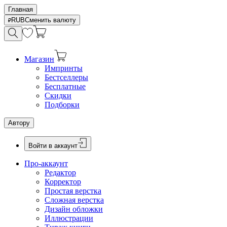
Главная
RUB
Сменить валюту
Магазин
Импринты
Бестселлеры
Бесплатные
Скидки
Подборки
Автору
Войти в аккаунт
Про-аккаунт
Редактор
Корректор
Простая верстка
Сложная верстка
Дизайн обложки
Иллюстрации