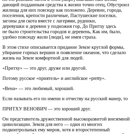
дающий подданным средства к жизни точно отец, Обустроил
жилища для них повсюду как положено. Деревни, города,
поселения, крепости различные, Пастушеские поселки,
загоны для скота вместе с лагерями, рудники,
деревушки и деревни у подножия гор, До Притху здесь
не было строительства городов и деревень, Как им, было,
удобно повсюду жили [люди], не имея страха.
В этом стихе описывается придание Земле круглой формы,
убирание горных вершин и появление океанов, что сделало
жизнь на Земле комфортной для людей.
«Притху» — это друг, друже или другой.
Потому русское «приятель» и английское «pretty».
«Вена» — это любимый, хороший.
Если называть его по имени и отчеству на русский манер, то
ПРИТХУ ВЕНОВИЧ — это хороший друг.
Он представитель дружественной высокоразвитой внеземной
цивилизации. Земля для него — один из многих
подконтрольных ему миров, хотя и второстепенный