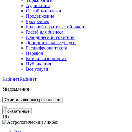
Тираж книги
Аудиокнига
Офлайн-продажи
Продвижение
Буктрейлер
Большой издательский пакет
Rideró для бизнеса
Юридический советник
Дополнительные услуги
Расшифровка текста
Перевод
Книги в аэропортах
Публикация
Все услуги
Кабинет
Кабинет
Уведомления
Отметить все как прочитанные
Показать ещё
18
+