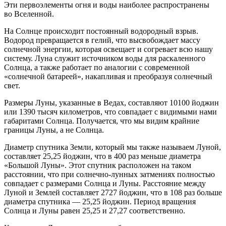
Эти первоэлементы огня и воды наиболее распространены
во Вселенной.
На Солнце происходит постоянный водородный взрыв.
Водород превращается в гелий, что высвобождает массу
солнечной энергии, которая освещает и согревает всю нашу
систему. Луна служит источником воды для раскаленного
Солнца, а также работает по аналогии с современной
«солнечной батареей», накапливая и преобразуя солнечный
свет.
Размеры Луны, указанные в Ведах, составляют 10100 йоджин
или 1390 тысяч километров, что совпадает с видимыми нами
габаритами Солнца. Получается, что мы видим крайние
границы Луны, а не Солнца.
Диаметр спутника Земли, который мы также называем Луной,
составляет 25,25 йоджин, что в 400 раз меньше диаметра
«Большой Луны». Этот спутник расположен на таком
расстоянии, что при солнечно-лунных затмениях полностью
совпадает с размерами Солнца и Луны. Расстояние между
Луной и Землей составляет 2727 йоджин, что в 108 раз больше
диаметра спутника — 25,25 йоджин. Период вращения
Солнца и Луны равен 25,25 и 27,27 соответственно.