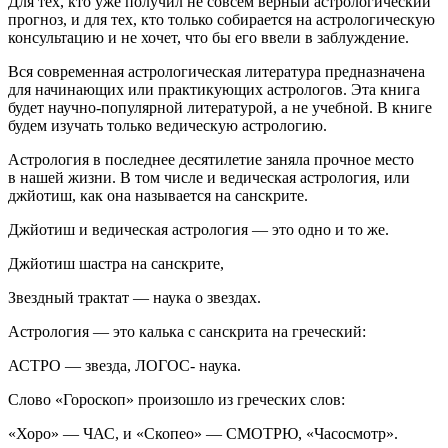
Для тех, кто уже получил не совсем верный астрологический
прогноз, и для тех, кто только собирается на астрологическую
консультацию и не хочет, что бы его ввели в заблуждение.
Вся современная астрологическая литература предназначена
для начинающих или практикующих астрологов. Эта книга
будет научно-популярной литературой, а не учебной. В книге
будем изучать только ведическую астрологию.
Астрология в последнее десятилетие заняла прочное место
в нашей жизни. В том числе и ведическая астрология, или
джйотиш, как она называется на санскрите.
Джйотиш и ведическая астрология — это одно и то же.
Джйотиш шастра
на санскрите,
Звездный трактат
— наука о звездах.
Астрология
— это калька с санскрита на греческий:
АСТРО
— звезда,
ЛОГОС
- наука
.
Слово «
Гороскоп
» произошло из греческих слов:
«Хоро» —
ЧАС,
и
«Скопео»
—
СМОТРЮ
, «
Часосмотр
».