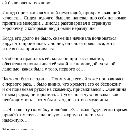
ей было очень тоскливо.
Иногда присаживался к ней немолодой, прихрамывающий
человек… Сидел недолго, бывало, напевал про себя негромко
приятные мелодии….иногда разговаривал в странную
коробочку, с которыми люди были неразлучны.
Когда его долго не было, скамейка начинала волноваться,
вдруг что произошло….но нет, он снова появлялся, хотя
и не всегда присаживался…
Особенно нравилось ей, когда он при расставании,
обязательно поглаживал её такой же немолодой, усталой
ладонью, какая была у того, первого её…
Часто он был не один….Попутчица его ей тоже понравилась
с первого раза….было видно, что хромота его её беспокоит
и он показывал рукой на скамейку, присаживался….Женщина
стояла рядом, не торопила….Луся снова чувствовала свою
необходимость….хотя бы для одного этого мужчины….
….Я знаю эту скамейку и люблю её…..жаль будет, если (время
придёт) заменят её на новую, ажурную и не такую
надёжную….
Умирала кошка…..