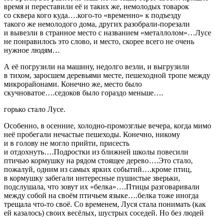
время и переставили её и таких же, немолодых товарок
со сквера кого куда….кого-то «временно» к подъезду
такого же немолодого дома, других разобрали-порезали
и вывезли в странное место с названием «металлолом»…Лусе
не понравилось это слово, и место, скорее всего не очень
нужное людям…
А её погрузили на машину, недолго везли, и выгрузили
в тихом, заросшем деревьями месте, пешеходной тропе между
микрорайонами. Конечно же, место было
скучноватое….седоков было гораздо меньше….
горько стало Лусе.
Особенно, в осенние, холодно-промозглые вечера, когда мимо
неё пробегали нечастые пешеходы. Конечно, никому
и в голову не могло прийти, присесть
и отдохнуть….Подростки из ближней школы повесили
птичью кормушку на рядом стоящее дерево….Это стало,
пожалуй, одним из самых ярких событий….кроме птиц,
в кормушку забегали интересные пушистые зверьки,
подслушала, что зовут их «белка»….Птицы разговаривали
между собой на своём птичьем языке….белка тоже иногда
трещала что-то своё. Со временем, Луся стала понимать (как
ей казалось) своих весёлых, шустрых соседей. Но без людей