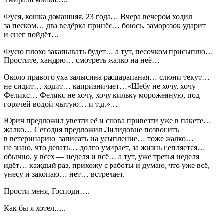
Фуся, кошка домашняя, 23 года… Вчера вечером ходил
за песком… два ведёрка принёс… боюсь, заморозок ударит
и снег пойдёт…
Фусю плохо закапывать будет… а тут, песочком присыплю…
Простите, хандрю… смотреть жалко на неё…
Около правого уха залысина расцарапаная… слюни текут…
не сидит… ходит… капризничает…«Шебу не хочу, хочу
Феликс… Феликс не хочу, хочу кильку мороженную, под
горячей водой мытую… и т.д.»…
Юрич предложил увезти её и снова привезти уже в пакете…
жалко… Сегодня предложил Лилидовне позвонить
в ветеринарию, записать на усыпление… тоже жалко…
не знаю, что делать… долго умирает, за жизнь цепляется…
обычно, у всех — неделя и всё… а тут, уже третья неделя
идёт… каждый раз, прихожу с работы и думаю, что уже всё,
унесу и закопаю… нет… встречает.
Прости меня, Господи….
Как бы я хотел…..