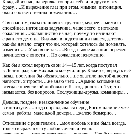
Каждый из нас, наверняка говорил себе или другим эту
фразу…..И выражение глаз при этом, мимика, интонация,
были соответственны пожеланию…
С возрастом, глаза становятся грустнее, мудрее….мимика
спокойнее, интонация задумчива, чаще всего, с нотками
сожаления….Большинство из нас, почему-то начинают
с раннего детства. Видимо, в подсознании нашем, детство
как-бы начало, старт что ли, который хотелось бы поменять,
изменить…..У меня не так…..Всегда такое желание перемен
начинается с юности… Но сожаление неизменно.
Как бы я хотел вернуть свои 14—15 лет, когда поступал
в Ленинградское Нахимовское училище. Кажется, вернуть всё
назад, поступил бы обязательно….не хватило настойчивости,
наглости, хитрости….не знаю чего….Армию вспоминаю
всегда с превеликой любовью и благодарностью. Тут, что
называется, без вопросов. Сослуживцы-друзья, командиры…
Дальше, позднее, незаконченное обучение
в институте…..тогда оправдывался перед Богом наличие уже
семьи, работы, маленькой дочери…..жалею безмерно…
Отношение с родителями…..моя любовь к ним была всегда,
только выражал я эту любовь очень и очень
сдержанно…..может, стеснялся….не знаю… Как бы я хотел