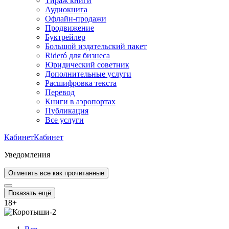
Тираж книги
Аудиокнига
Офлайн-продажи
Продвижение
Буктрейлер
Большой издательский пакет
Rideró для бизнеса
Юридический советник
Дополнительные услуги
Расшифровка текста
Перевод
Книги в аэропортах
Публикация
Все услуги
Кабинет
Кабинет
Уведомления
Отметить все как прочитанные
Показать ещё
18
+