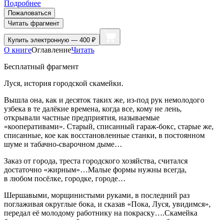
Подробнее
Пожаловаться
Читать фрагмент
Купить
электронную — 400 ₽
О книге
Оглавление
Читать
Бесплатный фрагмент
Луся, история городской скамейки.
Вышла она, как и десяток таких же, из-под рук немолодого
узбека в те далёкие времена, когда все, кому не лень,
открывали частные предприятия, называемые
«кооперативами». Старый, списанный гараж-бокс, старые же,
списанные, кое как восстановленные станки, в постоянном
шуме и табачно-сварочном дыме…
Заказ от города, треста городского хозяйства, считался
достаточно «жирным»…Малые формы нужны всегда,
в любом посёлке, городке, городе…
Шершавыми, морщинистыми руками, в последний раз
поглаживая округлые бока, и сказав «Пока, Луся, увидимся»,
передал её молодому работнику на покраску….Скамейка