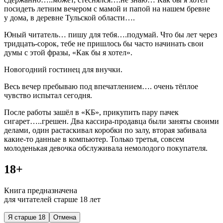
посидеть летним вечером с мамой и папой на нашем бревне
у дома, в деревне Тульской области….
Юный читатель… пишу для тебя….подумай. Что бы лет через
тридцать-сорок, тебе не пришлось бы часто начинать свои
думы с этой фразы, «Как бы я хотел».
Новогодний гостинец для внучки.
Весь вечер пребываю под впечатлением…. очень тёплое
чувство испытал сегодня.
После работы зашёл в «КБ», прикупить пару пачек
сигарет…..грешен. Два кассира-продавца были заняты своими
делами, один растаскивал коробки по залу, вторая забивала
какие-то данные в компьютер. Только третья, совсем
молоденькая девочка обслуживала немолодого покупателя.
18+
Книга предназначена
для читателей старше 18 лет
Я старше 18
Отмена