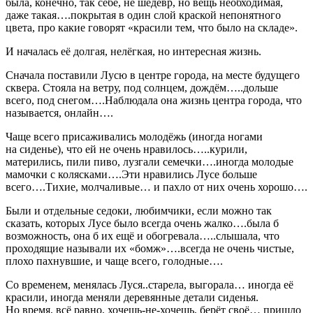
была, конечно, так себе, не шедевр, но вещь необходимая,
даже такая….покрытая в один слой краской непонятного
цвета, про какие говорят «красили тем, что было на складе».
И началась её долгая, нелёгкая, но интересная жизнь.
Сначала поставили Лусю в центре города, на месте будущего
сквера. Стояла на ветру, под солнцем, дождём…..дольше
всего, под снегом….Наблюдала она жизнь центра города, что
называется, онлайн….
Чаще всего присаживались молодёжь (иногда ногами
на сиденье), что ей не очень нравилось…..курили,
матерились, пили пиво, лузгали семечки….иногда молодые
мамочки с колясками….Эти нравились Лусе больше
всего….Тихие, молчаливые… и пахло от них очень хорошо….
Были и отдельные седоки, любимчики, если можно так
сказать, которых Лусе было всегда очень жалко….была б
возможность, она б их ещё и обогревала…..слышала, что
проходящие называли их «бомж»….всегда не очень чистые,
плохо пахнувшие, и чаще всего, голодные….
Со временем, менялась Луся..старела, выгорала… иногда её
красили, иногда меняли деревянные детали сиденья.
Но время, всё равно, хочешь-не-хочешь, берёт своё… пришло