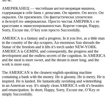
легче.
АМЕРИКАНЕЦ
— чистейшая англоговорящая машина,
содержащая в себе банк с деньгами. Он мрачен. Он весел. Он
окрылен. Он приземлен. Он фантастически упоителен
и белозуб по–
америк
ански. Просто чистая
АМЕРИК
А с ее
красотами и эмансипированностью. Короче говоря, Happy,
Sorry, Excuse me, O’key или просто Successfully.
AMERICA
is a fantasy and a progress. In it
yo
u live, as a little man
in the country of the sky-scrapers. An enormous Sun shrouds the
Statue of the freedom and it lifts it’s torch under NEW-
YO
RK.
AMERICA is GEMINI, and consequently, the progress and the
development and the endless secrets of the cognition. In AMERICA
and the meal is more sweet, and the dream is more long, and the
work is more easy.
The AMERICAN
is the cleanest english-speaking machine
containing a bank with the money. He is gloomy. He is merry. He is
inspired. He is landed. He fantastically ravishing and witeteething
in an American way. It’s simply clean AMERICA with it’s beauties
and emancipation. In short,
Happy, Sorry, Excuse me,
O’Key
or
simply
Successfully
.