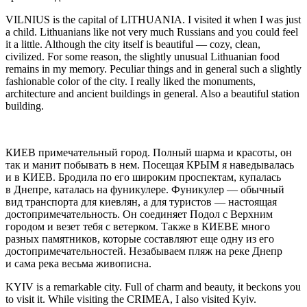
VILNIUS i
s the capital of LITHUANIA. I visited it when I was just
a
child
. Lithuanians like not very much Russians and
yo
u could feel
it a little. Although the city itself is beautiful — cozy, clean,
civilized. For some reason, the slightly unusual Lithuanian food
remains in my memory. Peculiar things and in general such a slightly
fashionable color of the city. I really liked the monuments,
architecture and ancient buildings in general. Also a beautiful station
building.
КИЕВ
примечательный город. Полный шарма и красоты, он
так и манит побывать в нем. Посещая
КРЫМ
я наведывалась
и в КИЕВ. Бродила по его широким проспектам, купалась
в Днепре, каталась на фуникулере. Фуникулер — обычный
вид транспорта для киевлян, а для туристов — настоящая
достопримечательность. Он соединяет Подол с Верхним
городом и везет тебя с ветерком. Также в КИЕВЕ много
разных памятников, которые составляют еще одну из его
достопримечательностей. Незабываем пляж на реке Днепр
и сама река весьма живописна.
KYIV
is a remarkable city. Full of charm and beauty, it beckons
yo
u
to visit it. While visiting the CRIMEA, I also visited Kyiv.