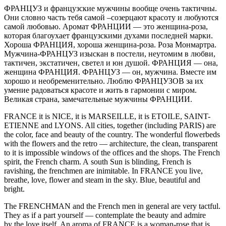
ФРАНЦУЗ
и французские мужчины вообще очень тактичны.
Они словно часть тебя самой –созерцают красоту и любуются
самой любовью. Аромат ФРАНЦИИ — это женщина-роза,
которая благоухает французскими духами последней марки.
Хороша ФРАНЦИЯ, хороша женщина-роза. Роза Монмартра.
Мужчина-ФРАНЦУЗ изыскан в постели, неутомим в любви,
тактичен, экстатичен, светел и юн душой. ФРАНЦИЯ — она,
женщина ФРАНЦИЯ. ФРАНЦУЗ — он, мужчина. Вместе им
хорошо и необременительно. Люблю ФРАНЦУЗОВ за их
умение радоваться красоте и жить в гармонии с миром.
Великая страна, замечательные мужчины ФРАНЦИИ.
FRANCE
it
is NICE, it is MARSEILLE, it is ETOILE, SAINT-
ETIENNE and L
YO
NS. All cities, together (including PARIS) are
the color, face and beauty of the country. The wonderful flowerbeds
with the flowers and the retro — architecture, the clean, transparent
to it is impossible windows of the offices and the shops. The French
spirit, the French charm. A south Sun is blinding, French is
ravishing, the frenchmen are inimitable. In FRANCE
yo
u live,
breathe, love, flower and steam in the sky. Blue, beautiful and
bright.
The FRENCHMAN
and the French men in general are very tactful.
They as if a part
yo
urself — contemplate the beauty and admire
by the love itself. An aroma of FRANCE is a woman-rose that is