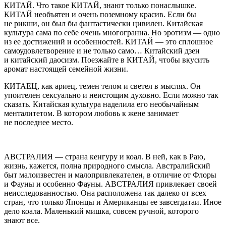
КИТАЙ.
Что такое КИТАЙ, знают только понаслышке.
КИТАЙ необъятен и очень поземному красив. Если бы
не рикши, он был бы фантастически цивилен. Китайская
культура сама по себе очень многогранна. Но эротизм — одно
из ее достижений и особенностей. КИТАЙ — это сплошное
самоудовлетворение и не только само… Китайский дзен
и китайский даосизм. Поезжайте в КИТАЙ, чтобы вкусить
аромат настоящей семейной жизни.
КИТАЕЦ,
как ариец, темен телом и светел в мыслях. Он
упоителен
секс
уально и неистощим духовно. Если можно так
сказать. Китайская культура наделила его необычайным
менталитетом. В котором любовь к жене занимает
не последнее место.
АВСТРАЛИЯ
— страна кенгуру и коал. В ней, как в Раю,
жизнь, кажется, полна природного смысла. Австралийский
быт малоизвестен и малопривлекателен, в отличие от Флоры
и Фауны и особенно Фауны. АВСТРАЛИЯ привлекает своей
неисследованностью. Она расположена так далеко от всех
стран, что только Японцы и
Америк
анцы ее завсегдатаи. Иное
дело коала. Маленький мишка, совсем ручной, которого
знают все.