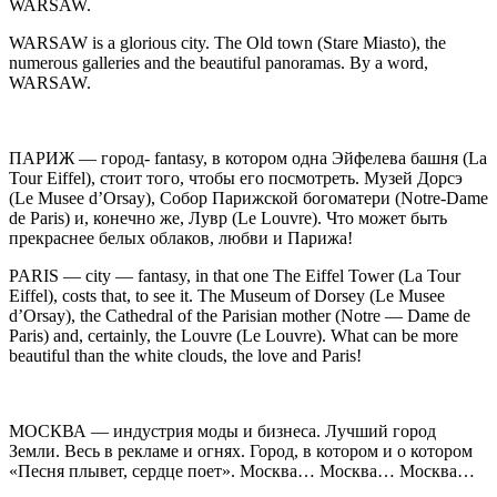
WARSAW.
WARSAW
is a glorious city. The Old town (Stare Miasto), the
numerous galleries and the beautiful panoramas. By a word,
WARSAW.
ПАРИЖ
— город- fantasy, в котором одна Эйфелева башня (La
Tour Eiffel), стоит того, чтобы его посмотреть. Музей Дорсэ
(Le Musee d’Orsay), Собор Парижской богоматери (Notre-Dame
de Paris) и, конечно же, Лувр (Le Louvre). Что может быть
прекраснее белых облаков, любви и Парижа!
PARIS
— city — fantasy, in that one The Eiffel Tower (La Tour
Eiffel), costs that, to see it. The Museum of Dorsey (Le Musee
d’Orsay), the Cathedral of the Parisian mother (Notre — Dame de
Paris) and, certainly, the Louvre (Le Louvre). What can be more
beautiful than the white clouds, the love and Paris!
МОСКВА
— индустрия моды и бизнеса. Лучший город
Земли. Весь в рекламе и огнях. Город, в котором и о котором
«Песня плывет, сердце поет». Москва… Москва… Москва…