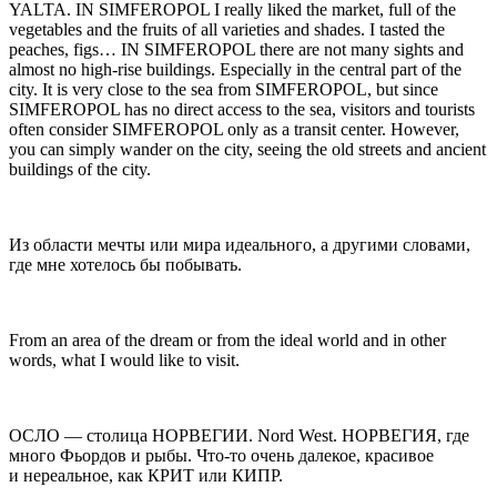
YALTA. IN SIMFEROPOL I really liked the market, full of the
vegetables and the fruits of all varieties and shades. I tasted the
peaches, figs… IN SIMFEROPOL there are not many sights and
almost no high-rise buildings. Especially in the central part of the
city. It is very close to the sea from SIMFEROPOL, but since
SIMFEROPOL has no direct access to the sea, visitors and tourists
often consider SIMFEROPOL only as a transit center. However,
yo
u can simply wander on the city, seeing the old streets and ancient
buildings of the city.
Из области мечты или мира идеального, а другими словами,
где мне хотелось бы
побывать.
From an area of the dream or from the ideal world and in other
words, what I would like to visit.
ОСЛО
— столица НОРВЕГИИ. Nord West. НОРВЕГИЯ, где
много Фьордов и рыбы. Что-то очень далекое, красивое
и нереальное, как КРИТ или КИПР.