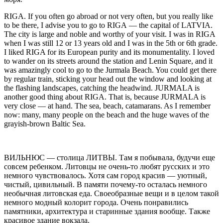
RIGA.
If
yo
u often go abroad or not very often, but
yo
u really like
to be there, I advise
yo
u to go to RIGA — the capital of LATVIA.
The city is large and noble and worthy of
yo
ur visit. I was in RIGA
when I was still 12 or 13 years old and I was in the 5th or 6th grade.
I liked RIGA for its European purity and its monumentality. I loved
to wander on its streets around the station and Lenin Square, and it
was amazingly cool to go to the Jurmala Beach.
Yo
u could get there
by regular train, sticking
yo
ur head out the window and looking at
the flashing landscapes, catching the headwind. JURMALA is
another good thing about RIGA. That is, because JURMALA is
very close — at hand. The sea, beach, catamarans. As I remember
now: many, many people on the beach and the huge waves of the
grayish-brown Baltic Sea.
ВИЛЬНЮС
— столица ЛИТВЫ. Там я побывала, будучи еще
совсем ребенком. Литовцы не очень-то любят русских и это
немного чувствовалось. Хотя сам город красив — уютный,
чистый, цивильный. В памяти почему-то осталась немного
необычная литовская еда. Своеобразные вещи и в целом такой
немного модный колорит города. Очень понравились
памятники, архитектура и старинные здания вообще. Также
красивое здание вокзала.