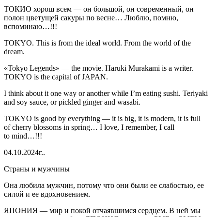
ТОКИО хорош всем — он большой, он современный, он
полон цветущей сакуры по весне… Люблю, помню,
вспоминаю…!!!
TOK
YO
. This is from the ideal world. From the world of the
dream.
«Tok
yo
Legends» — the movie. Haruki Murakami is a writer.
TOK
YO
is the capital of JAPAN.
I think about it one way or another while I’m eating sushi. Teriyaki
and soy sauce, or pickled ginger and wasabi.
TOK
YO
is good by everything — it is big, it is modern, it is full
of cherry blossoms in spring… I love, I remember, I call
to mind…!!!
04.10.2024г..
Страны и мужчины
Она любила мужчин, потому что они были ее слабостью, ее
силой и ее вдохновением.
ЯПОНИЯ
— мир и покой отчаявшимся сердцем. В ней мы