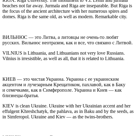
RIGA.
Riga University. The monument to V.I. Lenin and jurmala
beaches not far away. Jurmala and Riga are inseparable. But Riga is
the focus of the ancient architecture with her numerous spires and
domes. Riga is the same old, as well as modern. Remarkable city.
ВИЛЬНЮС
— это Литва, а литовцы не очень-то любят
русских. Вильнюс неотразим, как и все, что связано с Литвой.
VILNIUS
is Lithuania, and Lithuanians not very love Russians.
Vilnius is irresistible, as well as all, that it is related to Lithuania.
КИЕВ
— это чистая
Украи
на.
Украи
на с ее
украи
нским
акцентом и лучезарным Крещатиком, пахлавой, как в Баку
и семечками, как в Симферополе.
Украи
на и Киев — как
близнецы-братья.
KIEV
is clean
Ukrain
e.
Ukrain
e with her
Ukrain
ian accent and her
effulgent Khreshchatyk, the pahlava, as in Baku and by the seeds, as
in Simferopol.
Ukrain
e and Kiev — as the twins-brothers.