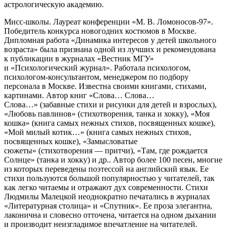
астрологическую академию.
Мисс-школы. Лауреат конференции «М. В. Ломоносов-97».
Победитель конкурса новогодних костюмов в Москве.
Дипломная работа «Динамика интересов у детей школьного
возраста» была признана одной из лучших и рекомендована
к публикации в журналах «Вестник МГУ»
и «Психологический журнал». Работала психологом,
психологом-консультантом, менеджером по подбору
персонала в Москве. Известна своими книгами, стихами,
картинами. Автор книг
«Слова… Слова…
Слова…»
(забавные стихи и рисунки для детей и взрослых),
«Любовь павлинов»
(стихотворения, танка и хокку),
«Моя
кошка»
(книга самых нежных стихов, посвященных кошке),
«Мой милый котик…»
(книга самых нежных стихов,
посвященных кошке),
«Замысловатые
сюжеты»
(стихотворения — притчи),
«Там, где рождается
Солнце»
(танка и хокку)
и др.. Автор более 100 песен, многие
из которых переведены поэтессой на английский язык. Ее
стихи пользуются большой популярностью у читателей, так
как легко читаемы и отражают дух современности. Стихи
Людмилы Малецкой неоднократно печатались в журналах
«Литературная столица» и «Спутник». Ее проза элегантна,
лаконична и словесно отточена, читается на одном дыхании
и производит неизгладимое впечатление на читателей.