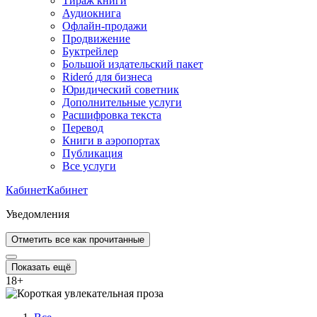
Тираж книги
Аудиокнига
Офлайн-продажи
Продвижение
Буктрейлер
Большой издательский пакет
Rideró для бизнеса
Юридический советник
Дополнительные услуги
Расшифровка текста
Перевод
Книги в аэропортах
Публикация
Все услуги
Кабинет
Кабинет
Уведомления
Отметить все как прочитанные
Показать ещё
18
+