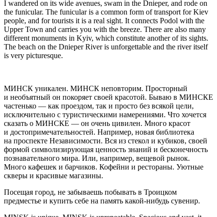
I wandered on its wide avenues, swam in the Dnieper, and rode on
the funicular. The funicular is a common form of transport for Kiev
people, and for tourists it is a real sight. It connects Podol with the
Upper Town and carries
yo
u with the breeze. There are also many
different monuments in Kyiv, which constitute another of its sights.
The beach on the Dnieper River is unforgettable and the river itself
is very picturesque.
МИНСК
уникален. МИНСК неповторим. Просторный
и необъятный он покоряет своей красотой. Бываю в МИНСКЕ
частенько — как проездом, так и просто без всякой цели,
исключительно с туристическими намерениями. Что хочется
сказать о МИНСКЕ — он очень цивилен. Много красот
и достопримечательностей. Например, новая библиотека
на проспекте Независимости. Вся из стекол и кубиков, своей
формой символизирующая ценность знаний и бесконечность
познавательного мира. Или, например, вещевой рынок.
Много кафешек и барчиков. Кофейни и рестораны. Уютные
скверы и красивые магазины.
Посещая город, не забываешь побывать в Троицком
предместье и купить себе на память какой-нибудь сувенир.