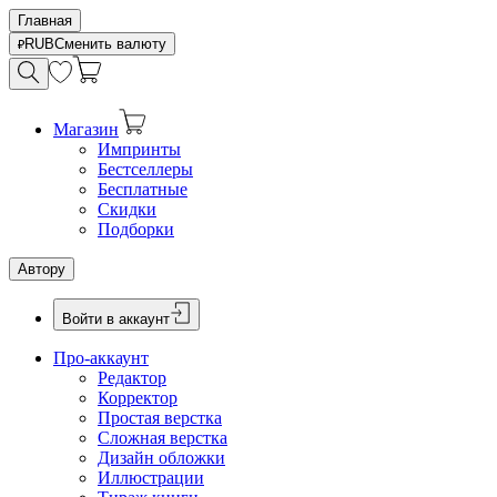
Главная
RUB
Сменить валюту
Магазин
Импринты
Бестселлеры
Бесплатные
Скидки
Подборки
Автору
Войти в аккаунт
Про-аккаунт
Редактор
Корректор
Простая верстка
Сложная верстка
Дизайн обложки
Иллюстрации