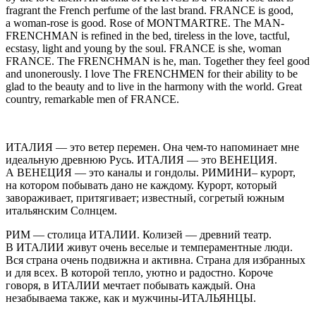
fragrant the French perfume of the last brand. FRANCE is good,
a woman-rose is good. Rose of MONTMARTRE. The MAN-
FRENCHMAN is refined in the bed, tireless in the love, tactful,
ecstasy, light and
yo
ung by the soul. FRANCE is she, woman
FRANCE. The FRENCHMAN is he, man. Together they feel good
and unonerously. I love The FRENCHMEN for their ability to be
glad to the beauty and to live in the harmony with the world. Great
country, remarkable men of FRANCE.
ИТАЛИЯ
— это ветер перемен. Она чем-то напоминает мне
идеальную древнюю Русь. ИТАЛИЯ — это ВЕНЕЦИЯ.
А ВЕНЕЦИЯ — это каналы и гондолы. РИМИНИ– курорт,
на котором побывать дано не каждому. Курорт, который
завораживает, притягивает; известный, согретый южным
итальянским Солнцем.
РИМ — столица ИТАЛИИ. Колизей — древний театр.
В ИТАЛИИ живут очень веселые и темпераментные люди.
Вся страна очень подвижна и активна. Страна для избранных
и для всех. В которой тепло, уютно и радостно. Короче
говоря, в ИТАЛИИ мечтает побывать каждый. Она
незабываема также, как и мужчины-ИТАЛЬЯНЦЫ.