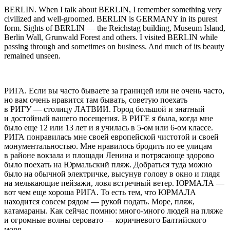
BERLIN
. When I talk about BERLIN, I remember something very
civilized and well-groomed. BERLIN is GERMANY in its purest
form. Sights of BERLIN — the Reichstag building, Museum Island,
Berlin Wall, Grunwald Forest and others. I visited BERLIN while
passing through and sometimes on business. And much of its beauty
remained unseen.
РИГА.
Если вы часто бываете за границей или не очень часто,
но вам очень нравится там бывать, советую поехать
в РИГУ — столицу ЛАТВИИ. Город большой и знатный
и достойный вашего посещения. В РИГЕ я была, когда мне
было еще 12 или 13 лет и я училась в 5-ом или 6-ом классе.
РИГА понравилась мне своей европейской чистотой и своей
монументальностью. Мне нравилось бродить по ее улицам
в районе вокзала и площади Ленина и потрясающе здорово
было поехать на Юрмальский пляж. Добраться туда можно
было на обычной электричке, высунув голову в окно и глядя
на мелькающие пейзажи, ловя встречный ветер. ЮРМАЛА —
вот чем еще хороша РИГА. То есть тем, что ЮРМАЛА
находится совсем рядом — рукой подать. Море, пляж,
катамараны. Как сейчас помню: много-много людей на пляже
и огромные волны серовато — коричневого Балтийского
моря.