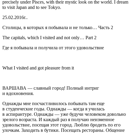
precisely under Pisces, with their mystic look on the world. I dream
to visit Japan and to see Tok
yo
.
25.02.2016г..
Столицы, в которых я побывала и не только… Часть 2
The capitals, which I visited and not only… Part 2
Где я побывала и получила от этого удовольствие
What I visited and got
pleasure
from it
ВАРШАВА
— славный город! Полный интриг
и вдохновения.
Однажды мне посчастливилось побывать там еще
в студенческие годы. Однажды — когда я училась
в аспирантуре. Однажды — уже будучи человеком довольно
зрелого возраста. И каждый раз я получаю неизменное
удовольствие, посещая этот город. Люблю бродить по его
улочкам. Заходить в бутики. Посещать рестораны. Общение