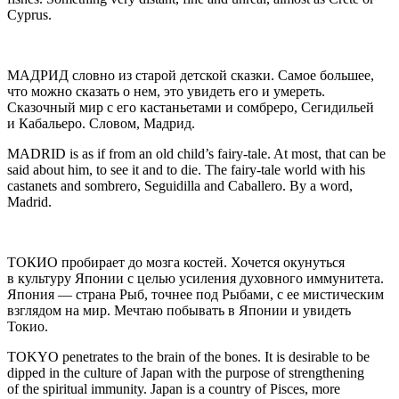
Cyprus.
МАДРИД
словно из старой детской сказки. Самое большее,
что можно сказать о нем, это увидеть его и умереть.
Сказочный мир с его кастаньетами и сомбреро, Сегидильей
и Кабальеро. Словом, Мадрид.
MADRID
is as if from an old
child
’s fairy-tale. At most, that can be
said about him, to see it and to die. The fairy-tale world with his
castanets and sombrero, Seguidilla and Caballero. By a word,
Madrid.
ТОКИО
пробирает до мозга костей. Хочется окунуться
в культуру Японии с целью усиления духовного иммунитета.
Япония — страна Рыб, точнее под Рыбами, с ее мистическим
взглядом на мир. Мечтаю побывать в Японии и увидеть
Токио.
TOK
YO
penetrates to the brain of the bones. It is desirable to be
dipped in the culture of Japan with the purpose of strengthening
of the spiritual immunity. Japan is a country of Pisces, more