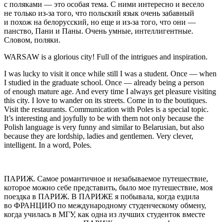
с поляками — это особая тема. С ними интересно и весело
не только из-за того, что польский язык очень забавный
и похож на белорусский, но еще и из-за того, что они —
панство, Пани и Паны. Очень умные, интеллигентные.
Словом, поляки.
WARSAW
is a glorious city! Full of the intrigues and inspiration.
I was lucky to visit it once while still I was a student. Once — when
I studied in the graduate school. Once — already being a person
of enough mature age. And every time I always get
pleasure
visiting
this city. I love to wander on its streets. Come in to the boutiques.
Visit the restaurants. Communication with Poles is a special topic.
It’s interesting and joyfully to be with them not only because the
Polish language is very funny and similar to Belarusian, but also
because they are lordship, ladies and gentlemen. Very clever,
intelligent. In a word, Poles.
ПАРИЖ.
Самое романтичное и незабываемое путешествие,
которое можно себе представить, было мое путешествие, моя
поездка в ПАРИЖ. В ПАРИЖЕ я побывала, когда ездила
во ФРАНЦИЮ по международному студенческому обмену,
когда училась в МГУ, как одна из лучших студенток вместе