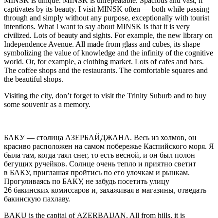
MINSK i
s unique. MINSK is unrepeatable. Spacious and vast, it
captivates by its beauty. I visit MINSK often — both while passing
through and simply without any purpose, exceptionally with tourist
intentions. What I want to say about MINSK is that it is very
civilized. Lots of beauty and sights. For example, the new library on
Independence Avenue. All made from glass and cubes, its shape
symbolizing the value of knowledge and the infinity of the cognitive
world. Or, for example, a clothing market. Lots of cafes and bars.
The coffee shops and the restaurants. The comfortable squares and
the beautiful shops.
Visiting the city, don’t forget to visit the Trinity Suburb and to buy
some souvenir as a memory.
БАКУ
— столица АЗЕРБАЙДЖАНА. Весь из холмов, он
красиво расположен на самом побережье Каспийского моря. Я
была там, когда таял снег, то есть весной, и он был полон
бегущих ручейков. Солнце очень тепло и приятно светит
в БАКУ, приглашая пройтись по его улочкам и рынкам.
Прогуливаясь по БАКУ, не забудь посетить улицу
26 бакинских комиссаров и, захаживая в магазины, отведать
бакинскую пахлаву.
BAKU
is the capital of AZERBAIJAN. All from hills, it is