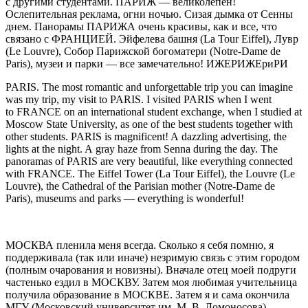
с другими студентами. ПАРИЖ — великолепен!
Ослепительная реклама, огни ночью. Сизая дымка от Сенны
днем. Панорамы ПАРИЖА очень красивы, как и все, что
связано с ФРАНЦИЕЙ. Эйфелева башня (La Tour Eiffel), Лувр
(Le Louvre), Собор Парижской богоматери (Notre-Dame de
Paris), музеи и парки — все замечательно! ИЖЕРИЖЕриРИ
PARIS.
The most romantic and unforgettable trip
yo
u can imagine
was my trip, my visit to PARIS. I visited PARIS when I went
to FRANCE on an international student exchange, when I studied at
Moscow State University, as one of the best students together with
other students. PARIS is magnificent! A dazzling advertising, the
lights at the night. A gray haze from Senna during the day. The
panoramas of PARIS are very beautiful, like everything connected
with FRANCE. The Eiffel Tower (La Tour Eiffel), the Louvre (Le
Louvre), the Cathedral of the Parisian mother (Notre-Dame de
Paris), museums and parks — everything is wonderful!
МОСКВА
пленила меня всегда. Сколько я себя помню, я
поддерживала (так или иначе) незримую связь с этим городом
(полным очарования и новизны). Вначале отец моей подруги
частенько ездил в МОСКВУ. Затем моя любимая учительница
получила образование в МОСКВЕ. Затем я и сама окончила
МГУ (Московский университет им. М. В. Ломоносова)