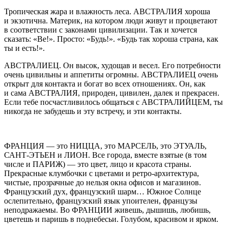
Тропическая жара и влажность леса. АВСТРАЛИЯ хороша
и экзотична. Материк, на котором люди живут и процветают
в соответствии с законами цивилизации. Так и хочется
сказать: «Be!». Просто: «Будь!». «Будь так хороша страна, как
ты и есть!».
АВСТРАЛИЕЦ.
Он высок, худощав и весел. Его потребности
очень цивильны и аппетиты огромны. АВСТРАЛИЕЦ очень
открыт для контакта и богат во всех отношениях. Он, как
и сама АВСТРАЛИЯ, природен, цивилен, далек и прекрасен.
Если тебе посчастливилось общаться с АВСТРАЛИЙЦЕМ, ты
никогда не забудешь и эту встречу, и эти контакты.
ФРАНЦИЯ
— это НИЦЦА, это МАРСЕЛЬ, это ЭТУАЛЬ,
САНТ-ЭТЬЕН и ЛИОН. Все города, вместе взятые (в том
числе и ПАРИЖ) — это цвет, лицо и красота страны.
Прекрасные клумбочки с цветами и ретро-архитектура,
чистые, прозрачные до нельзя окна офисов и магазинов.
Французский дух, французский шарм… Южное Солнце
ослепительно, французский язык упоителен, французы
неподражаемы. Во ФРАНЦИИ живешь, дышишь, любишь,
цветешь и паришь в поднебесьи. Голубом, красивом и ярком.