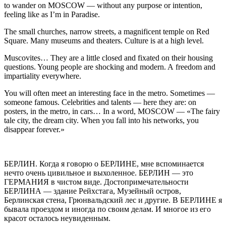
to wander on MOSCOW — without any purpose or intention,
feeling like as I’m in Paradise.
The small churches, narrow streets, a magnificent temple on Red
Square. Many museums and theaters. Culture is at a high level.
Muscovites… They are a little closed and fixated on their housing
questions.
Yo
ung people are shocking and modern. A freedom and
impartiality everywhere.
You will often meet an interesting face in the metro. Sometimes —
someone famous. Celebrities and talents — here they are: on
posters, in the metro, in cars… In a word, MOSCOW — «The fairy
tale city, the dream city. When you fall into his networks, you
disappear forever.»
БЕРЛИН.
Когда я говорю о БЕРЛИНЕ, мне вспоминается
нечто очень цивильное и выхоленное. БЕРЛИН — это
ГЕРМАНИЯ в чистом виде. Достопримечательности
БЕРЛИНА — здание Рейхстага, Музейный остров,
Берлинская стена, Грюнвальдский лес и другие. В БЕРЛИНЕ я
бывала проездом и иногда по своим делам. И многое из его
красот осталось неувиденным.