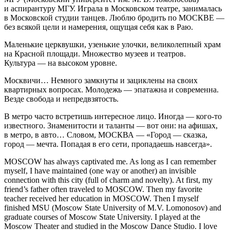
и аспирантуру МГУ. Играла в Московском театре, занималась
в Московской студии танцев. Люблю бродить по МОСКВЕ —
без всякой цели и намерения, ощущая себя как в Раю.
Маленькие церквушки, узенькие улочки, великолепный храм
на Красной площади. Множество музеев и театров.
Культура — на высоком уровне.
Москвичи… Немного замкнуты и зациклены на своих
квартирных вопросах. Молодежь — эпатажна и современна.
Везде свобода и непредвзятость.
В метро часто встретишь интересное лицо. Иногда — кого-то
известного. Знаменитости и таланты — вот они: на афишах,
в метро, в авто… Словом, МОСКВА — «Город — сказка,
город — мечта. Попадая в его сети, пропадаешь навсегда».
MOSCOW
has always captivated me. As long as I can remember
myself, I have maintained (one way or another) an invisible
connection with this city (full of charm and novelty). At first, my
friend’s father often traveled to MOSCOW. Then my favorite
teacher received her education in MOSCOW. Then I myself
finished MSU (Moscow State University of M.V. Lomonosov) and
graduate courses of Moscow State University. I played at the
Moscow Theater and studied in the Moscow Dance Studio. I love