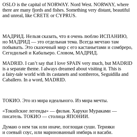
OSLO
is the capital of NORWAY. Nord West. NORWAY, where
there are many fjords and fishes. Something very distant, beautiful
and unreal, like CRETE or CYPRUS.
МАДРИД.
Нельзя сказать, что я очень люблю ИСПАНИЮ,
но МАДРИД — это отдельная тема. Всегда мечтаю там
побывать. Это сказочный мир с его кастаньетами и сомбреро,
Сегидильей и Кабальеро. Словом, МАДРИД.
MADRID
. I can’t say that I love S
PAIN
very much, but MADRID
is a separate theme. I always dreamed about visiting it. This is
a fairy-tale world with its castanets and sombreros, Seguidilla and
Caballero. In a word, MADRID.
ТОКИО.
Это из мира идеального. Из мира мечты.
«Токийские легенды» — фильм. Харуки Мураками —
писатель. ТОКИО — столица ЯПОНИИ.
Думаю о нем так или иначе, поглощая суши. Терияки
и соевый соус, или маринованный имбирь и васаби.