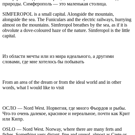
природы. Симферополь — это маленькая столица.
SIMFEROPOL
is a small capital. Alongside the mountain,
alongside the sea. The Funiculars and the electric railways, hurrying
almost on the mountains. Simferopol breathes by the sea, as if it is
obvolute a dove-coloured haze of the nature. Simferopol is the little
capital.
Из области мечты или из мира идеального, а другими
словами, где мне хотелось бы побывать
From an area of the dream or from the ideal world and in other
words, what I would like to visit
ОСЛО
— Nord West. Норвегия, где много Фьордов и рыбы.
Что-то очень далекое, красивое и нереальное, почти как Крит
или Кипр.
OSLO
— Nord West. Norway, where there are many ferts and
fishes. Something very distant, fine and unreal, almost as Crete or