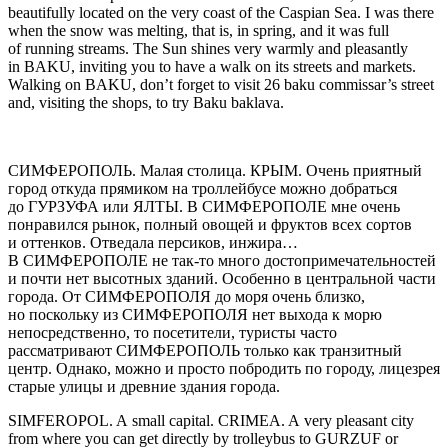
beautifully located on the very coast of the Caspian Sea. I was there
when the snow was melting, that is, in spring, and it was full
of running streams. The Sun shines very warmly and pleasantly
in BAKU, inviting
yo
u to have a walk on its streets and markets.
Walking on BAKU, don’t forget to visit 26 baku commissar’s street
and, visiting the shops, to try Baku baklava.
СИМФЕРОПОЛЬ.
Малая столица.
КРЫМ
. Очень приятный
город откуда прямиком на троллейбусе можно добраться
до ГУРЗУФА или ЯЛТЫ. В СИМФЕРОПОЛЕ мне очень
понравился рынок, полный овощей и фруктов всех сортов
и оттенков. Отведала персиков, инжира…
В СИМФЕРОПОЛЕ не так-то много достопримечательностей
и почти нет высотных зданий. Особенно в центральной части
города. От СИМФЕРОПОЛЯ до моря очень близко,
но поскольку из СИМФЕРОПОЛЯ нет выхода к морю
непосредственно, то посетители, туристы часто
рассматривают СИМФЕРОПОЛЬ только как транзитный
центр. Однако, можно и просто побродить по городу, лицезрея
старые улицы и древние здания города.
SIMFEROPOL
. A small capital. CRIMEA. A very pleasant city
from where
yo
u can get directly by trolleybus to GURZUF or