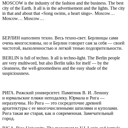
MOSCOW
is the industry of the fashion and the business. The best
city of the Earth. It all is in the advertisement and the lights. The city
in that and about that «Song swims, a heart sings». Moscow…
Moscow… Moscow…
БЕРЛИН
наполнен техно. Весь техно-свет. Берлинцы сами
очень многословны, но и Берлин говорит сам за себя — своей
чистотой, выхоленностью и легкой тенью подозрительности.
BERLIN
is full of techno. It all is techno-light. The Berlin people
are very multiword, but also Berlin talks for itself — by the
cleanness, the well-groomedness and the easy shade of the
suspiciousness.
РИГА
. Рижский университет. Памятник В. И. Ленину
и юрмальские пляжи неподалеку. Юрмала и Рига —
неразлучны. Но Рига — это сосредоточие древней
архитектуры с ее многочисленными шпилями и куполами.
Рига такая же старая, как и современная. Замечательный
город.