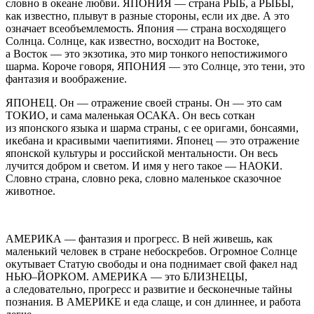
словно в океане любви. ЯПОНИЯ — страна РЫБ, а РЫБЫ,
как известно, плывут в разные стороны, если их две. А это
означает всеобъемлемость. Япония — страна восходящего
Солнца. Солнце, как известно, восходит на Востоке,
а Восток — это экзотика, это мир тонкого непостижимого
шарма. Короче говоря, ЯПОНИЯ — это Солнце, это тени, это
фантазия и воображение.
ЯПОНЕЦ.
Он — отражение своей страны. Он — это сам
ТОКИО, и сама маленькая ОСАКА. Он весь соткан
из японского языка и шарма страны, с ее оригами, бонсаями,
ик
ебан
а и красивыми чаепитиями. Японец — это отражение
японской культуры и
росси
йской ментальности. Он весь
лучится добром и светом. И имя у него такое — НАОКИ.
Словно страна, словно река, словно маленькое сказочное
животное.
АМЕРИКА
— фантазия и прогресс. В ней живешь, как
маленький человек в стране небоскребов. Огромное Солнце
окутывает Статую свободы и она поднимает свой факел над
НЬЮ–ЙОРКОМ.
АМЕРИК
А — это БЛИЗНЕЦЫ,
а следовательно, прогресс и развитие и бесконечные тайны
познания. В
АМЕРИК
Е и еда слаще, и сон длиннее, и работа