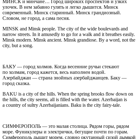
МИНСК
и минчане… Город широких проспектов и узких
улочек. В нем забавно гулять и легко дышится. Минск
современный. Минск старинный. Минск грандиозный.
Словом, не город, а сама песня.
MINSK
and Minsk people. The city of the wide boulevards and
narrow streets. In it amusedly to go for a walk and it breathes easily.
Minsk modern. Minsk ancient. Minsk grandiose. By a word, not the
city, but a song.
БАКУ
— город холмов. Когда весенние ручьи стекают
по холмам, город кажется, весь наполнен водой.
Азербайджан — страна знойных азербайджанцев. Баку —
город сказка.
BAKU
is a city of the hills. When the spring brooks flow down on
the hills, the city seems, all is filled with the water. Azerbaijan is
a country of sultry Azerbaijanians. Baku is the city fairy-tale.
СИМФЕРОПОЛЬ
— это малая столица. Рядом горы, рядом
море. Фуникулеры и электрички, бегущие почти по горам.
Симферополь дышит морем, словно окутанный сизой дымкой