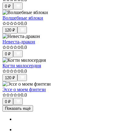
0
₽
Волшебные яблоки
0.0
120
₽
Невеста-дракон
0.0
0
₽
Когти милосердия
0.0
120
₽
Эссе о моем фэнтези
0.0
0
₽
Показать ещё