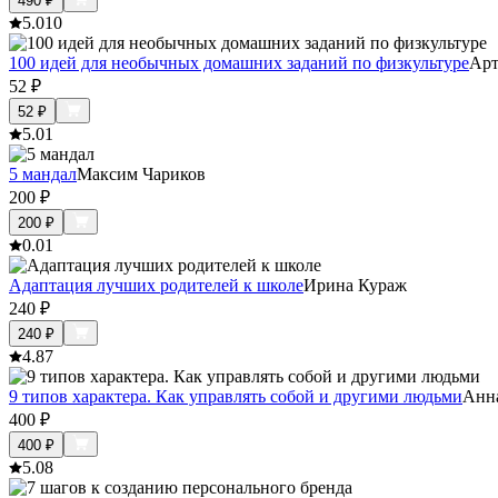
490
₽
5.0
10
100 идей для необычных домашних заданий по физкультуре
Арт
52
₽
52
₽
5.0
1
5 мандал
Максим Чариков
200
₽
200
₽
0.0
1
Адаптация лучших родителей к школе
Ирина Кураж
240
₽
240
₽
4.8
7
9 типов характера. Как управлять собой и другими людьми
Анн
400
₽
400
₽
5.0
8