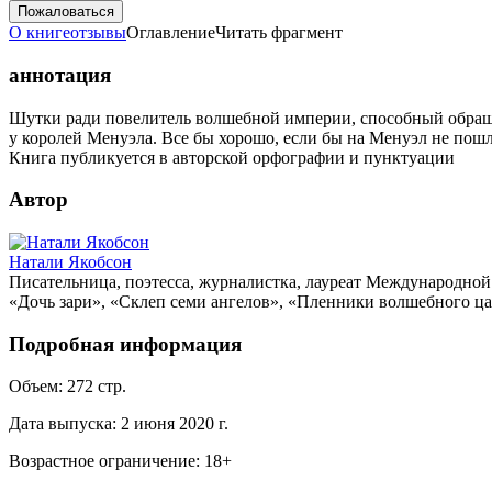
Пожаловаться
О книге
отзывы
Оглавление
Читать фрагмент
аннотация
Шутки ради повелитель волшебной империи, способный обращать
у королей Менуэла. Все бы хорошо, если бы на Менуэл не пошл
Книга публикуется в авторской орфографии и пунктуации
Автор
Натали Якобсон
Писательница, поэтесса, журналистка, лауреат Международно
«Дочь зари», «Склеп семи ангелов», «Пленники волшебного ца
Подробная информация
Объем:
272
стр.
Дата выпуска:
2 июня 2020 г.
Возрастное ограничение:
18
+