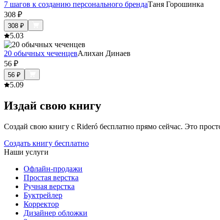
7 шагов к созданию персонального бренда
Таня Горошинка
308
₽
308
₽
5.0
3
20 обычных чеченцев
Алихан Динаев
56
₽
56
₽
5.0
9
Издай свою книгу
Создай свою книгу с Rideró бесплатно прямо сейчас. Это просто,
Создать книгу бесплатно
Наши услуги
Офлайн-продажи
Простая верстка
Ручная верстка
Буктрейлер
Корректор
Дизайнер обложки