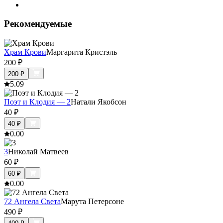
Рекомендуемые
Храм Крови
Маргарита Кристэль
200
₽
200
₽
5.0
9
Поэт и Клодия — 2
Натали Якобсон
40
₽
40
₽
0.0
0
3
Николай Матвеев
60
₽
60
₽
0.0
0
72 Ангела Света
Марута Петерсоне
490
₽