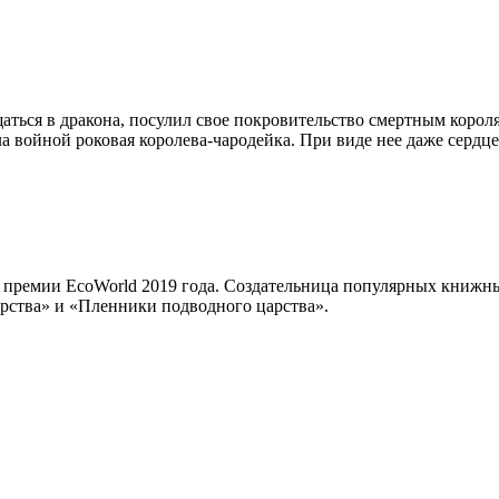
ся в дракона, посулил свое покровительство смертным королям.
а войной роковая королева-чародейка. При виде нее даже сердце
й премии EcoWorld 2019 года. Создательница популярных книжны
рства» и «Пленники подводного царства».