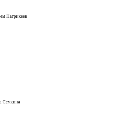
ем Патрикеев
а Семкина