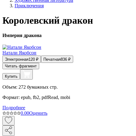
Художественная литература
Приключения
Королевский дракон
Империя дракона
Натали Якобсон
Электронная
120
₽
Печатная
836
₽
Читать фрагмент
Купить
Объем:
272
бумажных стр.
Формат:
epub, fb2, pdfRead, mobi
Подробнее
0.0
0
Оценить