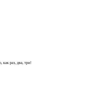
 как раз, два, три!