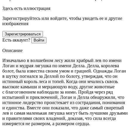
Здесь есть иллюстрация
Зарегистрируйтесь или войдите, чтобы увидеть ее и другие
изображения
Зарегистрироваться
Есть аккаунт?
Войти
Описание
Изначально в волшебном лесу жили храбрый лев по имени
Логан и мудрая лягушка по имени Делла. Делла, королева
болот, была известна своим умом и грацией. Однажды Логан
в шутку погнался за Деллой по болоту, утверждая, что он
истинный король леса и топей. Когда они мчались сквозь
высокие камыши и мерцающую воду, другие животные
с благоговением наблюдали за ними. Пройдя через ряд
испытаний и приключений, Логан и Делла обнаружили, что
истинное лидерство проистекает из сострадания, пон
иман
ия
и единства. Вместе они показали, что даже самый свирепый
лев и самая маленькая лягушка могут быть лучшими друзьями
и правителями своих владений, доказав, что сила всегда
измеряется не размером, а размером сердца.