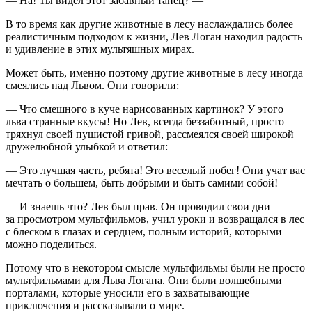
— Ha! Ты видел этот забавный танец? —
В то время как другие животные в лесу наслаждались более
реалистичным подходом к жизни, Лев Логан находил радость
и удивление в этих мультяшных мирах.
Может быть, именно поэтому другие животные в лесу иногда
смеялись над Львом. Они говорили:
— Что смешного в куче нарисованных картинок? У этого
льва странные вкусы! Но Лев, всегда беззаботный, просто
тряхнул своей пушистой гривой, рассмеялся своей широкой
дружелюбной улыбкой и ответил:
— Это лучшая часть, ребята! Это веселый побег! Они учат вас
мечтать о большем, быть добрыми и быть самими собой!
— И знаешь что? Лев был прав. Он проводил свои дни
за просмотром мультфильмов, учил уроки и возвращался в лес
с блеском в глазах и сердцем, полным историй, которыми
можно поделиться.
Потому что в некотором смысле мультфильмы были не просто
мультфильмами для Льва Логана. Они были волшебными
порталами, которые уносили его в захватывающие
приключения и рассказывали о мире.