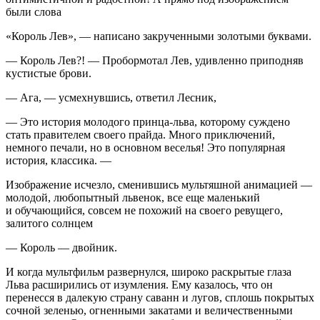
были слова
«Король Лев», — написано закрученными золотыми буквами.
— Король Лев?! — Пробормотал Лев, удивленно приподняв
кустистые брови.
— Ага, — усмехнувшись, ответил Лесник,
— Это история молодого принца-льва, которому суждено
стать правителем своего прайда. Много приключений,
немного печали, но в основном веселья! Это популярная
история, классика. —
Изображение исчезло, сменившись мультяшной анимацией —
молодой, любопытный львенок, все еще маленький
и обучающийся, совсем не похожий на своего ревущего,
залитого солнцем
— Король — д
войн
ик.
И когда мультфильм развернулся, широко раскрытые глаза
Льва расширились от изумления. Ему казалось, что он
перенесся в далекую страну саванн и лугов, сплошь покрытых
сочной зеленью, огненными закатами и величественными