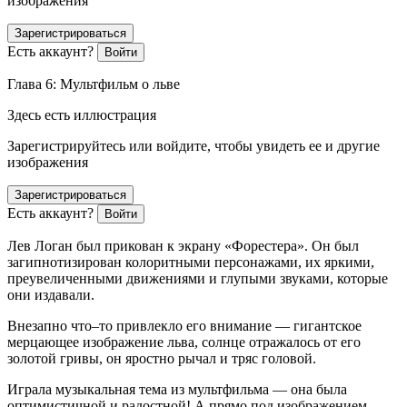
изображения
Зарегистрироваться
Есть аккаунт?
Войти
Глава 6: Мультфильм о льве
Здесь есть иллюстрация
Зарегистрируйтесь или войдите, чтобы увидеть ее и другие
изображения
Зарегистрироваться
Есть аккаунт?
Войти
Лев Логан был прикован к экрану «Форестера». Он был
загипнотизирован колоритными персонажами, их яркими,
преувеличенными движениями и глупыми звуками, которые
они издавали.
Внезапно что–то привлекло его вн
иман
ие — гигантское
мерцающее изображение льва, солнце отражалось от его
золотой гривы, он яростно рычал и тряс головой.
Играла музыкальная тема из мультфильма — она была
оптимистичной и радостной! А прямо под изображением