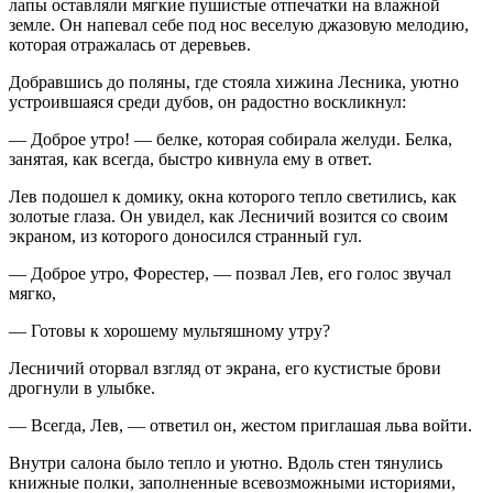
лапы оставляли мягкие пушистые отпечатки на влажной
земле. Он напевал себе под нос веселую джазовую мелодию,
которая отражалась от деревьев.
Добравшись до поляны, где стояла хижина Лесника, уютно
устроившаяся среди дубов, он радостно воскликнул:
— Доброе утро! — белке, которая собирала желуди. Белка,
занятая, как всегда, быстро кивнула ему в ответ.
Лев подошел к домику, окна которого тепло светились, как
золотые глаза. Он увидел, как Лесничий возится со своим
экраном, из которого доносился странный гул.
— Доброе утро, Форестер, — позвал Лев, его голос звучал
мягко,
— Готовы к хорошему мультяшному утру?
Лесничий оторвал взгляд от экрана, его кустистые брови
дрогнули в улыбке.
— Всегда, Лев, — ответил он, жестом приглашая льва войти.
Внутри салона было тепло и уютно. Вдоль стен тянулись
книжные полки, заполненные всевозможными историями,