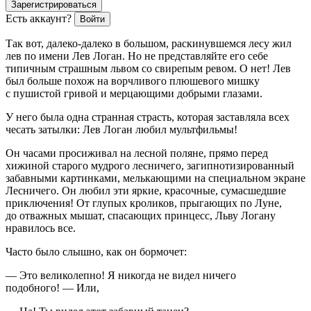
Зарегистрироваться
Есть аккаунт?
Войти
Так вот, далеко-далеко в большом, раскинувшемся лесу жил
лев по имени Лев Логан. Но не представляйте его себе
типичным страшным львом со свирепым ревом. О нет! Лев
был больше похож на ворчливого плюшевого мишку
с пушистой гривой и мерцающими добрыми глазами.
У него была одна странная страсть, которая заставляла всех
чесать затылки: Лев Логан любил мультфильмы!
Он часами просиживал на лесной поляне, прямо перед
хижиной старого мудрого лесничего, загипнотизированный
забавными картинками, мелькающими на специальном экране
Лесничего. Он любил эти яркие, красочные, сумасшедшие
приключения! От глупых кроликов, прыгающих по Луне,
до отважных мышат, спасающих принцесс, Льву Логану
нравилось все.
Часто было слышно, как он бормочет:
— Это великолепно! Я никогда не видел ничего
подобного! — Или,