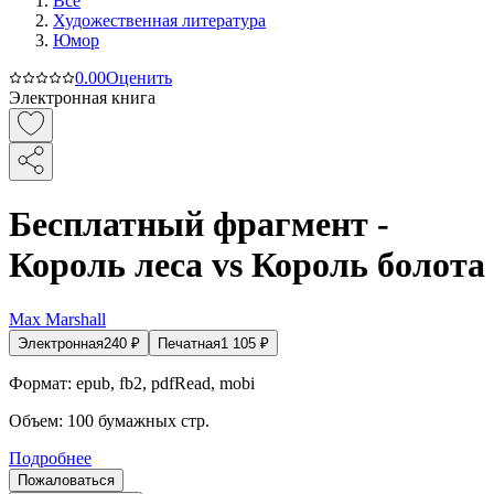
Все
Художественная литература
Юмор
0.0
0
Оценить
Электронная книга
Бесплатный фрагмент -
Король леса vs Король болота
Max Marshall
Электронная
240
₽
Печатная
1 105
₽
Формат:
epub, fb2, pdfRead, mobi
Объем:
100
бумажных стр.
Подробнее
Пожаловаться