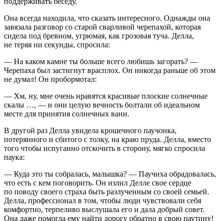
поддерживать беседу.
Она всегда находила, что сказать интересного. Однажды она
завязала разговор со старой сварливой черепахой, которая
сидела под бревном, угрюмая, как грозовая туча. Делла,
не теряя ни секунды, спросила:
— На каком камне ты больше всего любишь загорать? —
Черепаха был застигнут врасплох. Он никогда раньше об этом
не думал! Он пробормотал:
— Хм, ну, мне очень нравятся красивые плоские солнечные
скалы …, — и они целую вечность болтали об идеальном
месте для принятия солнечных ванн.
В другой раз Делла увидела крошечного паучонка,
потерянного и сбитого с толку, на краю пруда. Делла, вместо
того чтобы испуганно отскочить в сторону, мягко спросила
паука:
— Куда это ты собралась, малышка? — Паучиха обрадовалась,
что есть с кем поговорить. Он излил Делле свое сердце
по поводу своего страха быть разлученным со своей семьей.
Делла, профессионал в том, чтобы люди чувствовали себя
комфортно, терпеливо выслушала его и дала добрый совет.
Она даже помогла ему найти дорогу обратно в свою паутину!