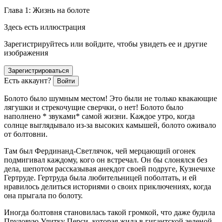
Глава 1: Жизнь на болоте
Здесь есть иллюстрация
Зарегистрируйтесь или войдите, чтобы увидеть ее и другие
изображения
Зарегистрироваться
Есть аккаунт?
Войти
Болото было шумным местом! Это были не только квакающие
лягушки и стрекочущие сверчки, о нет! Болото было
наполнено * звуками* самой жизни. Каждое утро, когда
солнце выглядывало из-за высоких камышей, болото оживало
от болтовни.
Там был Фердинанд-Светлячок, чей мерцающий огонек
подмигивал каждому, кого он встречал. Он бы слонялся без
дела, шепотом рассказывая анекдот своей подруге, Кузнечихе
Гертруде. Гертруда была любительницей поболтать, и ей
нравилось делиться историями о своих приключениях, когда
она прыгала по болоту.
Иногда болтовня становилась такой громкой, что даже будила
Прудовую Улитку Перси, которая жила в гигантской зеленой