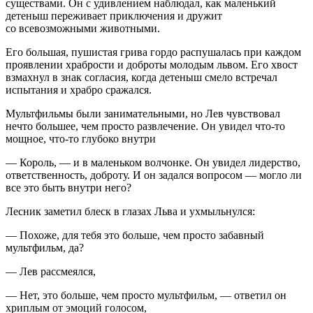
существами. Он с удивлением наблюдал, как маленький
детеныш переживает приключения и дружит
со всевозможными животными.
Его большая, пушистая грива гордо распушалась при каждом
проявлении храбрости и доброты молодым львом. Его хвост
взмахнул в знак согласия, когда детеныш смело встречал
испытания и храбро сражался.
Мультфильмы были занимательными, но Лев чувствовал
нечто большее, чем просто развлечение. Он увидел что-то
мощное, что-то глубоко внутри
— Король, — и в маленьком волчонке. Он увидел лидерство,
ответственность, доброту. И он задался вопросом — могло ли
все это быть внутри него?
Лесник заметил блеск в глазах Льва и ухмыльнулся:
— Похоже, для тебя это больше, чем просто забавный
мультфильм, да?
— Лев рассмеялся,
— Нет, это больше, чем просто мультфильм, — ответил он
хриплым от эмоций голосом,