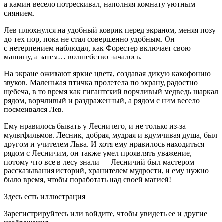
а камин весело потрескивал, наполняя комнату уютным
сиянием.
Лев плюхнулся на удобный коврик перед экраном, меняя позу
до тех пор, пока не стал совершенно удобным. Он
с нетерпением наблюдал, как Форестер включает свою
машину, а затем… волшебство началось.
На экране оживают яркие цвета, создавая дикую какофонию
звуков. Маленькая птичка пролетела по экрану, радостно
щебеча, в то время как гигантский ворчливый медведь шаркал
рядом, ворчливый и раздраженный, а рядом с ним весело
посмеивался Лев.
Ему нравилось бывать у Лесничего, и не только из-за
мультфильмов. Лесник, добрая, мудрая и вдумчивая душа, был
другом и учителем Льва. И хотя ему нравилось находиться
рядом с Лесничим, он также умел проявлять уважение,
потому что все в лесу знали — Лесничий был мастером
рассказывания историй, хранителем мудрости, и ему нужно
было время, чтобы поработать над своей магией!
Здесь есть иллюстрация
Зарегистрируйтесь или войдите, чтобы увидеть ее и другие