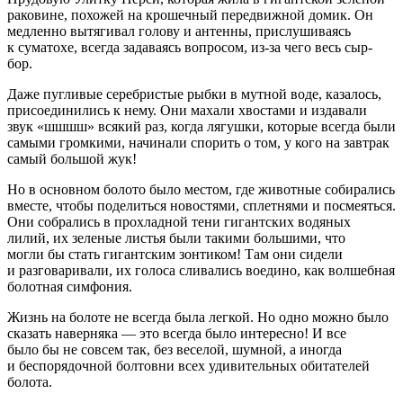
раковине, похожей на крошечный передвижной домик. Он
медленно вытягивал голову и антенны, прислушиваясь
к суматохе, всегда задаваясь вопросом, из-за чего весь сыр-
бор.
Даже пугливые серебристые рыбки в мутной воде, казалось,
присоединились к нему. Они махали хвостами и издавали
звук «шшшш» всякий раз, когда лягушки, которые всегда были
самыми громкими, начинали спорить о том, у кого на завтрак
самый большой жук!
Но в основном болото было местом, где животные собирались
вместе, чтобы поделиться новостями, сп
летн
ями и посмеяться.
Они собрались в прохладной тени гигантских водяных
лилий, их зеленые листья были такими большими, что
могли бы стать гигантским зонтиком! Там они сидели
и разговаривали, их голоса сливались воедино, как волшебная
болотная симфония.
Жизнь на болоте не всегда была легкой. Но одно можно было
сказать наверняка — это всегда было интересно! И все
было бы не совсем так, без веселой, шумной, а иногда
и беспорядочной болтовни всех удивительных обитателей
болота.