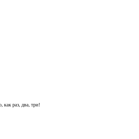
 как раз, два, три!