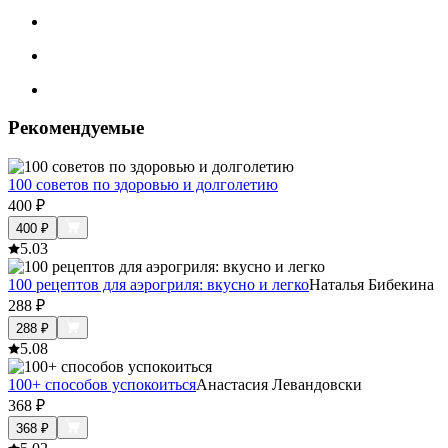
Рекомендуемые
100 советов по здоровью и долголетию
400
₽
400
₽
5.0
3
100 рецептов для аэрогриля: вкусно и легко
Наталья Бибекина
288
₽
288
₽
5.0
8
100+ способов успокоиться
Анастасия Левандовски
368
₽
368
₽