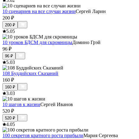
5.0
2
10 сценариев на все случаи жизни
Сергей Ларин
200
₽
200
₽
5.0
5
10 уроков БДСМ для скромницы
Домино Грэй
96
₽
96
₽
5.0
3
108 Буддийских Сказаний
160
₽
160
₽
3.0
3
10 шагов к жизни
Сергей Иванов
520
₽
520
₽
4.0
5
100 секретов кратного роста прибыли
Мария Сергеева