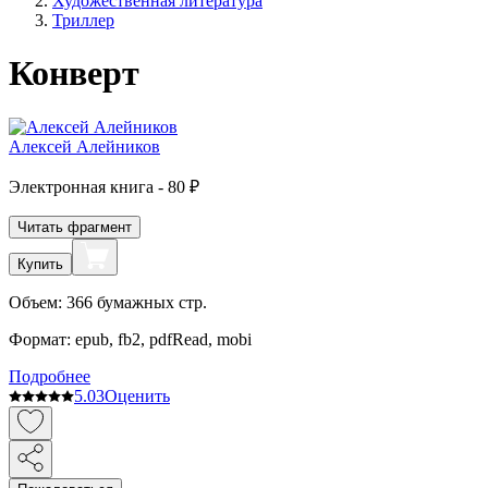
Художественная литература
Триллер
Конверт
Алексей Алейников
Электронная
книга -
80 ₽
Читать фрагмент
Купить
Объем:
366
бумажных стр.
Формат:
epub, fb2, pdfRead, mobi
Подробнее
5.0
3
Оценить