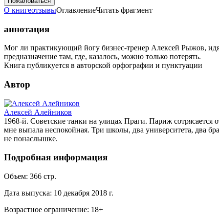
Пожаловаться
О книге
отзывы
Оглавление
Читать фрагмент
аннотация
Мог ли практикующий йогу бизнес-тренер Алексей Рыжов, идя в
предназначение там, где, казалось, можно только потерять.
Книга публикуется в авторской орфографии и пунктуации
Автор
Алексей Алейников
1968-й. Советские танки на улицах Праги. Париж сотрясается от
мне выпала неспокойная. Три школы, два университета, два бра
не понаслышке.
Подробная информация
Объем:
366
стр.
Дата выпуска:
10 декабря 2018 г.
Возрастное ограничение:
18
+