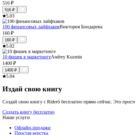
516
₽
516
₽
5.0
3
100 финансовых лайфхаков
Виктория Бондарева
160
₽
160
₽
5.0
2
10 фишек в маркетинге
Andrey Kuzmin
1400
₽
1400
₽
5.0
4
Издай свою книгу
Создай свою книгу с Rideró бесплатно прямо сейчас. Это просто,
Создать книгу бесплатно
Наши услуги
Офлайн-продажи
Простая верстка