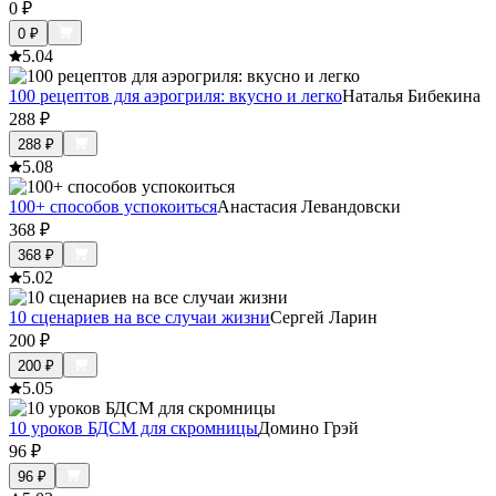
0
₽
0
₽
5.0
4
100 рецептов для аэрогриля: вкусно и легко
Наталья Бибекина
288
₽
288
₽
5.0
8
100+ способов успокоиться
Анастасия Левандовски
368
₽
368
₽
5.0
2
10 сценариев на все случаи жизни
Сергей Ларин
200
₽
200
₽
5.0
5
10 уроков БДСМ для скромницы
Домино Грэй
96
₽
96
₽