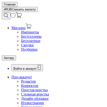
Главная
RUB
Сменить валюту
Магазин
Импринты
Бестселлеры
Бесплатные
Скидки
Подборки
Автору
Войти в аккаунт
Про-аккаунт
Редактор
Корректор
Простая верстка
Сложная верстка
Дизайн обложки
Иллюстрации