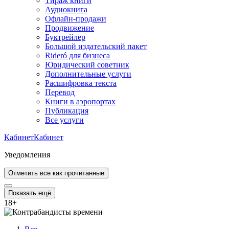
Тираж книги
Аудиокнига
Офлайн-продажи
Продвижение
Буктрейлер
Большой издательский пакет
Rideró для бизнеса
Юридический советник
Дополнительные услуги
Расшифровка текста
Перевод
Книги в аэропортах
Публикация
Все услуги
Кабинет
Кабинет
Уведомления
Отметить все как прочитанные
Показать ещё
18
+