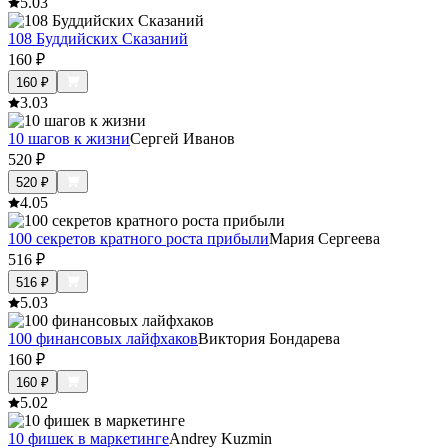
5.0
3
108 Буддийских Сказаний
160
₽
160
₽
3.0
3
10 шагов к жизни
Сергей Иванов
520
₽
520
₽
4.0
5
100 секретов кратного роста прибыли
Мария Сергеева
516
₽
516
₽
5.0
3
100 финансовых лайфхаков
Виктория Бондарева
160
₽
160
₽
5.0
2
10 фишек в маркетинге
Andrey Kuzmin