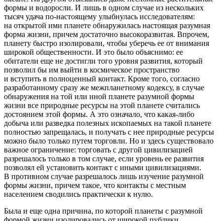
формы и водоросли. И лишь в одном случае из нескольких
тысяч удача по-настоящему улыбнулась исследователям:
на открытой ими планете обнаружилась настоящая разумная
форма жизни, причем достаточно высокоразвитая. Впрочем,
планету быстро изолировали, чтобы уберечь ее от внимания
широкой общественности. И это было объяснимо: ее
обитатели еще не достигли того уровня развития, который
позволил бы им выйти в космическое пространство
и вступить в полноценный контакт. Кроме того, согласно
разработанному сразу же межпланетному кодексу, в случае
обнаружения на той или иной планете разумной формы
жизни все природные ресурсы на этой планете считались
достоянием этой формы. А это означало, что какая-либо
добыча или разведка полезных ископаемых на такой планете
полностью запрещалась, и получать с нее природные ресурсы
можно было только путем торговли. Но и здесь существовало
важное ограничение: торговать с другой цивилизацией
разрешалось только в том случае, если уровень ее развития
позволял ей установить контакт с иными цивилизациями.
В противном случае разрешалось лишь изучение разумной
формы жизни, причем такое, что контакты с местным
населением сводились практически к нулю.
Была и еще одна причина, по которой планеты с разумной
формой жизни изолировались от широкой публики