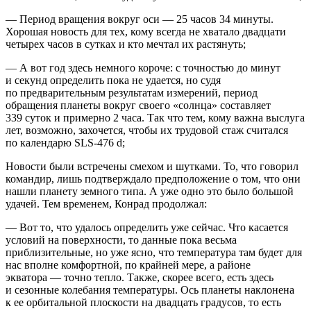
— Период вращения вокруг оси — 25 часов 34 минуты.
Хорошая новость для тех, кому всегда не хватало двадцати
четырех часов в сутках и кто мечтал их растянуть;
— А вот год здесь немного короче: с точностью до минут
и секунд определить пока не удается, но судя
по предварительным результатам измерений, период
обращения планеты вокруг своего «солнца» составляет
339 суток и примерно 2 часа. Так что тем, кому важна выслуга
лет, возможно, захочется, чтобы их трудовой стаж считался
по календарю SLS-476 d;
Новости были встречены смехом и шутками. То, что говорил
командир, лишь подтверждало предположение о том, что они
нашли планету земного типа. А уже одно это было большой
удачей. Тем временем, Конрад продолжал:
— Вот то, что удалось определить уже сейчас. Что касается
условий на поверхности, то данные пока весьма
приблизительные, но уже ясно, что температура там будет для
нас вполне комфортной, по крайней мере, а районе
экватора — точно тепло. Также, скорее всего, есть здесь
и сезонные колебания температуры. Ось планеты наклонена
к ее орбитальной плоскости на двадцать градусов, то есть