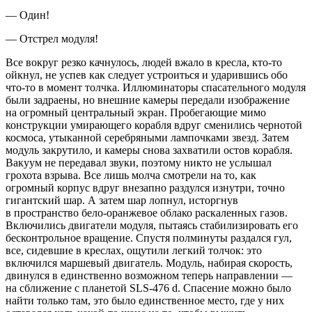
— Один!
— Отстрел модуля!
Все вокруг резко качнулось, людей вжало в кресла, кто-то
ойкнул, не успев как следует устроиться и ударившись обо
что-то в момент толчка. Иллюминаторы спасательного модуля
были задраены, но внешние камеры передали изображение
на огромный центральный экран. Пробегающие мимо
конструкции умирающего корабля вдруг сменились чернотой
космоса, утыканной серебряными лампочками звезд. Затем
модуль закрутило, и камеры снова захватили остов корабля.
Вакуум не передавал звуки, поэтому никто не услышал
грохота взрыва. Все лишь молча смотрели на то, как
огромный корпус вдруг внезапно раздулся изнутри, точно
гигантский шар. А затем шар лопнул, исторгнув
в пространство бело-оранжевое облако раскаленных газов.
Включились двигатели модуля, пытаясь стабилизировать его
бесконтрольное вращение. Спустя полминуты раздался гул,
все, сидевшие в креслах, ощутили легкий толчок: это
включился маршевый двигатель. Модуль, набирая скорость,
двинулся в единственно возможном теперь направлении —
на сближение с планетой SLS-476 d. Спасение можно было
найти только там, это было единственное место, где у них