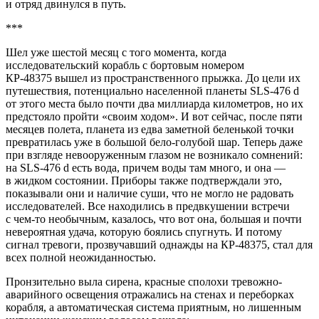
и отряд двинулся в путь.
***
Шел уже шестой месяц с того момента, когда
исследовательский корабль с бортовым номером
КР-48375 вышел из пространственного прыжка. До цели их
путешествия, потенциально населенной планеты SLS-476 d
от этого места было почти два миллиарда километров, но их
предстояло пройти «своим ходом». И вот сейчас, после пяти
месяцев полета, планета из едва заметной беленькой точки
превратилась уже в большой бело-голубой шар. Теперь даже
при взгляде невооруженным глазом не возникало сомнений:
на SLS-476 d есть вода, причем воды там много, и она —
в жидком состоянии. Приборы также подтверждали это,
показывали они и наличие суши, что не могло не радовать
исследователей. Все находились в предвкушении встречи
с чем-то необычным, казалось, что вот она, большая и почти
невероятная удача, которую боялись спугнуть. И потому
сигнал тревоги, прозвучавший однажды на КР-48375, стал для
всех полной неожиданностью.
Пронзительно выла сирена, красные сполохи тревожно-
аварийного освещения отражались на стенах и переборках
корабля, а автоматическая система приятным, но лишенным