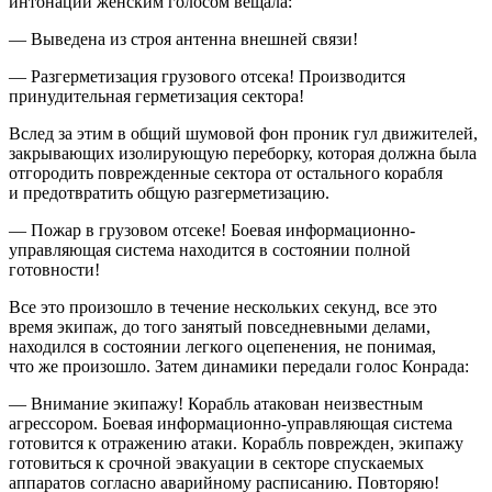
интонации женским голосом вещала:
— Выведена из строя антенна внешней связи!
— Разгерметизация грузового отсека! Производится
принудительная герметизация сектора!
Вслед за этим в общий шумовой фон проник гул движителей,
закрывающих изолирующую переборку, которая должна была
отгородить поврежденные сектора от остального корабля
и предотвратить общую разгерметизацию.
— Пожар в грузовом отсеке! Боевая информационно-
управляющая система находится в состоянии полной
готовности!
Все это произошло в течение нескольких секунд, все это
время экипаж, до того занятый повседневными делами,
находился в состоянии легкого оцепенения, не понимая,
что же произошло. Затем динамики передали голос Конрада:
— Внимание экипажу! Корабль атакован неизвестным
агрессором. Боевая информационно-управляющая система
готовится к отражению атаки. Корабль поврежден, экипажу
готовиться к срочной эвакуации в секторе спускаемых
аппаратов согласно аварийному расписанию. Повторяю!