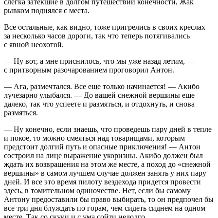
слегка затекшие в долгом путешествии конечности, Жак
рывком поднялся с места.
Все остальные, как видно, тоже пригрелись в своих креслах
за несколько часов дороги, так что теперь потягивались
с явной неохотой.
— Ну вот, а мне приснилось, что мы уже назад летим, —
с притворным разочарованием проговорил Антон.
— Ага, размечтался. Все еще только начинается! — Акибо
лучезарно улыбался. — До вашей снежной вершины еще
далеко, так что успеете и размяться, и отдохнуть, и снова
размяться.
— Ну конечно, если знаешь, что проведешь пару дней в тепле
и покое, то можно смеяться над товарищами, которым
предстоит долгий путь и опасные приключения! — Антон
состроил на лице выражение укоризны. Акибо должен был
ждать их возвращения на этом же месте, а поход до «снежной
вершины» в самом лучшем случае должен занять у них пару
дней. И все это время пилоту вездехода придется провести
здесь, в томительном одиночестве. Нет, если бы самому
Антону предоставили бы право выбирать, то он предпочел бы
все три дня блуждать по горам, чем сидеть сиднем на одном
месте. Так со скуки и с ума сойти недолго.