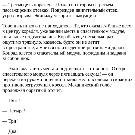
— Третья цель поражена. Пожар во втором и третьем
пассажирских отсеках. Поврежден двигательный отсек,
угроза взрыва. Экипажу ускорить эвакуацию!
Торопить никого не приходилось. Те, кто оказался ближе всех
к центру корабля, уже заняли места в спасательном модуле,
остальные подтягивались. Корабль еще несколько раз
ощутимо тряхнуло, казалось, будто он не летит
в пространстве, а мчится по изъеденной рытвинами дороге.
Конрад влетел в спасательный модуль последним и задраил
за собой люк.
— Экипажу занять места и подтвердить готовность. Отстрел
спасательного модуля через пятнадцать секунд! — он
перехватил руками поручни и занял место в одном из крайних
противоперегрузочных кресел. Механический голос
продолжал обратный отсчет.
— Пять!
— Четыре!
— Три!
— Два!