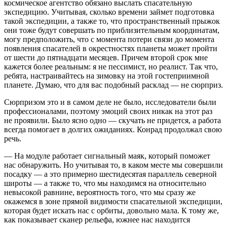
космическое агентство обязано выслать спасательную
экспедицию. Учитывая, сколько времени займет подготовка
такой экспедиции, а также то, что пространственный прыжок
они тоже будут совершать по приблизительным координатам,
могу предположить, что с момента потери связи до момента
появления спасателей в окрестностях планеты может пройти
от шести до пятнадцати месяцев. Причем второй срок мне
кажется более реальным: я не пессимист, но реалист. Так что,
ребята, настраивайтесь на зимовку на этой гостеприимной
планете. Думаю, что для вас подобный расклад — не сюрприз.
Сюрпризом это и в самом деле не было, исследователи были
профессионалами, поэтому эмоций своих никак на этот раз
не проявили. Было ясно одно — скучать не придется, а работа
всегда помогает в долгих ожиданиях. Конрад продолжал свою
речь.
— На модуле работает сигнальный маяк, который поможет
нас обнаружить. Но учитывая то, в каком месте мы совершили
посадку — а это примерно шестидесятая параллель северной
широты — а также то, что мы находимся на относительно
невысокой равнине, вероятность того, что мы сразу же
окажемся в зоне прямой видимости спасательной экспедиции,
которая будет искать нас с орбиты, довольно мала. К тому же,
как показывает сканер рельефа, южнее нас находится