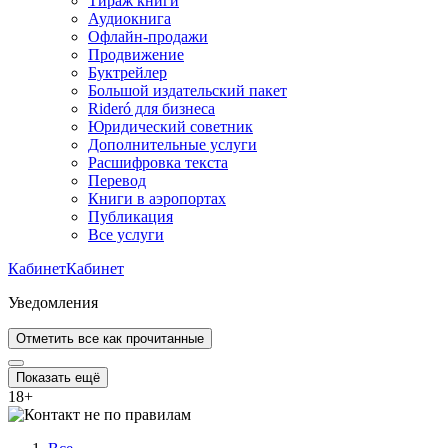
Тираж книги
Аудиокнига
Офлайн-продажи
Продвижение
Буктрейлер
Большой издательский пакет
Rideró для бизнеса
Юридический советник
Дополнительные услуги
Расшифровка текста
Перевод
Книги в аэропортах
Публикация
Все услуги
Кабинет
Кабинет
Уведомления
Отметить все как прочитанные
Показать ещё
18
+