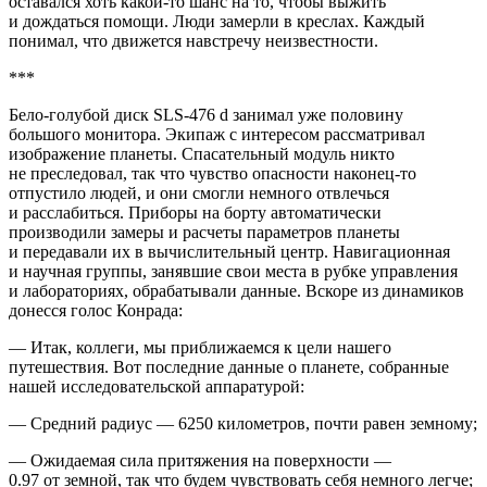
оставался хоть какой-то шанс на то, чтобы выжить
и дождаться помощи. Люди замерли в креслах. Каждый
понимал, что движется навстречу неизвестности.
***
Бело-голубой диск SLS-476 d занимал уже половину
большого монитора. Экипаж с интересом рассматривал
изображение планеты. Спасательный модуль никто
не преследовал, так что чувство опасности наконец-то
отпустило людей, и они смогли немного отвлечься
и расслабиться. Приборы на борту автоматически
производили замеры и расчеты параметров планеты
и передавали их в вычислительный центр. Навигационная
и научная группы, занявшие свои места в рубке управления
и лабораториях, обрабатывали данные. Вскоре из динамиков
донесся голос Конрада:
— Итак, коллеги, мы приближаемся к цели нашего
путешествия. Вот последние данные о планете, собранные
нашей исследовательской аппаратурой:
— Средний радиус — 6250 километров, почти равен земному;
— Ожидаемая сила притяжения на поверхности —
0.97 от земной, так что будем чувствовать себя немного легче;