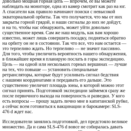
довольно мощная горная цепь — впрочем, ее вы можете
наблюдать на мониторе, одна из камер смотрит как раз на юг.
А спасатели как правило начинают поиски с невысокой
экваториальной орбиты. Так что получается, что мы от них
закрыты горной грядой, и наши сигналы до них не дойдут,
и на то, чтобы нас обнаружить, может уйти довольно
существенное время. Сам же наш модуль, как вам хорошо
известно, может лишь совершить посадку, подняться обратно
на орбиту он не в состоянии. Так что все, что нам остается —
это терпеливо ждать. Но терпеливо — не значит пассивно.
Для того, чтобы увеличить вероятность нашего обнаружения,
в ближайшее время я планирую послать в горы экспедицию.
Цель — на одной или нескольких горных вершинах — лучше
на тех, что повыше — установить специальные
ретрансляторы, которые будут усиливать сигнал бедствия
с нашими координатами и передавать его дальше. Это
существенно увеличит площадь зоны, в которой можно этот
сигнал принять. Подготовкой экспедиции займемся сразу же
после первичного выхода на поверхность и разведки. У кого
есть вопросы — прошу задать лично мне в капитанской рубке,
а сейчас всем готовиться к вакцинации и барокамере: SLS-
476 d ждет нас.
Исследователи занялись подготовкой, дел предстояло великое
множество. Да и сама SLS-476 d вовсе не собиралась давать