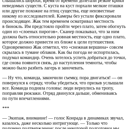
слышались шорохи, время от времени долетали резкие крики
неведомых существ. С куста на куст порхали мелкие пташки
или другие похожие на птиц существа, еще неизвестные
никому из исследователей. Камеры без устали фиксировали
происходящее. Жак тем временем осматривал местность
в бинокль. Им предстояло пройти через плато, затем обогнуть
один из «слоеных пирогов». Сканер показывал, что за ним
должна быть относительно ровная местность, еще одно плато,
которое должно привести их ближе к цели путешествия.
Одновременно Жак отметил, что «снежная вершина» совсем
скрылась в тумане облаков. Как бы погода не испортилась,
подумал командир. Очень хотелось успеть добраться до точки,
где снова появится связь, до наступления темноты, чтобы
можно было разбить лагерь и заночевать.
— Ну что, команда, закончили съемку, пора двигаться! — он
повернулся к отряду, чтобы убедиться, что призыв услышали
все. Команда подняла головы: люди вернулись на тропу,
поправляя рюкзаки. Отряд двинулся дальше, обмениваясь
по пути впечатлениями.
***
— Экипаж, внимание! — голос Конрада в динамиках звучал,
казалось, даже несколько интригующе. — Только что
получено подтверждение: после некоторой подготовки мы