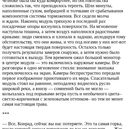
челноке была бы куда комфортнее, но обстоятельства
сложились так, что приходилось терпеть. Шли минуты,
наполненные гулом, вибрацией и толчками от срабатывания
компонентов системы торможения. Все сидели молча
и ждали. Наконец модуль тряхнуло в последний раз:
посадочные опоры коснулись поверхности. На мгновение
наступила тишина, а затем воздух наполнился радостными
криками: люди смеялись и хлопали в ладоши, аплодируя тому
обстоятельству, что они живы, и что под ногами у них вот-вот
будет настоящая твердая поверхность. Осталось только
получить результаты замеров снаружи, а затем нужно было
готовиться к выходу. Тем временем ожил большой монитор
в центре модуля — это включились наружные камеры. Все
разговоры в одно мгновение стихли: внимание экипажа
переключилось на экран. Камеры беспристрастно передали
первое изображение приютившего их мира. Спасательный
модуль стоял на равнине, неподалеку виднелось русло
широкой реки, а внизу — сомнений быть не могло —
колыхалась под порывами ветра пусть и необычного цвета–
светло-коричневая с зеленоватым оттенком– но тем не менее
самая настоящая трава.
***
— Все, Конрад, сейчас вы нас потеряете. Это та самая горка,
после которой сигнал перестанет до вас не доходить. — Жак