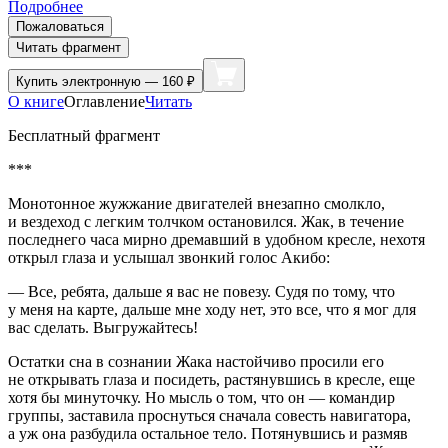
Подробнее
Пожаловаться
Читать фрагмент
Купить
электронную — 160 ₽
О книге
Оглавление
Читать
Бесплатный фрагмент
***
Монотонное жужжание двигателей внезапно смолкло,
и вездеход с легким толчком остановился. Жак, в течение
последнего часа мирно дремавший в удобном кресле, нехотя
открыл глаза и услышал звонкий голос Акибо:
— Все, ребята, дальше я вас не повезу. Судя по тому, что
у меня на карте, дальше мне ходу нет, это все, что я мог для
вас сделать. Выгружайтесь!
Остатки сна в сознании Жака настойчиво просили его
не открывать глаза и посидеть, растянувшись в кресле, еще
хотя бы минуточку. Но мысль о том, что он — командир
группы, заставила проснуться сначала совесть навигатора,
а уж она разбудила остальное тело. Потянувшись и размяв