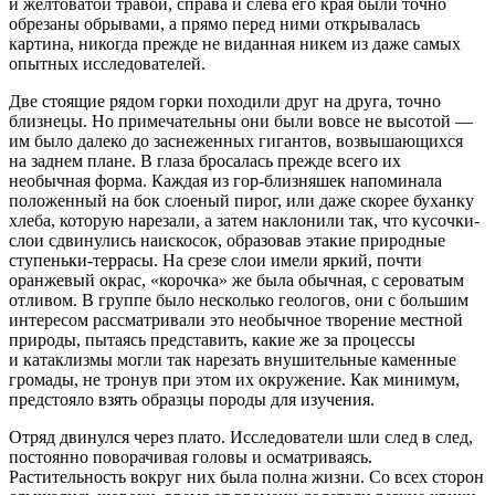
и желтоватой травой, справа и слева его края были точно
обрезаны обрывами, а прямо перед ними открывалась
картина, никогда прежде не виданная никем из даже самых
опытных исследователей.
Две стоящие рядом горки походили друг на друга, точно
близнецы. Но примечательны они были вовсе не высотой —
им было далеко до заснеженных гигантов, возвышающихся
на заднем плане. В глаза бросалась прежде всего их
необычная форма. Каждая из гор-близняшек напоминала
положенный на бок слоеный пирог, или даже скорее буханку
хлеба, которую нарезали, а затем наклонили так, что кусочки-
слои сдвинулись наискосок, образовав этакие природные
ступеньки-террасы. На срезе слои имели яркий, почти
оранжевый окрас, «корочка» же была обычная, с сероватым
отливом. В группе было несколько геологов, они с большим
интересом рассматривали это необычное творение местной
природы, пытаясь представить, какие же за процессы
и катаклизмы могли так нарезать внушительные каменные
громады, не тронув при этом их окружение. Как минимум,
предстояло взять образцы породы для изучения.
Отряд двинулся через плато. Исследователи шли след в след,
постоянно поворачивая головы и осматриваясь.
Растительность вокруг них была полна жизни. Со всех сторон