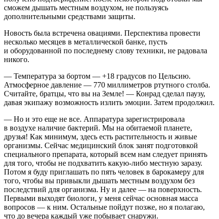
сможем дышать местным воздухом, не пользуясь
дополнительными средствами защиты.
Новость была встречена овациями. Перспектива провести
несколько месяцев в металлической банке, пусть
и оборудованной по последнему слову техники, не радовала
никого.
— Температура за бортом — +18 градусов по Цельсию.
Атмосферное давление — 770 миллиметров ртутного столба.
Считайте, братцы, что вы на Земле! — Конрад сделал паузу,
давая экипажу возможность излить эмоции. Затем продолжил.
— Но и это еще не все. Аппаратура зарегистрировала
в воздухе наличие бактерий. Мы на обитаемой планете,
друзья! Как минимум, здесь есть растительность и живые
организмы. Сейчас медицинский блок занят подготовкой
специального препарата, который всем нам следует принять
для того, чтобы не подхватить какую-либо местную заразу.
Потом я буду приглашать по пять человек в барокамеру для
того, чтобы вы привыкли дышать местным воздухом без
последствий для организма. Ну и далее — на поверхность.
Первыми выходят биологи, у меня сейчас основная масса
вопросов — к ним. Остальные пойдут позже, но я полагаю,
что до вечера каждый уже побывает снаружи.