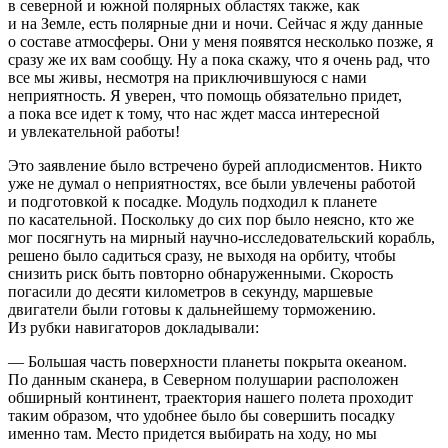
в северной и южной полярных областях также, как
и на Земле, есть полярные дни и ночи. Сейчас я жду данные
о составе атмосферы. Они у меня появятся несколько позже, я
сразу же их вам сообщу. Ну а пока скажу, что я очень рад, что
все мы живы, несмотря на приключившуюся с нами
неприятность. Я уверен, что помощь обязательно придет,
а пока все идет к тому, что нас ждет масса интересной
и увлекательной работы!
Это заявление было встречено бурей аплодисментов. Никто
уже не думал о неприятностях, все были увлечены работой
и подготовкой к посадке. Модуль подходил к планете
по касательной. Поскольку до сих пор было неясно, кто же
мог посягнуть на мирный научно-исследовательский корабль,
решено было садиться сразу, не выходя на орбиту, чтобы
снизить риск быть повторно обнаруженными. Скорость
погасили до десяти километров в секунду, маршевые
двигатели были готовы к дальнейшему торможению.
Из рубки навигаторов докладывали:
— Большая часть поверхности планеты покрыта океаном.
По данным сканера, в Северном полушарии расположен
обширный континент, траектория нашего полета проходит
таким образом, что удобнее было бы совершить посадку
именно там. Место придется выбирать на ходу, но мы