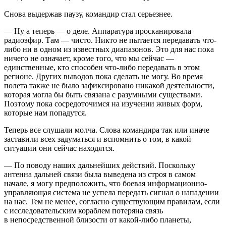
Снова выдержав паузу, командир стал серьезнее.
— Ну а теперь — о деле. Аппаратура просканировала
радиоэфир. Там — чисто. Никто не пытается передавать что-
либо ни в одном из известных диапазонов. Это для нас пока
ничего не означает, кроме того, что мы сейчас —
единственные, кто способен что-либо передавать в этом
регионе. Других выводов пока сделать не могу. Во время
полета также не было зафиксировано никакой деятельности,
которая могла бы быть связана с разумными существами.
Поэтому пока сосредоточимся на изучении живых форм,
которые нам попадутся.
Теперь все слушали молча. Слова командира так или иначе
заставили всех задуматься и вспомнить о том, в какой
ситуации они сейчас находятся.
— По поводу наших дальнейших действий. Поскольку
антенна дальней связи была выведена из строя в самом
начале, я могу предположить, что боевая информационно-
управляющая система не успела передать сигнал о нападении
на нас. Тем не менее, согласно существующим правилам, если
с исследовательским кораблем потеряна связь
в непосредственной близости от какой-либо планеты,