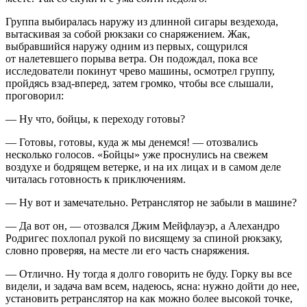
Группа выбиралась наружу из длинной сигары вездехода,
вытаскивая за собой рюкзаки со снаряжением. Жак,
выбравшийся наружу одним из первых, сощурился
от налетевшего порыва ветра. Он подождал, пока все
исследователи покинут чрево машины, осмотрел группу,
пройдясь взад-вперед, затем громко, чтобы все слышали,
проговорил:
— Ну что, бойцы, к переходу готовы?
— Готовы, готовы, куда ж мы денемся! — отозвались
несколько голосов. «Бойцы» уже проснулись на свежем
воздухе и бодрящем ветерке, и на их лицах и в самом деле
читалась готовность к приключениям.
— Ну вот и замечательно. Ретранслятор не забыли в машине?
— Да вот он, — отозвался Джим Мейфлауэр, а Алехандро
Родригес похлопал рукой по висящему за спиной рюкзаку,
словно проверяя, на месте ли его часть снаряжения.
— Отлично. Ну тогда я долго говорить не буду. Горку вы все
видели, и задача вам всем, надеюсь, ясна: нужно дойти до нее,
установить ретранслятор на как можно более высокой точке,