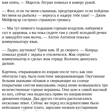
вам опять, — Марсель Легран помахал в камеру рукой.
— Фил, если ты меня слышишь, предупреждаю: если пойдешь
без меня на рыбалку — вернусь и надеру тебе уши! — Джим
Мейфлауэр состроил страшную гримасу.
— Мы тут немного подышим горным воздухом, наберемся
сил и здоровья, а вы пока сидите там у своей холодной речки
и завидуйте нам молча, — Антон Антипов показал
коммуникатору язык.
— Ладно, шутники! Удачи вам. И до скорого. — Конрад
помахал рукой с экрана и отключился. Жак спрятал
коммуникатор и сделал знак отряду. Колонна двинулась
дальше.
Картина, открывшаяся их взорам после того, как они
обогнули гору, была поистине завораживающая. Окутанные
белыми шапками облаков и сверкающие на солнце
покрытыми снегом макушками, перед ними возвышались три
величественные горные вершины. Они шли к самой высокой
из них, сейчас она виднелась прямо по направлению
движения отряда. Два других гиганта располагались
несколько левее. Сейчас же перед исследователями было
небольшое горное плато, заросшее низким кустарником