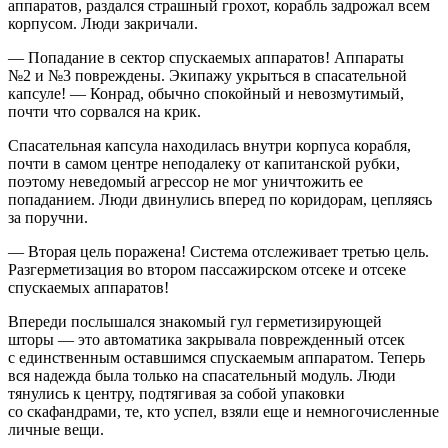
аппаратов, раздался страшный грохот, корабль задрожал всем
корпусом. Люди закричали.
— Попадание в сектор спускаемых аппаратов! Аппараты
№2 и №3 повреждены. Экипажу укрыться в спасательной
капсуле! — Конрад, обычно спокойный и невозмутимый,
почти что сорвался на крик.
Спасательная капсула находилась внутри корпуса корабля,
почти в самом центре неподалеку от капитанской рубки,
поэтому неведомый агрессор не мог уничтожить ее
попаданием. Люди двинулись вперед по коридорам, цепляясь
за поручни.
— Вторая цель поражена! Система отслеживает третью цель.
Разгерметизация во втором пассажирском отсеке и отсеке
спускаемых аппаратов!
Впереди послышался знакомый гул герметизирующей
шторы — это автоматика закрывала поврежденный отсек
с единственным оставшимся спускаемым аппаратом. Теперь
вся надежда была только на спасательный модуль. Люди
тянулись к центру, подтягивая за собой упаковки
со скафандрами, те, кто успел, взяли еще и немногочисленные
личные вещи.