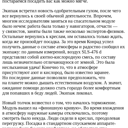
постараемся посадить вас как можно мягче.
Экипаж встретил новость одобрительным гулом, после чего
все вернулись к своей обычной деятельности. Впрочем,
многим исследователям заняться на спасательном модуле
было нечем: работа была только у навигаторов, отчасти —
у связистов, заняты были также несколько экспертов-физиков.
Остальные вернулись к креслам, им оставалось только ждать,
когда же произойдет посадка. За это время Конрад успел
получить данные о составе атмосферы и радостно сообщил их
экипажу: по данным измерений, воздух SLS-476 d
представлял собой азотно-кислородную смесь, по составу
лишь незначительно отличающуюся от земной. Это была
неслыханная удача! Конечно то, что в атмосфере
присутствуют азот и кислород, было известно заранее.
Но последние данные позволяли предположить, что
на планете можно дышать естественным воздухом. А значит,
ожидание помощи должно стать гораздо более комфортным
для попавших в беду людей. Экипаж ликовал.
Новый толчок возвестил о том, что началось торможение.
Модуль вышел на «финишную кривую». Во время вхождения
в атмосферу наружные камеры отключались, поэтому
смотреть было некуда. Люди сидели в креслах, преодолевая
перегрузку. Посадка в стандартном спускаемом аппарате-