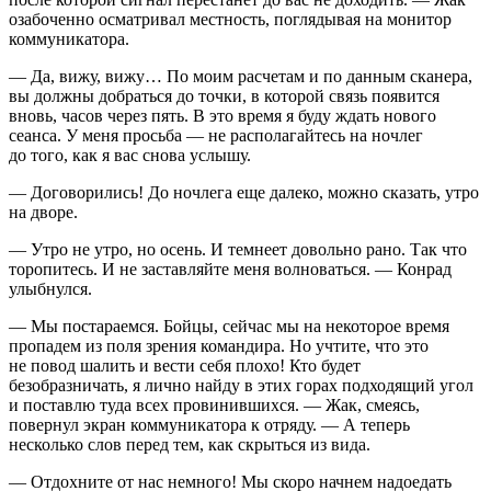
озабоченно осматривал местность, поглядывая на монитор
коммуникатора.
— Да, вижу, вижу… По моим расчетам и по данным сканера,
вы должны добраться до точки, в которой связь появится
вновь, часов через пять. В это время я буду ждать нового
сеанса. У меня просьба — не располагайтесь на ночлег
до того, как я вас снова услышу.
— Договорились! До ночлега еще далеко, можно сказать, утро
на дворе.
— Утро не утро, но осень. И темнеет довольно рано. Так что
торопитесь. И не заставляйте меня волноваться. — Конрад
улыбнулся.
— Мы постараемся. Бойцы, сейчас мы на некоторое время
пропадем из поля зрения командира. Но учтите, что это
не повод шалить и вести себя плохо! Кто будет
безобразничать, я лично найду в этих горах подходящий угол
и поставлю туда всех провинившихся. — Жак, смеясь,
повернул экран коммуникатора к отряду. — А теперь
несколько слов перед тем, как скрыться из вида.
— Отдохните от нас немного! Мы скоро начнем надоедать