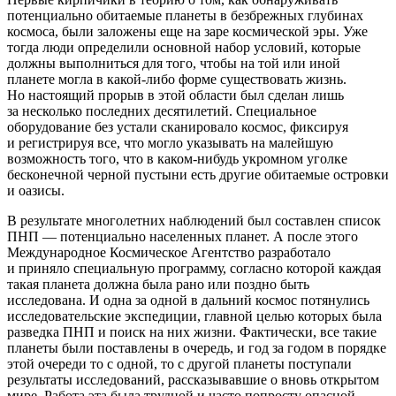
потенциально обитаемые планеты в безбрежных глубинах
космоса, были заложены еще на заре космической эры. Уже
тогда люди определили основной набор условий, которые
должны выполниться для того, чтобы на той или иной
планете могла в какой-либо форме существовать жизнь.
Но настоящий прорыв в этой области был сделан лишь
за несколько последних десятилетий. Специальное
оборудование без устали сканировало космос, фиксируя
и регистрируя все, что могло указывать на малейшую
возможность того, что в каком-нибудь укромном уголке
бесконечной черной пустыни есть другие обитаемые островки
и оазисы.
В результате многолетних наблюдений был составлен список
ПНП — потенциально населенных планет. А после этого
Международное Космическое Агентство разработало
и приняло специальную программу, согласно которой каждая
такая планета должна была рано или поздно быть
исследована. И одна за одной в дальний космос потянулись
исследовательские экспедиции, главной целью которых была
разведка ПНП и поиск на них жизни. Фактически, все такие
планеты были поставлены в очередь, и год за годом в порядке
этой очереди то с одной, то с другой планеты поступали
результаты исследований, рассказывавшие о вновь открытом
мире. Работа эта была трудной и часто попросту опасной.