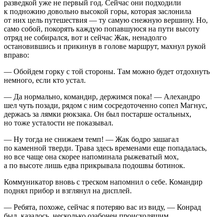
разведкой уже не первый год. Сейчас они подходили
к подножию довольно высокой горы, которая заслонила
от них цель путешествия — ту самую снежную вершину. Но,
само собой, покорять каждую попавшуюся на пути высоту
отряд не собирался, вот и сейчас Жак, ненадолго
остановившись и прикинув в голове маршрут, махнул рукой
вправо:
— Обойдем горку с той стороны. Там можно будет отдохнуть
немного, если кто устал.
— Да нормально, командир, держимся пока! — Алехандро
шел чуть позади, рядом с ним сосредоточенно сопел Магнус,
держась за лямки рюкзака. Он был постарше остальных,
но тоже усталости не показывал.
— Ну тогда не снижаем темп! — Жак бодро зашагал
по каменной тверди. Трава здесь временами еще попадалась,
но все чаще она скорее напоминала рыжеватый мох,
а по высоте лишь едва прикрывала подошвы ботинок.
Коммуникатор вновь с треском напомнил о себе. Командир
поднял прибор и взглянул на дисплей.
— Ребята, похоже, сейчас я потеряю вас из виду, — Конрад
был, казалось, несколько озабочен происходящим.