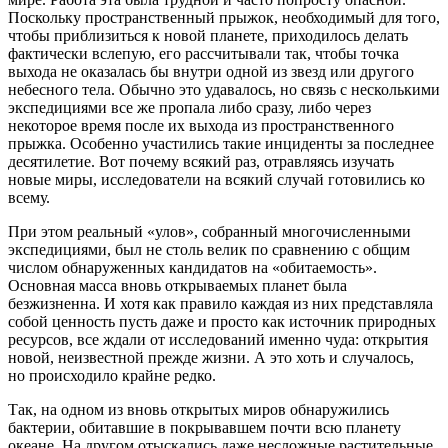
Поскольку пространственный прыжок, необходимый для того,
чтобы приблизиться к новой планете, приходилось делать
фактически вслепую, его рассчитывали так, чтобы точка
выхода не оказалась бы внутри одной из звезд или другого
небесного тела. Обычно это удавалось, но связь с несколькими
экспедициями все же пропала либо сразу, либо через
некоторое время после их выхода из пространственного
прыжка. Особенно участились такие инциденты за последнее
десятилетие. Вот почему всякий раз, отравляясь изучать
новые миры, исследователи на всякий случай готовились ко
всему.
При этом реальный «улов», собранный многочисленными
экспедициями, был не столь велик по сравнению с общим
числом обнаруженных кандидатов на «обитаемость».
Основная масса вновь открываемых планет была
безжизненна. И хотя как правило каждая из них представляла
собой ценность пусть даже и просто как источник природных
ресурсов, все ждали от исследований именно чуда: открытия
новой, неизвестной прежде жизни. А это хоть и случалось,
но происходило крайне редко.
Так, на одном из вновь открытых миров обнаружились
бактерии, обитавшие в покрывавшем почти всю планету
океане. На другом отыскались даже несложные растительные