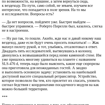
по возможности, на вершине, а затем вернуться сюда,
к вездеходу. По пути, само собой, не зеваем, изучаем все
интересное, что попадается в поле зрения. На то мы
и исследователи. Вопросы есть?
— Да нет вопросов, пойдемте уже. Быстрее выйдем —
быстрее управимся. — Роберто Пирелли был, казалось, слегка
не в настроении.
— Ну раз так, то пошли. Акибо, жди нас и давай никому наш
вездеход, даже если будут очень просить покататься! — Жак
махнул пилоту рукой, и тот, улыбаясь, отсалютовал в ответ.
Двадцать пять исследователей, вытянувшись в колонну,
двинулись к возвышавшейся перед ними каменной стене. Им
уже пришлось многому удивиться на планете с названием
SLS-476 d, теперь надо было выяснить, какие еще сюрпризы
она приготовила для неожиданных гостей. А заодно
и выполнить основную задачу: установить на наибольшей
доступной высоте специальный ретранслятор. Устройство,
которое позволило бы тем, кто прилетит их спасать, уловить
сигнал бедствия с координатами посадочного модуля на как
можно большей территории.
***
Первые кирпичики в теорию о том, как обнаруживать