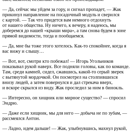
— Да, сейчас мы уйдем за гору, и сигнал пропадет, — Жак
прикинул направление на посадочный модуль и сверился
с картой. — Так что придется вам немного отдохнуть
от нашего общества. Ну ничего, к вечеру, я надеюсь, мы
доберемся до нашей «крыши мира», а там снова будем в зоне
прямой видимости, тогда и пообщаемся.
— Да, мне бы тоже этого хотелось. Как-то спокойнее, когда я
вас вижу и слышу…
— Вот, вот, смотри кто побежал! — Игорь Угольников
показывал рукой наверх. Все подняли головы, как по команде.
Там, среди камней, сидел, сжавшись, какой-то серый зверек
с вытянутой мордочкой. Он посмотрел на столпившихся
внизу людей, а затем повернулся и дал стрекача вверх,
и вскоре скрылся из виду. Жак проследил за ним в бинокль.
— Интересно, он хищник или мирное существо? — спросил
Эндрю.
— Даже если хищник, мы для него — добыча не по зубам, —
рассмеялся Антон.
— Ладно, идем дальше! — Жак, улыбнувшись, махнул рукой,