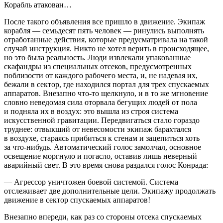
Корабль атакован…
После такого объявления все пришло в движение. Экипаж
корабля — семьдесят пять человек — ринулись выполнять
отработанные действия, которые предусматривала на такой
случай инструкция. Никто не хотел верить в происходящее,
но это была реальность. Люди извлекали упакованные
скафандры из специальных отсеков, предусмотренных
поблизости от каждого рабочего места, и, не надевая их,
бежали в сектор, где находился портал для трех спускаемых
аппаратов. Внезапно что-то щелкнуло, и в то же мгновение
словно неведомая сила оторвала бегущих людей от пола
и подняла их в воздух: это вышла из строя система
искусственной гравитации. Передвигаться стало гораздо
труднее: отвыкший от невесомости экипаж барахтался
в воздухе, стараясь прибиться к стенам и зацепиться хоть
за что-нибудь. Автоматический голос замолчал, основное
освещение моргнуло и погасло, оставив лишь неверный
аварийный свет. В это время снова раздался голос Конрада:
— Агрессор уничтожен боевой системой. Система
отслеживает две дополнительные цели. Экипажу продолжать
движение в сектор спускаемых аппаратов!
Внезапно впереди, как раз со стороны отсека спускаемых