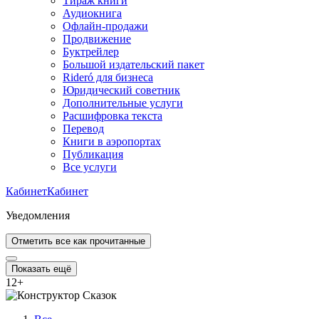
Тираж книги
Аудиокнига
Офлайн-продажи
Продвижение
Буктрейлер
Большой издательский пакет
Rideró для бизнеса
Юридический советник
Дополнительные услуги
Расшифровка текста
Перевод
Книги в аэропортах
Публикация
Все услуги
Кабинет
Кабинет
Уведомления
Отметить все как прочитанные
Показать ещё
12
+