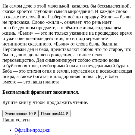
На самом деле в этой маленькой, казалось бы бессмысленной,
сказке кроется глубокий смысл мироздания. И каждое слово
в сказке не случайно. Разберём всё по порядку.
Жили — были
не присказка. Слово «
жили
», означает, что речь идёт
не о бездушном предмете, а о чём-то живом, содержащем
жизнь. «
Были
» — это не только указание на прошедшее время
и уже совершённые действия, но и подтверждение
истинности сказанного. «Были» от слова быль, былина.
Персонажи дед и баба, представляют собою что-то старое, что
было давно, до нашего рождения, а точнее некое
первовещество. Дед символизирует собою стихию воды
и буйство ветров, необозримый океан и неудержимый буран.
Баба — это стихия огня и земли, неугасимая и всезажигающая
искра, а также богатая и плодородная почва.
Дед и баба
вместе — это наша планета.
Бесплатный фрагмент закончился.
Купите книгу, чтобы продолжить чтение.
Электронная
10
₽
Печатная
444
₽
Наши услуги
Офлайн-продажи