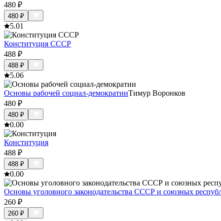
480
₽
480
₽
5.0
1
Конституция СССР
488
₽
488
₽
5.0
6
Основы рабочей социал-демократии
Тимур Воронков
480
₽
480
₽
0.0
0
Конституция
488
₽
488
₽
0.0
0
Основы уголовного законодательства СССР и союзных респуб
260
₽
260
₽