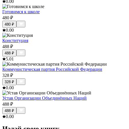
0.0
0
Готовимся к школе
480
₽
480
₽
0.0
0
Конституция
488
₽
488
₽
5.0
1
Коммунистическая партия Российской Федерации
328
₽
328
₽
0.0
0
Устав Организации Объединённых Наций
488
₽
488
₽
0.0
0
Издай свою книгу