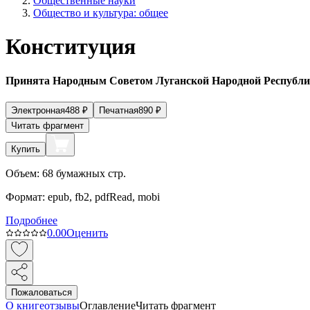
Общественные науки
Общество и культура: общее
Конституция
Принята Народным Советом Луганской Народной Республики
Электронная
488
₽
Печатная
890
₽
Читать фрагмент
Купить
Объем:
68
бумажных стр.
Формат:
epub, fb2, pdfRead, mobi
Подробнее
0.0
0
Оценить
Пожаловаться
О книге
отзывы
Оглавление
Читать фрагмент