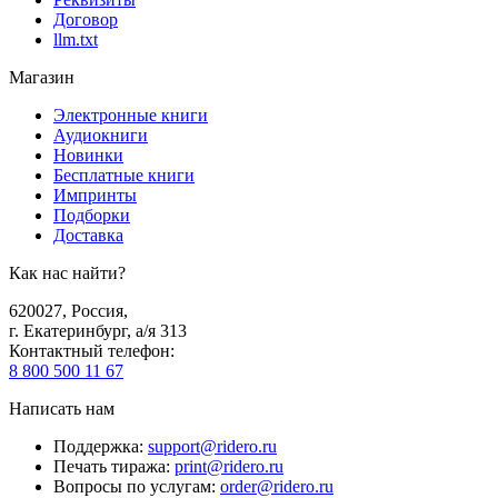
Договор
llm.txt
Магазин
Электронные книги
Аудиокниги
Новинки
Бесплатные книги
Импринты
Подборки
Доставка
Как нас найти?
620027
,
Россия
,
г. Екатеринбург, а/я 313
Контактный телефон
:
8 800 500 11 67
Написать нам
Поддержка
:
support@ridero.ru
Печать тиража
:
print@ridero.ru
Вопросы по услугам
:
order@ridero.ru