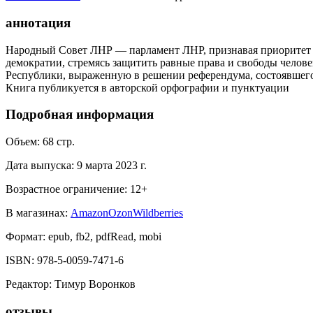
аннотация
Народный Совет ЛНР — парламент ЛНР, признавая приоритет 
демократии, стремясь защитить равные права и свободы челов
Республики, выраженную в решении референдума, состоявшего
Книга публикуется в авторской орфографии и пунктуации
Подробная информация
Объем:
68
стр.
Дата выпуска:
9 марта 2023 г.
Возрастное ограничение:
12
+
В магазинах:
Amazon
Ozon
Wildberries
Формат:
epub, fb2, pdfRead, mobi
ISBN:
978-5-0059-7471-6
Редактор
:
Тимур Воронков
отзывы