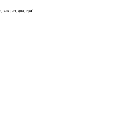
 как раз, два, три!