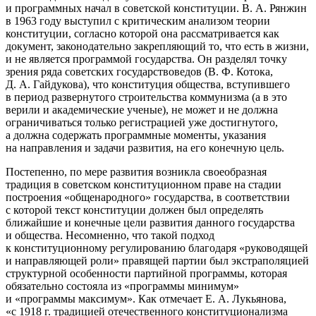
и программных начал в советской конституции
. В. А. Рянжин
в 1963 году выступил с критическим анализом теории
конституции, согласно которой она рассматривается как
документ, законодательно закрепляющий то, что есть в жизни,
и не является программой государства. Он разделял точку
зрения ряда советских государствоведов (В. Ф. Котока,
Д. А. Гайдукова), что конституция общества, вступившего
в период развернутого строительства коммунизма (а в это
верили и академические ученые), не может и не должна
ограничиваться только регистрацией уже достигнутого,
а должна содержать программные моменты, указания
на направления и задачи развития, на его конечную цель
.
Постепенно, по мере развития возникла своеобразная
традиция в советском конституционном праве на стадии
построения «общенародного» государства, в соответствии
с которой текст конституции должен был определять
ближайшие и конечные цели развития данного государства
и общества. Несомненно, что такой подход
к конституционному регулированию благодаря «руководящей
и направляющей роли» правящей партии был экстраполяцией
структурной особенности партийной программы, которая
обязательно состояла из «программы минимум»
и «программы максимум». Как отмечает Е. А. Лукьянова,
«с 1918 г. традицией отечественного конституционализма