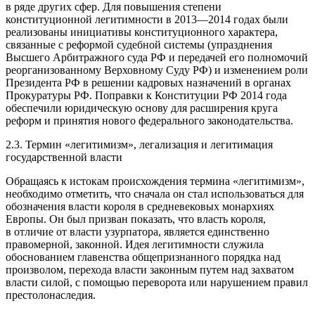
в ряде других сфер. Для повышения степени
конституционной легитимности в 2013—2014 годах были
реализованы инициативы конституционного характера,
связанные с реформой судебной системы (упразднения
Высшего Арбитражного суда РФ и передачей его полномочий
реорганизованному Верховному Суду РФ) и изменением роли
Президента РФ в решении кадровых назначений в органах
Прокуратуры РФ. Поправки к Конституции РФ 2014 года
обеспечили юридическую основу для расширения круга
реформ и принятия нового федерального законодательства.
2.3. Термин «легитимизм», легализация и легитимация
государственной власти
Обращаясь к истокам происхождения термина «легитимизм»,
необходимо отметить, что сначала он стал использоваться для
обозначения власти короля в средневековых монархиях
Европы. Он был призван показать, что власть короля,
в отличие от власти узурпатора, является единственно
правомерной, законной. Идея легитимности служила
обоснованием главенства общепризнанного порядка над
произволом, перехода власти законным путем над захватом
власти силой, с помощью переворота или нарушением правил
престолонаследия.