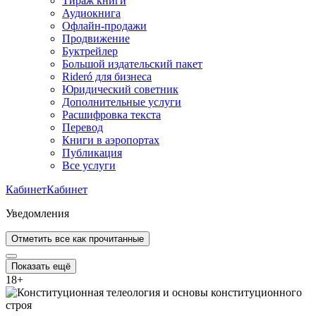
Тираж книги
Аудиокнига
Офлайн-продажи
Продвижение
Буктрейлер
Большой издательский пакет
Rideró для бизнеса
Юридический советник
Дополнительные услуги
Расшифровка текста
Перевод
Книги в аэропортах
Публикация
Все услуги
Кабинет
Кабинет
Уведомления
Отметить все как прочитанные
Показать ещё
18
+