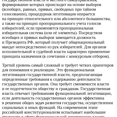
формирование которых происходит на основе выборов
(всеобщих, равных, прямых, свободных при тайном
голосовании), процедурная легитимация опирается
на принцип относительного или абсолютного большинства,
а также на принцип пропорционального учета голосов
избирателей, если применяется пропорциональная
избирательная система (или её элементы). Посредством
всеобщих и прямых выборов замещается должность
и Президента РФ, который получает общенациональный
мандат непосредственно из рук избирателей. Для органов
исполнительной и судебной власти характерно применение
принципа назначения (в сочетании с конкурсным отбором).
Третий уровень самый сложный и требует четких ориентиров
для понимания и реализации. Это
функциональная
легитимация государственной власти, предполагающая
определенные требования к содержанию деятельности
государственных органов. Она требует сменяемости власти
и ее подотчетности обществу и гражданам. Государственная
власть отвечает требованиям функциональной легитимации,
если деятельность государственных органов эффективна
в решении общих задач развития государства, осуществлении
социальных и иных функций. На современном этапе
российский конституционализм испытывает наибольшие
трудности в сфере функциональной легитимации власти