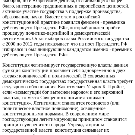
выборов, но и «харизмой» деятеля, отстаивающего общее
благо, интеграцию традиционных и европейских ценностей,
активное участие государства в поддержке производства,
образования, науки. Вместе с тем в российской
конституционной практике появился феномен «преемника
действующего Президента РФ», который должен пройти
процедуру политико-партийной и демократической
легитимации. Опыт выборов главы Российского государства
с 2000 по 2012 годы показывает, что на пост Президента РФ
избирался и был лидирующим кандидатом именно «преемник
действующего Президента РФ».
Конституция легитимирует государственную власть; данная
функция конституции проявляет себя одновременно в двух
сферах: юридической и политической. В современных
демократических государствах государственная власть требует
секулярного обоснования. Как отмечает Ульрих К. Пройсс,
если «всемогущий бог вытеснен народом и его верховной
властью, то место Священного писания занимает
конституция»
. Легитимным становится господство (или
политическое властное полномочие), освященное
конституционными нормами. В современном мире
господствующим легитимирующим принципом становится
принцип суверенитета народа. Учреждая органы
государственной власти, конституция связывает их