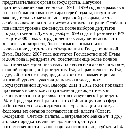
представительных органах государства. Пагубное
противостояние властей эпохи 1993—1999 годов отражалось
и на несбалансированном характере бюджета, отсутствии
законодательных механизмов аграрной реформы, и что
особенно важно на политическом климате в стране. Особенно
повысился уровень консенсуса после выборов депутатов
Государственной Думы в декабре 1999 года и Президента РФ
в марте 2000 года. Сотрудничество между ветвями власти
значительно возросло, более согласованным стало
голосование депутатских объединений в Государственной
Думе. Выборы 2007 года депутатов Государственной Думы
и 2008 года Президента РФ обеспечили еще более полное
политическое единство между парламентским большинством,
с одной стороны, и Президентом РФ, и Правительством РФ,
с другой, хотя не предупредили кризис парламентаризма
и низкий уровень участия депутатов в заседаниях
Государственной Думы. Выборы 2011 и 2012 годов показали
проблемные зоны конституционной демократической
легитимности и потребовали от действующего Президента
РФ и Председателя Правительства РФ инициатив в сфере
избирательного законодательства, организации и статуса
федеральных органов государственной власти (Совета
Федерации, Счетной палаты, Центрального Банка РФ и др.),
а также порядка замещения должности, статуса
и ответственности высшего должностного лица субъекта РФ,