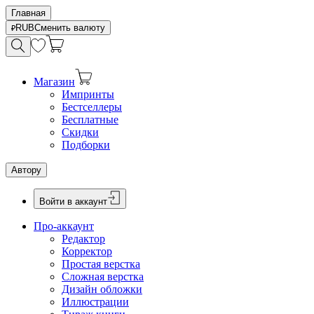
Главная
RUB
Сменить валюту
Магазин
Импринты
Бестселлеры
Бесплатные
Скидки
Подборки
Автору
Войти в аккаунт
Про-аккаунт
Редактор
Корректор
Простая верстка
Сложная верстка
Дизайн обложки
Иллюстрации