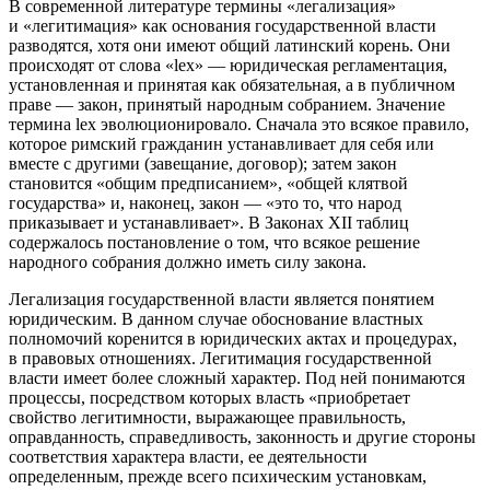
В современной литературе термины «легализация»
и «легитимация» как основания государственной власти
разводятся, хотя они имеют общий латинский корень. Они
происходят от слова
«lex»
— юридическая регламентация,
установленная и принятая как обязательная, а в публичном
праве — закон, принятый народным собранием. Значение
термина lex эволюционировало. Сначала это всякое правило,
которое римский гражданин устанавливает для себя или
вместе с другими (завещание, договор); затем закон
становится «общим предписанием», «общей клятвой
государства» и, наконец, закон — «это то, что народ
приказывает и устанавливает». В Законах XII таблиц
содержалось постановление о том, что всякое решение
народного собрания должно иметь силу закона
.
Легализация государственной власти является понятием
юридическим. В данном случае обоснование властных
полномочий коренится в юридических актах и процедурах,
в правовых отношениях
. Легитимация государственной
власти имеет более сложный характер. Под ней понимаются
процессы, посредством которых власть «приобретает
свойство легитимности, выражающее правильность,
оправданность, справедливость, законность и другие стороны
соответствия характера власти, ее деятельности
определенным, прежде всего психическим установкам,