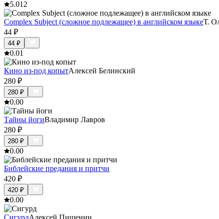
5.0
12
Complex Subject (сложное подлежащее) в английском языке
Т. О
44
₽
44
₽
0.0
1
Кино из-под копыт
Алексей Белинский
280
₽
280
₽
0.0
0
Тайны йоги
Владимир Лавров
280
₽
280
₽
0.0
0
Библейские предания и притчи
420
₽
420
₽
0.0
0
Сигурд
Алексей Пишенин