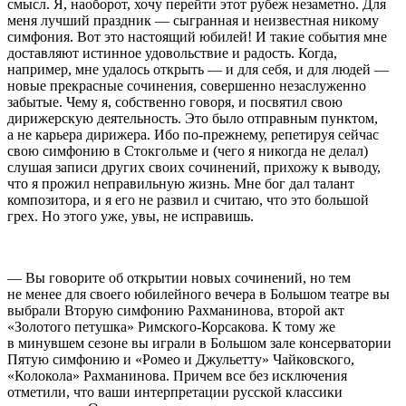
смысл. Я, наоборот, хочу перейти этот рубеж незаметно. Для
меня лучший праздник — сыгранная и неизвестная никому
симфония. Вот это настоящий юбилей! И такие события мне
доставляют истинное удовольствие и радость. Когда,
например, мне удалось открыть — и для себя, и для людей —
новые прекрасные сочинения, совершенно незаслуженно
забытые. Чему я, собственно говоря, и посвятил свою
дирижерскую деятельность. Это было отправным пунктом,
а не карьера дирижера. Ибо по-прежнему, репетируя сейчас
свою симфонию в Стокгольме и (чего я никогда не делал)
слушая записи других своих сочинений, прихожу к выводу,
что я прожил неправильную жизнь. Мне бог дал талант
композитора, и я его не развил и считаю, что это большой
грех. Но этого уже, увы, не исправишь.
— Вы говорите об открытии новых сочинений, но тем
не менее для своего юбилейного вечера в Большом театре вы
выбрали Вторую симфонию Рахманинова, второй акт
«Золотого петушка» Римского-Корсакова. К тому же
в минувшем сезоне вы играли в Большом зале консерватории
Пятую симфонию и «Ромео и Джульетту» Чайковского,
«Колокола» Рахманинова. Причем все без исключения
отметили, что ваши интерпретации русской классики