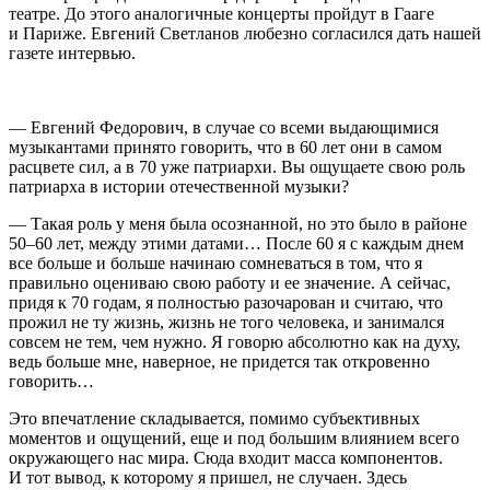
театре. До этого аналогичные концерты пройдут в Гааге
и Париже. Евгений Светланов любезно согласился дать нашей
газете интервью.
— Евгений Федорович, в случае со всеми выдающимися
музыкантами принято говорить, что в 60 лет они в самом
расцвете сил, а в 70 уже патриархи. Вы ощущаете свою роль
патриарха в истории отечественной музыки?
— Такая роль у меня была осознанной, но это было в районе
50–60 лет, между этими датами… После 60 я с каждым днем
все больше и больше начинаю сомневаться в том, что я
правильно оцениваю свою работу и ее значение. А сейчас,
придя к 70 годам, я полностью разочарован и считаю, что
прожил не ту жизнь, жизнь не того человека, и занимался
совсем не тем, чем нужно. Я говорю абсолютно как на духу,
ведь больше мне, наверное, не придется так откровенно
говорить…
Это впечатление складывается, помимо субъективных
моментов и ощущений, еще и под большим влиянием всего
окружающего нас мира. Сюда входит масса компонентов.
И тот вывод, к которому я пришел, не случаен. Здесь