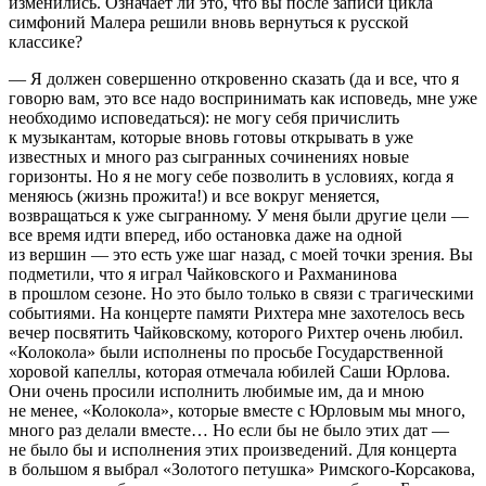
изменились. Означает ли это, что вы после записи цикла
симфоний Малера решили вновь вернуться к русской
классике?
— Я должен совершенно откровенно сказать (да и все, что я
говорю вам, это все надо воспринимать как исповедь, мне уже
необходимо исповедаться): не могу себя причислить
к музыкантам, которые вновь готовы открывать в уже
известных и много раз сыгранных сочинениях новые
горизонты. Но я не могу себе позволить в условиях, когда я
меняюсь (жизнь прожита!) и все вокруг меняется,
возвращаться к уже сыгранному. У меня были другие цели —
все время идти вперед, ибо остановка даже на одной
из вершин — это есть уже шаг назад, с моей точки зрения. Вы
подметили, что я играл Чайковского и Рахманинова
в прошлом сезоне. Но это было только в связи с трагическими
событиями. На концерте памяти Рихтера мне захотелось весь
вечер посвятить Чайковскому, которого Рихтер очень любил.
«Колокола» были исполнены по просьбе Государственной
хоровой капеллы, которая отмечала юбилей Саши Юрлова.
Они очень просили исполнить любимые им, да и мною
не менее, «Колокола», которые вместе с Юрловым мы много,
много раз делали вместе… Но если бы не было этих дат —
не было бы и исполнения этих произведений. Для концерта
в большом я выбрал «Золотого петушка» Римского-Корсакова,