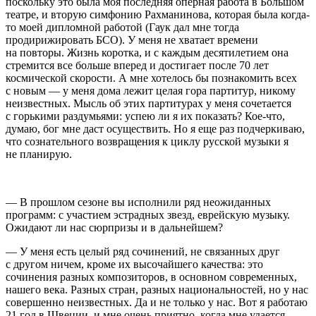
поскольку это была моя последняя оперная работа в Большом
театре, и вторую симфонию Рахманинова, которая была когда-
то моей дипломной работой (Гаук дал мне тогда
продирижировать БСО). У меня не хватает времени
на повторы. Жизнь коротка, и с каждым десятилетием она
стремится все больше вперед и достигает после 70 лет
космической скорости. А мне хотелось бы познакомить всех
с новым — у меня дома лежит целая гора партитур, никому
неизвестных. Мысль об этих партитурах у меня сочетается
с горькими раздумьями: успею ли я их показать? Кое-что,
думаю, бог мне даст осуществить. Но я еще раз подчеркиваю,
что сознательного возвращения к циклу русской музыки я
не планирую.
— В прошлом сезоне вы исполнили ряд неожиданных
программ: с участием эстрадных звезд, еврейскую музыку.
Ожидают ли нас сюрпризы и в дальнейшем?
— У меня есть целый ряд сочинений, не связанных друг
с другом ничем, кроме их высочайшего качества: это
сочинения разных композиторов, в основном современных,
нашего века. Разных стран, разных национальностей, но у нас
совершенно неизвестных. Да и не только у нас. Вот я работаю
21 год в Швеции, и мне очень приятно, когда мне удается