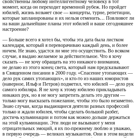
свойственны любому интеллигентному человеку в тот
момент, когда он переходит временной рубеж. Но пройдет
юбилей, жизнь возьмет свое — концерты, турне, репетиции,
которые запланированы и их нельзя отменить… Повлияют ли
на ваши дальнейшие планы этот юбилей и ваше сегодняшнее
настроение?
— Больше всего я хотел бы, чтобы эта дата была листком
календаря, который я переворачиваю каждый день, и более
ничем. Не знаю, удастся ли мне это осуществить. Во всяком
случае, я выдаю желаемое за действительное. Что я хочу
сказать — не хочу обращать на это никакого внимания,
не делаю из этого конец света, который нам предсказывают
в Священном писании в 2000 году. «Спасение утопающих —
дело рук самих утопающих», и кто-то из наших юмористов
(наверное, Ильф и Петров) подметил, что юбилей — дело рук
самого юбиляра. Я не хочу к этому юбилею прикладывать
никаких рук, но я не могу запретить делать это другим —
только могу высказать пожелание, чтобы это было незаметно.
Знаю случаи, когда выдающиеся деятели разных профессий
только и ждали юбилея, чтобы сделать большой разбег,
достичь кульминации и потом как можно дольше держаться
на этой кульминации. Эти люди не вызывают у меня
отрицательных эмоций, я их по-прежнему люблю и уважаю,
в первую очередь — великих музыкантов. Они в этом видели