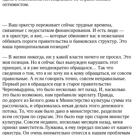
оптимистом.
— Ваш оркестр переживает сейчас трудные времена,
связанные с недостатком финансирования. И есть люди —
и в оркестре, и вне, — которые обвиняют вас в нежелании
оббивать пороги правительства и банковских структур. Это
ваша принципиальная позиция?
— В жизни никогда, ни у какой власти ничего не просил. Это
моя позиция. Но я сейчас был вынужден нарушить этот
принцип, и я уже неоднократно обращался… Так что
сведения о том, что я не хочу ни к кому обращаться, не совсем
правильные. А если говорить точно, совсем неправильные.
Первый раз я обращался еще в старое правительство
Черномырдина, это было несколько лет назад. И, насколько
это было возможно, нам прибавили зарплату. Правда,
по дороге из Белого дома в Министерство культуры сумма эта
рассочилась, и образовалась некая дельта этого денежного
потока. То, что нам было дано в министерстве, разделили
всем сестрам по серьгам. Это было еще при старом министре
культуры. Совсем недавно, несколько месяцев назад, меня
принял заместитель Лужкова, я ему передал письмо от нашего
оркестра. Он очень внимательно отнесся к нашим проблемам