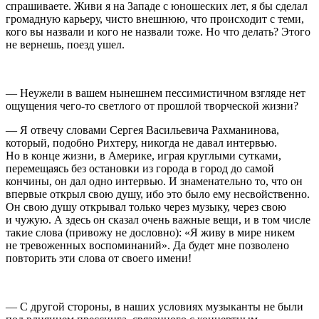
спрашиваете. Живи я на Западе с юношеских лет, я бы сделал
громадную карьеру, чисто внешнюю, что происходит с теми,
кого вы назвали и кого не назвали тоже. Но что делать? Этого
не вернешь, поезд ушел.
— Неужели в вашем нынешнем пессимистичном взгляде нет
ощущения чего-то светлого от прошлой творческой жизни?
— Я отвечу словами Сергея Васильевича Рахманинова,
который, подобно Рихтеру, никогда не давал интервью.
Но в конце жизни, в Америке, играя круглыми сутками,
перемещаясь без остановки из города в город до самой
кончины, он дал одно интервью. И знаменательно то, что он
впервые открыл свою душу, ибо это было ему несвойственно.
Он свою душу открывал только через музыку, через свою
и чужую. А здесь он сказал очень важные вещи, и в том числе
такие слова (привожу не дословно): «Я живу в мире никем
не тревоженных воспоминаний». Да будет мне позволено
повторить эти слова от своего имени!
— С другой стороны, в наших условиях музыканты не были