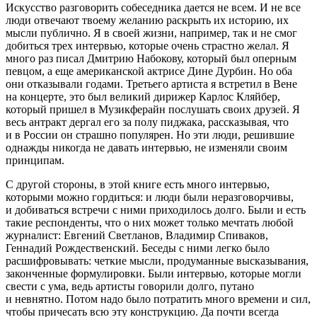
Искусство разговорить собеседника дается не всем. И не все
люди отвечают твоему желанию раскрыть их историю, их
мысли публично. Я в своей жизни, например, так и не смог
добиться трех интервью, которые очень страстно желал. Я
много раз писал Дмитрию Набокову, который был оперным
певцом, а еще американской актрисе Дине Дурбин. Но оба
они отказывали годами. Третьего артиста я встретил в Вене
на концерте, это был великий дирижер Карлос Кляйбер,
который пришел в Музикферайн послушать своих друзей. Я
весь антракт дергал его за полу пиджака, рассказывая, что
и в России он страшно популярен. Но эти люди, решившие
однажды никогда не давать интервью, не изменяли своим
принципам.
С другой стороны, в этой книге есть много интервью,
которыми можно гордиться: и люди были неразговорчивы,
и добиваться встречи с ними приходилось долго. Были и есть
такие респонденты, что о них может только мечтать любой
журналист: Евгений Светланов, Владимир Спиваков,
Геннадий Рождественский. Беседы с ними легко было
расшифровывать: четкие мысли, продуманные высказывания,
законченные формулировки. Были интервью, которые могли
свести с ума, ведь артисты говорили долго, путано
и невнятно. Потом надо было потратить много времени и сил,
чтобы причесать всю эту конструкцию. Да почти всегда