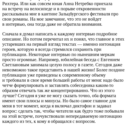
Рихтера. Или как совсем юная Анна Нетребко приехала
на встречу на велосипеде и в порыве откровенности
рассказывала мне в кантине Зальцбургского фестиваля про
свои романы. На мое замечание, что это не войдет
в интервью, она тогда даже не обратила внимания.
Сначала я думал написать к каждому интервью подробное
описание. Но потом перечитал их и понял, что главное в этих
устаревших на первый взгляд текстах — именно интонация
героев, которую я всегда стремился сохранить при
публикации. Некоторые интервью по нынешним меркам
просто огромные. Например, юбилейная беседа с Евгением
Светлановым занимала целую полосу в газете. Сегодня даже
невозможно такое представить в нашей жизни! Более поздние
публикации уже приведены к современному объему
и требовали в свое время большей работы от меня: надо было
четче формулировать и заставлять собеседника каким-то
образом отвечать так же концентрированно. Что из этого
лучше? Сегодня я уже не могу сказать точно, оба формата
имеют свои плюсы и минусы. Но было самое главное для
меня в тот момент, когда я включал диктофон и задавал
вопрос: сделать так, чтобы читатели как будто тоже побывали
на этой встрече, почувствовали непередаваемую интонацию
каждого из тех, к кому я обращался с вопросом.