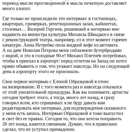
перевод мысли проговоренной в мысль печатную доставляет
много хлопот.
Где только не происходили эти интервью: в гостиницах,
квартирах, гримерках, репетиционных залах, кабинетах,
столовых… Валерий Гергиев, решивший в интервью мне
надавить на министра культуры Михаила Швыдкого в связи
с реконструкцией театра, например, ел в этот момент горячее
хачапури. Анна Нетребко пила жидкий кофе из автомата.
А на даче Николая Петрова меня соблазняли бутербродами
с икрой, и это в голодные 90-е! Михаил Плетнёв потребовал,
чтобы я приехал в аэропорт: перед отлетом на Запад он хотел
прямо объявить о том, что уезжает навсегда. Но на следующий
день в аэропорту этого не произошло.
Свое первое интервью с Еленой Образцовой я отнес
на визирование. И с того момента раз и навсегда отказался
от этой унизительной процедуры. Как вы понимаете, артисты
сегодня требуют этого, а тогда, много лет назад, я сразу
говорил всем, кто спрашивал: я не буду давать вам
редактировать мое интервью, для подтверждения сказанного
у меня есть запись. Интервью Образцовой я тоже выпустил
в свет без ее правки. Сегодня то, что она хотела поправить
26 лет назад, кажется смешным. Думаю, что я правильно
сделал, что не уступил примадонне.