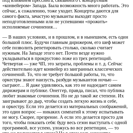
под влиянием прессинга, связанного с концертным
«конвейером» Запада. Была возможность много работать. Это
сейчас, к сожалению, тоже уходит. Концерты даются для
самого факта, зачастую музыканты выходят просто
неподготовленными или не успевшими «прожить»
исполняемые сочинения…
— В наших условиях, и в прошлом, и в нынешнем, есть один
большой плюс. Будучи главным дирижером, его шеф может
себе позволить репетировать столько, сколько считает
нужным. На Западе этого нет. Почти везде нужно
укладываться в прокрустово ложе из трех репетиций.
Четвертая — уже ЧП, это затраты, проблемы и т. д. Сейчас
действительно идет конвейер из заигранных классических
сочинений. То, что не требует большой работы, то, что
оркестры знают наизусть, разбуди музыкантов ночью —
сыграют… Я даже удивляюсь, как это не надоедает самим
дирижерам и публике. Онеггер, правда, писал, что публика
любит знакомые сочинения. Но не до такой же степени. Их
заигрывают до дыр, чтобы создать легкую жизнь и себе,
и оркестру. Если это делается из материальных соображений,
это один вопрос — никаких симпатий к этому испытывать
не могу. Скорее, презрение. А если это делается просто для
того, чтобы показать себя: буду весь сезон выступать с одной
программой, все успею, уложусь во все репетиции, — то