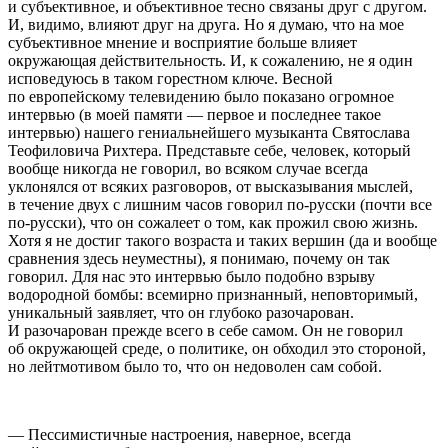
и субъективное, и объективное тесно связаны друг с другом.
И, видимо, влияют друг на друга. Но я думаю, что на мое
субъективное мнение и восприятие больше влияет
окружающая действительность. И, к сожалению, не я один
исповедуюсь в таком горестном ключе. Весной
по европейскому телевидению было показано огромное
интервью (в моей памяти — первое и последнее такое
интервью) нашего гениальнейшего музыканта Святослава
Теофиловича Рихтера. Представьте себе, человек, который
вообще никогда не говорил, во всяком случае всегда
уклонялся от всяких разговоров, от высказывания мыслей,
в течение двух с лишним часов говорил по-русски (почти все
по-русски), что он сожалеет о том, как прожил свою жизнь.
Хотя я не достиг такого возраста и таких вершин (да и вообще
сравнения здесь неуместны), я понимаю, почему он так
говорил. Для нас это интервью было подобно взрыву
водородной бомбы: всемирно признанный, неповторимый,
уникальный заявляет, что он глубоко разочарован.
И разочарован прежде всего в себе самом. Он не говорил
об окружающей среде, о политике, он обходил это стороной,
но лейтмотивом было то, что он недоволен сам собой.
— Пессимистичные настроения, наверное, всегда