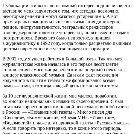
Публикации эти вызвали огромный интерес подписчиков, что
заставило меня задуматься о том, что сегодня, возможно,
некоторые рецензии могут казаться устаревшими. А вот
прямая речь и эмоциональные высказывания дирижеров,
певцов, инструменталистов, театральных режиссеров
и менеджеров не только не устаревают, но все вместе создают
портрет эпохи. Время это было непростое, я пришел
в журналистику в 1992 году, когда только расцветало пышным
цветом современное искусство подачи информации.
В 2002 году я ушел работать в Большой театр. Так что моя
журналистская жизнь началась в это первое десятилетие
становления самого жанра рецензии на оперный спектакль,
концерт классической музыки. Да и сам факт появления
колумнистов по этим темам тоже формировался всеми
нами — теми, кто тогда каждый день писал на эти темы.
За 10 лет журналистской жизни мне удалось поработать
во многих национальных изданиях своего времени. Я был
штатным корреспондентом первой негосударственной газеты
в России — «Независимой газеты». Много писал для
«Сегодня», «Коммерсанта», «Время-МН», «Известий»,
«Ведомостей» и даже для парижской газеты «Русская мысль».
А если говорить про интервью, то в конце этого периода,
будучи корреспондентом «Ежедневной газеты», я особенно