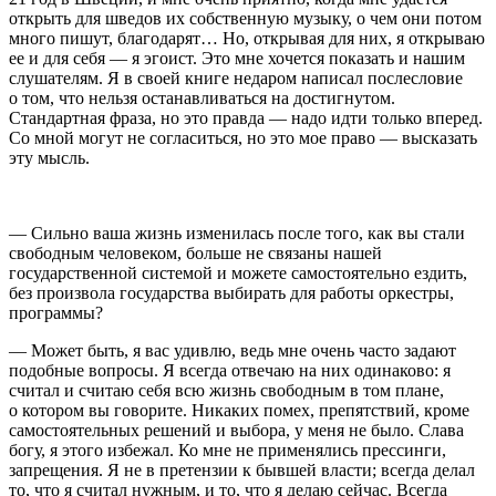
открыть для шведов их собственную музыку, о чем они потом
много пишут, благодарят… Но, открывая для них, я открываю
ее и для себя — я эгоист. Это мне хочется показать и нашим
слушателям. Я в своей книге недаром написал послесловие
о том, что нельзя останавливаться на достигнутом.
Стандартная фраза, но это правда — надо идти только вперед.
Со мной могут не согласиться, но это мое право — высказать
эту мысль.
— Сильно ваша жизнь изменилась после того, как вы стали
свободным человеком, больше не связаны нашей
государственной системой и можете самостоятельно ездить,
без произвола государства выбирать для работы оркестры,
программы?
— Может быть, я вас удивлю, ведь мне очень часто задают
подобные вопросы. Я всегда отвечаю на них одинаково: я
считал и считаю себя всю жизнь свободным в том плане,
о котором вы говорите. Никаких помех, препятствий, кроме
самостоятельных решений и выбора, у меня не было. Слава
богу, я этого избежал. Ко мне не применялись прессинги,
запрещения. Я не в претензии к бывшей власти; всегда делал
то, что я считал нужным, и то, что я делаю сейчас. Всегда