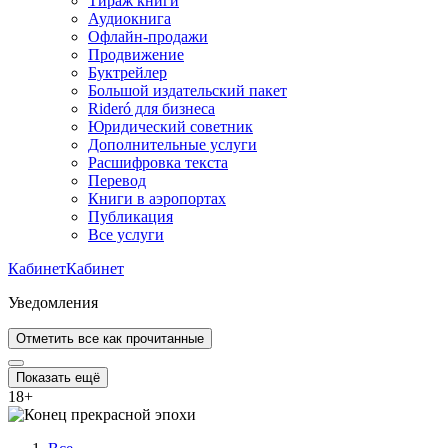
Тираж книги
Аудиокнига
Офлайн-продажи
Продвижение
Буктрейлер
Большой издательский пакет
Rideró для бизнеса
Юридический советник
Дополнительные услуги
Расшифровка текста
Перевод
Книги в аэропортах
Публикация
Все услуги
Кабинет
Кабинет
Уведомления
Отметить все как прочитанные
Показать ещё
18
+