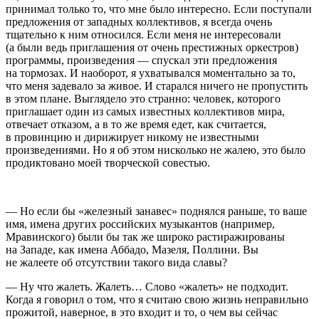
принимал только то, что мне было интересно. Если поступали
предложения от западных коллективов, я всегда очень
тщательно к ним относился. Если меня не интересовали
(а были ведь приглашения от очень престижных оркестров)
программы, произведения — спускал эти предложения
на тормозах. И наоборот, я ухватывался моментально за то,
что меня задевало за живое. И старался ничего не пропустить
в этом плане. Выглядело это странно: человек, которого
приглашает один из самых известных коллективов мира,
отвечает отказом, а в то же время едет, как считается,
в провинцию и дирижирует никому не известными
произведениями. Но я об этом нисколько не жалею, это было
продиктовано моей творческой совестью.
— Но если бы «железный занавес» поднялся раньше, то ваше
имя, имена других российских музыкантов (например,
Мравинского) были бы так же широко растиражированы
на Западе, как имена Аббадо, Мазеля, Поллини. Вы
не жалеете об отсутствии такого вида славы?
— Ну что жалеть. Жалеть… Слово «жалеть» не подходит.
Когда я говорил о том, что я считаю свою жизнь неправильно
прожитой, наверное, в это входит и то, о чем вы сейчас