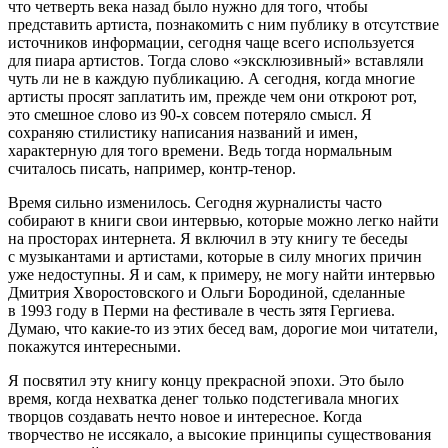
что четверть века назад было нужно для того, чтобы
представить артиста, познакомить с ним публику в отсутствие
источников информации, сегодня чаще всего используется
для пиара артистов. Тогда слово «эксклюзивный» вставляли
чуть ли не в каждую публикацию. А сегодня, когда многие
артисты просят заплатить им, прежде чем они откроют рот,
это смешное слово из 90-х совсем потеряло смысл. Я
сохраняю стилистику написания названий и имен,
характерную для того времени. Ведь тогда нормальным
считалось писать, например, контр-тенор.
Время сильно изменилось. Сегодня журналисты часто
собирают в книги свои интервью, которые можно легко найти
на просторах интернета. Я включил в эту книгу те беседы
с музыкантами и артистами, которые в силу многих причин
уже недоступны. Я и сам, к примеру, не могу найти интервью
Дмитрия Хворостовского и Ольги Бородиной, сделанные
в 1993 году в Перми на фестивале в честь зятя Гергиева.
Думаю, что какие-то из этих бесед вам, дорогие мои читатели,
покажутся интересными.
Я посвятил эту книгу концу прекрасной эпохи. Это было
время, когда нехватка денег только подстегивала многих
творцов создавать нечто новое и интересное. Когда
творчество не иссякало, а высокие принципы существования