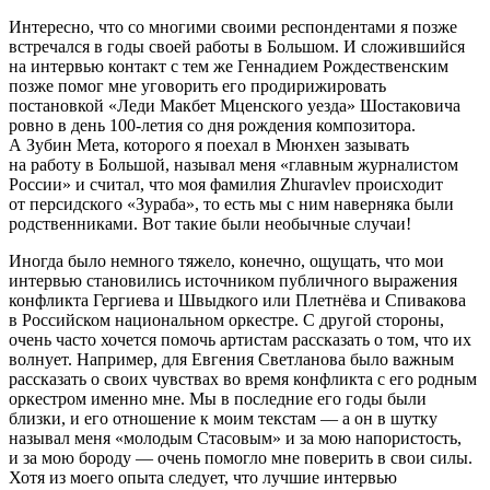
Интересно, что со многими своими респондентами я позже
встречался в годы своей работы в Большом. И сложившийся
на интервью контакт с тем же Геннадием Рождественским
позже помог мне уговорить его продирижировать
постановкой «Леди Макбет Мценского уезда» Шостаковича
ровно в день 100-летия со дня рождения композитора.
А Зубин Мета, которого я поехал в Мюнхен зазывать
на работу в Большой, называл меня «главным журналистом
России» и считал, что моя фамилия Zhuravlev происходит
от персидского «Зураба», то есть мы с ним наверняка были
родственниками. Вот такие были необычные случаи!
Иногда было немного тяжело, конечно, ощущать, что мои
интервью становились источником публичного выражения
конфликта Гергиева и Швыдкого или Плетнёва и Спивакова
в Российском национальном оркестре. С другой стороны,
очень часто хочется помочь артистам рассказать о том, что их
волнует. Например, для Евгения Светланова было важным
рассказать о своих чувствах во время конфликта с его родным
оркестром именно мне. Мы в последние его годы были
близки, и его отношение к моим текстам — а он в шутку
называл меня «молодым Стасовым» и за мою напористость,
и за мою бороду — очень помогло мне поверить в свои силы.
Хотя из моего опыта следует, что лучшие интервью