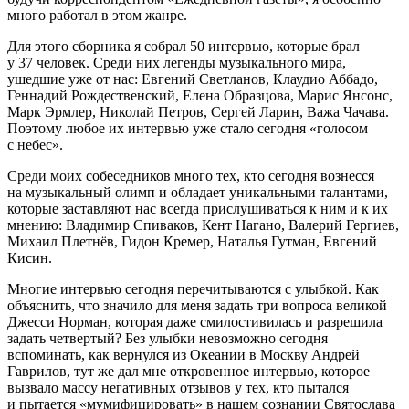
много работал в этом жанре.
Для этого сборника я собрал 50 интервью, которые брал
у 37 человек. Среди них легенды музыкального мира,
ушедшие уже от нас: Евгений Светланов, Клаудио Аббадо,
Геннадий Рождественский, Елена Образцова, Марис Янсонс,
Марк Эрмлер, Николай Петров, Сергей Ларин, Важа Чачава.
Поэтому любое их интервью уже стало сегодня «голосом
с небес».
Среди моих собеседников много тех, кто сегодня вознесся
на музыкальный олимп и обладает уникальными талантами,
которые заставляют нас всегда прислушиваться к ним и к их
мнению: Владимир Спиваков, Кент Нагано, Валерий Гергиев,
Михаил Плетнёв, Гидон Кремер, Наталья Гутман, Евгений
Кисин.
Многие интервью сегодня перечитываются с улыбкой. Как
объяснить, что значило для меня задать три вопроса великой
Джесси Норман, которая даже смилостивилась и разрешила
задать четвертый? Без улыбки невозможно сегодня
вспоминать, как вернулся из Океании в Москву Андрей
Гаврилов, тут же дал мне откровенное интервью, которое
вызвало массу негативных отзывов у тех, кто пытался
и пытается «мумифицировать» в нашем сознании Святослава