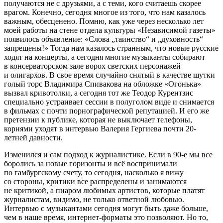
получаются не с друзьями, а с теми, кого считаешь скорее
врагом. Конечно, сегодня многое из того, что нам казалось
важным, обесценено. Помню, как уже через несколько лет
моей работы на стене отдела культуры «Независимой газеты»
появилось объявление: «Слова „таинство“ и „духовность“
запрещены!» Тогда нам казалось странным, что новые русские
ходят на концерты, а сегодня многие музыканты собирают
в консерваторском зале ворох светских персонажей
и олигархов. В свое время случайно снятый в качестве шутки
голый торс Владимира Спивакова на обложке «Огонька»
вызвал кривотолки, а сегодня тот же Теодор Курентзис
специально устраивает сессии в полуголом виде и снимается
в фильмах с почти порнографической репутацией. И его же
претензии к публике, которая не выключает телефоны,
корнями уходят в интервью Валерия Гергиева почти 20-
летней давности.
Изменился и сам подход к журналистике. Если в 90-е мы все
боролись за новые горизонты и всё воспринимали
по гамбургскому счету, то сегодня, насколько я вижу
со стороны, критики все распределены и занимаются
не критикой, а пиаром любимых артистов, которые платят
журналистам, видимо, не только ответной любовью.
Интервью с музыкантами сегодня могут быть даже больше,
чем в наше время, интернет-форматы это позволяют. Но то,