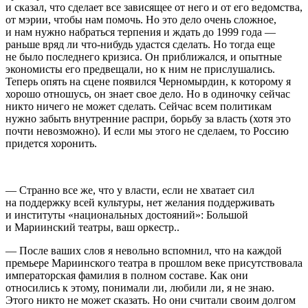
и сказал, что сделает все зависящее от него и от его ведомства,
от мэрии, чтобы нам помочь. Но это дело очень сложное,
и нам нужно набраться терпения и ждать до 1999 года —
раньше вряд ли что-нибудь удастся сделать. Но тогда еще
не было последнего кризиса. Он приближался, и опытные
экономисты его предвещали, но к ним не прислушались.
Теперь опять на сцене появился Черномырдин, к которому я
хорошо отношусь, он знает свое дело. Но в одиночку сейчас
никто ничего не может сделать. Сейчас всем политикам
нужно забыть внутренние распри, борьбу за власть (хотя это
почти невозможно). И если мы этого не сделаем, то Россию
придется хоронить.
— Странно все же, что у власти, если не хватает сил
на поддержку всей культуры, нет желания поддерживать
и институты «национальных достояний»: Большой
и Мариинский театры, ваш оркестр..
— После ваших слов я невольно вспомнил, что на каждой
премьере Мариинского театра в прошлом веке присутствовала
императорская фамилия в полном составе. Как они
относились к этому, понимали ли, любили ли, я не знаю.
Этого никто не может сказать. Но они считали своим долгом