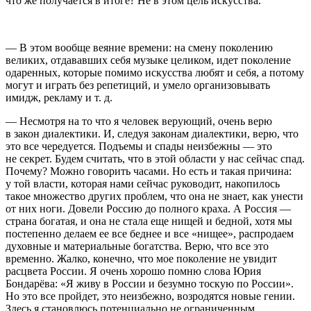
что же получается в итоге? Не в этом цель искусства.
— В этом вообще веяние времени: на смену поколению
великих, отдававших себя музыке целиком, идет поколение
одаренных, которые помимо искусства любят и себя, а потому
могут и играть без репетиций, и умело организовывать
имидж, рекламу и т. д.
— Несмотря на то что я человек верующий, очень верю
в закон диалектики. И, следуя законам диалектики, верю, что
это все чередуется. Подъемы и спады неизбежны — это
не секрет. Будем считать, что в этой области у нас сейчас спад.
Почему? Можно говорить часами. Но есть и такая причина:
у той власти, которая нами сейчас руководит, накопилось
такое множество других проблем, что она не знает, как унести
от них ноги. Довели Россию до полного краха. А Россия —
страна богатая, и она не стала еще нищей и бедной, хотя мы
постепенно делаем ее все беднее и все «нищее», распродаем
духовные и материальные богатства. Верю, что все это
временно. Жалко, конечно, что мое поколение не увидит
расцвета России. Я очень хорошо помню слова Юрия
Бондарёва: «Я живу в России и безумно тоскую по России».
Но это все пройдет, это неизбежно, возродятся новые гении.
Здесь я становлюсь потенциально не ограниченным