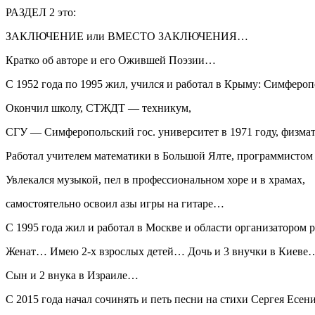
РАЗДЕЛ 2 это:
ЗАКЛЮЧЕНИЕ или ВМЕСТО ЗАКЛЮЧЕНИЯ…
Кратко об авторе и его Ожившей Поэзии…
С 1952 года по 1995 жил, учился и работал в
Крым
у: Симфероп
Окончил школу, СТЖДТ — техникум,
СГУ — Симферопольский гос. университет в 1971 году, физмат
Работал учителем математики в
Боль
шой Ялте, программисто
Увлекался музыкой, пел в профессиональном хоре и в храмах,
самостоятельно освоил азы игры на гитаре…
С 1995 года жил и работал в Москве и области организатором
Женат… Имею 2-х взрослых детей… Дочь и 3 внучки в Киеве
Сын и 2 внука в Израиле…
С 2015 года начал сочинять и петь песни на стихи Сергея Есе