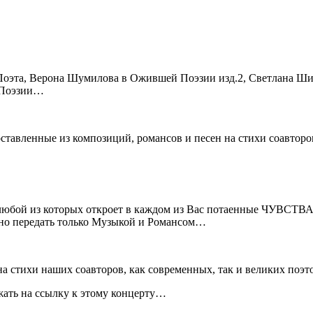
оэта, Верона Шумилова в Ожившей Поэзии изд.2, Светлана Ш
 Поэзии…
ставленные из композиций, рома
нсо
в и песен на стихи соавтор
ой из которых откроет в каждом из Вас потаенные ЧУВСТВА, 
но передать только Музыкой и Рома
нсо
м…
а стихи наших соавторов, как современных, так и великих поэт
ать на ссылку к этому концерту…