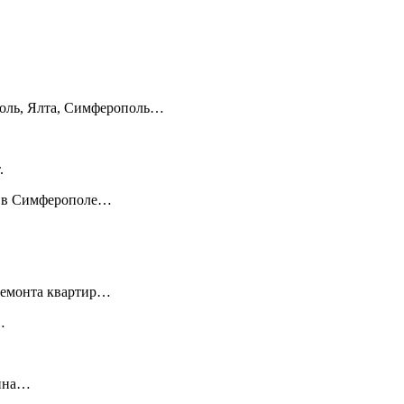
оль, Ялта, Симферополь…
.
м в Симферополе…
 ремонта квартир…
…
нина…