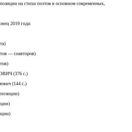
позиции на стихи поэтов в основном современных,
нец 2019 года:
та)
тов — соавторов)
тов)
ИЧ (376 с.)
вич (144 с.)
мпозиции)
иции)
иции)