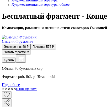
Художественная литература
Художественная литература: общее
Бесплатный фрагмент - Конц
Композиции, романсы и песни на стихи соавторов Ожившей
Самуил Фрумович
Электронная
40
₽
Печатная
574
₽
Читать фрагмент
Купить
Объем:
70
бумажных стр.
Формат:
epub, fb2, pdfRead, mobi
Подробнее
0.0
0
Оценить