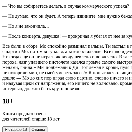
— Что вы собираетесь делать, в случае коммерческого успеха?
— Не думаю, что он будет. А теперь извините, мне нужно бежат
— Но я не закончила…
— После концерта, девушка! — прокричал я убегая от нее за ку
Все были в сборе. Мо спокойно разминал пальцы, Ти застыл в 
с партии Мо, потом вступал я, а затем остальные. Все шло иде
Никогда еще он не играл так воодушевлено и вовлечено. В зале 
пороха, лязг упавшего пистолета казался громче самого выстрел
женами, гнида!» Мы подбежали к Ди. Тот лежал в крови, пуля п
не покорили мир, не смей умереть здесь!» Я попытался оттащит
дошло — Мо до сих пор играл свою партию, словно ничего и не
и надувая щеки от напряжения, его ничего не волновало, кром
интервью, должно быть круто повезло.
18+
Книга предназначена
для читателей старше 18 лет
Я старше 18
Отмена