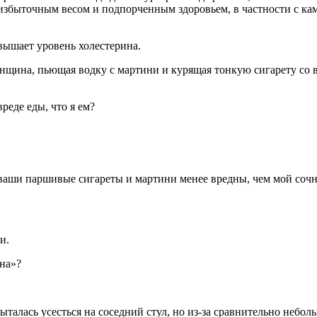
 избыточным весом и подпорченным здоровьем, в частности с кам
овышает уровень холестерина.
енщина, пьющая водку с мартини и курящая тонкую сигарету со 
реде еды, что я ем?
ваши паршивые сигареты и мартини менее вредны, чем мой сочны
и.
на»?
талась усесться на соседний стул, но из-за сравнительно неболь