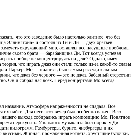
азать, что это заведение было настолько элитное, что без
ица Эллингтона» и состоял из Ти и Ди — двух братьев
ал замечать окружающий мир, оставлял все насущные проблемы
тличие своего брата — барабанщика Ди. Тот всегда успевал
 играть вообще не концентрируясь на деле? Однако, имея
еория, что играть джаз они стали только из-за какой-то славы
Чарли Паркер. Мо — пианист, был самым рассудительным
ли, что джаз без черного — это не джаз. Забавный стереотип
о. Он и собрал нас всех. Перед концертами Мо всегда
ал название. Атмосфера напряженности не спадала. Все
ся их найти. Для него этот вечер был особенно важен. Всю
го нашего выхода собирались играть композицию Мо. Понятное
е время перекусить. У каждого музыканта был порок: у Ди
дцати килограмм. Гамбургеры, бурито, чизбургеры и их
о вкусный. Жирная, прожаренная котлета, хрустящие булочки,