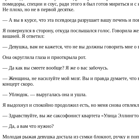
помидоры, специи и соус, ради этого я был готов мириться и с
Не плохо, но не в первой десятке.
— А вы в курсе, что эта псевдоеда разрушает вашу печень и п
Я повернулся в сторону, откуда послышался голос. Говорила ж
вишней. Я ответил:
— Девушка, вам не кажется, что не вы должны говорить мне о в
Она округлила глаза и приоткрыла рот.
— Да как вы смеете вообще? Я же о вас забочусь.
— Женщина, не насилуйте мой мозг. Вы и правда думаете, что 
концерт скоро.
— Ублюдок. — выругалась она и ушла.
Я выдохнул и спокойно продолжил есть, но меня снова отвлекл
— Здравствуйте, вы же саксофонист квартета «Улица Эллингто
— Да, а вам что нужно?
Молодая рыжая девушка достала из сумки блокнот, ручку и попы