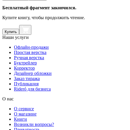
Бесплатный фрагмент закончился.
Купите книгу, чтобы продолжить чтение.
Купить
Наши услуги
Офлайн-продажи
Простая верстка
Ручная верстка
Буктрейлер
Корректор
Дизайнер обложки
Заказ тиража
Публикация
Rideró для бизнеса
О нас
О сервисе
О магазине
Книги
Возникли вопросы?
Приватность