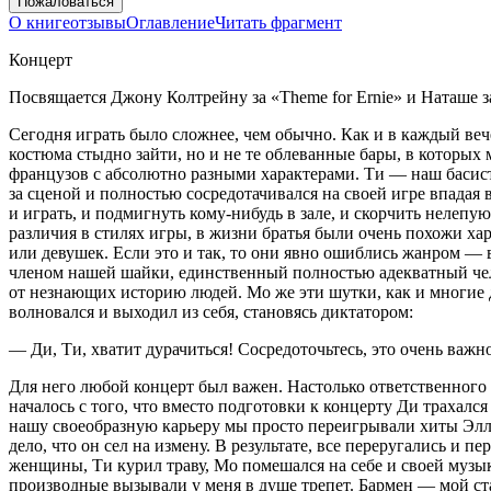
Пожаловаться
О книге
отзывы
Оглавление
Читать фрагмент
Концерт
Посвящается Джону Колтрейну за «Theme for Ernie» и Наташе з
Сегодня играть было сложнее, чем обычно. Как и в каждый вече
костюма стыдно зайти, но и не те облеванные бары, в которых 
французов с абсолютно разными характерами. Ти — наш басист
за сценой и полностью сосредотачивался на своей игре впадая в
и играть, и подмигнуть кому-нибудь в зале, и скорчить нелепу
различия в стилях игры, в жизни братья были очень похожи хар
или девушек. Если это и так, то они явно ошиблись жанром —
членом нашей шайки, единственный полностью адекватный чело
от незнающих историю людей. Мо же эти шутки, как и многие 
волновался и выходил из себя, становясь диктатором:
— Ди, Ти, хватит дурачиться! Сосредоточьтесь, это очень важн
Для него любой концерт был важен. Настолько ответственного 
началось с того, что вместо подготовки к концерту Ди трахался
нашу своеобразную карьеру мы просто переигрывали хиты Элли
дело, что он сел на измену. В результате, все переругались и 
женщины, Ти курил траву, Мо помешался на себе и своей музыке
производные вызывали у меня в душе трепет. Бармен — мой ста