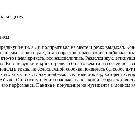
ь на сцену.
лисы.
предвкушении, а Ди подпрыгивал на месте и резко выдыхал. Кон
ально, мы вошли в раж, темп нарастал, композиция приближалась 
кто-то начал кричать, все зашевелились. Раздался звук, заткнувш
а. Визг девушки и крик стрелка, сбитого кем-то из гостей, вызв
опала в грудь, на белоснежной сорочка появилось багровое пятн
ь его за кулисы. К нам подбежал местный доктор, который всегда
 было. Он в исступлении нажимал на клавиши, стараясь довести 
е его перфоманса. Паника и покушение на музыканта в модном кл