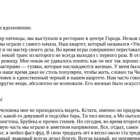
а вдохновение.
р пятницы, мы выступали в ресторане в центре Города. Нельзя ск
мы играли с самого начала. Наш квартет, который назывался «Ул
 и он мастер своего дела. Во время игры совершенно перестав
 некий транс из которого не всегда выходил с первого раза. В о
ю рожицу. Мне никак не удавалось понять: как он мог так хорошо
актерами — гуляки, которые наслаждаются жизнью. У меня была т
 в наше время джаз не столь популярен, чтобы жить, словно ты 
век и единственный черный в нашем квартете. Нам часто говори
другие вещи, абсолютно не волновали. Его жизнью было искусств
о!
человека мне не приходилось видеть. Кстати, именно он придум
 с какой-то девушкой в подсобке бара, Ти пил виски, а Мо пытал
нгтона, Брубека и прочих гениев. Но сегодня, во время второ
первую часть мы играли в заметном напряжении. Все, отдых, само
, я любил фаст-фуд. В свои тридцать лет я весил около ста три
рый знакомый всегда делал бургер. Всегда разный, но неизменн