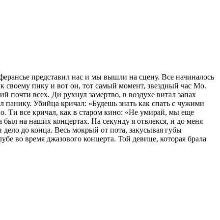
ферансье представил нас и мы вышли на сцену. Все начиналось
к своему пику и вот он, тот самый момент, звездный час Мо.
ий почти всех. Ди рухнул замертво, в воздухе витал запах
ал панику. Убийца кричал: «Будешь знать как спать с чужими
о. Ти все кричал, как в старом кино: «Не умирай, мы еще
 был на наших концертах. На секунду я отвлекся, и до меня
дело до конца. Весь мокрый от пота, закусывая губы
убе во время джазового концерта. Той девице, которая брала