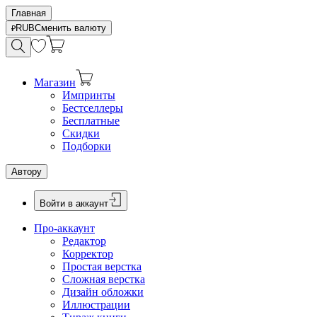
Главная
RUB
Сменить валюту
Магазин
Импринты
Бестселлеры
Бесплатные
Скидки
Подборки
Автору
Войти в аккаунт
Про-аккаунт
Редактор
Корректор
Простая верстка
Сложная верстка
Дизайн обложки
Иллюстрации