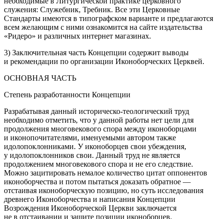
необходимые в Литургической практике церковного
служения: Служебник, Требник. Все эти Церковные
Стандарты имеются в типографском варианте и предлагаются
всем желающим с ними ознакомится на сайте издательства
«Ридеро» и различных интернет магазинах.
3) Заключительная часть Концепции содержит выводы
и рекомендации по организации Иконоборческих Церквей.
ОСНОВНАЯ ЧАСТЬ
Степень разработанности Концепции
Разрабатывая данный историческо-теологический труд
необходимо отметить, что у данной работы нет цели для
продолжения многовекового спора между иконоборцами
и иконопочитателями, именуемыми автором также
идолопоклонниками. У иконоборцев свои убеждения,
у идолопоклонников свои. Данный труд не является
продолжением многовекового спора и не его следствие.
Можно зацитировать немалое количество цитат оппонентов
иконоборчества и потом пытаться доказать обратное —
отстаивая иконоборческую позицию, но суть исследования
древнего Иконоборчества и написания Концепции
Возрождения Иконоборческой Церкви заключается
не в отстаивании и защите позиции иконоборцев,