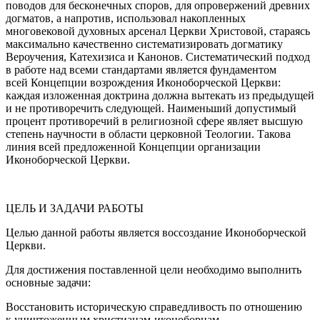
поводов для бесконечных споров, для опровержений древних
догматов, а напротив, использовал накопленных
многовековой духовных арсенал Церкви Христовой, стараясь
максимально качественно систематизировать догматику
Вероучения, Катехизиса и Канонов. Систематический подход
в работе над всеми стандартами является фундаментом
всей Концепции возрождения Иконоборческой Церкви:
каждая изложенная доктрина должна вытекать из предыдущей
и не противоречить следующей. Наименьший допустимый
процент противоречий в религиозной сфере являет высшую
степень научности в области церковной Теологии. Такова
линия всей предложенной Концепции организации
Иконоборческой Церкви.
ЦЕЛЬ И ЗАДАЧИ РАБОТЫ
Целью данной работы является воссоздание Иконоборческой
Церкви.
Для достижения поставленной цели необходимо выполнить
основные задачи:
Восстановить историческую справедливость по отношению
к уничтоженным христианам-иконоборцам.