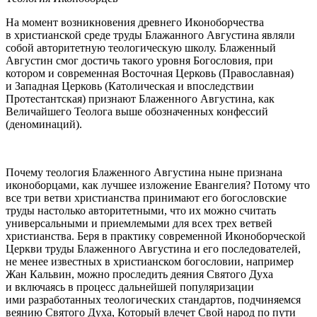
На момент возникновения древнего Иконоборчества
в христианской среде труды Блажанного Августина являли
собой авторитетную теологическую школу. Блаженный
Августин смог достичь такого уровня Богословия, при
котором и современная Восточная Церковь (Православная)
и Западная Церковь (Католическая и впоследствии
Протестантская) признают Блаженного Августина, как
Величайшего Теолога выше обозначенных конфессий
(деноминаций).
Почему теология Блаженного Августина ныне признана
иконоборцами, как лучшее изложение Евангелия? Потому что
все три ветви христианства принимают его богословские
труды настолько авторитетными, что их можно считать
универсальными и приемлемыми для всех трех ветвей
христианства. Беря в практику современной Иконоборческой
Церкви труды Блаженного Августина и его последователей,
не менее известных в христианском богословии, например
Жан Кальвин, можно проследить деяния Святого Духа
и включаясь в процесс дальнейшей популяризации
ими разработанных теологических стандартов, подчиняемся
веянию Святого Духа, Который влечет Свой народ по пути