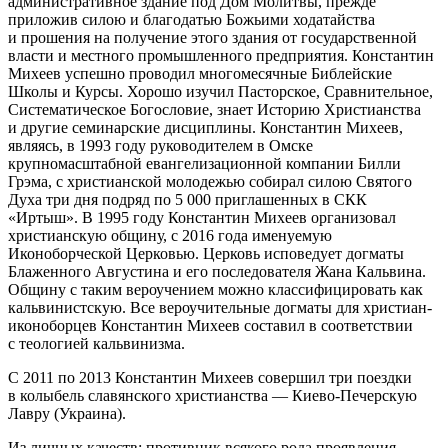
административное здание под Дом Молитвы, прежде
приложив силою и благодатью Божьими ходатайства
и прошения на получение этого здания от государственной
власти и местного промышленного предприятия. Константин
Михеев успешно проводил многомесячные Библейские
Школы и Курсы. Хорошо изучил Пасторское, Сравнительное,
Систематическое Богословие, знает Историю Христианства
и другие семинарские дисциплины. Константин Михеев,
являясь, в 1993 году руководителем в Омске
крупномасштабной евангелизационной компании Билли
Грэма, с христианской молодежью собирал силою Святого
Духа три дня подряд по 5 000 приглашенных в СКК
«Иртыш». В 1995 году Константин Михеев организовал
христианскую общину, с 2016 года именуемую
Иконоборческой Церковью. Церковь исповедует догматы
Блаженного Августина и его последователя Жана Кальвина.
Общину с таким вероучением можно классифицировать как
кальвинистскую. Все вероучительные догматы для христиан-
иконоборцев Константин Михеев составил в соответствии
с теологией кальвинизма.
С 2011 по 2013 Константин Михеев совершил три поездки
в колыбель славянского христианства — Киево-Печерскую
Лавру (Украина).
Из личных качеств: противник всякого рода проявления