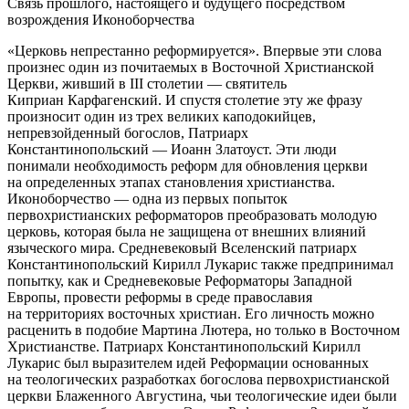
Связь прошлого, настоящего и будущего посредством
возрождения Иконоборчества
«Церковь непрестанно реформируется». Впервые эти слова
произнес один из почитаемых в Восточной Христианской
Церкви, живший в III столетии — святитель
Киприан Карфагенский. И спустя столетие эту же фразу
произносит один из трех великих каподокийцев,
непревзойденный богослов, Патриарх
Константинопольский — Иоанн Златоуст. Эти люди
понимали необходимость реформ для обновления церкви
на определенных этапах становления христианства.
Иконоборчество — одна из первых попыток
первохристианских реформаторов преобразовать молодую
церковь, которая была не защищена от внешних влияний
языческого мира. Средневековый Вселенский патриарх
Константинопольский Кирилл Лукарис также предпринимал
попытку, как и Средневековые Реформаторы Западной
Европы, провести реформы в среде православия
на территориях восточных христиан. Его личность можно
расценить в подобие Мартина Лютера, но только в Восточном
Христианстве. Патриарх Константинопольский Кирилл
Лукарис был выразителем идей Реформации основанных
на теологических разработках богослова первохристианской
церкви Блаженного Августина, чьи теологические идеи были