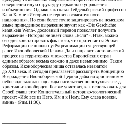
совершенно иную структуру церковного управления
и объединения. Однако как сказал Гейдельбергский профессор
Карл Хампе «История не терпит сослагательного
наклонения». Но если более точно зацитировать на немецком
языке приведенное выражение звучит как «Die Geschichte
kennt kein Wenn», дословный перевод позволяет получить
выражение «История не знает слова „Если“». Итак, можно
сегодня констатировать факт того, что протестанты Эпохи
Реформации не пошли путём реанимации существующей
ранее Иконоборческой Церкви. Да и направить исторический
процесс на территориях множества Европейских стран
единым образом весьма сложно и даже невыполнимо. Таким
образом, Иконоборческая ниша оставалась незанятой
до XXI века. И сегодня предлагается рассмотреть Концепцию
Возрождения Иконоборческой Церкви дабы на христианском
небосводе зажглась однажды насильственно потухшая звезда
христиан-иконоборцев. Бог же усмотрит, как использовать для
Своей славы этот Концептуальный историко-теологический
проект: «Ибо все из Него, Им и к Нему. Ему слава вовеки,
аминь» (Рим.11:36).
____________________________