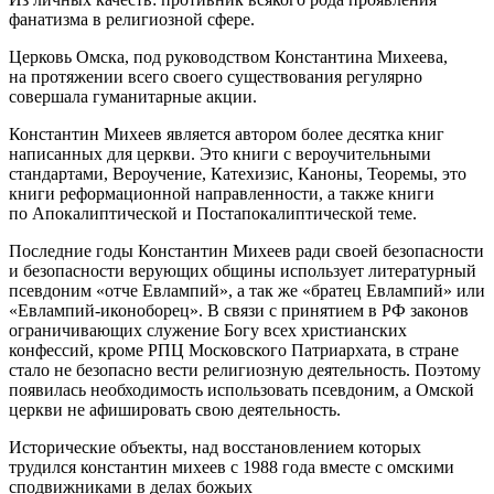
фанатизма в религиозной сфере.
Церковь Омска, под руководством Константина Михеева,
на протяжении всего своего существования регулярно
совершала гуманитарные акции.
Константин Михеев является автором более десятка книг
написанных для церкви. Это книги с вероучительными
стандартами, Вероучение, Катехизис, Каноны, Теоремы, это
книги реформационной направленности, а также книги
по Апокалиптической и Постапокалиптической теме.
Последние годы Константин Михеев ради своей безопасности
и безопасности верующих общины использует литературный
псевдоним «отче Евлампий», а так же «братец Евлампий» или
«Евлампий-иконоборец». В связи с принятием в РФ законов
ограничивающих служение Богу всех христианских
конфессий, кроме РПЦ Московского Патриархата, в стране
стало не безопасно вести религиозную деятельность. Поэтому
появилась необходимость использовать псевдоним, а Омской
церкви не афишировать свою деятельность.
Исторические объекты, над восстановлением которых
трудился константин михеев с 1988 года вместе с омскими
сподвижниками в делах божьих