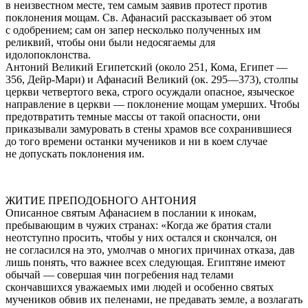
в неизвестном месте, тем самым заявив протест против
поклонения мощам. Св. Афанасий рассказывает об этом
с одобрением; сам он запер несколько полученных им
реликвий, чтобы они были недосягаемы для
идолопоклонства.
Антоний Великий Египетский (около 251, Кома, Египет —
356, Дейр-Мари) и Афанасий Великий (ок. 295—373), столпы
церкви четвертого века, строго осуждали опасное, языческое
направление в церкви — поклонение мощам умерших. Чтобы
предотвратить темные массы от такой опасности, они
приказывали замуровать в стены храмов все сохранившиеся
до того времени останки мучеников и ни в коем случае
не допускать поклонения им.
ЖИТИЕ ПРЕПОДОБНОГО АНТОНИЯ
Описанное святым Афанасием в послании к инокам,
пребывающим в чужих странах: «Когда же бpатия стали
неотступно просить, чтобы у них остался и скончался, он
не согласился на это, умолчав о многих причинах отказа, дав
лишь понять, что важнее всех следующая. Египтяне имеют
обычай — совершая чин погребения над телами
скончавшихся уважаемых ими людей и особенно святых
мучеников обвив их пеленами, не предавать земле, а возлагать