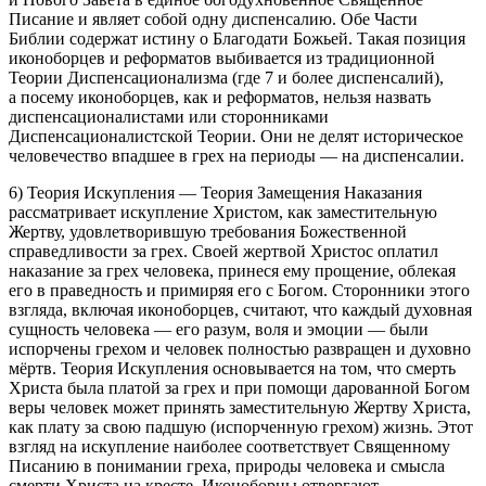
Писание и являет собой одну диспенсалию. Обе Части
Библии содержат истину о Благодати Божьей. Такая позиция
иконоборцев и реформатов выбивается из традиционной
Теории Диспенсационализма (где 7 и более диспенсалий),
а посему иконоборцев, как и реформатов, нельзя назвать
диспенсационалистами или сторонниками
Диспенсационалистской Теории. Они не делят историческое
человечество впадшее в грех на периоды — на диспенсалии.
6) Теория Искупления — Теория Замещения Наказания
рассматривает искупление Христом, как заместительную
Жертву, удовлетворившую требования Божественной
справедливости за грех. Своей жертвой Христос оплатил
наказание за грех человека, принеся ему прощение, облекая
его в праведность и примиряя его с Богом. Сторонники этого
взгляда, включая иконоборцев, считают, что каждый духовная
сущность человека — его разум, воля и эмоции — были
испорчены грехом и человек полностью развращен и духовно
мёртв. Теория Искупления основывается на том, что смерть
Христа была платой за грех и при помощи дарованной Богом
веры человек может принять заместительную Жертву Христа,
как плату за свою падшую (испорченную грехом) жизнь. Этот
взгляд на искупление наиболее соответствует Священному
Писанию в понимании греха, природы человека и смысла
смерти Христа на кресте. Иконоборцы отвергают