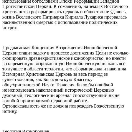
использованы богословами Эпохи Реформации Западной
Протестантской Церкви. К сожалению, на землях Восточного
христианства реформировать церковь и общество не удалось,
жизнь Вселенского Патриарха Кирилла Лукариса прервалась
насильственной смертью с использование политических
интриг.
Предлагаемая Концепция Возрождения Иконоборческой
Церкви ставит задачу в процессе достижения Цели не столько
скопировать древнехристианское иконоборчество, но внести
в современную возрожденную Иконоборческую церковь всё
то лучшее в области теологии, что сформировала и накопила
Всемирная Христианская Церковь за весь период ее
существования, как Богословскую Классику
общехристианской Науки Теология. Было бы ошибкой
не использовать накопленный исторической Церковью
духовный, теологический арсенал способствующий ныне
в любой производимой церковной работе.
Ортодоксальность же не должна повреждать Божественную
истину.
Теология Иконоборцев