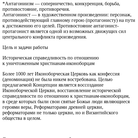
*
Антагониизм — соперничество, конкуренция, борьба,
противостояние, противоречия.
Антагониист — в художественном произведении: персонаж,
противодействующий главному герою (протагонисту) на пути
к достижению его целей. Противостояние антагонист-
протагонист является одной из возможных движущих сил
центрального конфликта произведения.
Цель и задачи работы
Историческая справедливость по отношению
к уничтоженным христианам-иконоборцам
Более 1000 лет Иконоборческая Церковь как конфессия
(деноминация) не была никем востребована. Целью
предлагаемой Концепции является воссоздание
Иконоборческой Церкви, восстановление исторической
справедливости по отношению к христианам-иконоборцам,
в среде которых были свои святые Божьи люди являющиеся
героями веры, Реформаторами древней церкви,
реформаторами не только церкви, но и Византийского
общества в целом.