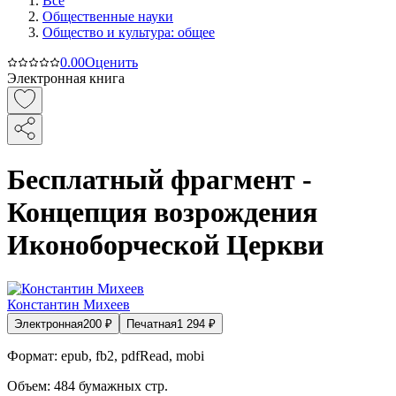
Все
Общественные науки
Общество и культура: общее
0.0
0
Оценить
Электронная книга
Бесплатный фрагмент -
Концепция возрождения
Иконоборческой Церкви
Константин Михеев
Электронная
200
₽
Печатная
1 294
₽
Формат:
epub, fb2, pdfRead, mobi
Объем:
484
бумажных стр.