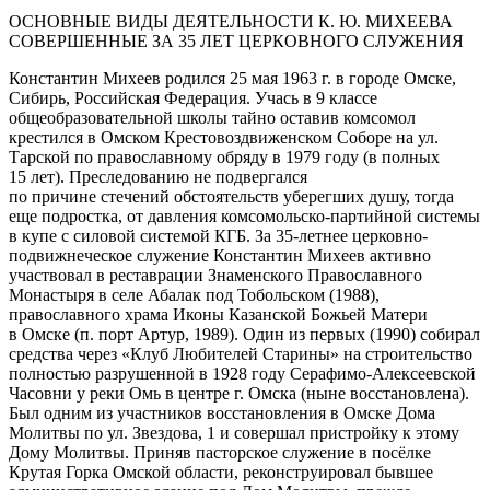
ОСНОВНЫЕ ВИДЫ ДЕЯТЕЛЬНОСТИ К. Ю. МИХЕЕВА
СОВЕРШЕННЫЕ ЗА 35 ЛЕТ ЦЕРКОВНОГО СЛУЖЕНИЯ
Константин Михеев родился 25 мая 1963 г. в городе Омске,
Сибирь, Российская Федерация. Учась в 9 классе
общеобразовательной школы тайно оставив комсомол
крестился в Омском Крестовоздвиженском Соборе на ул.
Тарской по православному обряду в 1979 году (в полных
15 лет). Преследованию не подвергался
по причине стечений обстоятельств уберегших душу, тогда
еще подростка, от давления комсомольско-партийной системы
в купе с силовой системой КГБ. За 35-летнее церковно-
подвижнеческое служение Константин Михеев активно
участвовал в реставрации Знаменского Православного
Монастыря в селе Абалак под Тобольском (1988),
православного храма Иконы Казанской Божьей Матери
в Омске (п. порт Артур, 1989). Один из первых (1990) собирал
средства через «Клуб Любителей Старины» на строительство
полностью разрушенной в 1928 году Серафимо-Алексеевской
Часовни у реки Омь в центре г. Омска (ныне восстановлена).
Был одним из участников восстановления в Омске Дома
Молитвы по ул. Звездова, 1 и совершал пристройку к этому
Дому Молитвы. Приняв пасторское служение в посёлке
Крутая Горка Омской области, реконструировал бывшее