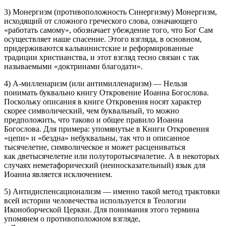
3) Монергизм (противоположность Синергизму) Монергизм,
исходящий от сложного греческого слова, означающего
«работать самому», обозначает убеждение того, что Бог Сам
осуществляет наше спасение. Этого взгляда, в основном,
придерживаются кальвинистские и реформированные
традиции христианства, и этот взгляд тесно связан с так
называемыми «доктринами благодати».
4) А-милленаризм (или антимилленаризм) — Нельзя
понимать буквально книгу Откровение Иоанна Богослова.
Поскольку описания в книге Откровения носят характер
скорее символический, чем буквальный, то можно
предположить, что таково и общее правило Иоанна
Богослова. Для примера: упомянутые в Книги Откровения
«цепи» и «бездна» небуквальны, так что и описанное
тысячелетие, символическое и может расцениваться
как дветысячелетие или полуторотысячалетие. А в некоторых
случаях неметафорический (неиносказательный) язык для
Иоанна является исключением.
5) Антидиспенсационализм — именно такой метод трактовки
всей истории человечества используется в Теологии
Иконоборческой Церкви. Для понимания этого термина
упомянем о противоположном взгляде,