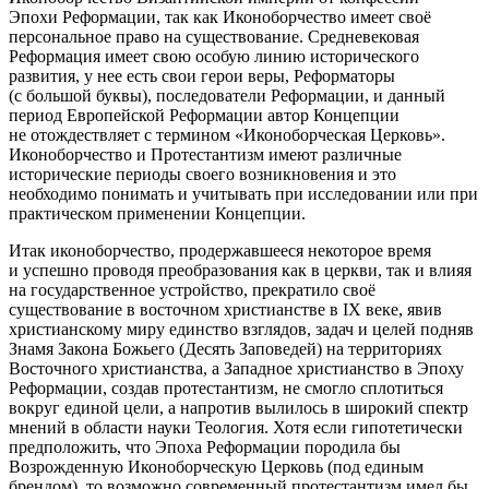
Эпохи Реформации, так как Иконоборчество имеет своё
персональное право на существование. Средневековая
Реформация имеет свою особую линию исторического
развития, у нее есть свои герои веры, Реформаторы
(с большой буквы), последователи Реформации, и данный
период Европейской Реформации автор Концепции
не отождествляет с термином «Иконоборческая Церковь».
Иконоборчество и Протестантизм имеют различные
исторические периоды своего возникновения и это
необходимо понимать и учитывать при исследовании или при
практическом применении Концепции.
Итак иконоборчество, продержавшееся некоторое время
и успешно проводя преобразования как в церкви, так и влияя
на государственное устройство, прекратило своё
существование в восточном христианстве в IX веке, явив
христианскому миру единство взглядов, задач и целей подняв
Знамя Закона Божьего (Десять Заповедей) на территориях
Восточного христианства, а Западное христианство в Эпоху
Реформации, создав протестантизм, не смогло сплотиться
вокруг единой цели, а напротив вылилось в широкий спектр
мнений в области науки Теология. Хотя если гипотетически
предположить, что Эпоха Реформации породила бы
Возрожденную Иконоборческую Церковь (под единым
брендом), то возможно современный протестантизм имел бы