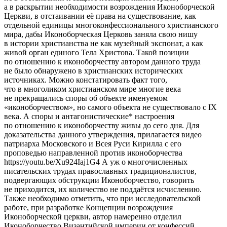
а в раскрытии необходимости возрождения Иконоборческой
Церкви, в отстаивании её права на существование, как
отдельной единицы многоконфессионального христианского
мира, дабы Иконоборческая Церковь заняла свою нишу
в истории христианства не как музейный экспонат, а как
живой орган единого Тела Христова. Такой позиции
по отношению к иконоборчеству автором данного труда
не было обнаружено в христианских исторических
источниках. Можно констатировать факт того,
что в многоликом христианском мире многие века
не прекращались споры об объекте именуемом
«иконоборчеством», но самого объекта не существовало с IX
века. А споры и антагонистические* настроения
по отношению к иконоборчеству живы до сего дня. Для
доказательства данного утверждения, прилагается видео
патриарха Московского и Всея Руси Кирилла с его
проповедью направленной против иконоборчества
https://youtu.be/Xu924Iaj1G4 А уж о многочисленных
писательских трудах православных традиционалистов,
подвергающих обструкции Иконоборчество, говорить
не приходится, их количество не поддаётся исчислению.
Также необходимо отметить, что при исследовательской
работе, при разработке Концепции возрождения
Иконоборческой церкви, автор намеренно отделил
Иконоборчество Византийской империи от конфессий