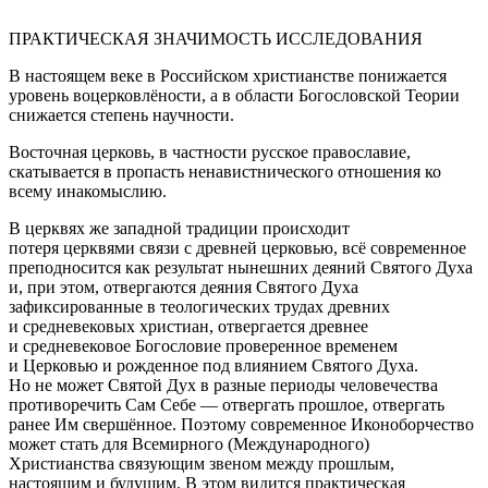
ПРАКТИЧЕСКАЯ ЗНАЧИМОСТЬ ИССЛЕДОВАНИЯ
В настоящем веке в Российском христианстве понижается
уровень воцерковлёности, а в области Богословской Теории
снижается степень научности.
Восточная церковь, в частности русское православие,
скатывается в пропасть ненавистнического отношения ко
всему инакомыслию.
В церквях же западной традиции происходит
потеря церквями связи с древней церковью, всё современное
преподносится как результат нынешних деяний Святого Духа
и, при этом, отвергаются деяния Святого Духа
зафиксированные в теологических трудах древних
и средневековых христиан, отвергается древнее
и средневековое Богословие проверенное временем
и Церковью и рожденное под влиянием Святого Духа.
Но не может Святой Дух в разные периоды человечества
противоречить Сам Себе — отвергать прошлое, отвергать
ранее Им свершённое. Поэтому современное Иконоборчество
может стать для Всемирного (Международного)
Христианства связующим звеном между прошлым,
настоящим и будущим. В этом видится практическая