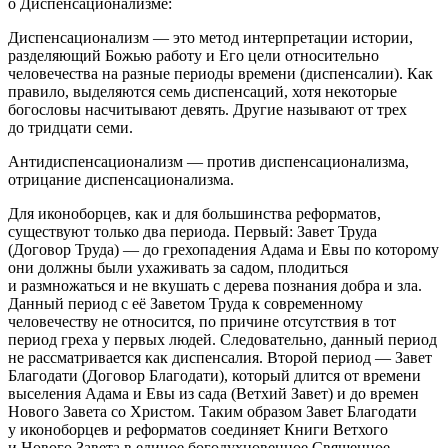
о Диспенсационализме:
Диспенсационализм — это метод интерпретации истории,
разделяющий Божью работу и Его цели относительно
человечества на разные периоды времени (диспенсалии). Как
правило, выделяются семь диспенсаций, хотя некоторые
богословы насчитывают девять. Другие называют от трех
до тридцати семи.
Антидиспенсационализм — против диспенсационализма,
отрицание диспенсационализма.
Для иконоборцев, как и для большинства реформатов,
существуют только два периода. Первый: Завет Труда
(Договор Труда) — до грехопадения Адама и Евы по которому
они должны были ухаживать за садом, плодиться
и размножаться и не вкушать с дерева познания добра и зла.
Данный период с её Заветом Труда к современному
человечеству не относится, по причине отсутствия в тот
период греха у первых людей. Следовательно, данный период
не рассматривается как диспенсалия. Второй период — Завет
Благодати (Договор Благодати), который длится от времени
выселения Адама и Евы из сада (Ветхий Завет) и до времен
Нового Завета со Христом. Таким образом Завет Благодати
у иконоборцев и реформатов соединяет Книги Ветхого
и Нового Завета в единое богодухновенное Священное