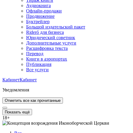
Тираж книги
Аудиокнига
Офлайн-продажи
Продвижение
Буктрейлер
Большой издательский пакет
Rideró для бизнеса
Юридический советник
Дополнительные услуги
Расшифровка текста
Перевод
Книги в аэропортах
Публикация
Все услуги
Кабинет
Кабинет
Уведомления
Отметить все как прочитанные
Показать ещё
18
+