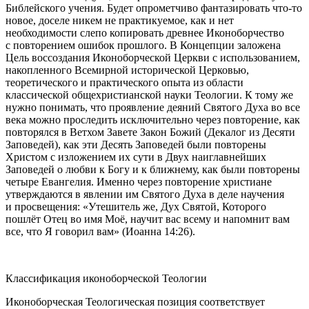
Библейского учения. Будет опрометчиво фантазировать что-то
новое, доселе никем не практикуемое, как и нет
необходимости слепо копировать древнее Иконоборчество
с повторением ошибок прошлого. В Концепции заложена
Цель воссоздания Иконоборческой Церкви с использованием,
накопленного Всемирной исторической Церковью,
теоретического и практического опыта из области
классической общехристианской науки Теологии. К тому же
нужно понимать, что проявление деяний Святого Духа во все
века можно проследить исключительно через повторение, как
повторялся в Ветхом Завете Закон Божий (Декалог из Десяти
Заповедей), как эти Десять Заповедей были повторены
Христом с изложением их сути в Двух наиглавнейших
Заповедей о любви к Богу и к ближнему, как были повторены
четыре Евангелия. Именно через повторение христиане
утверждаются в явлении им Святого Духа в деле научения
и просвещения: «Утешитель же, Дух Святой, Которого
пошлёт Отец во имя Моё, научит вас всему и напомнит вам
все, что Я говорил вам» (Иоанна 14:26).
Классификация иконоборческой Теологии
Иконоборческая Теологическая позиция соответствует