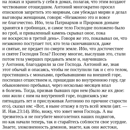
на ложах и хранить у себя в домах, полагая, что этим воздают
чествование отошедшим. Антоний многократно просил
епископов запретить это мирянам, сам убеждал мирян и делал
выговоры женщинам, говоря: «Незаконно это и вовсе
не благочестно. Ибо, тела Патpиаpхов и Пpоpоков доныне
хранятся в гробницах, и самое тело Господне положено было
во гроб, и приваленный камень скрывал оное, пока
не воскресло в третий день». Говоря же это, показывал он, что
незаконно поступает тот, кто тела скончавшихся, даже
и святые, не предает по смерти земле. Ибо, что досточестнее
и святее Господня Тела? Посему многие, выслушав это, стали
потом тела умерших предавать земле и, научившись
у Антония, благодарили за сие Господа. Антоний же, зная
этот обычай и опасаясь, чтобы не поступили так и с его телом,
простившись с монахами, пребывавшими на внешней гоpе,
поспешил отшествием и, пришедши во внутреннюю гору, где
обыкновенно пребывал, через несколько месяцев впал
в болезнь. Тогда, призвав бывших при нем (было же их двое:
они жили с ним на внутренней гоpе, подвизаясь уже
пятнадцать лет и прислуживая Антонию по причине старости
его), сказал им: «Вот, я ныне отхожу в путь всей земли (авт. —
И. Нав.23:14). Ибо, вижу, что зовет меня Господь. А вы
тpезвитесь и не погубите многолетних наших подвигов,
но как начали теперь, так и старайтесь соблюсти свое усердие.
Знаете, злокозненность демонов, знаете, как они жестоки,