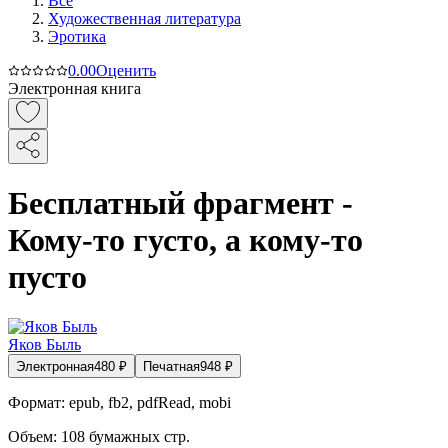
Все
Художественная литература
Эротика
0.0
0
Оценить
Электронная книга
Бесплатный фрагмент -
Кому-то густо, а кому-то
пусто
Яков Быль
Электронная
480
₽
Печатная
948
₽
Формат:
epub, fb2, pdfRead, mobi
Объем:
108
бумажных стр.