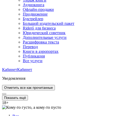
Тираж книги
Аудиокнига
Офлайн-продажи
Продвижение
Буктрейлер
Большой издательский пакет
Rideró для бизнеса
Юридический советник
Дополнительные услуги
Расшифровка текста
Перевод
Книги в аэропортах
Публикация
Все услуги
Кабинет
Кабинет
Уведомления
Отметить все как прочитанные
Показать ещё
18
+