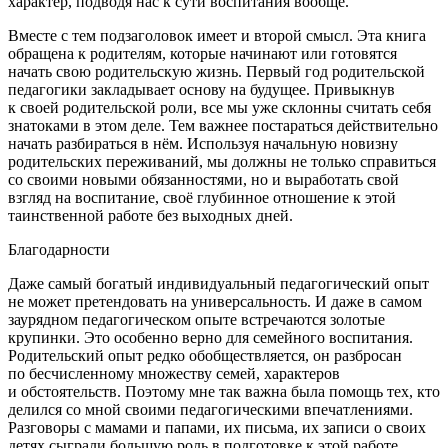
характер, подводя нас к сути воспитания вообще.
Вместе с тем подзаголовок имеет и второй смысл. Эта книга
обращена к родителям, которые начинают или готовятся
начать свою родительскую жизнь. Первый год родительской
педагогики закладывает основу на будущее. Привыкнув
к своей родительской роли, все мы уже склонны считать себя
знатоками в этом деле. Тем важнее постараться действительно
начать разбираться в нём. Используя начальную новизну
родительских переживаний, мы должны не только справиться
со своими новыми обязанностями, но и выработать свой
взгляд на воспитание, своё глубинное отношение к этой
таинственной работе без выходных дней.
Благодарности
Даже самый богатый индивидуальный педагогический опыт
не может претендовать на универсальность. И даже в самом
заурядном педагогическом опыте встречаются золотые
крупинки. Это особенно верно для семейного воспитания.
Родительский опыт редко обобществляется, он разбросан
по бесчисленному множеству семей, характеров
и обстоятельств. Поэтому мне так важна была помощь тех, кто
делился со мной своими педагогическими впечатлениями.
Разговоры с мамами и папами, их письма, их записи о своих
детях сыграли большую роль в подготовке к этой работе.