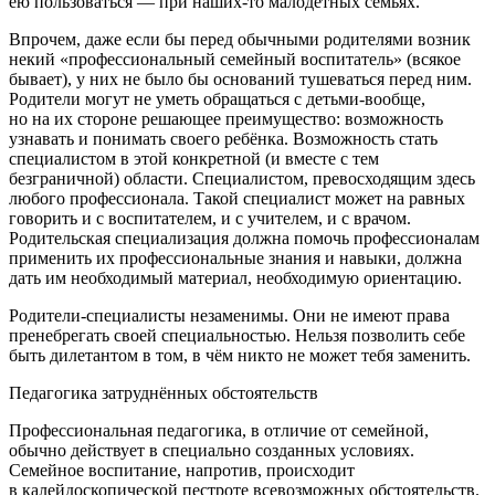
ею пользоваться — при наших-то малодетных семьях.
Впрочем, даже если бы перед обычными родителями возник
некий «профессиональный семейный воспитатель» (всякое
бывает), у них не было бы оснований тушеваться перед ним.
Родители могут не уметь обращаться с детьми-вообще,
но на их стороне решающее преимущество: возможность
узнавать и понимать
своего
ребёнка. Возможность стать
специалистом в этой конкретной (и вместе с тем
безграничной) области. Специалистом, превосходящим здесь
любого профессионала. Такой специалист может на равных
говорить и с воспитателем, и с учителем, и с врачом.
Родительская специализация должна помочь профессионалам
применить их профессиональные знания и навыки, должна
дать им необходимый материал, необходимую ориентацию.
Родители-специалисты незаменимы. Они не имеют права
пренебрегать своей специальностью. Нельзя позволить себе
быть дилетантом в том, в чём никто не может тебя заменить.
Педагогика затруднённых обстоятельств
Профессиональная педагогика, в отличие от семейной,
обычно действует в специально созданных условиях.
Семейное воспитание, напротив, происходит
в калейдоскопической пестроте всевозможных обстоятельств.