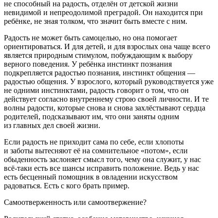
не способный на радость, отделён от детской жизни
невидимой и непреодолимой преградой. Он находится при
ребёнке, не зная толком, что значит быть вместе с ним.
Радость не может быть самоцелью, но она помогает
ориентироваться. И для детей, и для взрослых она чаще всего
является природным стимулом, побуждающим к выбору
верного поведения. У ребёнка инстинкт познания
подкрепляется радостью познания, инстинкт общения —
радостью общения. У взрослого, который руководствуется уже
не одними инстинктами, радость говорит о том, что он
действует согласно внутреннему строю своей личности. И те
волны радости, которые снова и снова захлёстывают сердца
родителей, подсказывают им, что они заняты одним
из главных дел своей жизни.
Если радость не приходит сама по себе, если хлопоты
и заботы вытесняют её на сомнительное «потом», если
обыденность заслоняет смысл того, чему она служит, у нас
всё-таки есть все шансы исправить положение. Ведь у нас
есть бесценный помощник в овладении искусством
радоваться. Есть с кого брать пример.
Самоотверженность или самоотвержение?