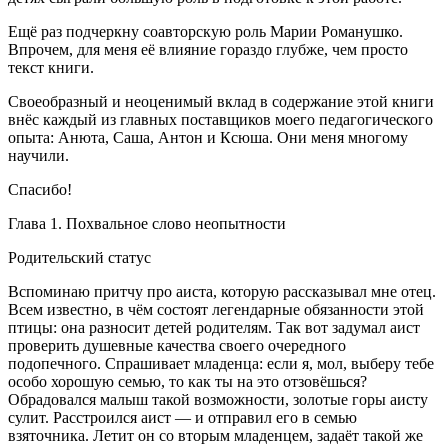
Ещё раз подчеркну соавторскую роль Марии Романушко.
Впрочем, для меня её влияние гораздо глубже, чем просто
текст книги.
Своеобразный и неоценимый вклад в содержание этой книги
внёс каждый из главных поставщиков моего педагогического
опыта: Анюта, Саша, Антон и Ксюша. Они меня многому
научили.
Спасибо!
Глава 1. Похвальное слово неопытности
Родительский статус
Вспоминаю притчу про аиста, которую рассказывал мне отец.
Всем известно, в чём состоят легендарные обязанности этой
птицы: она разносит детей родителям. Так вот задумал аист
проверить душевные качества своего очередного
подопечного. Спрашивает младенца: если я, мол, выберу тебе
особо хорошую семью, то как ты на это отзовёшься?
Обрадовался малыш такой возможности, золотые горы аисту
сулит. Расстроился аист — и отправил его в семью
взяточника. Летит он со вторым младенцем, задаёт такой же