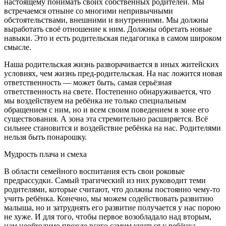
настоящему понимать своих собственных родителей. Мы
встречаемся отныне со многими непривычными
обстоятельствами, внешними и внутренними. Мы должны
выработать своё отношение к ним. Должны обретать новые
навыки. Это и есть родительская педагогика в самом широком
смысле.
Наша родительская жизнь разворачивается в иных житейских
условиях, чем жизнь пред-родительская. На нас ложится новая
ответственность — может быть, самая серьёзная
ответственность на свете. Постепенно обнаруживается, что
мы воздействуем на ребёнка не только специальным
обращением с ним, но и всем своим поведением в зоне его
существования. А зона эта стремительно расширяется. Всё
сильнее становится и воздействие ребёнка на нас. Родителями
нельзя быть понарошку.
Мудрость плача и смеха
В области семейного воспитания есть свои роковые
предрассудки. Самый трагический из них руководит теми
родителями, которые считают, что должны постоянно чему-то
учить ребёнка. Конечно, мы можем содействовать развитию
малыша, но и затруднять его развитие получается у нас порою
не хуже. И для того, чтобы первое возобладало над вторым,
нам необходимо прежде всего самим учиться у ребёнка.