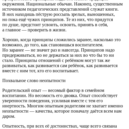
окружения. Национальные обычаи. Наконец, существенным
источником педагогических представлений служат книги.
В них находишь пёструю россыпь зрелых, выношенных,
но пока ещё чужих принципов. Те из них, что придутся
по душе, предстоит усвоить, освоить, принять в себя,
а главное — проверить в жизни.
Хорошо, когда принципы сложились заранее, насколько это
возможно, до того, как становишься воспитателем.
Но заранее — не значит раз и навсегда. Принципов надо
придерживаться, но не держаться за них во что бы то ни
стало. Принципы отношений с ребёнком могут так же
развиваться, как развивается сам ребёнок, как развивается
вместе с ним тот, кто его воспитывает.
Похвальное слово неопытности
Родительский опыт — весомый фактор в семейном
воспитании. Но весомость его двояка. Опыт способствует
уверенности поведения, усиливая вместе с тем его
инертность. Многим опытным родителям не хватает именно
неопытности — качества, которое поначалу даётся всем нам
даром.
Опытность, при всех её достоинствах, чаще всего связана