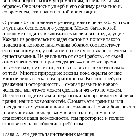
вопреки родительским устремлениям, отрицательным
образом. Оно наносит ущерб и его общему развитию и,
со временем, его нравственной ориентации.
Стремясь быть полезным ребёнку, надо ещё не заблудиться
в тупиках бесполезного усердия. Может быть, к этой
проблеме сводятся в каком-то смысле и все предыдущие.
Каждая из родительских задач состоит в поиске такого
поведения, которое наилучшим образом соответствует
естественному ходу событий на всех уровнях человеческого
существования. Не увиливать от своей работы, от своей
ответственности за происходящее — и в то же время
не суетиться, не считать, что всё зависит исключительно
от тебя. Многие природные законы пока скрыты от нас,
многие лишь слегка нам приоткрыты. Все они требуют
уважения и осторожности. Помогая развитию нового
человека, мы что-то можем сделать и чего-то не можем.
Искусство родительской педагогики разворачивается вблизи
границ наших возможностей. Сломать эти границы или
преодолеть их усилием воли невозможно. Но чем больше сил
и внимания мы вкладываем в воспитание, тем шире
становятся наши возможности, тем просторнее и полнее
становится наше общение с ребёнком.
Глава 2. Эти девять таинственных месяцев