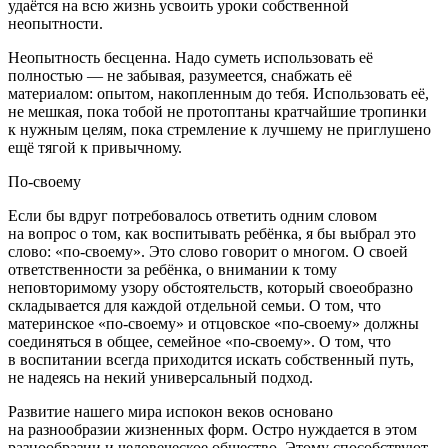
удаётся на всю жизнь усвоить уроки собственной
неопытности.
Неопытность бесценна. Надо суметь использовать её
полностью — не забывая, разумеется, снабжать её
материалом: опытом, накопленным до тебя. Использовать её,
не мешкая, пока тобой не протоптаны кратчайшие тропинки
к нужным целям, пока стремление к лучшему не приглушено
ещё тягой к привычному.
По-своему
Если бы вдруг потребовалось ответить одним словом
на вопрос о том, как воспитывать ребёнка, я бы выбрал это
слово: «по-своему». Это слово говорит о многом. О своей
ответственности за ребёнка, о внимании к тому
неповторимому узору обстоятельств, который своеобразно
складывается для каждой отдельной семьи. О том, что
материнское «по-своему» и отцовское «по-своему» должны
соединяться в общее, семейное «по-своему». О том, что
в воспитании всегда приходится искать собственный путь,
не надеясь на некий универсальный подход.
Развитие нашего мира испокон веков основано
на разнообразии жизненных форм. Остро нуждается в этом
разнообразии и человеческое общество. Этому способствуют