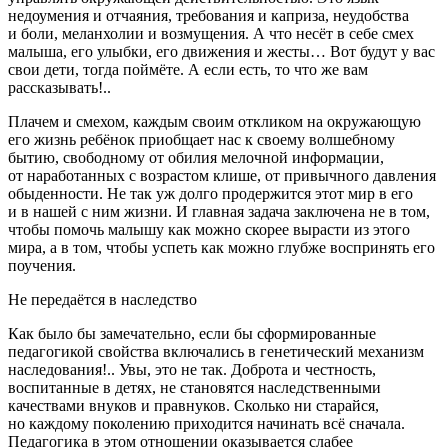
недоумения и отчаяния, требования и каприза, неудобства
и боли, меланхолии и возмущения. А что несёт в себе смех
малыша, его улыбки, его движения и жесты… Вот будут у вас
свои дети, тогда поймёте. А если есть, то что же вам
рассказывать!..
Плачем и смехом, каждым своим откликом на окружающую
его жизнь ребёнок приобщает нас к своему волшебному
бытию, свободному от обилия мелочной информации,
от наработанных с возрастом клише, от привычного давления
обыденности. Не так уж долго продержится этот мир в его
и в нашей с ним жизни. И главная задача заключена не в том,
чтобы помочь малышу как можно скорее вырасти из этого
мира, а в том, чтобы успеть как можно глубже воспринять его
поучения.
Не передаётся в наследство
Как было бы замечательно, если бы сформированные
педагогикой свойства включались в генетический механизм
наследования!.. Увы, это не так. Доброта и честность,
воспитанные в детях, не становятся наследственными
качествами внуков и правнуков. Сколько ни старайся,
но каждому поколению приходится начинать всё сначала.
Педагогика в этом отношении оказывается слабее