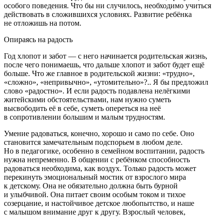
особого поведения. Что бы ни случилось, необходимо учиться
действовать в сложившихся условиях. Развитие ребёнка
не отложишь на потом.
Опираясь на радость
Год хлопот и забот — с него начинается родительская жизнь,
после чего понимаешь, что дальше хлопот и забот будет ещё
больше. Что же главное в родительской жизни: «трудно»,
«сложно», «непривычно», «утомительно»?.. Я бы предложил
слово «радостно». И если радость подавлена нелёгкими
житейскими обстоятельствами, нам нужно суметь
высвободить её в себе, суметь опереться на неё
в сопротивлении большим и малым трудностям.
Умение радоваться, конечно, хорошо и само по себе. Оно
становится замечательным подспорьем в любом деле.
Но в педагогике, особенно в семейном воспитании, радость
нужна непременно. В общении с ребёнком способность
радоваться необходима, как воздух. Только радость может
перекинуть эмоциональный мостик от взрослого мира
к детскому. Она не обязательно должна быть бурной
и улыбчивой. Она питает своим особым током и тихое
созерцание, и настойчивое детское любопытство, и наше
с малышом внимание друг к другу. Взрослый человек,