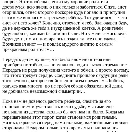
вопрос. Этот пообещал, если ему хорошие родители
достанутся, всю жизнь о них только и заботиться. Опять аист
огорчился, отнёс второго поскорее куда попало и приступил
с этим же вопросом к третьему ребёнку. Тот удивился — чего
аист от него хочет? Конечно, отвечает, я тебе благодарен буду,
да не держать же тебя в изукрашенной клетке. А родителей
буду любить, какими бы они ни были. Но у меня самого ведь
будут дети, им я и постараюсь воздать за все свои удачи.
Возликовал аист — и повлёк мудрого дитятю к самым
прекрасным родителям…
Передать детям лучшее, что было вложено в тебя или
приобретено тобою, — нормальное родительское стремление.
Передать не ради получения чего-то в обмен, а просто потому,
что этого требует сердце. Соединять прошлое с будущим ради
того вечного, которое свойственно всем временам. Любить,
радуясь взаимности, но не требуя её как обязательной дани,
не добиваясь невозможной симметрии…
Пока нам не довелось растить ребёнка, следить за его
становлением и участвовать в его судьбе, мы сами ещё
не вышли из детства, сколько бы лет нам ни было. Когда мы
перешагиваем этот порог, когда становимся родителями,
жизнь открывается перед нами новыми, важнейшими своими
сторонами. Недаром только в это время мы начинаем по-