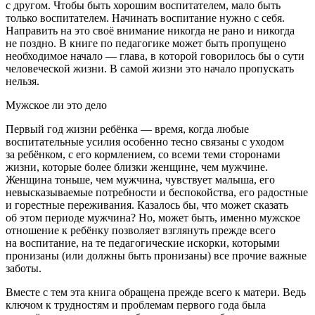
с другом. Чтобы быть хорошим воспитателем, мало быть
только воспитателем. Начинать воспитание нужно с себя.
Направить на это своё внимание никогда не рано и никогда
не поздно. В книге по педагогике может быть пропущено
необходимое начало — глава, в которой говорилось бы о сути
человеческой жизни. В самой жизни это начало пропускать
нельзя.
Мужское ли это дело
Первый год жизни ребёнка — время, когда любые
воспитательные усилия особенно тесно связаны с уходом
за ребёнком, с его кормлением, со всеми теми сторонами
жизни, которые более близки женщине, чем мужчине.
Женщина тоньше, чем мужчина, чувствует малыша, его
невысказываемые потребности и беспокойства, его радостные
и горестные переживания. Казалось бы, что может сказать
об этом периоде мужчина? Но, может быть, именно мужское
отношение к ребёнку позволяет взглянуть прежде всего
на воспитание, на те педагогические искорки, которыми
пронизаны (или должны быть пронизаны) все прочие важные
заботы.
Вместе с тем эта книга обращена прежде всего к матери. Ведь
ключом к трудностям и проблемам первого года была