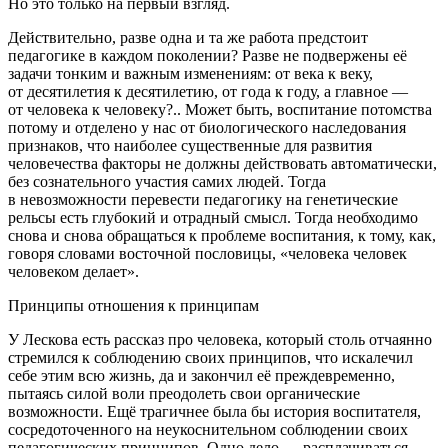
Но это только на первый взгляд.
Действительно, разве одна и та же работа предстоит
педагогике в каждом поколении? Разве не подвержены её
задачи тонким и важным изменениям: от века к веку,
от десятилетия к десятилетию, от года к году, а главное —
от человека к человеку?.. Может быть, воспитание потомства
потому и отделено у нас от биологического наследования
признаков, что наиболее существенные для развития
человечества факторы не должны действовать автоматически,
без сознательного участия самих людей. Тогда
в невозможности перевести педагогику на генетические
рельсы есть глубокий и отрадный смысл. Тогда необходимо
снова и снова обращаться к проблеме воспитания, к тому, как,
говоря словами восточной пословицы, «человека человек
человеком делает».
Принципы отношения к принципам
У Лескова есть рассказ про человека, который столь отчаянно
стремился к соблюдению своих принципов, что искалечил
себе этим всю жизнь, да и закончил её преждевременно,
пытаясь силой воли преодолеть свои органические
возможности. Ещё трагичнее была бы история воспитателя,
сосредоточенного на неукоснительном соблюдении своих
педагогических принципов. Одно дело — расплачиваться