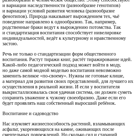
и вариации наследственности (разнообразие генотипов)
и вариации условий развития человека (разнообразие
фенотипов). Природа наказывает вырождением тех, чьё
поведение направлено к однообразию. Так, например,
родственные браки ведут к вырождению потомства. Так
и стандартизация воспитания способствует нивелировке
индивидуальностей, ведёт к культурному и нравственному
застою.
Речь не только о стандартизации форм общественного
воспитания. Растут тиражи книг, растёт тиражирование идей.
Какой-либо педагогический подход может войти в моду,
но даже самой модной моделью воспитания невозможно
заменить великое «по-своему». Нужны не готовые клише,
а материал для развития своих представлений, для лучшего их
осуществления в реальной жизни. И если у воспитателя
выкристаллизовалась своя удачная система, он должен суметь
сохранить уважение к чужому своеобразию. Даже если его
будет проявлять наш собственный выросший ребёнок.
Воспитание и садоводство
Нас изумляет жизнеспособность растений, взламывающих
асфальт, укореняющихся на камне, оживающих после
смертельных повреждений. Но сколько сил и стараний