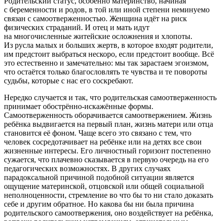
Родительский статус, особенно материнство, начиная
с беременности и родов, в той или иной степени неминуемо
связан с самоотверженностью. Женщина идёт на риск
физических страданий. И отец и мать идут
на многочисленные житейские осложнения и хлопоты.
Из русла малых и больших жертв, в которое входят родители,
им предстоит выбраться нескоро, если предстоит вообще. Всё
это естественно и замечательно: мы так зарастаем эгоизмом,
что остаётся только благословлять те чувства и те повороты
судьбы, которые с нас его соскребают.
Нередко случается и так, что родительская самоотверженность
принимает обострённо-искажённые формы.
Самоотверженность оборачивается самоотвержением. Жизнь
ребёнка выдвигается на первый план, жизнь матери или отца
становится её фоном. Чаще всего это связано с тем, что
человек сосредотачивает на ребёнке или на детях все свои
жизненные интересы. Его личностный горизонт постепенно
сужается, что плачевно сказывается в первую очередь на его
педагогических возможностях. В других случаях
парадоксальной причиной подобной ситуации является
ощущение материнской, отцовской или общей социальной
неполноценности, стремление во что бы то ни стало доказать
себе и другим обратное. Но какова бы ни была причина
родительского самоотвержения, оно воздействует на ребёнка,