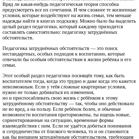
Вряд ли какая-нибудь педагогическая теория способна
предусмотреть все их сочетания. И чем сложнее те жизненные
условия, которые воздействуют на жизнь семьи, тем меньше
надежды найти в книгах подсказку. Можно было бы выделить
целый раздел педагогики, который каждому приходится
составлять самостоятельно: педагогику затруднённых
обстоятельств.
Педагогика затруднённых обстоятельств — это поиск
нестандартных, особых подходов к воспитанию, которые
отвечали бы особым обстоятельствам в жизни ребёнка и его
семьи.
Этот особый раздел педагогики посвящён тому, как быть
воспитателем тогда, когда это трудно и даже когда это кажется
невозможным. Если у тебя сложные квартирные условия,
нужно не только добиваться их изменения,
но и приспосабливать свою жизнь с ребёнком к этому
затруднённому обстоятельству — так, чтобы оно действовало
не во вред, а на пользу. Если ребёнок болен, и обычные
возможности воспитания приторможены, ты ищешь новые,
сориентированные на ситуацию, временные формы
взаимодействия с ним. Если не удаётся добиться понимания
и сотрудничества от близкого человека, то и он становится
как бы внешним затруднённым обстоятельством, требующим