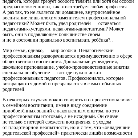
педагога, которая требует особого таланта или хотя бы особой
предрасположенности, как этого требует любая профессия.
А раз так, то не является ли домашнее, внутрисемейное
воспитание лишь плохим заменителем профессиональной
педагогики? Может быть, удел родителей — оставаться
педагогами-кустарями, педагогами-дилетантами? Может
быть, они в подавляющем большинстве своём
и не в состоянии правильно воспитывать ребёнка?..
Мир семьи, однако, — мир особый. Педагогический
профессионализм разворачивается преимущественно в сфере
общественного воспитания. Дошкольные учреждения,
школьное преподавание, учебно-производственные занятия,
специальное обучение — вот где нужно искать
профессиональных педагогов. Профессионалов, которые
возвращаются домой и превращаются в самых обычных
родителей.
В некоторых случаях можно говорить и о профессионализме
в семейном воспитании, имея в виду соединение
приобретённых знаний с накопленным опытом, но это
профессионализм итоговый, а не исходный. Он связан
не только с потерей свежести восприятия, с уходом
от плодотворной неопытности, но и с тем, что «овладевший
родительской профессией» практически лишён возможности