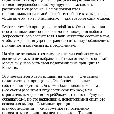
за свою твердолобость самому, другое — заставлять
расплачиваться ребёнка. Нельзя поклоняться
принципиальности самой по себе: есть более важные вещи.
«Будь другом, а не принципом», — как говорил один мудрец.
Вместе с тем без принципов не обойтись. Осознанные или
неосознанные, они составляют костяк поведения любого
добросовестного воспитателя. Наше искусство состоит в том,
чтобы сохранять внутреннее равновесие между соблюдением
принципов и разумным их преодолением.
На чём же основываться тому, кто не стал ещё искусным
воспитателем, кто не набрался ещё педагогического опыта?
Могут ли у него быть свои педагогические принципы?
Конечно.
Это прежде всего свои взгляды на жизнь — фундамент
педагогических принципов. Это бесценный опыт
собственного детства. Он может быть положительным
(«со своим ребёнком я буду вести себя так же») или
отрицательным («со своим ребёнком ни за что не буду так
обращаться»), но это важнейший, неповторимый опыт, это
основа для выбора. Семейные принципы
взаимоотношений — они тоже могут постепенно
превратиться в принципы педагогические. Традиции