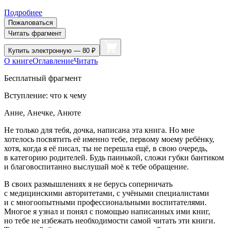
Подробнее
Пожаловаться
Читать фрагмент
Купить
электронную — 80 ₽
О книге
Оглавление
Читать
Бесплатный фрагмент
Вступление: что к чему
Анне, Анечке, Анюте
Не только для тебя, дочка, написана эта книга. Но мне
хотелось посвятить её именно тебе, первому моему ребёнку,
хотя, когда я её писал, ты не перешла ещё, в свою очередь,
в категорию родителей. Будь паинькой, сложи губки бантиком
и благовоспитанно выслушай моё к тебе обращение.
В своих размышлениях я не берусь соперничать
с медицинскими авторитетами, с учёными специалистами
и с многоопытными профессиональными воспитателями.
Многое я узнал и понял с помощью написанных ими книг,
но тебе не избежать необходимости самой читать эти книги.