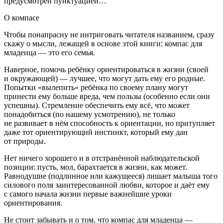
предусмотрен пунктуацией…
О компасе
Чтобы понапрасну не интриговать читателя названием, сразу
скажу о мысли, лежащей в основе этой книги: компас для
младенца — это его семья.
Наверное, помочь ребёнку ориентироваться в жизни (своей
и окружающей) — лучшее, что могут дать ему его родные.
Попытки «вылепить» ребёнка по своему плану могут
принести ему больше вреда, чем пользы (особенно если они
успешны). Стремление обеспечить ему всё, что может
понадобиться (по нашему усмотрению), не только
не развивает в нём способность к ориентации, но притупляет
даже тот ориентирующий инстинкт, который ему дан
от природы.
Нет ничего хорошего и в отстранённой наблюдательской
позиции: пусть, мол, барахтается в жизни, как может.
Равнодушие (подлинное или кажущееся) лишает малыша того
силового поля заинтересованной любви, которое и даёт ему
с самого начала жизни первые важнейшие уроки
ориентирования.
Не стоит забывать и о том, что компас для младенца —