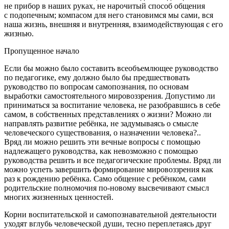
не прибор в наших руках, не нарочитый способ общения
с подопечным; компасом для него становимся мы сами, вся
наша жизнь, внешняя и внутренняя, взаимодействующая с его
жизнью.
Пропущенное начало
Если бы можно было составить всеобъемлющее руководство
по педагогике, ему должно было бы предшествовать
руководство по вопросам самопознания, по основам
выработки самостоятельного мировоззрения. Допустимо ли
приниматься за воспитание человека, не разобравшись в себе
самом, в собственных представлениях о жизни? Можно ли
направлять развитие ребёнка, не задумываясь о смысле
человеческого существования, о назначении человека?..
Вряд ли можно решить эти вечные вопросы с помощью
надлежащего руководства, как невозможно с помощью
руководства решить и все педагогические проблемы. Вряд ли
можно успеть завершить формирование мировоззрения как
раз к рождению ребёнка. Само общение с ребёнком, сами
родительские полномочия по-новому высвечивают смысл
многих жизненных ценностей.
Корни воспитательской и самопознавательной деятельности
уходят вглубь человеческой души, тесно переплетаясь друг