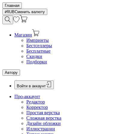
Главная
RUB
Сменить валюту
Магазин
Импринты
Бестселлеры
Бесплатные
Скидки
Подборки
Автору
Войти в аккаунт
Про-аккаунт
Редактор
Корректор
Простая верстка
Сложная верстка
Дизайн обложки
Иллюстрации