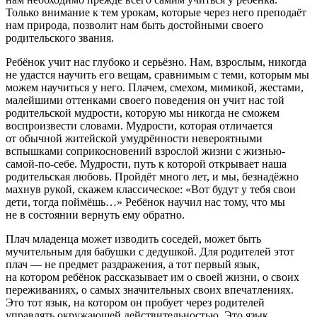
Только внимание к тем урокам, которые через него преподаёт
нам природа, позволит нам быть достойными своего
родительского звания.
Ребёнок учит нас глубоко и серьёзно. Нам, взрослым, никогда
не удастся научить его вещам, сравнимым с теми, которым мы
можем научиться у него. Плачем, смехом, мимикой, жестами,
малейшими оттенками своего поведения он учит нас той
родительской мудрости, которую мы никогда не сможем
воспроизвести словами. Мудрости, которая отличается
от обычной житейской умудрённости невероятными
вспышками соприкосновений взрослой жизни с жизнью-
самой-по-себе. Мудрости, путь к которой открывает наша
родительская любовь. Пройдёт много лет, и мы, безнадёжно
махнув рукой, скажем классическое: «Вот будут у тебя свои
дети, тогда поймёшь…» Ребёнок научил нас тому, что мы
не в состоянии вернуть ему обратно.
Плач младенца может изводить соседей, может быть
мучительным для бабушки с дедушкой. Для родителей этот
плач — не предмет раздражения, а тот первый язык,
на котором ребёнок рассказывает им о своей жизни, о своих
переживаниях, о самых значительных своих впечатлениях.
Это тот язык, на котором он пробует через родителей
управлять окружающей действительностью. Это язык