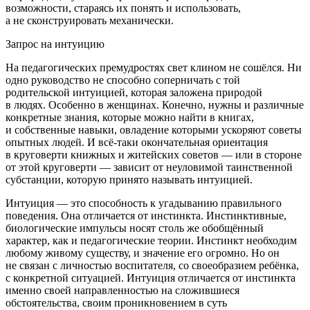
возможности, стараясь их понять и использовать,
а не сконструировать механически.
Запрос на интуицию
На педагогических премудростях свет клином не сошёлся. Ни
одно руководство не способно соперничать с той
родительской интуицией, которая заложена природой
в людях. Особенно в женщинах. Конечно, нужны и различные
конкретные знания, которые можно найти в книгах,
и собственные навыки, овладение которыми ускоряют советы
опытных людей. И всё-таки окончательная ориентация
в круговерти книжных и житейских советов — или в стороне
от этой круговерти — зависит от неуловимой таинственной
субстанции, которую принято называть интуицией.
Интуиция — это способность к угадыванию правильного
поведения. Она отличается от инстинкта. Инстинктивные,
биологические импульсы носят столь же обобщённый
характер, как и педагогические теории. Инстинкт необходим
любому живому существу, и значение его огромно. Но он
не связан с личностью воспитателя, со своеобразием ребёнка,
с конкретной ситуацией. Интуиция отличается от инстинкта
именно своей направленностью на сложившиеся
обстоятельства, своим проникновением в суть