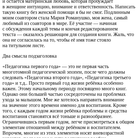
и остаётся материнская любовь, которая пробуждает
в женщине интуицию, внимание и ответственность. Написать
такую книгу без женской помощи я бы не смог. Подлинным
моим соавтором стала Мария Романушко, моя жена, самый
любимый из соавторов в мире. Её участие — начиная
с обсуждения каждой темы и кончая редактированием
текста — оказалось решающим для создания книги. Жаль, что
она не согласилась на то, чтобы её имя тоже стояло
на титульном листе.
Два смысла подзаголовка
«Педагогика первого года» — это не первая часть
многотомной педагогической эпопеи, после чего должны
следовать «Педагогика второго года», «Педагогика третьего
года» и т.д.. Просто первый год жизни ребёнка особенно
важен. Этому начальному периоду посвящено много книг.
Однако они большей частью сосредоточены на проблемах
ухода за малышом. Мне же хотелось направить внимание
на значение этого времени именно для воспитания. Кроме
того, с каждым годом жизни ребёнка проблемы и средства
воспитания становятся всё тоньше и разнообразнее.
Ограничившись первым годом, легче присмотреться к общим
элементам отношений между ребёнком и воспитателем.
Впрочем, многие из этих элементов носят вневозрастной