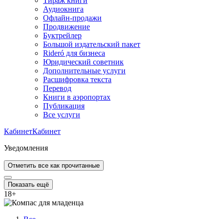
Тираж книги
Аудиокнига
Офлайн-продажи
Продвижение
Буктрейлер
Большой издательский пакет
Rideró для бизнеса
Юридический советник
Дополнительные услуги
Расшифровка текста
Перевод
Книги в аэропортах
Публикация
Все услуги
Кабинет
Кабинет
Уведомления
Отметить все как прочитанные
Показать ещё
18
+