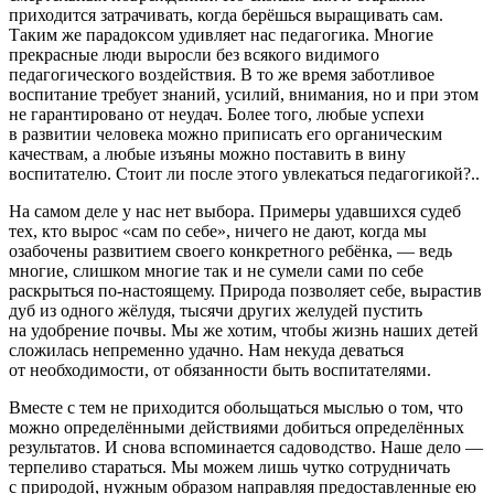
приходится затрачивать, когда берёшься выращивать сам.
Таким же парадоксом удивляет нас педагогика. Многие
прекрасные люди выросли без всякого видимого
педагогического воздействия. В то же время заботливое
воспитание требует знаний, усилий, внимания, но и при этом
не гарантировано от неудач. Более того, любые успехи
в развитии человека можно приписать его органическим
качествам, а любые изъяны можно поставить в вину
воспитателю. Стоит ли после этого увлекаться педагогикой?..
На самом деле у нас нет выбора. Примеры удавшихся судеб
тех, кто вырос «сам по себе», ничего не дают, когда мы
озабочены развитием своего конкретного ребёнка, — ведь
многие, слишком многие так и не сумели сами по себе
раскрыться по-настоящему. Природа позволяет себе, вырастив
дуб из одного жёлудя, тысячи других желудей пустить
на удобрение почвы. Мы же хотим, чтобы жизнь наших детей
сложилась непременно удачно. Нам некуда деваться
от необходимости, от обязанности быть воспитателями.
Вместе с тем не приходится обольщаться мыслью о том, что
можно определёнными действиями добиться определённых
результатов. И снова вспоминается садоводство. Наше дело —
терпеливо стараться. Мы можем лишь чутко сотрудничать
с природой, нужным образом направляя предоставленные ею