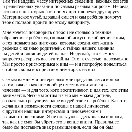
Там ты найдёшь массу интересных сведений, важных советов
и решительных указаний по самым разным вопросам. Не беда,
что они в некоторых частностях противоречат друг другу.
Материнское чутьё, здравый смысл и сам ребёнок помогут
тебе с пользой пройти по этому лабиринту.
Мне хочется поговорить с тобой не столько о технике
обращения с ребёнком, сколько об искусстве
общения
с ним,
о тех незаметных ниточках, которые соединяют жизнь
ребёнка с жизнью родителей, о тайнах нашего влияния
на детей и влияния детей на нас. Не думай, что я смогу
запросто раскрыть все эти тайны. Это, к счастью, невозможно.
Мы просто присмотримся к ним — и я попробую поделиться
с тобой своим восприятием некоторых из них.
Самым важным и интересным мне представляется вопрос
о том, какое значение вообще имеет воспитание для
человека — и для того, кого воспитывают, и для тех, кто этим
занимается. Чего мы хотим и чего мы можем достичь,
сознательно регулируя наше воздействие на ребёнка. Как эти
желания и возможности связаны с нашей личностью,
с другими нашими интересами и человеческими
взаимоотношениями. Я не пользуюсь здесь знаком вопроса,
так как не смог бы убрать его в конце книги. Правильнее
было бы поставить знак размышления, если бы он был