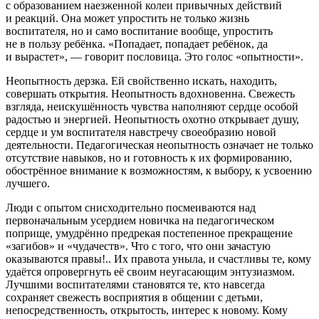
с образованием наезженной колеи привычных действий
и реакций. Она может упростить не только жизнь
воспитателя, но и само воспитание вообще, упростить
не в пользу ребёнка. «Попадает, попадает ребёнок, да
и вырастет», — говорит пословица. Это голос «опытности».
Неопытность дерзка. Ей свойственно искать, находить,
совершать открытия. Неопытность вдохновенна. Свежесть
взгляда, неискушённость чувства наполняют сердце особой
радостью и энергией. Неопытность охотно открывает душу,
сердце и ум воспитателя навстречу своеобразию новой
деятельности. Педагогическая неопытность означает не только
отсутствие навыков, но и готовность к их формированию,
обострённое внимание к возможностям, к выбору, к усвоению
лучшего.
Люди с опытом снисходительно посмеиваются над
первоначальным усердием новичка на педагогическом
поприще, умудрённо предрекая постепенное прекращение
«загибов» и «чудачеств». Что с того, что они зачастую
оказываются правы!.. Их правота уныла, и счастливы те, кому
удаётся опровергнуть её своим неугасающим энтузиазмом.
Лучшими воспитателями становятся те, кто навсегда
сохраняет свежесть восприятия в общении с детьми,
непосредственность, открытость, интерес к новому. Кому