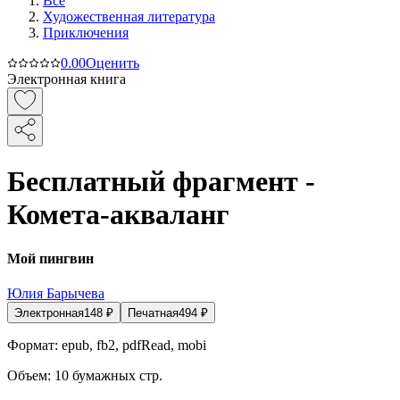
Все
Художественная литература
Приключения
0.0
0
Оценить
Электронная книга
Бесплатный фрагмент -
Комета-акваланг
Мой пингвин
Юлия Барычева
Электронная
148
₽
Печатная
494
₽
Формат:
epub, fb2, pdfRead, mobi
Объем:
10
бумажных стр.