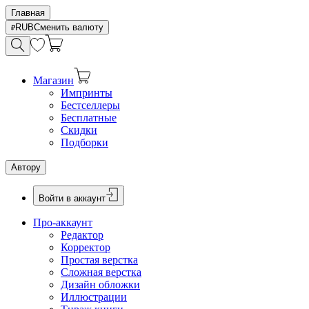
Главная
RUB
Сменить валюту
Магазин
Импринты
Бестселлеры
Бесплатные
Скидки
Подборки
Автору
Войти в аккаунт
Про-аккаунт
Редактор
Корректор
Простая верстка
Сложная верстка
Дизайн обложки
Иллюстрации