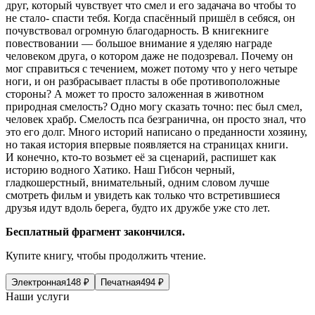
друг, который чувствует что смел и его зада
чача
во чтобы то
не стало- спасти тебя. Когда спасённый пришёл в себяся, он
почувствовал огромную благодарность. В книгекниге
повествовании —
боль
шое вн
иман
ие я уделяю награде
человеком друга, о котором даже не подозревал. Почему он
мог справиться с течением, может потому что у него четыре
ноги, и он разбрасывает пласты в обе противоположные
стороны? А может то просто заложенная в животном
природная смелость? Одно могу сказать точно: пес был смел,
человек храбр. Смелость пса безгранична, он просто знал, что
это его долг. Много историй написано о преданности хозяину,
но такая история впервые появляется на страницах книги.
И конечно, кто-то возьмет её за сценарий, распишет как
историю водного Хатико. Наш Гибсон черный,
гладкошерстный, внимательный, одним словом лучше
смотреть ф
ильм
и увидеть как только что встретившиеся
друзья идут вдоль берега, будто их дружбе уже сто лет.
Бесплатный фрагмент закончился.
Купите книгу, чтобы продолжить чтение.
Электронная
148
₽
Печатная
494
₽
Наши услуги