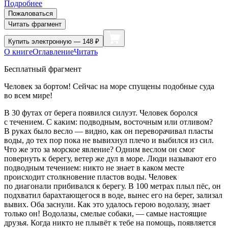
Подробнее
Пожаловаться
Читать фрагмент
Купить
электронную — 148 ₽
О книге
Оглавление
Читать
Бесплатный фрагмент
Человек за бортом!
Сейчас на море спущены подобные суда
во всем мире!
В 30 футах от берега появился силуэт. Человек боролся
с течением. С каким: подводным, восточным или отливом?
В руках было весло — видно, как он переворачивал пласты
воды, до тех пор пока не вывихнул плечо и выбился из сил.
Что же это за морское явление? Одним веслом он смог
повернуть к берегу, ветер же дул в море. Люди называют его
подводным течением: никто не знает в каком месте
происходит столкновение пластов воды. Человек
по диагонали прибивался к берегу. В 100 метрах плыл пёс, он
подхватил барахтающегося в воде, вынес его на берег, зализал
вывих. Оба заснули. Как это удалось герою водолазу, знает
только он! Водолазы, смелые собаки, — самые настоящие
друзья. Когда никто не плывёт к тебе на помощь, появляется