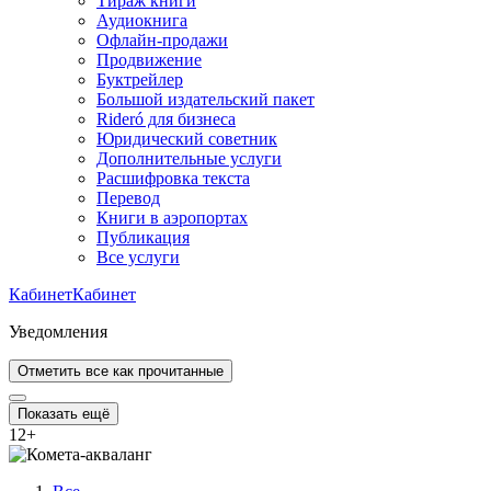
Тираж книги
Аудиокнига
Офлайн-продажи
Продвижение
Буктрейлер
Большой издательский пакет
Rideró для бизнеса
Юридический советник
Дополнительные услуги
Расшифровка текста
Перевод
Книги в аэропортах
Публикация
Все услуги
Кабинет
Кабинет
Уведомления
Отметить все как прочитанные
Показать ещё
12
+