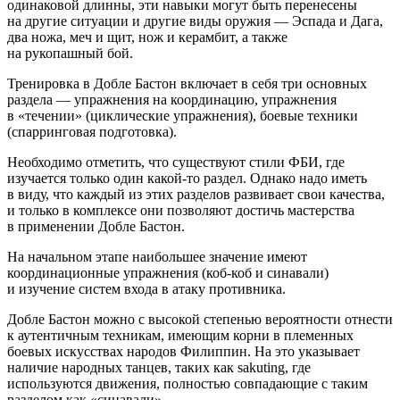
одинаковой длинны, эти навыки могут быть перенесены
на другие ситуации и другие виды оружия — Эспада и Дага,
два ножа, меч и щит, нож и керамбит, а также
на рукопашный бой.
Тренировка в Добле Бастон включает в себя три основных
раздела — упражнения на координацию, упражнения
в «течении» (циклические упражнения), боевые техники
(
спарринг
овая подготовка).
Необходимо отметить, что существуют стили ФБИ, где
изучается только один какой-то раздел. Однако надо иметь
в виду, что каждый из этих разделов развивает свои качества,
и только в комплексе они позволяют достичь мастерства
в применении Добле Бастон.
На начальном этапе наи
боль
шее значение имеют
коорди
нацио
нные упражнения (коб-коб и синавали)
и изучение систем входа в атаку противника.
Добле Бастон можно с высокой степенью вероятности отнести
к аутентичным техникам, имеющим корни в племенных
боевых искусствах народов Филиппин. На это указывает
наличие народных танцев, таких как sakuting, где
используются движения, полностью совпадающие с таким
разделом как «синавали».