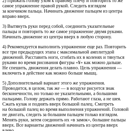
2) Прижать голову ухом к правому плечу и повторить то же
самое упражнение правой рукой. Следить взглядом
за кончиком пальца. Начинать движение пальцем из центра
вправо вверх.
3) Вытянуть руки перед собой, соединить указательные
пальцы и повторить то же самое упражнение двумя руками.
Начинать движение из центра вверх в любую сторону.
4) Рекомендуется выполнить упражнение еще раз. Повторить
все три предыдущих этапа с максимальной амплитудой
движений. Расставить ноги, сгибать их в коленях и тянуться
руками во время рисования фигуры «¥» как можно дальше.
Не спешить, движения делать плавно. Цель упражнения —
включить в действие как можно
боль
ше мышц.
5) Дополнительный вариант этого же упражнения.
Проводится, в целом, так же — в воздухе рисуется знак
бесконечности, но только не указательными, а
боль
шими
пальцами. Голову держать прямо. Работают глаза, а не шея.
Сжать кулак и поднять вверх
боль
шой палец. Смотреть
на
боль
шой палец во время выполнения упражнений. Головой
не двигать, следить за
боль
шим пальцем только взглядом.
Менять руки, затем соединить их «в замок»,
боль
шие пальцы
вверх. Все варианты движений начинать из центра вверх
влево.