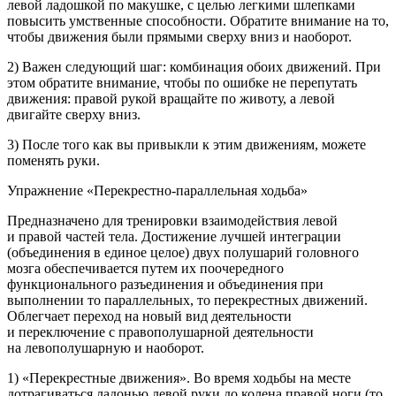
левой ладошкой по макушке, с целью легкими шлепками
повысить умственные способности. Обратите вн
иман
ие на то,
чтобы движения были прямыми сверху вниз и наоборот.
2) Важен следующий шаг: комбинация обоих движений. При
этом обратите вн
иман
ие, чтобы по ошибке не перепутать
движения: правой рукой вращайте по животу, а левой
двигайте сверху вниз.
3) После того как вы привыкли к этим движениям, можете
поменять руки.
Упражнение «Перекрестно-параллельная ходьба»
Предназначено для тренировки взаимодействия левой
и правой частей тела. Достижение лучшей интеграции
(объединения в единое целое) двух полушарий головного
мозга обеспечивается путем их поочередного
функционального разъединения и объединения при
выполнении то параллельных, то перекрестных движений.
Облегчает переход на новый вид деятельности
и переключение с правополушарной деятельности
на левополушарную и наоборот.
1) «Перекрестные движения». Во время ходьбы на месте
дотрагиваться ладонью левой руки до колена правой ноги (то