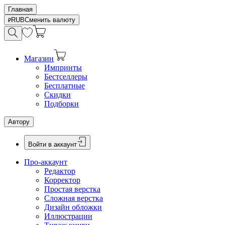
Главная
RUB
Сменить валюту
Магазин
Импринты
Бестселлеры
Бесплатные
Скидки
Подборки
Автору
Войти в аккаунт
Про-аккаунт
Редактор
Корректор
Простая верстка
Сложная верстка
Дизайн обложки
Иллюстрации