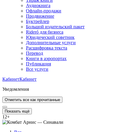
Тираж книги
Аудиокнига
Офлайн-продажи
Продвижение
Буктрейлер
Большой издательский пакет
Rideró для бизнеса
Юридический советник
Дополнительные услуги
Расшифровка текста
Перевод
Книги в аэропортах
Публикация
Все услуги
Кабинет
Кабинет
Уведомления
Отметить все как прочитанные
Показать ещё
12
+