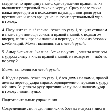
сведение по принципу палис, одновременно правая палка
выполняет встречный тычок в
корпус
. Сразу после тычка
палка переводится в положение плума для контроля руки
противника и через вращение наносит вертикальный удар
в голову.
4.
Пасункит канан / калива
. Атака по углу 1, защита отшагом
и палис при помощи сонкити правой палкой, с подшагом
вперед, лабтик правой палкой и переход к любой из базовых
комбинаций. Может выполняться с левой рукой.
5.
Альдабис канан / калива
. Атака по углу 1, зашита отшагом
с ударом снизу в кисть правой палкой, на возврате — лабтик
по углу 2.
Может выполняться левой рукой.
6.
Кадена реаль
. Атака по углу 1, блок двумя палками, правой
делаем перевод удара вправо, одновременно переходя к удару
абанико. Зацепляем руку противника пуньо и наносим удар
в голову левым пуньо.
Подготовительные упражнения
Современные стили филиппинских боевых искусств много