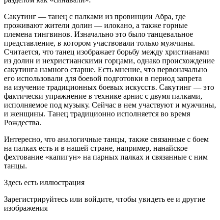
Сакутинг — танец с палками из провинции Абра, где
проживают жители долин — илокано, а также горные
племена тинг
вино
в. Изначально это было танцевальное
представление, в котором участвовали только мужчины.
Считается, что танец изображает борьбу между христианами
из долин и нехристианскими горцами, однако происхождение
сакутинга намного старше. Есть мнение, что первоначально
его использовали для боевой подготовки в период запрета
на изучение традиционных боевых искусств. Сакутинг — это
фактически упражнение в технике арнис с двумя палками,
исполняемое под музыку. Сейчас в нем участвуют и мужчины,
и женщины. Танец традиционно исполняется во время
Рождества.
Интересно, что аналогичные танцы, также связанные с боем
на палках есть и в нашей стране, например, нанайское
фехтование «капигун» на парных палках и связанные с ним
танцы.
Здесь есть иллюстрация
Зарегистрируйтесь или войдите, чтобы увидеть ее и другие
изображения