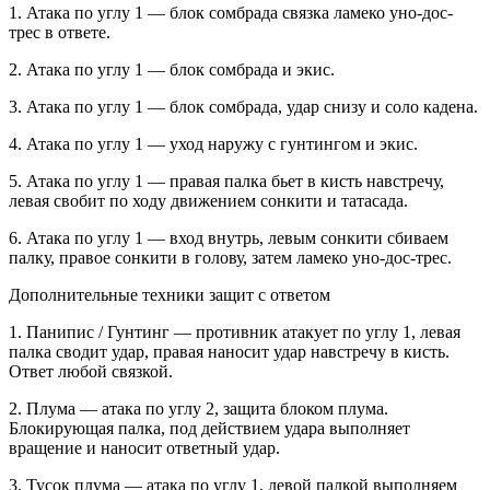
1. Атака по углу 1 — блок сомбрада связка ламеко уно-дос-
трес в ответе.
2. Атака по углу 1 — блок сомбрада и экис.
3. Атака по углу 1 — блок сомбрада, удар снизу и соло кадена.
4. Атака по углу 1 — уход наружу с гунтингом и экис.
5. Атака по углу 1 — правая палка бьет в кисть навстречу,
левая свобит по ходу движением сонкити и татасада.
6. Атака по углу 1 — вход внутрь, левым сонкити сбиваем
палку, правое сонкити в голову, затем ламеко уно-дос-трес.
Дополнительные техники защит с ответом
1.
Панипис / Гунтинг
— противник атакует по углу 1, левая
палка сводит удар, правая наносит удар навстречу в кисть.
Ответ любой связкой.
2.
Плума
— атака по углу 2, защита блоком плума.
Блокирующая палка, под действием удара выполняет
вращение и наносит ответный удар.
3.
Тусок плума
— атака по углу 1, левой палкой выполняем