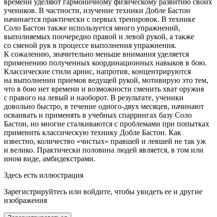
времени уделяют гармоничному физическому развитию своих
учеников. В частности, изучение техники Добле Бастон
начинается практически с первых тренировок. В технике
Соло Бастон также используется много упражнений,
выполняемых поочередно правой и левой рукой, а также
со сменой рук в процессе выполнения упражнения.
К сожалению, значительно меньше вн
иман
ия уделяется
применению полученных коорди
нацио
нных навыков в бою.
Классические стили арнис, напротив, концентрируются
на выполнении приемов ведущей рукой, мотивирую это тем,
что в бою нет времени и возможности сменить хват оружия
с правого на левый и наоборот. В результате, ученики
довольно быстро, в течение одного-двух месяцев, начинают
осваивать и применять в учебных
спарринг
ах базу Соло
Бастон, но многие сталкиваются с проблемами при попытках
применить классическую технику Добле Бастон. Как
известно, количество «чистых» правшей и левшей не так уж
и велико. Практически половина людей является, в том или
ином виде, амбидекстрами.
Здесь есть иллюстрация
Зарегистрируйтесь или войдите, чтобы увидеть ее и другие
изображения