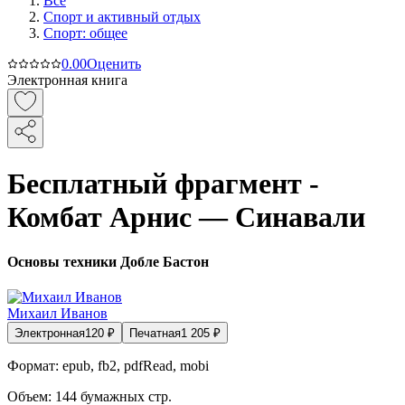
Все
Спорт и активный oтдых
Спорт: общее
0.0
0
Оценить
Электронная книга
Бесплатный фрагмент -
Комбат Арнис — Синавали
Основы техники Добле Бастон
Михаил Иванов
Электронная
120
₽
Печатная
1 205
₽
Формат:
epub, fb2, pdfRead, mobi
Объем:
144
бумажных стр.