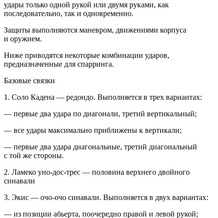
удары только одной рукой или двумя руками, как
последовательно, так и одновременно.
Защиты выполняются маневром, движениями
корпус
а
и оружием.
Ниже приводятся некоторые комбинации ударов,
предназначенные для
спарринг
а.
Базовые связки
1.
Соло Кадена
— редондо. Выполняется в трех вариантах:
— первые два удара по диагонали, третий вертикальный;
— все удары максимально приближены к вертикали;
— первые два удара диагональные, третий диагональный
с той же стороны.
2.
Ламеко уно-дос-трес
— половина верхнего д
войн
ого
синавали
3.
Экис
— очо-очо синавали. Выполняется в двух вариантах:
— из позиции абьерта, поочередно правой и левой рукой;