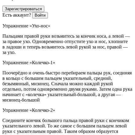
Зарегистрироваться
Есть аккаунт?
Войти
Упражнение «Ухо-нос»
Пальцами правой руки возьмитесь за кончик носа, а левой —
за правое ухо. Одновременно отпустите ухо и нос, хлопните
в ладоши и теперь возьмитесь левой рукой за нос, правой —
за ухо.
Упражнение «Колечко-1»
Поочерёдно и очень быстро перебираем пальцы рук, соединяя
в кольцо с
боль
шим пальцем указательный, средний,
безымянный, мизинец. Сначала можно каждой рукой
отдельно, потом одновременно двумя руками. Затем одна рука
начинает с «колечка» указательный-
боль
шой, а другая —
мизинец-
боль
шой
Упражнение «Колечко-2»
Соедините кончик
боль
шого пальца правой руки с кончиком
указательного левой. То же самое с
боль
шим пальцем левой
руки с указательным правой. Таким образом образуется