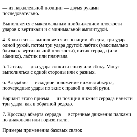
— из параллельной позиции — двумя руками
последовательно.
Выполняется с максимальным приближением плоскости
ударов к вертикали и с минимальной амплитудой.
4.
Кали сеиз
— выполняется из позиции абьерта, три удара
одной рукой, потом три удара другой: лабтик (максимально
близко к вертикальной плоскости), витик серрада (или
абанико), лабтик или планчада.
5.
Татсада
— два удара сонкити снизу или сбоку. Могут
выполняться с одной стороны или с разных.
6.
Альдабис
— исходное положение нижняя абьерта,
поочередные удары по экис с правой и левой руки.
Вариант этого приема — из позиции нижняя серрада нанести
три удара, как в обратной редодо.
7.
Кроссада абьерта-серрада
— встречные движения палками
по диаконали или горизонтали.
Примеры применения базовых связок