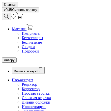
Главная
RUB
Сменить валюту
Магазин
Импринты
Бестселлеры
Бесплатные
Скидки
Подборки
Автору
Войти в аккаунт
Про-аккаунт
Редактор
Корректор
Простая верстка
Сложная верстка
Дизайн обложки
Иллюстрации