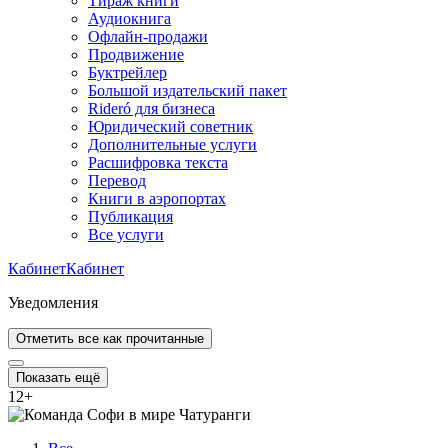
Тираж книги
Аудиокнига
Офлайн-продажи
Продвижение
Буктрейлер
Большой издательский пакет
Rideró для бизнеса
Юридический советник
Дополнительные услуги
Расшифровка текста
Перевод
Книги в аэропортах
Публикация
Все услуги
Кабинет
Кабинет
Уведомления
Отметить все как прочитанные
Показать ещё
12
+