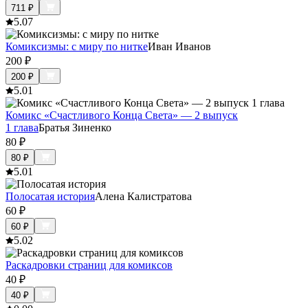
711
₽
5.0
7
Комиксизмы: с миру по нитке
Иван Иванов
200
₽
200
₽
5.0
1
Комикс «Счастливого Конца Света» — 2 выпуск
1 глава
Братья Зиненко
80
₽
80
₽
5.0
1
Полосатая история
Алена Калистратова
60
₽
60
₽
5.0
2
Раскадровки страниц для комиксов
40
₽
40
₽