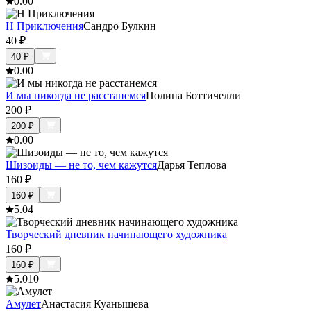
0.0
0
Н Приключения
Сандро Булкин
40
₽
40
₽
0.0
0
И мы никогда не расстанемся
Полина Боттичелли
200
₽
200
₽
0.0
0
Шизоиды — не то, чем кажутся
Дарья Теплова
160
₽
160
₽
5.0
4
Творческий дневник начинающего художника
160
₽
160
₽
5.0
10
Амулет
Анастасия Куанышева