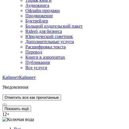
Тираж книги
Аудиокнига
Офлайн-продажи
Продвижение
Буктрейлер
Большой издательский пакет
Rideró для бизнеса
Юридический советник
Дополнительные услуги
Расшифровка текста
Перевод
Книги в аэропортах
Публикация
Все услуги
Кабинет
Кабинет
Уведомления
Отметить все как прочитанные
Показать ещё
12
+