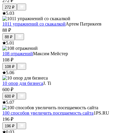
272
₽
272
₽
5.0
3
1011 упражнений со скакалкой
Артем Патрикеев
88
₽
88
₽
5.0
1
108 отражений
Максим Мейстер
108
₽
108
₽
5.0
6
10 опор для бизнеса
J. Ti
600
₽
600
₽
5.0
7
100 способов увеличить посещаемость сайта
1PS.RU
196
₽
196
₽
0.0
3