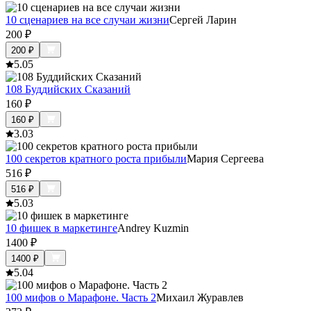
10 сценариев на все случаи жизни
Сергей Ларин
200
₽
200
₽
5.0
5
108 Буддийских Сказаний
160
₽
160
₽
3.0
3
100 секретов кратного роста прибыли
Мария Сергеева
516
₽
516
₽
5.0
3
10 фишек в маркетинге
Andrey Kuzmin
1400
₽
1400
₽
5.0
4
100 мифов о Марафоне. Часть 2
Михаил Журавлев