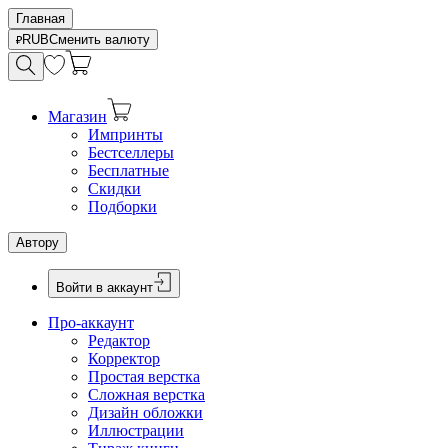
Главная
RUB
Сменить валюту
Магазин
Импринты
Бестселлеры
Бесплатные
Скидки
Подборки
Автору
Войти в аккаунт
Про-аккаунт
Редактор
Корректор
Простая верстка
Сложная верстка
Дизайн обложки
Иллюстрации