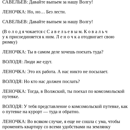
САВЕЛЬЕВ: Давайте выпьем за нашу Волгу!
ЛЕНОЧКА: Но, но… Без лести.
САВЕЛЬЕВ: Давайте выпьем за нашу Волгу!
(В о л о д я чокается с С а в е л ь е в ы м. К о в а л ь ч
у к присоединяется к ним. Л е н о ч к а отодвигает свою
рюмку)
ЛЕНОЧКА: Ты в самом деле хочешь поехать туда?
ВОЛОДЯ: Люди же едут.
ЛЕНОЧКА: Это их работа. А нас никто не посылает.
ВОЛОДЯ: Но кто нас должен послать?
ЛЕНОЧКА: Тогда, в Волжский, ты поехал по комсомольской
путевке.
ВОЛОДЯ: У тебя представление о комсомольской путевке, как
о путевке на курорт — туда и обратно.
ЛЕНОЧКА: Во всяком случае, я еще не сошла с ума, чтобы
променять квартиру со всеми удобствами на землянку