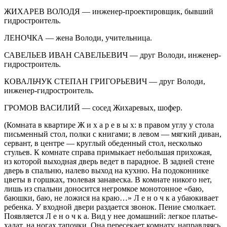
ЖИХАРЕВ ВОЛОДЯ — инженер-проектировщик, бывший
гидростроитель.
ЛЕНОЧКА — жена Володи, учительница.
САВЕЛЬЕВ ИВАН САВЕЛЬЕВИЧ — друг Володи, инженер-
гидростроитель.
КОВАЛЬЧУК СТЕПАН ГРИГОРЬЕВИЧ — друг Володи,
инженер-гидростроитель.
ГРОМОВ ВАСИЛИЙ — сосед Жихаревых, шофер.
(Комната в квартире Ж и х а р е в ы х: в правом углу у стола
письменный стол, полки с книгами; в левом — мягкий диван,
сервант, в центре — круглый обеденный стол, несколько
стульев. К комнате справа примыкает небольшая прихожая,
из которой выходная дверь ведет в парадное. В задней стене
дверь в спальню, налево выход на кухню. На подоконнике
цветы в горшках, тюлевая занавеска. В комнате никого нет,
лишь из спальни доносится негромкое монотонное «баю,
баюшки, баю, не ложися на краю…» Л е н о ч к а убаюкивает
ребенка. У входной двери раздается звонок. Пение смолкает.
Появляется Л е н о ч к а. Вид у нее домашний: легкое платье-
халат, на ногах тапочки. Она пересекает комнату, направляясь