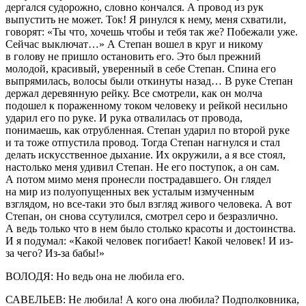
дергался судорожно, словно кончался. А провод из рук
выпустить не может. Ток! Я ринулся к нему, меня схватили,
говорят: «Ты что, хочешь чтобы и тебя так же? Побежали уже.
Сейчас выключат…» А Степан вошел в круг и никому
в голову не пришло остановить его. Это был прежний
молодой, красивый, уверенный в себе Степан. Спина его
выпрямилась, волосы были откинуты назад… В руке Степан
держал деревянную рейку. Все смотрели, как он молча
подошел к пораженному током человеку и рейкой несильно
ударил его по руке. И рука отвалилась от провода,
понимаешь, как отрубленная. Степан ударил по второй руке
и та тоже отпустила провод. Тогда Степан нагнулся и стал
делать искусственное дыхание. Их окружили, а я все стоял,
настолько меня удивил Степан. Не его поступок, а он сам.
А потом мимо меня пронесли пострадавшего. Он глядел
на мир из полуопущенных век усталым измученным
взглядом, но все-таки это был взгляд живого человека. А вот
Степан, он снова ссутулился, смотрел серо и безразлично.
А ведь только что в нем было столько красоты и достоинства.
И я подумал: «Какой человек погибает! Какой человек! И из-
за чего? Из-за бабы!»
ВОЛОДЯ: Но ведь она не любила его.
САВЕЛЬЕВ: Не любила! А кого она любила? Подполковника,