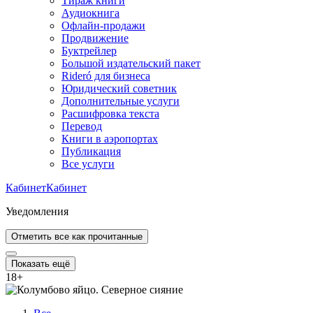
Тираж книги
Аудиокнига
Офлайн-продажи
Продвижение
Буктрейлер
Большой издательский пакет
Rideró для бизнеса
Юридический советник
Дополнительные услуги
Расшифровка текста
Перевод
Книги в аэропортах
Публикация
Все услуги
Кабинет
Кабинет
Уведомления
Отметить все как прочитанные
Показать ещё
18
+