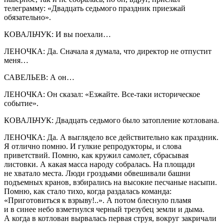
телеграмму: «Двадцать седьмого праздник приезжай
обязательно».
КОВАЛЬЧУК: И вы поехали…
ЛЕНОЧКА: Да. Сначала я думала, что директор не отпустит
меня…
САВЕЛЬЕВ: А он…
ЛЕНОЧКА: Он сказал: «Езжайте. Все-таки историческое
событие».
КОВАЛЬЧУК: Двадцать седьмого было затопление котлована.
ЛЕНОЧКА: Да. А выглядело все действительно как праздник.
Я отлично помню. И гулкие репродукторы, и слова
приветствий. Помню, как кружил самолет, сбрасывая
листовки. А какая масса народу собралась. На площади
не хватало места. Люди гроздьями обвешивали башни
подъемных кранов, взбирались на высокие песчаные насыпи.
Помню, как стало тихо, когда раздалась команда:
«Приготовиться к взрыву!..». А потом блеснуло пламя
и в синее небо взметнулся черный трезубец земли и дыма.
А когда в котлован вырвалась первая струя, вокруг закричали