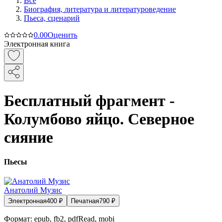
Все
Биография, литература и литературоведение
Пьеса, сценарий
0.0
0
Оценить
Электронная книга
Бесплатный фрагмент -
Колумбово яйцо. Северное
сияние
Пьесы
Анатолий Музис
Электронная
400
₽
Печатная
790
₽
Формат:
epub, fb2, pdfRead, mobi