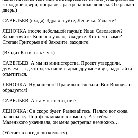
к входной двери, поправляя растрепанные волосы. Открывает
дверь.)
САВЕЛЬЕВ (входя): Здравствуйте, Леночка. Узнаете?
ЛЕНОЧКА (после небольшой паузы): Иван Савельевич?
Здравствуйте. Конечно узнаю, заходите. Кто там с вами?
Степан Григорьевич! Заходите, заходите!
(Входит К о в а л ь ч у к)
САВЕЛЬЕВ: А мы из министерства. Проект утвердили,
думаем — где-то здесь наши старые друзья живут, надо зайти
отметиться.
ЛЕНОЧКА: Ну, конечно! Правильно сделали. Вот Володя-то
обрадуется!
САВЕЛЬЕВ: А с а м о г о что, нет?
ЛЕНОЧКА: Он скоро будет. Раздевайтесь. Пальто вот сюда,
на вешалку. Портфель можно в комнату. А я сейчас.
Маленького укачивала, он меня растрепал немножко…
(Убегает в соседнюю комнату)