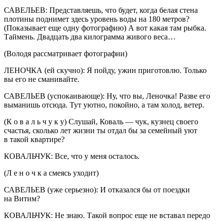
САВЕЛЬЕВ: Представляешь, что будет, когда белая стена
плотины поднимет здесь уровень воды на 180 метров?
(Показывает еще одну фотографию) А вот какая там рыбка.
Таймень. Двадцать два килограмма живого веса…
(Володя рассматривает фотографии)
ЛЕНОЧКА (ей скучно): Я пойду, ужин приготовлю. Только
вы его не сманивайте.
САВЕЛЬЕВ (успокаивающе): Ну, что вы, Леночка! Разве его
выманишь отсюда. Тут уютно, покойно, а там холод, ветер.
(К о в а л ь ч у к у) Слушай, Коваль — чук, кузнец своего
счастья, сколько лет жизни ты отдал бы за семейный уют
в такой квартире?
КОВАЛЬЧУК: Все, что у меня осталось.
(Л е н о ч к а смеясь уходит)
САВЕЛЬЕВ (уже серьезно): И отказался бы от поездки
на Витим?
КОВАЛЬЧУК: Не знаю. Такой вопрос еще не вставал передо