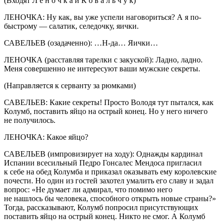
(Входят Л е н о ч к а и К о в а л ь ч у к)
ЛЕНОЧКА: Ну как, вы уже успели наговориться? А я по-
быстрому — салатик, селедочку, яички.
САВЕЛЬЕВ (озадаченно): …Н-да… Яички…
ЛЕНОЧКА (расставляя тарелки с закуской): Ладно, ладно.
Меня совершенно не интересуют ваши мужские секреты.
(Направляется к серванту за рюмками)
САВЕЛЬЕВ: Какие секреты! Просто Володя тут пытался, как
Колумб, поставить яйцо на острый конец. Но у него ничего
не получилось.
ЛЕНОЧКА: Какое яйцо?
САВЕЛЬЕВ (импровизирует на ходу): Однажды кардинал
Испании всесильный Педро Гонсалес Мендоса пригласил
к себе на обед Колумба и приказал оказывать ему королевские
почести. Но один из гостей захотел умалить его славу и задал
вопрос: «Не думает ли адмирал, что помимо него
не нашлось бы человека, способного открыть новые страны?»
Тогда, рассказывают, Колумб попросил присутствующих
поставить яйцо на острый конец. Никто не смог. А Колумб