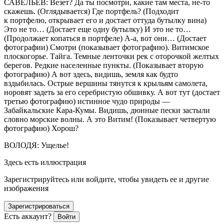
САВЕЛЬЕВ: Везет? Да ты посмотри, какие там места, не-то
скажешь. (Оглядывается) Где портфель? (Подходит
к портфелю, открывает его и достает оттуда бутылку вина)
Это не то… (Достает еще одну бутылку) И это не то…
(Продолжает копаться в портфеле) А-а, вот они… (Достает
фотографии) Смотри (показывает фотографию). Витимское
плоскогорье. Тайга. Темные ленточки рек с оторочкой желтых
берегов. Редкие населенные пункты. (Показывает вторую
фотографию) А вот здесь, видишь, земля как будто
вздыбилась. Острые вершины тянутся к крыльям самолета,
норовят задеть за его серебристую обшивку. А вот тут (достает
третью фотографию) истинное чудо природы —
Забайкальские Кара-Кумы. Видишь, дюнные пески застыли
словно морские волны. А это Витим! (Показывает четвертую
фотографию) Хорош?
ВОЛОДЯ: Ущелье!
Здесь есть иллюстрация
Зарегистрируйтесь или войдите, чтобы увидеть ее и другие
изображения
Зарегистрироваться
Есть аккаунт?
Войти