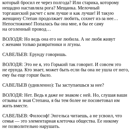
который бросил ее через полгода? Или старика, которому
нещадно наставляла рога? Мещанка. Мелочный
торгашеский расчет с кем лучше и как лучше! И такую
женщину Степан продолжает любить, сохнет из-за нее…
Непостижимо! Попалась бы она мне, я бы ее саму
на оголенный провод…
ВОЛОДЯ: Но ведь она его не любила. А не любя живут
с женами только развратники и лгуны.
САВЕЛЬЕВ: Ерунду говоришь.
ВОЛОДЯ: Это не я, это Горький так говорит. И совсем это
не ерунда. Кто знает, может быть если бы она не ушла от него,
ему бы еще горше было.
САВЕЛЬЕВ (удивленно): Ты заступаешься за нее?
ВОЛОДЯ: Нет. Ведь я даже не знаком с ней. Но, слушая ваши
отзывы и зная Степана, я бы тем более не посоветовал им
жить вместе.
САВЕЛЬЕВ: Философ! Энгельса читаешь, а не усвоил, что
семья — это элементарная клеточка общества. Ее никому
не позволительно нарушать.