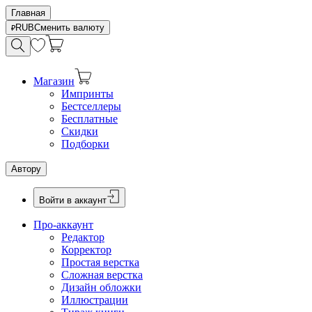
Главная
RUB
Сменить валюту
Магазин
Импринты
Бестселлеры
Бесплатные
Скидки
Подборки
Автору
Войти в аккаунт
Про-аккаунт
Редактор
Корректор
Простая верстка
Сложная верстка
Дизайн обложки
Иллюстрации