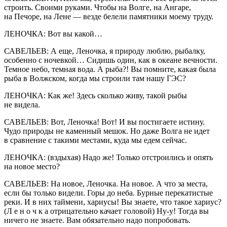
строить. Своими руками. Чтобы на Волге, на Ангаре,
на Печоре, на Лене — везде белели памятники моему труду.
ЛЕНОЧКА: Вот вы какой…
САВЕЛЬЕВ: А еще, Леночка, я природу люблю, рыбалку,
особенно с ночевкой… Сидишь один, как в океане вечности.
Темное небо, темная вода. А рыба?! Вы помните, какая была
рыба в Волжском, когда мы строили там нашу ГЭС?
ЛЕНОЧКА: Как же! Здесь сколько живу, такой рыбы
не видела.
САВЕЛЬЕВ: Вот, Леночка! Вот! И вы постигаете истину.
Чудо природы не каменный мешок. Но даже Волга не идет
в сравнение с такими местами, куда мы едем сейчас.
ЛЕНОЧКА: (вздыхая) Надо же! Только отстроились и опять
на новое место?
САВЕЛЬЕВ: На новое, Леночка. На новое. А что за места,
если бы только видели. Горы до неба. Бурные перекатистые
реки. И в них таймени, хариусы! Вы знаете, что такое хариус?
(Л е н о ч к а отрицательно качает головой) Ну-у! Тогда вы
ничего не знаете. Вам обязательно надо попробовать.