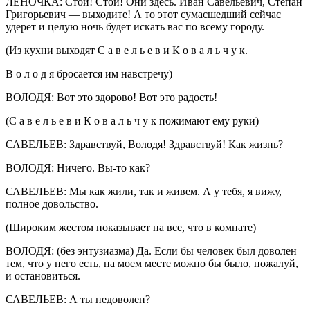
ЛЕНОЧКА: Стой! Стой! Они здесь. Иван Савельевич, Степан
Григорьевич — выходите! А то этот сумасшедший сейчас
удерет и целую ночь будет искать вас по всему городу.
(Из кухни выходят С а в е л ь е в и К о в а л ь ч у к.
В о л о д я бросается им навстречу)
ВОЛОДЯ: Вот это здорово! Вот это радость!
(С а в е л ь е в и К о в а л ь ч у к пожимают ему руки)
САВЕЛЬЕВ: Здравствуй, Володя! Здравствуй! Как жизнь?
ВОЛОДЯ: Ничего. Вы-то как?
САВЕЛЬЕВ: Мы как жили, так и живем. А у тебя, я вижу,
полное довольство.
(Широким жестом показывает на все, что в комнате)
ВОЛОДЯ: (без энтузиазма) Да. Если бы человек был доволен
тем, что у него есть, на моем месте можно бы было, пожалуй,
и остановиться.
САВЕЛЬЕВ: А ты недоволен?