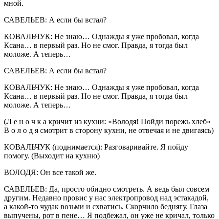
мной.
САВЕЛЬЕВ: А если бы встал?
КОВАЛЬЧУК: Не знаю… Однажды я уже пробовал, когда
Ксана… в первый раз. Но не смог. Правда, я тогда был
моложе. А теперь…
САВЕЛЬЕВ: А если бы встал?
КОВАЛЬЧУК: Не знаю… Однажды я уже пробовал, когда
Ксана… в первый раз. Но не смог. Правда, я тогда был
моложе. А теперь…
(Л е н о ч к а кричит из кухни: «Володя! Пойди порежь хлеб»
В о л о д я смотрит в сторону кухни, не отвечая и не двигаясь)
КОВАЛЬЧУК (поднимается): Разговаривайте. Я пойду
помогу. (Выходит на кухню)
ВОЛОДЯ: Он все такой же.
САВЕЛЬЕВ: Да, просто обидно смотреть. А ведь был совсем
другим. Недавно провис у нас электропровод над эстакадой,
а какой-то чудак возьми и схватись. Скорчило беднягу. Глаза
выпучены, рот в пене… Я подбежал, он уже не кричал, только