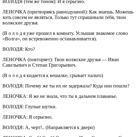
ВОЛОДЯ (тем же тоном): И я серьезно.
ЛЕНОЧКА (притворяясь равнодушной): Как знаешь. Можешь
хоть совсем не являться. Только тут спрашивали тебя, твои
волжские друзья.
(В о л о д я уже прошел в комнату. Услышав знакомое слово
«Волга», он встревоженно останавливается).
ВОЛОДЯ: Кто?
ЛЕНОЧКА (повторяет): Твои волжские друзья — Иван
Савельевич и Степан Григорьевич.
(В о л о д я кидается к вешалке, срывает пальто)
ВОЛОДЯ: Почему же ты их не задержала? Куда они пошли?
ЛЕНОЧКА: Я же не знала, что ты в дальнем плаванье.
ВОЛОДЯ: Глупые шутки.
ЛЕНОЧКА: Я серьезно.
ВОЛОДЯ: А, черт!.. (Направляется к двери)