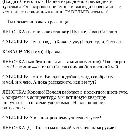
(Входит Л е н о ч к а. На ней нарядное платье, модные
туфельки. Она хорошо причесана и выглядит совсем иначе,
чем при ее первом появлении. САВЕЛЬЕВ изумлен).
…Ты посмотри, какая красавица!
ЛЕНОЧКА (немного кокетливо): Шутите, Иван Савелич.
САВЕЛЬЕВ: Нет, правда. (Ковальчуку) Подтверди, Степан.
КОВАЛЬЧУК (тихо): Правда.
ЛЕНОЧКА (как будто не замечая комплиментов): Чаю согреть
вам? Я помню — Степан Савельевич любил крепкий чай…
САВЕЛЬЕВ: Потом. Володя подойдет, тогда сообразим —
и чай, и к чаю. А пока расскажите, как вы тут?
ЛЕНОЧКА: Хорошо! Володя работает в проектном институте.
Собирается в аспирантуру. Мы вот новую квартиру
получили — со всеми удобствами. На холодильник
записались…
САВЕЛЬЕВ: А вы по-прежнему учительствуете?
ЛЕНОЧКА: Да. Только маленький меня очень загружает.