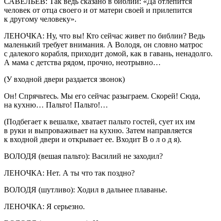
САВЕЛЬЕВ: Так ведь сказано в библии: «Да отлепится
человек от отца своего и от матери своей и прилепится
к другому человеку».
ЛЕНОЧКА: Ну, что вы! Кто сейчас живет по библии? Ведь
маленький требует внимания. А Володя, он словно матрос
с далекого корабля, приходит домой, как в гавань, ненадолго.
А мама с детства рядом, прочно, неотрывно…
(У входной двери раздается звонок)
Он! Спрячьтесь. Мы его сейчас разыграем. Скорей! Сюда,
на кухню… Пальто! Пальто!…
(Подбегает к вешалке, хватает пальто гостей, сует их им
в руки и выпроваживает на кухню. Затем направляется
к входной двери и открывает ее. Входит В о л о д я).
ВОЛОДЯ (вешая пальто): Василий не заходил?
ЛЕНОЧКА: Нет. А ты что так поздно?
ВОЛОДЯ (шутливо): Ходил в дальнее плаванье.
ЛЕНОЧКА: Я серьезно.