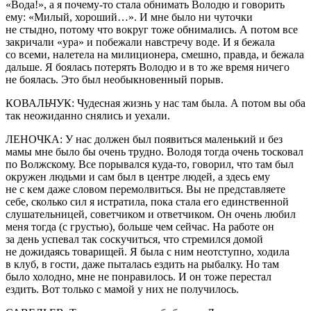
«Вода!», а я почему-то стала обнимать Володю и говорить
ему: «Милый, хороший…». И мне было ни чуточки
не стыдно, потому что вокруг тоже обнимались. А потом все
закричали «ура» и побежали навстречу воде. И я бежала
со всеми, налетела на милиционера, смешно, правда, и бежала
дальше. Я боялась потерять Володю и в то же время ничего
не боялась. Это был необыкновенный порыв.
КОВАЛЬЧУК: Чудесная жизнь у нас там была. А потом вы оба
так неожиданно снялись и уехали.
ЛЕНОЧКА: У нас должен был появиться маленький и без
мамы мне было бы очень трудно. Володя тогда очень тосковал
по Волжскому. Все порывался куда-то, говорил, что там был
окружен людьми и сам был в центре людей, а здесь ему
не с кем даже словом перемолвиться. Вы не представляете
себе, сколько сил я истратила, пока стала его единственной
слушательницей, советчиком и ответчиком. Он очень любил
меня тогда (с грустью), больше чем сейчас. На работе он
за день успевал так соскучиться, что стремился домой
не дожидаясь товарищей. Я была с ним неотступно, ходила
в клуб, в гости, даже пыталась ездить на рыбалку. Но там
было холодно, мне не понравилось. И он тоже перестал
ездить. Вот только с мамой у них не получилось.