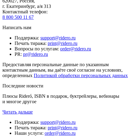
620027
,
Россия
,
г. Екатеринбург, а/я 313
Контактный телефон
:
8 800 500 11 67
Написать нам
Поддержка
:
support@ridero.ru
Печать тиража
:
print@ridero.ru
Вопросы по услугам
:
order@ridero.ru
PR
:
pr@ridero.ru
Предоставляя персональные данные по указанным
контактным данным, вы даёте своё согласие на условиях,
определенных
Политикой обработки персональных данных
Последние новости
Плюсы Rideró, ISBN в подарок, буктрейлеры, вебинары
и многое другое
Читать дальше
Поддержка
:
support@ridero.ru
Печать тиража
:
print@ridero.ru
Наши услуги
:
order@ridero.ru