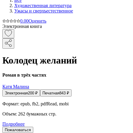
Все
Художественная литература
Ужасы и сверхъестественное
0.0
0
Оценить
Электронная книга
Колодец желаний
Роман в трёх частях
Катя Малина
Электронная
200
₽
Печатная
843
₽
Формат:
epub, fb2, pdfRead, mobi
Объем:
262
бумажных стр.
Подробнее
Пожаловаться