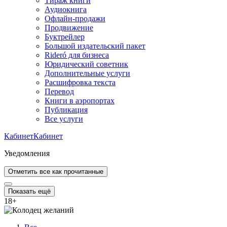
Тираж книги
Аудиокнига
Офлайн-продажи
Продвижение
Буктрейлер
Большой издательский пакет
Rideró для бизнеса
Юридический советник
Дополнительные услуги
Расшифровка текста
Перевод
Книги в аэропортах
Публикация
Все услуги
Кабинет
Кабинет
Уведомления
Отметить все как прочитанные
Показать ещё
18
+