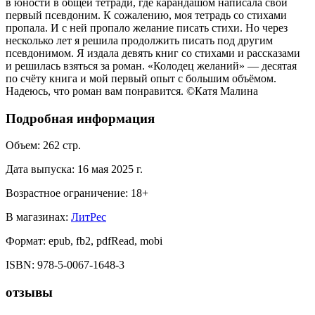
в юности в общей тетради, где карандашом написала свой
первый псевдоним. К сожалению, моя тетрадь со стихами
пропала. И с ней пропало желание писать стихи. Но через
несколько лет я решила продолжить писать под другим
псевдонимом. Я издала девять книг со стихами и рассказами
и решилась взяться за роман. «Колодец желаний» — десятая
по счёту книга и мой первый опыт с большим объёмом.
Надеюсь, что роман вам понравится. ©Катя Малина
Подробная информация
Объем:
262
стр.
Дата выпуска:
16 мая 2025 г.
Возрастное ограничение:
18
+
В магазинах:
ЛитРес
Формат:
epub, fb2, pdfRead, mobi
ISBN:
978-5-0067-1648-3
отзывы