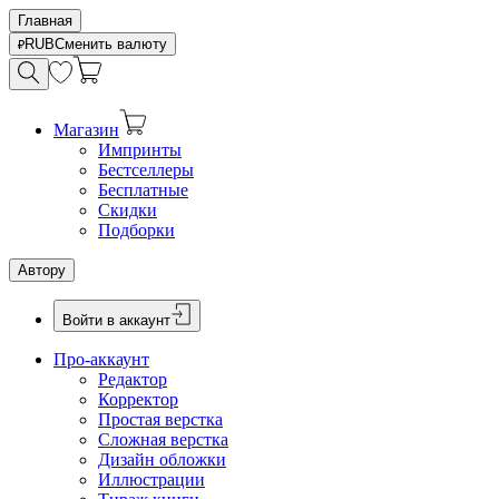
Главная
RUB
Сменить валюту
Магазин
Импринты
Бестселлеры
Бесплатные
Скидки
Подборки
Автору
Войти в аккаунт
Про-аккаунт
Редактор
Корректор
Простая верстка
Сложная верстка
Дизайн обложки
Иллюстрации