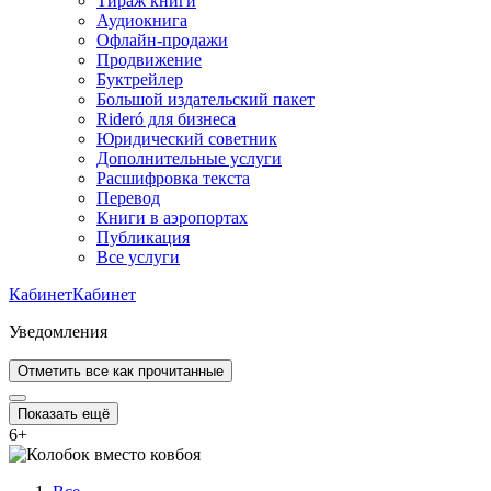
Тираж книги
Аудиокнига
Офлайн-продажи
Продвижение
Буктрейлер
Большой издательский пакет
Rideró для бизнеса
Юридический советник
Дополнительные услуги
Расшифровка текста
Перевод
Книги в аэропортах
Публикация
Все услуги
Кабинет
Кабинет
Уведомления
Отметить все как прочитанные
Показать ещё
6
+