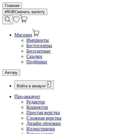
Главная
RUB
Сменить валюту
Магазин
Импринты
Бестселлеры
Бесплатные
Скидки
Подборки
Автору
Войти в аккаунт
Про-аккаунт
Редактор
Корректор
Простая верстка
Сложная верстка
Дизайн обложки
Иллюстрации