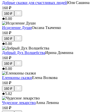
Добрые сказки для счастливых людей
Юля Сашина
160
₽
160
₽
0.0
0
Исцеление Души
Оксана Ткаченко
160
₽
160
₽
0.0
0
Добрый Дух Волшебства
Ирина Домнина
160
₽
160
₽
0.0
0
Еленкины сказки
Елена Волкова
160
₽
160
₽
5.0
2
Чудесное лекарство
Анна Левина
160
₽