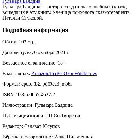
Гульнара Балдина
Гульнара Балдина — автор и создатель волшебных сказок,
вошедших в эту книгу. Ученица психолога-сказкотерапевта
Натальи Стуковой.
Подробная информация
Объем:
102
стр.
Дата выпуска:
6 октября 2021 г.
Возрастное ограничение:
18
+
В магазинах:
Amazon
ЛитРес
Ozon
Wildberries
Формат:
epub, fb2, pdfRead, mobi
ISBN:
978-5-0055-4627-2
Иллюстрации
:
Гульнара Балдина
Публикация книги
:
ТЦ Со-Творение
Редактор
:
Салават Юсупов
Вёрстка и оформление
:
Алла Письменная