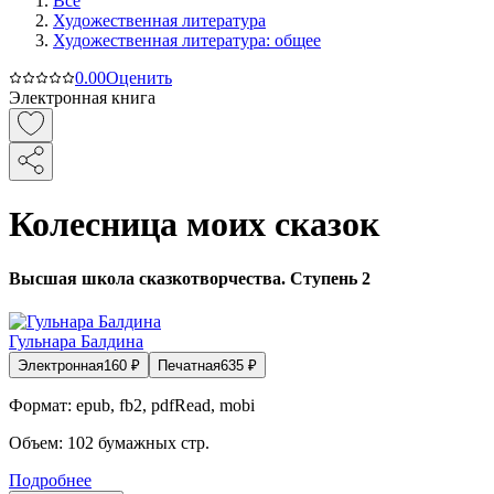
Все
Художественная литература
Художественная литература: общее
0.0
0
Оценить
Электронная книга
Колесница моих сказок
Высшая школа сказкотворчества. Ступень 2
Гульнара Балдина
Электронная
160
₽
Печатная
635
₽
Формат:
epub, fb2, pdfRead, mobi
Объем:
102
бумажных стр.
Подробнее