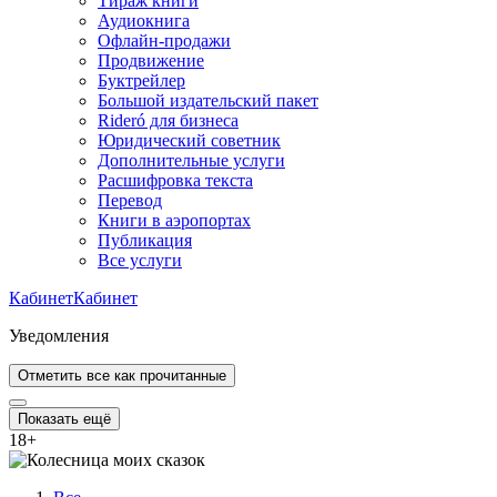
Тираж книги
Аудиокнига
Офлайн-продажи
Продвижение
Буктрейлер
Большой издательский пакет
Rideró для бизнеса
Юридический советник
Дополнительные услуги
Расшифровка текста
Перевод
Книги в аэропортах
Публикация
Все услуги
Кабинет
Кабинет
Уведомления
Отметить все как прочитанные
Показать ещё
18
+