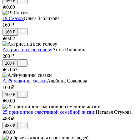
160
₽
0.0
0
19 Сказок
Ольга Зябликова
160
₽
160
₽
0.0
2
Актриса на всю голову
Анна Илюшина
200
₽
200
₽
5.0
63
Алёнушкины сказки
Альбина Соколова
160
₽
160
₽
0.0
0
25 принципов счастливой семейной жизни
Наталья Стукова
488
₽
488
₽
0.0
0