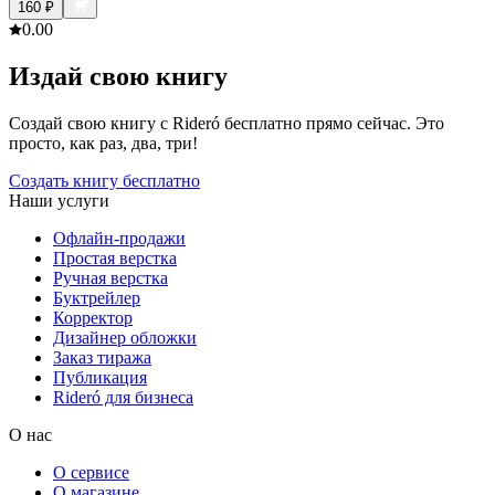
160
₽
0.0
0
Издай свою книгу
Создай свою книгу с Rideró бесплатно прямо сейчас. Это
просто, как раз, два, три!
Создать книгу бесплатно
Наши услуги
Офлайн-продажи
Простая верстка
Ручная верстка
Буктрейлер
Корректор
Дизайнер обложки
Заказ тиража
Публикация
Rideró для бизнеса
О нас
О сервисе
О магазине