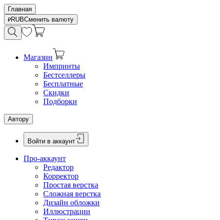
Главная
RUB
Сменить валюту
Магазин
Импринты
Бестселлеры
Бесплатные
Скидки
Подборки
Автору
Войти в аккаунт
Про-аккаунт
Редактор
Корректор
Простая верстка
Сложная верстка
Дизайн обложки
Иллюстрации