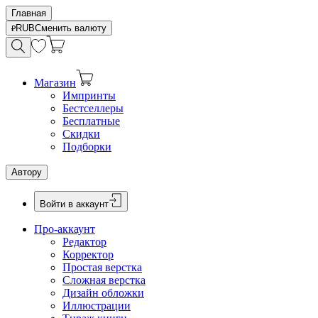
Главная
RUB
Сменить валюту
Магазин
Импринты
Бестселлеры
Бесплатные
Скидки
Подборки
Автору
Войти в аккаунт
Про-аккаунт
Редактор
Корректор
Простая верстка
Сложная верстка
Дизайн обложки
Иллюстрации