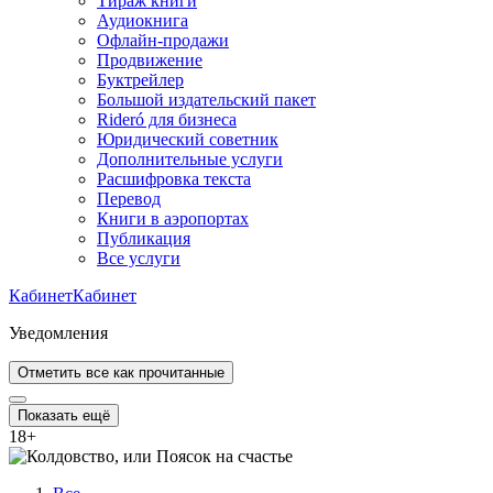
Тираж книги
Аудиокнига
Офлайн-продажи
Продвижение
Буктрейлер
Большой издательский пакет
Rideró для бизнеса
Юридический советник
Дополнительные услуги
Расшифровка текста
Перевод
Книги в аэропортах
Публикация
Все услуги
Кабинет
Кабинет
Уведомления
Отметить все как прочитанные
Показать ещё
18
+