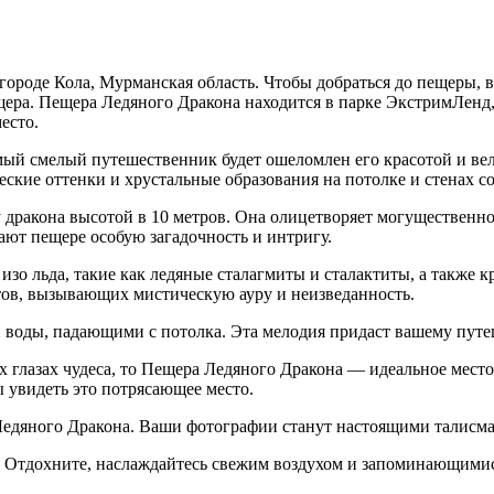
городе Кола, Мурманская область. Чтобы добраться до пещеры, 
щера. Пещера Ледяного Дракона находится в парке ЭкстримЛенд
есто.
мый смелый путешественник будет ошеломлен его красотой и ве
ческие оттенки и хрустальные образования на потолке и стенах со
 дракона высотой в 10 метров. Она олицетворяет могущественн
ют пещере особую загадочность и интригу.
изо льда, такие как ледяные сталагмиты и сталактиты, а также 
ов, вызывающих мистическую ауру и неизведанность.
и воды, падающими с потолка. Эта мелодия придаст вашему путе
 глазах чудеса, то Пещера Ледяного Дракона — идеальное место 
 увидеть это потрясающее место.
й Ледяного Дракона. Ваши фотографии станут настоящими талис
. Отдохните, наслаждайтесь свежим воздухом и запоминающимис