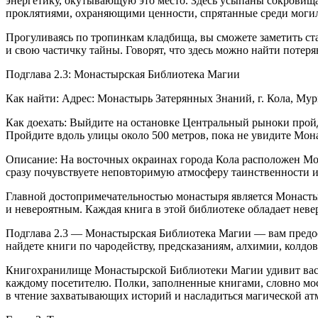
энергетику, окутывающую это место. Здесь усыпаны сокровища
проклятиями, охраняющими ценности, спрятанные среди моги
Прогуливаясь по тропинкам кладбища, вы сможете заметить с
и свою частичку тайны. Говорят, что здесь можно найти потер
Подглава 2.3: Монастырская Библиотека Магии
Как найти: Адрес: Монастырь Затерянных Знаний, г. Кола, Мур
Как доехать: Выйдите на остановке Центральный рыноки пройд
Пройдите вдоль улицы около 500 метров, пока не увидите Мон
Описание: На восточных окраинах города Кола расположен Мон
сразу почувствуете неповторимую атмосферу таинственности и
Главной достопримечательностью монастыря является Монастыр
и невероятным. Каждая книга в этой библиотеке обладает нев
Подглава 2.3 — Монастырская Библиотека Магии — вам предост
найдете книги по чародейству, предсказаниям, алхимии, колдов
Книгохранилище Монастырской Библиотеки Магии удивит вас 
каждому посетителю. Полки, заполненные книгами, словно мос
в чтение захватывающих историй и насладиться магической ат