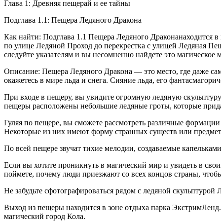
Глава 1: Древняя пещерай и ее тайны
Подглава 1.1: Пещера Ледяного Дракона
Как найти: Подглава 1.1 Пещера Ледяного Драконанаходится в 
по улице Ледяной Проход до перекрестка с улицей Ледяная Пе
следуйте указателям и вы несомненно найдете это магическое м
Описание: Пещера Ледяного Дракона — это место, где даже са
окажетесь в мире льда и снега. Сияние льда, его фантасмагори
При входе в пещеру, вы увидите огромную ледяную скульптуру
пещеры расположены небольшие ледяные гроты, которые прида
Гуляя по пещере, вы сможете рассмотреть различные формации 
Некоторые из них имеют форму странных существ или предмет
По всей пещере звучат тихие мелодии, создаваемые капелькам
Если вы хотите проникнуть в магический мир и увидеть в своих
поймете, почему люди приезжают со всех концов страны, чтобы
Не забудьте сфотографироваться рядом с ледяной скульптуро
Выход из пещеры находится в зоне отдыха парка ЭкстримЛенд
магический город Кола.