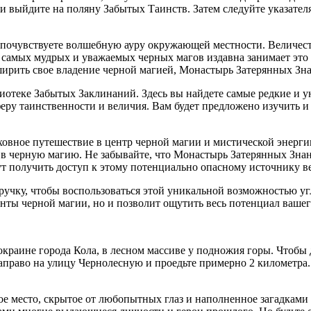
 выйдите на поляну Забытых Таинств. Затем следуйте указателя
почувствуете волшебную ауру окружающей местности. Величес
 самых мудрых и уважаемых черных магов издавна занимает это 
ширить свое владение черной магией, Монастырь Затерянных Зна
иотеке Забытых Заклинаний. Здесь вы найдете самые редкие и у
у таинственности и величия. Вам будет предложено изучить и и
овное путешествие в центр черной магии и мистической энерги
у в черную магию. Не забывайте, что Монастырь Затерянных Зна
т получить доступ к этому потенциально опасному источнику в
и ручку, чтобы воспользоваться этой уникальной возможностью у
нты черной магии, но и позволит ощутить весь потенциал вашег
раине города Кола, в лесном массиве у подножия горы. Чтобы д
аправо на улицу Чернолесную и проедьте примерно 2 километра. 
 место, скрытое от любопытных глаз и наполненное загадками 