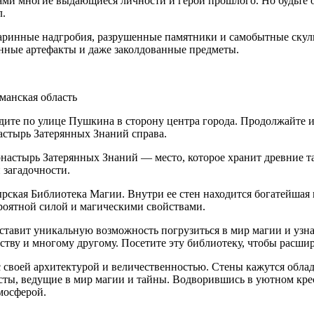
ми многие выдающиеся личности и герои прошлого. Но будьте о
л.
таринные надгробия, разрушенные памятники и самобытные скул
янные артефакты и даже заколдованные предметы.
манская область
ите по улице Пушкина в сторону центра города. Продолжайте и
астырь Затерянных Знаний справа.
астырь Затерянных Знаний — место, которое хранит древние та
 загадочности.
ская Библиотека Магии. Внутри ее стен находится богатейшая к
ероятной силой и магическими свойствами.
авит уникальную возможность погрузиться в мир магии и узнат
ству и многому другому. Посетите эту библиотеку, чтобы расшири
своей архитектурой и величественностью. Стены кажутся обл
ты, ведущие в мир магии и тайны. Водворившись в уютном крес
мосферой.