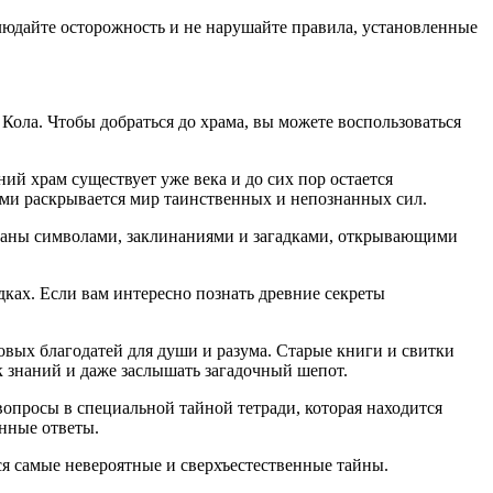
людайте осторожность и не нарушайте правила, установленные
Кола. Чтобы добраться до храма, вы можете воспользоваться
ий храм существует уже века и до сих пор остается
ами раскрывается мир таинственных и непознанных сил.
ешаны символами, заклинаниями и загадками, открывающими
дках. Если вам интересно познать древние секреты
вых благодатей для души и разума. Старые книги и свитки
к знаний и даже заслышать загадочный шепот.
вопросы в специальной тайной тетради, которая находится
нные ответы.
тся самые невероятные и сверхъестественные тайны.