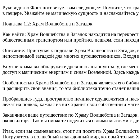
Руководство Фосэ посоветует вам следующее: Помните, что гр
в пещере. Уважайте ее магическую сущность и наслаждайтесь
Подглава 1.2: Храм Волшебства и Загадок
Как найти: Храм Волшебства и Загадок находится на перекрест
общественным транспортом или пройтись пешком, если находи
Описание: Приступая к подглаве Храм Волшебства и Загадок, вы
непостижимой загадкой для многих путешественников. Входя в
Внутри храма вы обнаружите древнюю алтарную залу, где мес
доступ к магическим энергиям и силам Вселенной. Здесь каждый
Особенностью Храма Волшебства и Загадок является его библиот
и расширить свои знания, то эта библиотека точно станет ваш
Пробравшись туда, пространство начинает одушевляться и нас
лежат на полках, каждая из них хранит свой собственный маги
Заканчивая ваше путешествие по Храму Волшебства и Загадок, н
около алтаря. Так вы сможете поделиться своими мыслями с д
Итак, если вы сомневались, стоит ли посетить Храм Волшебств
Погрузитесь в волшебный и загадочный мир, который только 