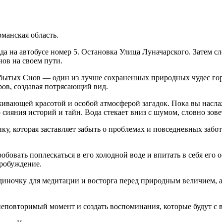
рманская область.
ада на автобусе номер 5. Остановка Улица Луначарского. Затем 
ов на своем пути.
бытых Снов — один из лучше сохраненных природных чудес горо
ров, создавая потрясающий вид.
ивающей красотой и особой атмосферой загадок. Пока вы наслаж
сияния историй и тайн. Вода стекает вниз с шумом, словно зове
, которая заставляет забыть о проблемах и повседневных забот
бовать поплескаться в его холодной воде и впитать в себя его о
робуждение.
иночку для медитации и восторга перед природным величием, а
т неповторимый момент и создать воспоминания, которые будут с 