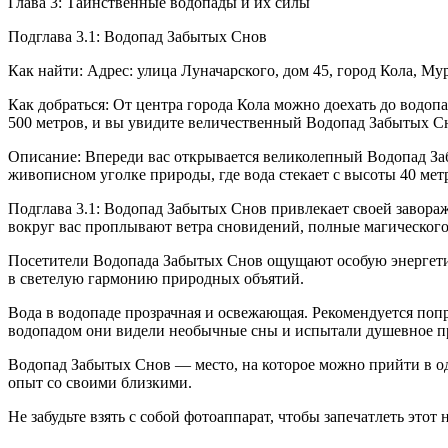
Глава 3: Таинственные водопады и их силы
Подглава 3.1: Водопад Забытых Снов
Как найти: Адрес: улица Луначарского, дом 45, город Кола, Му
Как добраться: От центра города Кола можно доехать до водоп
500 метров, и вы увидите величественный Водопад Забытых Сн
Описание: Впереди вас открывается великолепный Водопад За
живописном уголке природы, где вода стекает с высоты 40 мет
Подглава 3.1: Водопад Забытых Снов привлекает своей завораж
вокруг вас проплывают ветра сновидений, полные магического 
Посетители Водопада Забытых Снов ощущают особую энергетику
в светелую гармонию природных объятий.
Вода в водопаде прозрачная и освежающая. Рекомендуется попро
водопадом они видели необычные сны и испытали душевное п
Водопад Забытых Снов — место, на которое можно прийти в од
опыт со своими близкими.
Не забудьте взять с собой фотоаппарат, чтобы запечатлеть это