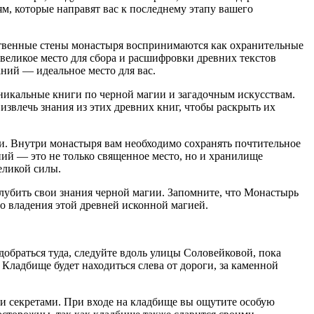
м, которые направят вас к последнему этапу вашего
твенные стены монастыря воспринимаются как охранительные
великое место для сбора и расшифровки древних текстов
ний — идеальное место для вас.
никальные книги по черной магии и загадочным искусствам.
звлечь знания из этих древних книг, чтобы раскрыть их
и. Внутри монастыря вам необходимо сохранять почтительное
ний — это не только священное место, но и хранилище
еликой силы.
глубить свои знания черной магии. Запомните, что Монастырь
о владения этой древней исконной магией.
обраться туда, следуйте вдоль улицы Соловейковой, пока
Кладбище будет находиться слева от дороги, за каменной
и секретами. При входе на кладбище вы ощутите особую