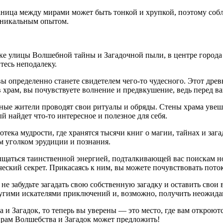
аница между мирами может быть тонкой и хрупкой, поэтому соб
 уникальным опытом.
ке улицы Волшебной тайны и Загадочной пыли, в центре города 
тесь неподалеку.
 определенно станете свидетелем чего-то чудесного. Этот древн
 храм, вы почувствуете волнение и предвкушение, ведь перед в
тные жители проводят свои ритуалы и обряды. Стены храма ув
 найдет что-то интересное и полезное для себя.
ека мудрости, где хранятся тысячи книг о магии, тайнах и зага
им уголком эрудиции и познания.
ыщаться таинственной энергией, подталкивающей вас поискам но
ческий секрет. Прикасаясь к ним, вы можете почувствовать пото
е забудьте загадать свою собственную загадку и оставить свои 
ругими искателями приключений и, возможно, получить неожида
а и Загадок, то теперь вы уверены — это место, где вам открою
Храм Волшебства и Загадок может предложить!