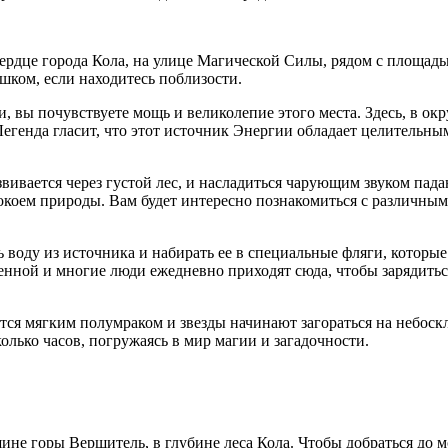
ердце города Кола, на улице Магической Силы, рядом с площадью
шком, если находитесь поблизости.
 вы почувствуете мощь и великолепие этого места. Здесь, в ок
Легенда гласит, что этот источник Энергии обладает целительн
звивается через густой лес, и насладиться чарующим звуком па
покоем природы. Вам будет интересно познакомиться с различным
ь воду из источника и набирать ее в специальные фляги, котор
енной и многие люди ежедневно приходят сюда, чтобы зарядить
ется мягким полумраком и звезды начинают загораться на небоск
олько часов, погружаясь в мир магии и загадочности.
е горы Вершитель, в глубине леса Кола. Чтобы добраться до мо