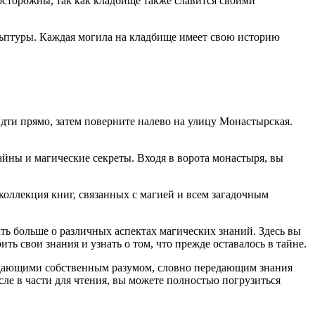
сторожны, так как кладбище также славится своими
ьптуры. Каждая могила на кладбище имеет свою историю
дти прямо, затем поверните налево на улицу Монастырская.
йны и магические секреты. Входя в ворота монастыря, вы
оллекция книг, связанных с магией и всем загадочным
ь больше о различных аспектах магических знаний. Здесь вы
ть свои знания и узнать о том, что прежде оставалось в тайне.
адающими собственным разумом, словно передающим знания
ле в части для чтения, вы можете полностью погрузиться