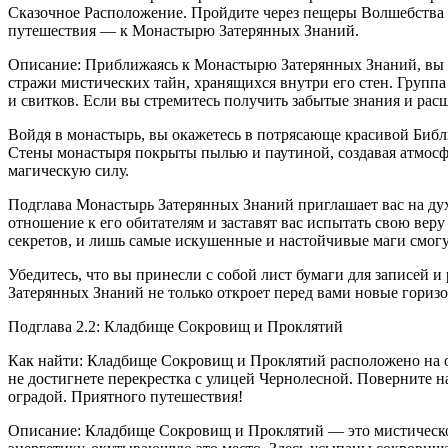
Сказочное Расположение. Пройдите через пещеры Волшебства и
путешествия — к Монастырю Затерянных Знаний.
Описание: Приближаясь к Монастырю Затерянных Знаний, вы 
стражи мистических тайн, хранящихся внутри его стен. Группа
и свитков. Если вы стремитесь получить забытые знания и рас
Войдя в монастырь, вы окажетесь в потрясающе красивой Библ
Стены монастыря покрыты пылью и паутиной, создавая атмосфер
магическую силу.
Подглава Монастырь Затерянных Знаний приглашает вас на дух
отношение к его обитателям и заставят вас испытать свою вер
секретов, и лишь самые искушенные и настойчивые маги смогу
Убедитесь, что вы принесли с собой лист бумаги для записей 
Затерянных Знаний не только откроет перед вами новые горизо
Подглава 2.2: Кладбище Сокровищ и Проклятий
Как найти: Кладбище Сокровищ и Проклятий расположено на ок
не достигнете перекрестка с улицей Чернолесной. Поверните н
оградой. Приятного путешествия!
Описание: Кладбище Сокровищ и Проклятий — это мистическое