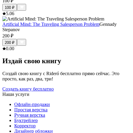
100
₽
100
₽
5.0
6
Artificial Mind: The Traveling Salesperson Problem
Gennady
Stepanov
200
₽
200
₽
0.0
0
Издай свою книгу
Создай свою книгу с Rideró бесплатно прямо сейчас. Это
просто, как раз, два, три!
Создать книгу бесплатно
Наши услуги
Офлайн-продажи
Простая верстка
Ручная верстка
Буктрейлер
Корректор
Дизайнер обложки