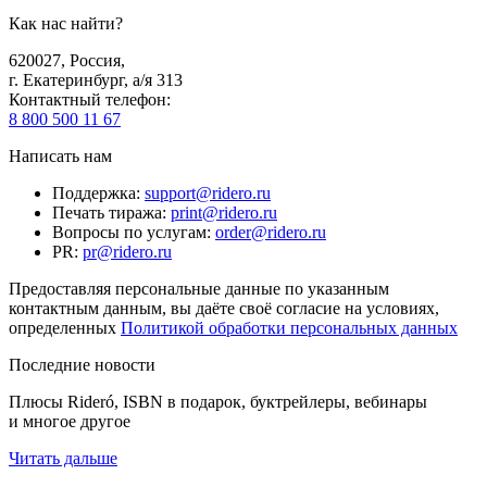
Как нас найти?
620027
,
Россия
,
г. Екатеринбург, а/я 313
Контактный телефон
:
8 800 500 11 67
Написать нам
Поддержка
:
support@ridero.ru
Печать тиража
:
print@ridero.ru
Вопросы по услугам
:
order@ridero.ru
PR
:
pr@ridero.ru
Предоставляя персональные данные по указанным
контактным данным, вы даёте своё согласие на условиях,
определенных
Политикой обработки персональных данных
Последние новости
Плюсы Rideró, ISBN в подарок, буктрейлеры, вебинары
и многое другое
Читать дальше