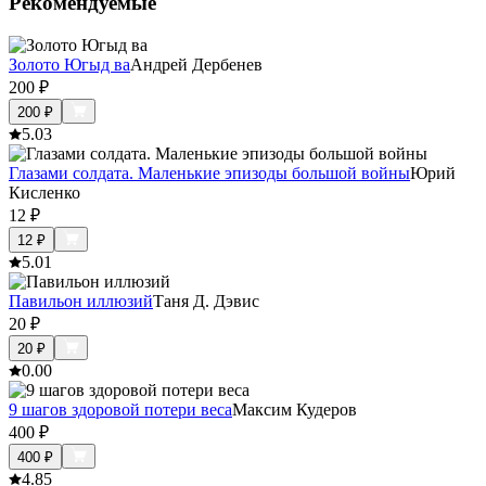
Рекомендуемые
Золото Югыд ва
Андрей Дербенев
200
₽
200
₽
5.0
3
Глазами солдата. Маленькие эпизоды большой войны
Юрий
Кисленко
12
₽
12
₽
5.0
1
Павильон иллюзий
Таня Д. Дэвис
20
₽
20
₽
0.0
0
9 шагов здоровой потери веса
Максим Кудеров
400
₽
400
₽
4.8
5