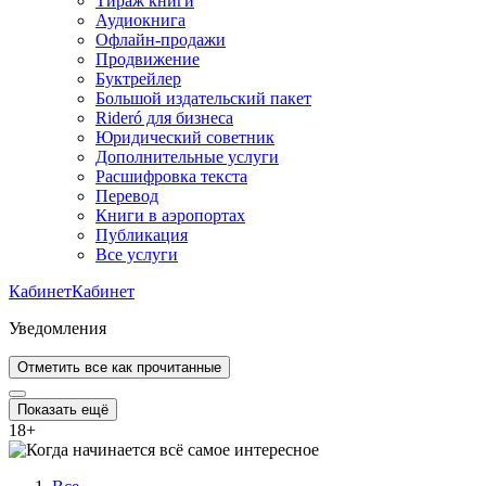
Тираж книги
Аудиокнига
Офлайн-продажи
Продвижение
Буктрейлер
Большой издательский пакет
Rideró для бизнеса
Юридический советник
Дополнительные услуги
Расшифровка текста
Перевод
Книги в аэропортах
Публикация
Все услуги
Кабинет
Кабинет
Уведомления
Отметить все как прочитанные
Показать ещё
18
+