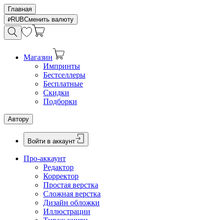
Главная
RUB
Сменить валюту
Магазин
Импринты
Бестселлеры
Бесплатные
Скидки
Подборки
Автору
Войти в аккаунт
Про-аккаунт
Редактор
Корректор
Простая верстка
Сложная верстка
Дизайн обложки
Иллюстрации