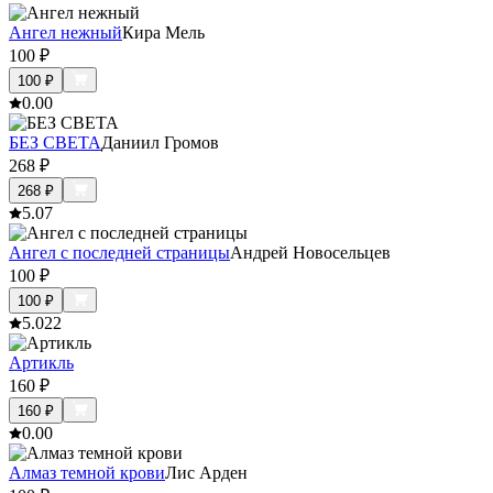
Ангел нежный
Кира Мель
100
₽
100
₽
0.0
0
БЕЗ СВЕТА
Даниил Громов
268
₽
268
₽
5.0
7
Ангел с последней страницы
Андрей Новосельцев
100
₽
100
₽
5.0
22
Артикль
160
₽
160
₽
0.0
0
Алмаз темной крови
Лис Арден