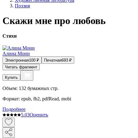
Художественная литература
Поэзия
Скажи мне про любовь
Стихи
Алина Монн
Электронная
100
₽
Печатная
693
₽
Читать фрагмент
Купить
Объем:
132
бумажных стр.
Формат:
epub, fb2, pdfRead, mobi
Подробнее
5.0
3
Оценить