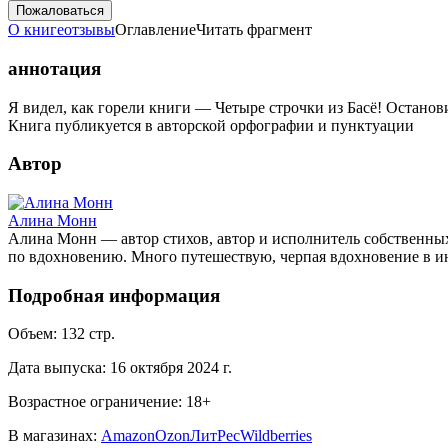
Пожаловаться
О книге
отзывы
Оглавление
Читать фрагмент
аннотация
Я видел, как горели книги — Четыре строчки из Басё! Останови
Книга публикуется в авторской орфографии и пунктуации
Автор
Алина Монн
Алина Монн — автор стихов, автор и исполнитель собственных
по вдохновению. Много путешествую, черпая вдохновение в и
Подробная информация
Объем:
132
стр.
Дата выпуска:
16 октября 2024 г.
Возрастное ограничение:
18
+
В магазинах:
Amazon
Ozon
ЛитРес
Wildberries