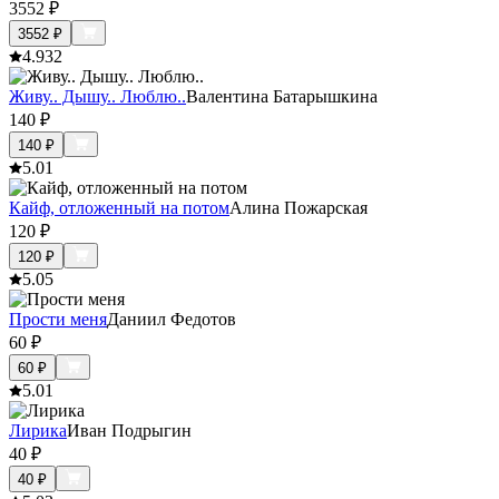
3552
₽
3552
₽
4.9
32
Живу.. Дышу.. Люблю..
Валентина Батарышкина
140
₽
140
₽
5.0
1
Кайф, отложенный на потом
Алина Пожарская
120
₽
120
₽
5.0
5
Прости меня
Даниил Федотов
60
₽
60
₽
5.0
1
Лирика
Иван Подрыгин
40
₽
40
₽