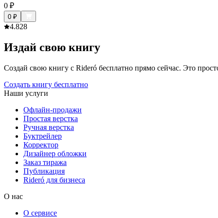
0
₽
0
₽
4.8
28
Издай свою книгу
Создай свою книгу с Rideró бесплатно прямо сейчас. Это просто,
Создать книгу бесплатно
Наши услуги
Офлайн-продажи
Простая верстка
Ручная верстка
Буктрейлер
Корректор
Дизайнер обложки
Заказ тиража
Публикация
Rideró для бизнеса
О нас
О сервисе