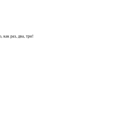
 как раз, два, три!