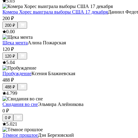
5.0
3
Комера Хорес выиграла выборы США 17 декабря
Даниил Федо
200
₽
200
₽
0.0
0
Щека мента
Алина Пожарская
120
₽
120
₽
5.0
4
Пробуждение
Ксения Блажиевская
488
₽
488
₽
4.7
99
Свидания во сне
Эльмира Алейникова
0
₽
0
₽
5.0
21
Тёмное прошлое
Дэн Березовский