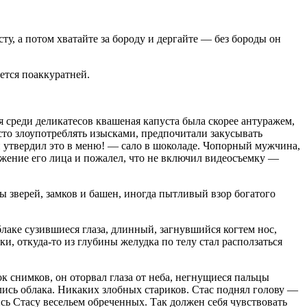
, а потом хватайте за бороду и дергайте — без бороды он
тся поаккуратней.
я среди деликатесов квашеная капуста была скорее антуражем,
асто злоупотреблять изысками, предпочитали закусывать
ки утвердил это в меню! — сало в шоколаде. Чопорный мужчина,
ажение его лица и пожалел, что не включил видеосъемку —
ы зверей, замков и башен, иногда пытливый взор богатого
лаке сузившиеся глаза, длинный, загнувшийся когтем нос,
, откуда-то из глубины желудка по телу стал расползаться
 снимков, он оторвал глаза от неба, негнущиеся пальцы
лись облака. Никаких злобных стариков. Стас поднял голову —
лись Стасу весельем обреченных. Так должен себя чувствовать