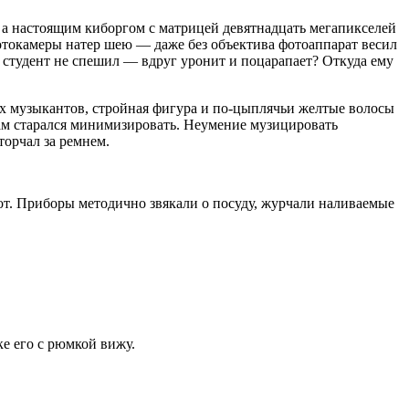
 а настоящим киборгом с матрицей девятнадцать мегапикселей
токамеры натер шею — даже без объектива фотоаппарат весил
 студент не спешил — вдруг уронит и поцарапает? Откуда ему
х музыкантов, стройная фигура и по-цыплячьи желтые волосы
нам старался минимизировать. Неумение музицировать
орчал за ремнем.
от. Приборы методично звякали о посуду, журчали наливаемые
е его с рюмкой вижу.