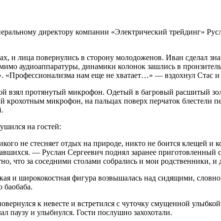
неральному директору компании «Электрический трейдинг» Рус
ах, и лица повернулись в сторону молодоженов. Иван сделал зн
л мимо аудиоаппаратуры, динамики колонок зашлись в пронзите
». «Профессионализма нам еще не хватает…» — вздохнул Стас и
бкой взял протянутый микрофон. Одетый в багровый расшитый зо
й крохотным микрофон, на пальцах поверх перчаток блестели п
.
ушился на гостей:
кого не стесняет отдых на природе, никто не боится клещей и к
бравшихся. — Руслан Сергеевич поднял заранее приготовленный 
тно, что за соседними столами собрались и мои родственники, 
окая и ширококостная фигура возвышалась над сидящими, словно
 баобаба.
овернулся к невесте и встретился с чуточку смущенной улыбкой
лал паузу и улыбнулся. Гости послушно захохотали.