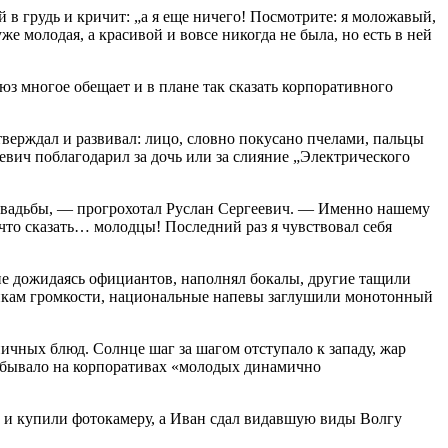
 в грудь и кричит: „а я еще ничего! Посмотрите: я моложавый,
 молодая, а красивой и вовсе никогда не была, но есть в ней
юз многое обещает и в плане так сказать корпоративного
верждал и развивал: лицо, словно покусано пчелами, пальцы
евич поблагодарил за дочь или за слияние „Электрического
 свадьбы, — прогрохотал Руслан Сергеевич. — Именно нашему
что сказать… молодцы! Последний раз я чувствовал себя
 не дожидаясь официантов, наполнял бокалы, другие тащили
олонкам громкости, национальные напевы заглушили монотонный
ничных блюд. Солнце шаг за шагом отступало к западу, жар
ак бывало на корпоративах «молодых динамично
ры и купили фотокамеру, а Иван сдал видавшую виды Волгу