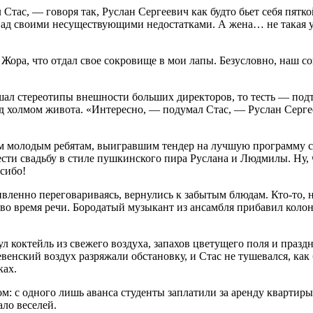
ас, — говоря так, Руслан Сергеевич как будто бьет себя пяткой
ад своими несуществующими недостатками. А жена… не такая уже
Жора, что отдал свое сокровище в мои лапы. Безусловно, наш со
ал стереотипы внешности больших директоров, то тесть — подт
ад холмом живота. «Интересно, — подумал Стас, — Руслан Серге
вым молодым ребятам, выигравшим тендер на лучшую программу
сти свадьбу в стиле пушкинского пира Руслана и Людмилы. Ну, 
сибо!
ивленно переговариваясь, вернулись к забытым блюдам. Кто-то,
ь и во время речи. Бородатый музыкант из ансамбля прибавил к
л коктейль из свежего воздуха, запахов цветущего поля и празд
евенский воздух разряжали обстановку, и Стас не тушевался, к
ках.
ом: с одного лишь аванса студенты заплатили за аренду кварти
ло веселей.