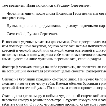
Тем временем, Иван склонился к Руслану Сергеевичу:
— Через пять минут после слова Людмилы Георгиевны мы орган
потеряет силу.
— Ну вы, парни, и напридумывали, — дыхнул водочными пара
— Само собой, Руслан Сергеевич.
Выискивая удачные моменты для съемки, Стас прогуливался вдо
чем полноценной закуской, однако оказалась весьма популярно
красной и черной икрой или на худой конец осетриной в сливо
используя нож и вилку, отрезал себе ломтик экзотичного лако
гамма чувств на лице мужчины переливалась, словно радуга.
Фотограф мельком глянул на небо проверить, не портится ли п
на ассоциации мечтателя различает целые сюжеты, разверну
Сейчас на бурлящий праздник смотрело лицо. Не нужно было и
сжатые в изогнутую черту губы. Каемки облаков буровили гри
детский безотчетный ужас. По лопаткам словно провели сосульк
Стас поднял фотокамеру и поймал чудовищный старческий лик 
перевели камеру в режим просмотра. Студент нахмурился и за
взбитые сливки. От того, что видение пропало, стало еще трев