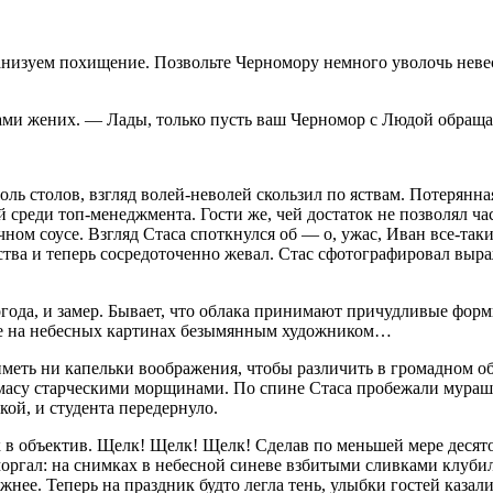
изуем похищение. Позвольте Черномору немного уволочь невесту
ми жених. — Лады, только пусть ваш Черномор с Людой обращае
ль столов, взгляд волей-неволей скользил по яствам. Потерянна
й среди топ-менеджмента. Гости же, чей достаток не позволял ч
чном соусе. Взгляд Стаса споткнулся об — о, ужас, Иван все-та
мства и теперь сосредоточенно жевал. Стас сфотографировал выр
огода, и замер. Бывает, что облака принимают причудливые форм
тые на небесных картинах безымянным художником…
меть ни капельки воображения, чтобы различить в громадном об
масу старческими морщинами. По спине Стаса пробежали мурашки
ой, и студента передернуло.
в объектив. Щелк! Щелк! Щелк! Сделав по меньшей мере десяток
моргал: на снимках в небесной синеве взбитыми сливками клуби
ожнее. Теперь на праздник будто легла тень, улыбки гостей каза