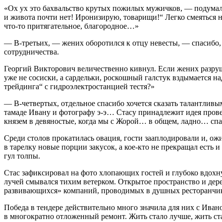
«Ох ух это бахвальство крутых пожилых мужичков, — подумал Ст
и живота почти нет! Иронизирую, товарищи!“ Легко смеяться н
что-то притягательное, благородное…»
— В-третьих, — жених оборотился к отцу невесты, — спасибо, 
сотрудничества.
Георгий Викторович величественно кивнул. Если жених разруш
уже не сосиски, а сардельки, роскошный галстук вздымается н
трейдинга“ с гидроэлектростанцией тестя?»
— В-четвертых, отдельное спасибо хочется сказать талантли
тамаде Ивану и фотографу э-э… Стасу принадлежит идея прове
князем в девяностые, когда мы с Жорой… в общем, ладно… спа
Среди столов прокатилась овация, гости зааплодировали и, ож
в тарелку новые порции закусок, а кое-кто не прекращал ест
гул толпы.
Стас зафиксировал на фото хлопающих гостей и глубоко вдохну
лучей смывался тихим ветерком. Открытое пространство и дер
развивающихся» компаний, проводимых в душных ресторанчи
Победа в тендере действительно много значила для них с Иван
в многократно отложенный ремонт. Жить стало лучше, жить ста