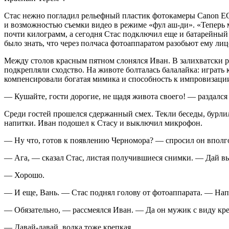
Стас нежно погладил рельефный пластик фотокамеры Canon EOS
и возможностью съемки видео в режиме «фул аш-ди». «Теперь
почти килограмм, а сегодня Стас подключил еще и батарейный
было знать, что через полчаса фотоаппаратом разобьют ему лиц
Между столов красным пятном слонялся Иван. В залихватски р
подкрепляли сходство. На животе болталась балалайка: играть
компенсировали богатая мимика и способность к импровизации
— Кушайте, гости дорогие, не щадя живота своего! — раздался
Среди гостей прошелся сдержанный смех. Текли беседы, бурли
напитки. Иван подошел к Стасу и выключил микрофон.
— Ну что, готов к появлению Черномора? — спросил он вполг
— Ага, — сказал Стас, листая получившиеся снимки. — Дай вы
— Хорошо.
— И еще, Вань. — Стас поднял голову от фотоаппарата. — Нап
— Обязательно, — рассмеялся Иван. — Да он мужик с виду к
— Давай-давай, водка тоже крепкая.