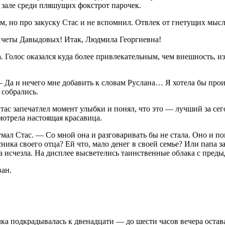
 зале среди пляшущих фокстрот парочек.
ом, но про закуску Стас и не вспомнил. Отвлек от гнетущих мы
 четы Давыдовых! Итак, Людмила Георгиевна!
 Голос оказался куда более привлекательным, чем внешность, из
 Да и нечего мне добавить к словам Руслана… Я хотела бы прои
 собрались.
ас запечатлел момент улыбки и понял, что это — лучший за сего
мотрела настоящая красавица.
л Стас. — Со мной она и разговаривать бы не стала. Оно и пон
ика своего отца? Ей что, мало денег в своей семье? Или папа 
та исчезла. На дисплее высветелись таинственные облака с пред
ан.
лка подкрадывалась к двенадцати — до шести часов вечера остав