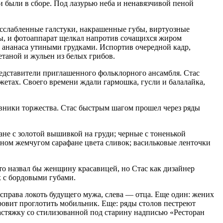
и были в сборе. Под лазурью неба и ненавязчивой пеной
асслабленные галстуки, накрашенные губы, виртуозные
лы, и фотоаппарат щелкал напротив сочащихся жиром
 ананаса утиными грудками. Испортив очередной кадр,
таной и жульен из белых грибов.
редставители приглашенного фольклорного ансамбля. Стас
жетах. Своего времени ждали гармошка, гусли и балалайка,
овники торжества. Стас быстрым шагом прошел через ряды
ане с золотой вышивкой на груди; черные с тоненькой
нном жемчугом сарафане цвета сливок; васильковые ленточки
то назвал бы женщину красавицей, но Стас как дизайнер
х с бордовыми губами.
 справа локоть будущего мужа, слева — отца. Еще один: жених
оровит проглотить мобильник. Еще: ряды столов пестреют
растяжку со стилизованной под старину надписью «Ресторан