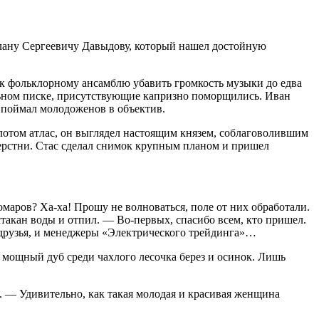
лану Сергеевичу Давыдову, который нашел достойную
ак фольклорному ансамблю убавить громкость музыки до едва
льном писке, присутствующие капризно поморщились. Иван
 поймал молодоженов в объектив.
лотом атлас, он выглядел настоящим князем, соблаговолившим
ерстни. Стас сделал снимок крупным планом и пришел
омаров? Ха-ха! Прошу не волноваться, поле от них обработали.
стакан воды и отпил. — Во-первых, спасибо всем, кто пришел.
и друзья, и менеджеры «Электрического трейдинга»…
 мощный дуб среди чахлого лесочка берез и осинок. Лишь
. — Удивительно, как такая молодая и красивая женщина