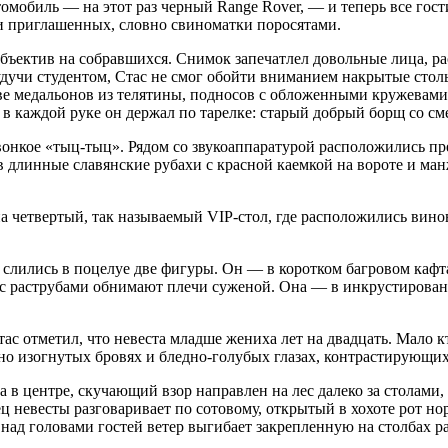
омобиль — на этот раз черный Range Rover, — и теперь все гост
и приглашенных, словно свиноматки поросятами.
бъектив на собравшихся. Снимок запечатлел довольные лица, р
удучи студентом, Стас не смог обойти вниманием накрытые сто
ве медальонов из телятины, подносов с обложенными кружевами
в каждой руке он держал по тарелке: старый добрый борщ со сме
звонкое «тыц-тыц». Рядом со звукоаппаратурой расположились п
 длинные славянские рубахи с красной каемкой на вороте и ман
на четвертый, так называемый VIP-стол, где расположились вин
а слились в поцелуе две фигуры. Он — в коротком багровом кафт
х с раструбами обнимают плечи суженой. Она — в инкрустирова
с отметил, что невеста младше жениха лет на двадцать. Мало к
но изогнутых бровях и бледно-голубых глазах, контрастирующи
 в центре, скучающий взор направлен на лес далеко за столами,
ц невесты разговаривает по сотовому, открытый в хохоте рот н
 над головами гостей ветер выгибает закрепленную на столбах 