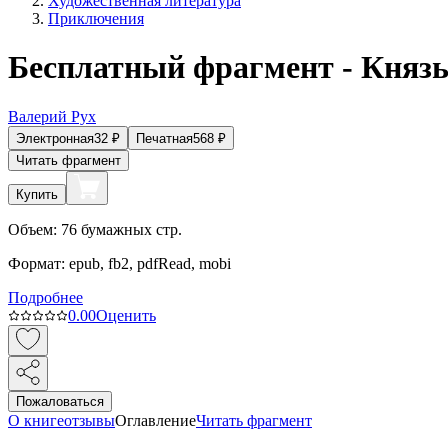
Художественная литература
Приключения
Бесплатный фрагмент - Княз
Валерий Рух
Электронная
32
₽
Печатная
568
₽
Читать фрагмент
Купить
Объем:
76
бумажных стр.
Формат:
epub, fb2, pdfRead, mobi
Подробнее
0.0
0
Оценить
Пожаловаться
О книге
отзывы
Оглавление
Читать фрагмент