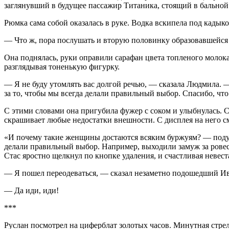
заглянувший в будущее пассажир Титаника, стоящий в бальной
Рюмка сама собой оказалась в руке. Водка вскипела под кадык
— Что ж, пора послушать и вторую половинку образовавшейся
Она поднялась, руки оправили сарафан цвета топленого молока.
разглядывая тоненькую фигурку.
— Я не буду утомлять вас долгой речью, — сказала Людмила. —
за то, чтобы мы всегда делали правильный выбор. Спасибо, что
С этими словами она пригубила фужер с соком и улыбнулась. Ст
скрашивает любые недостатки внешности. С дисплея на него с
«И почему такие женщины достаются всяким буржуям? — подума
делали правильный выбор. Например, выходили замуж за ровесн
Стас яростно щелкнул по кнопке удаления, и счастливая невес
— Я пошел переодеваться, — сказал незаметно подошедший Ив
— Да иди, иди!
***
Руслан посмотрел на циферблат золотых часов. Минутная стре