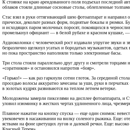
К стоянке на краю арендованного поля подъехал последний авт
облаков стояли длинные сосновые столы, облепленные толпам
Стас взял в руки оттягивающий шею фотоаппарат и направил о
прически, декольте разных форм, поднятые бокалы и рюмки. Б
и исходящих паром молочных поросят, покоящихся в черносли
промелькнул официант — в белой рубахе и красном кушаке, — 
Аудиоколонки с человеческий рост издавали упругие звуки и 
безразлично щелкнул усатых и бородатых музыкантов, одетых в
но пока пространство наполняли только электронные басы.
Три стола стояли параллельно друг другу и смотрели торцами 
«соратников» и остановился напротив «бояр».
«Горько!» — как раз гаркнули сотни глоток. За серединой стол
проседью волосы аккуратно зачесаны за уши, руки в перчатка
в золотых кудрях развиваются на теплом летнем ветерке.
Молодожены замерли пикселями на дисплее фотоаппарата, и Ста
уловил изюминку в жестких чертах удлиненного лица, чрезмер
Плавное нажатие на кнопку спуска — еще один снимок: невеста
увековечен в насаживании на вилку соленого рыжика. Еще: оте
яствами на фоне цветущих лугов и далекой речки. Еще: высоко
Красный Терем».