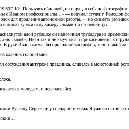
 60D Kit. Пользуясь обновкой, он ощущал себя не фотографом,
 мы с Иваном профессионалы…» — подумал студент. Ремешок фо
 блок для продления автономной работы, — но снимать ремешок
о и лишат зуба, а саму камеру сломают о столешницу?
аспахнутой алой рубашке он напоминал трубадура из бременски
 к дню свадьбы Иван так и не выучился и прикосновения к стру
. В руке Иван сжимал беспроводной микрофон, точно такой же т
 из колонок голос Ивана.
ли обсуждения антуража праздника, сливаясь в монотонный роп
олоса.
сказаться молодым, и переодевайся.
омни Руслану Сергеевичу сценарий номера. Я уже на пятой фотк
репкий…