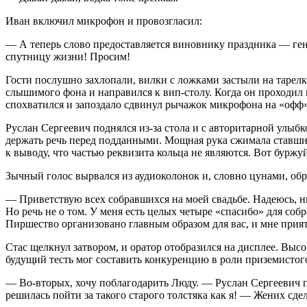
Иван включил микрофон и провозгласил:
— А теперь слово предоставляется виновнику праздника — ге
спутницу жизни! Просим!
Гости послушно захлопали, вилки с ложками застыли на тарелк
слышимого фона и направился к вип-столу. Когда он проходи
спохватился и запоздало сдвинул рычажок микрофона на «офф
Руслан Сергеевич поднялся из-за стола и с авторитарной улы
держать речь перед подданными. Мощная рука сжимала ставши
к выводу, что частью реквизита кольца не являются. Вот буржуй
Зычный голос вырвался из аудиоколонок и, словно цунами, обр
— Приветствую всех собравшихся на моей свадьбе. Надеюсь, ни
Но речь не о том. У меня есть целых четыре «спасибо» для со
Пиршество организовано главным образом для вас, и мне прия
Стас щелкнул затвором, и оратор отобразился на дисплее. Выс
будущий тесть мог составить конкуренцию в роли приземистого
— Во-вторых, хочу поблагодарить Люду. — Руслан Сергеевич п
решилась пойти за такого старого толстяка как я! — Жених сде