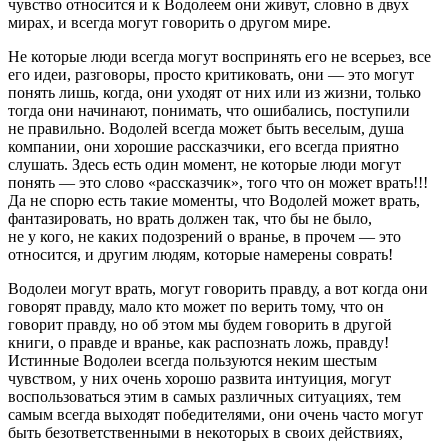
чувство относится и к Водолеем они живут, словно в двух
мирах, и всегда могут говорить о другом мире.
Не которые люди всегда могут воспринять его не всерьез, все
его идеи, разговоры, просто критиковать, они — это могут
понять лишь, когда, они уходят от них или из жизни, только
тогда они начинают, понимать, что ошибались, поступили
не правильно. Водолей всегда может быть веселым, душа
компании, они хорошие рассказчики, его всегда приятно
слушать. Здесь есть один момент, не которые люди могут
понять — это слово «рассказчик», того что он может
врать
!!!
Да не спорю есть такие моменты, что Водолей может врать,
фантазировать, но врать должен так, что бы не было,
не у кого, не каких подозрений о вранье, в прочем — это
относится, и другим людям, которые намерены
соврат
ь!
Водолеи могут врать, могут говорить правду, а вот когда они
говорят правду, мало кто может по верить тому, что он
говорит правду, но об этом мы будем говорить в другой
книги, о правде и вранье, как распознать ложь, правду!
Истинные Водолеи всегда пользуются неким шестым
чувством, у них очень хорошо развита интуиция, могут
воспользоваться этим в самых различных ситуациях, тем
самым всегда выходят победителями, они очень часто могут
быть безответственными в некоторых в своих действиях,