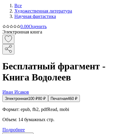
Все
Художественная литература
Научная фантастика
0.0
0
Оценить
Электронная книга
Бесплатный фрагмент -
Книга Водолеев
Иван Исаков
Электронная
100
₽
80
₽
Печатная
460
₽
Формат:
epub, fb2, pdfRead, mobi
Объем:
14
бумажных стр.
Подробнее