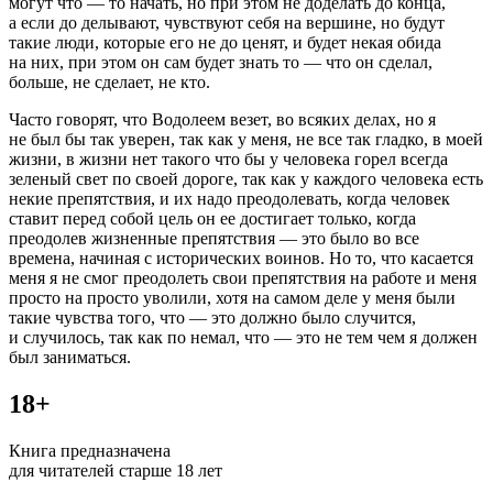
могут что — то начать, но при этом не доделать до конца,
а если до делывают, чувствуют себя на вершине, но будут
такие люди, которые его не до ценят, и будет некая обида
на них, при этом он сам будет знать то — что он сделал,
больше, не сделает, не кто.
Часто говорят, что Водолеем везет, во всяких делах, но я
не был бы так уверен, так как у меня, не все так гладко, в моей
жизни, в жизни нет такого что бы у человека горел всегда
зеленый свет по своей дороге, так как у каждого человека есть
некие препятствия, и их надо преодолевать, когда человек
ставит перед собой цель он ее достигает только, когда
преодолев жизненные препятствия — это было во все
времена, начиная с исторических воинов. Но то, что касается
меня я не смог преодолеть свои препятствия на работе и меня
просто на просто уволили, хотя на самом деле у меня были
такие чувства того, что — это должно было случится,
и случилось, так как по немал, что — это не тем чем я должен
был заниматься.
18+
Книга предназначена
для читателей старше 18 лет