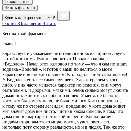
Пожаловаться
Читать фрагмент
Купить
электронную — 80 ₽
О книге
Оглавление
Читать
Бесплатный фрагмент
Глава 1
Здравствуйте уважаемые читатели, я вновь вас приветствую,
в этой книги мы будем говорить о 11 знаке зодиаке,
«Водолеи». Начал этот разговор по тому — что я сам по знаку
зодиака «Водолей», и готов с вами по делиться о моем
характере и возможно о вашем! Кто родился под этим знаком!
У Водолеев есть все самое лучшее в Характере чем у кого
либо, у них часто меняется характер по ведения, они могут
быть злыми, и добрыми, мягкими, очень сильно могут любить
домашних животных особенно кошек. У меня, не было та
кого, что бы дома у меня, не было милого Кота или кошки,
к тому же по старым легендам, приданию, у кого дома живет
кот, значит дома все чисто, чисто в каком смысле, в том, что
дома или в квартире, нет некой не чести. Кошки живут
по двум сторонам этого мира, могут, чувствовать зло,
не только поту сторону реальности, но и в людях. Так же это