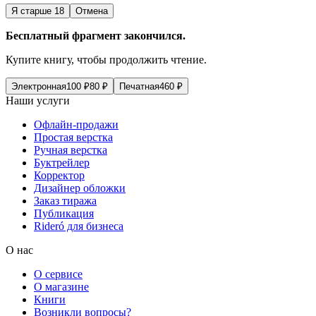
Я старше 18
Отмена
Бесплатный фрагмент закончился.
Купите книгу, чтобы продолжить чтение.
Электронная
100
₽
80
₽
Печатная
460
₽
Наши услуги
Офлайн-продажи
Простая верстка
Ручная верстка
Буктрейлер
Корректор
Дизайнер обложки
Заказ тиража
Публикация
Rideró для бизнеса
О нас
О сервисе
О магазине
Книги
Возникли вопросы?