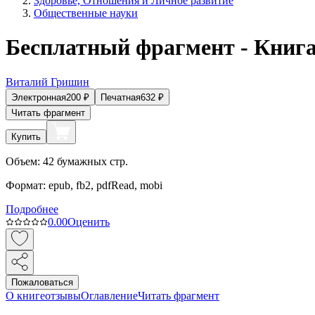
Здоровье, Отношения и Личное развитие
Общественные науки
Бесплатный фрагмент - Книга
Виталий Гришин
Электронная
200
₽
Печатная
632
₽
Читать фрагмент
Купить
Объем:
42
бумажных стр.
Формат:
epub, fb2, pdfRead, mobi
Подробнее
0.0
0
Оценить
Пожаловаться
О книге
отзывы
Оглавление
Читать фрагмент