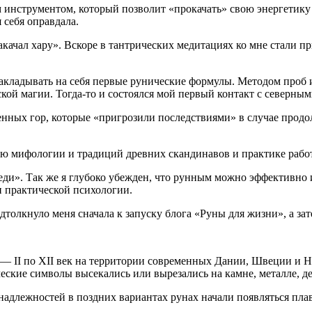
м инструментом, который позволит «прокачать» свою энергетику
 себя оправдала.
накачал хару». Вскоре в тантрических медитациях ко мне стали 
 накладывать на себя первые рунические формулы. Методом проб 
ой магии. Тогда-то и состоялся мой первый контакт с северным
нных гор, которые «пригрозили последствиями» в случае прод
ию мифологии и традиций древних скандинавов и практике рабо
еди». Так же я глубоко убежден, что рунным можно эффективно
и практической психологии.
олкнуло меня сначала к запуску блога «Руны для жизни», а зат
 — II по XII век на территории современных Дании, Швеции и Н
еские символы высекались или вырезались на камне, металле, д
адлежностей в поздних вариантах рунах начали появляться пла