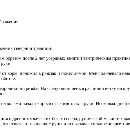
ображения
ычник северной традиции.
 образом после 2 лет усердных занятий тантрическим практикам
 руки.
т коры, положил в рюкзак и понёс домой. Меня одолевало навяз
работке.
еоролики по резьбе. На следующий день я распилил ветку на кр
ло».
имволами начали «проситься» взять их в руки. Несколько дней я
ния о древних языческих богах севера, рунической магии и гада
ал, что означают выпавшие руны и испытывал сильное энергетич