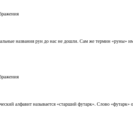
ображения
чальные названия рун до нас не дошли. Сам же термин «руны» им
ображения
еский алфавит называется «старший футарк». Слово «футарк» о