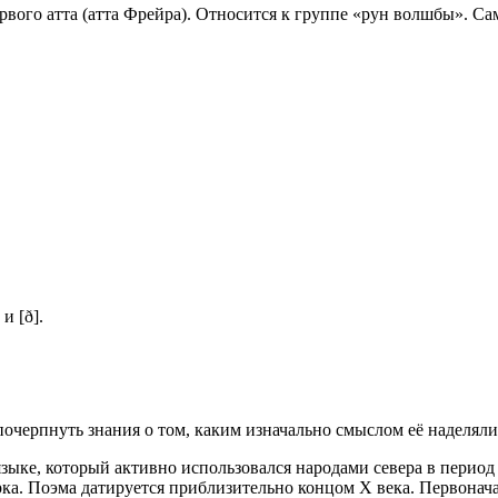
ервого атта (атта Фрейра). Относится к группе «рун волшбы». Са
и [ð].
почерпнуть знания о том, каким изначально смыслом её наделял
языке, который активно использовался народами севера в период
а. Поэма датируется приблизительно концом X века. Первоначаль