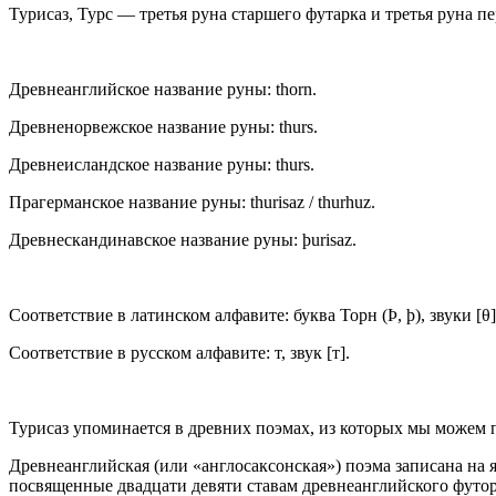
Турисаз, Турс — третья руна старшего футарка и третья руна п
Древнеанглийское название руны: thorn.
Древненорвежское название руны: thurs.
Древнеисландское название руны: thurs.
Прагерманское название руны: thurisaz / thurhuz.
Древнескандинавское название руны: þurisaz.
Соответствие в латинском алфавите: буква Торн (Þ, þ), звуки [θ] 
Соответствие в русском алфавите: т, звук [т].
Турисаз упоминается в древних поэмах, из которых мы можем 
Древнеанглийская (или «англосаксонская») поэма записана на 
посвященные двадцати девяти ставам древнеанглийского футорк