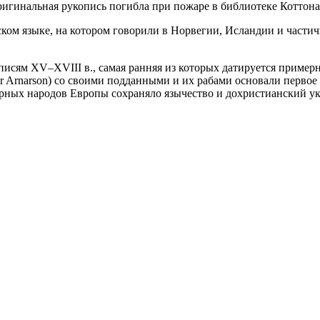
ригинальная рукопись погибла при пожаре в библиотеке Коттона 
ком языке, на котором говорили в Норвегии, Исландии и части
писям XV–XVIII в., самая ранняя из которых датируется примерн
ur Arnarson) со своими подданными и их рабами основали перво
верных народов Европы сохраняло язычество и дохристианский у