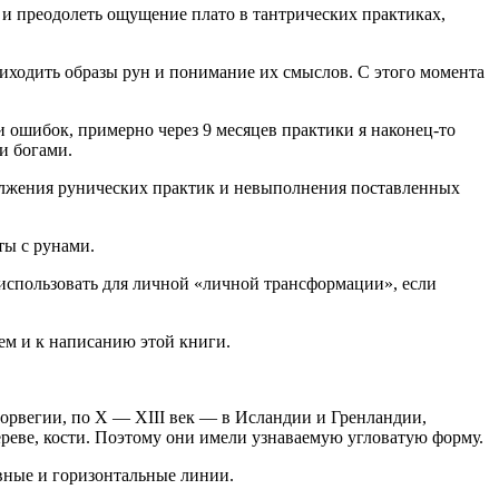
 и преодолеть ощущение плато в тантрических практиках,
приходить образы рун и понимание их смыслов. С этого момента
и ошибок, примерно через 9 месяцев практики я наконец-то
и богами.
олжения рунических практик и невыполнения поставленных
ты с рунами.
 использовать для личной «личной трансформации», если
ем и к написанию этой книги.
орвегии, по X — XIII век — в Исландии и Гренландии,
ереве, кости. Поэтому они имели узнаваемую угловатую форму.
вные и горизонтальные линии.