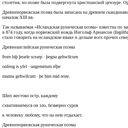
столетия, но позже была подвергнута христианской цензуре. О
Древненорвежская поэма была записана на древнем скандинавс
началом XIII вв.
Так называемая «Исландская руническая поэма» известна по за
в 874 году, когда норвежский вождь Ингольф Арнансон (Ingólf
стало говорить на исландском языке и дольше всех прочих се
Древнеанглийская руническая поэма
Þorn biþ þearle scearp · þegna gehwilcum
onfeng is yfel · ungemetum réþe
manna gehwilcum · þe him mid reste.
Шип жестоко остр, каждому
схватившемуся он зло, безмерно суров
к человеку любому, что на нем отдыхает.
Древненорвежская руническая поэма