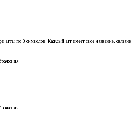
и атта) по 8 символов. Каждый атт имеет свое название, связан
ображения
ображения