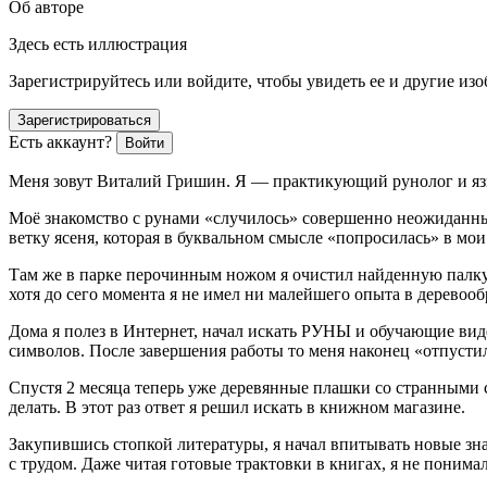
Об авторе
Здесь есть иллюстрация
Зарегистрируйтесь или войдите, чтобы увидеть ее и другие из
Зарегистрироваться
Есть аккаунт?
Войти
Меня зовут Виталий Гришин. Я — практикующий рунолог и яз
Моё знакомство с рунами «случилось» совершенно неожиданным
ветку ясеня, которая в буквальном смысле «попросилась» в мои
Там же в парке перочинным ножом я очистил найденную палку о
хотя до сего момента я не имел ни малейшего опыта в деревооб
Дома я полез в Интернет, начал искать РУНЫ и обучающие вид
символов. После завершения работы то меня наконец «отпусти
Спустя 2 месяца теперь уже деревянные плашки со странными с
делать. В этот раз ответ я решил искать в книжном магазине.
Закупившись стопкой литературы, я начал впитывать новые зна
с трудом. Даже читая готовые трактовки в книгах, я не поним