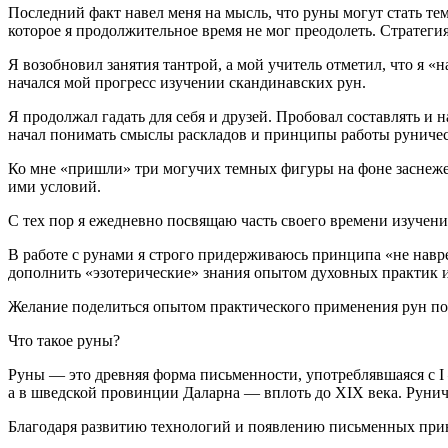
Последний факт навел меня на мысль, что руны могут стать те
которое я продолжительное время не мог преодолеть. Стратегия
Я возобновил занятия тантрой, а мой учитель отметил, что я «
начался мой прогресс изучении скандинавских рун.
Я продолжал гадать для себя и друзей. Пробовал составлять и
начал понимать смыслы раскладов и принципы работы руническ
Ко мне «пришли» три могучих темных фигуры на фоне заснеже
ими условий.
С тех пор я ежедневно посвящаю часть своего времени изучен
В работе с рунами я строго придерживаюсь принципа «не навр
дополнить «эзотерические» знания опытом духовных практик 
Желание поделиться опытом практического применения рун подт
Что такое руны?
Руны — это древняя форма письменности, употреблявшаяся с I
а в шведской провинции Даларна — вплоть до XIX века. Рунич
Благодаря развитию технологий и появлению письменных прин