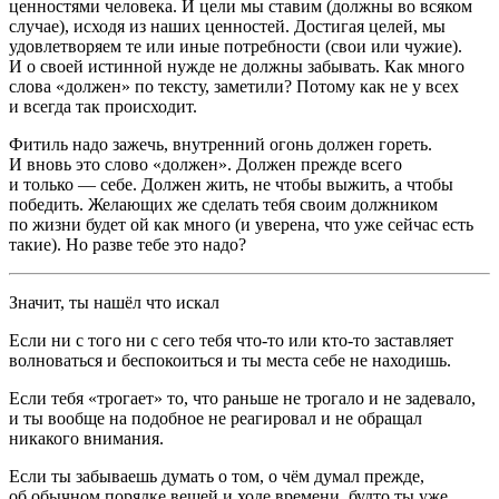
ценностями человека. И цели мы ставим (должны во всяком
случае), исходя из наших ценностей. Достигая целей, мы
удовлетворяем те или иные потребности (свои или чужие).
И о своей истинной нужде не должны забывать. Как много
слова «должен» по тексту, заметили? Потому как не у всех
и всегда так происходит.
Фитиль надо зажечь, внутренний огонь должен гореть.
И вновь это слово «должен». Должен прежде всего
и только — себе. Должен жить, не чтобы выжить, а чтобы
победить. Желающих же сделать тебя своим должником
по жизни будет ой как много (и уверена, что уже сейчас есть
такие). Но разве тебе это надо?
Значит, ты нашёл что искал
Если ни с того ни с сего тебя что-то или кто-то заставляет
волноваться и беспокоиться и ты места себе не находишь.
Если тебя «трогает» то, что раньше не трогало и не задевало,
и ты вообще на подобное не реагировал и не обращал
никакого внимания.
Если ты забываешь думать о том, о чём думал прежде,
об обычном порядке вещей и ходе времени, будто ты уже