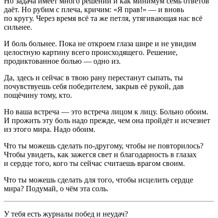
Но задача имеет много решений и как минимум семь ответов
даёт. Но рубим с плеча, кричим: «Я прав!» — и вновь
по кругу. Через время всё та же петля, утягивающая нас всё
сильнее.
И боль больнее. Пока не откроем глаза шире и не увидим
целостную картину всего происходящего. Решение,
продиктованное болью — одно из.
Да, здесь и сейчас в твою рану перестанут сыпать, ты
почувствуешь себя победителем, закрыв её рукой, дав
пощёчину тому, кто.
Но ваша встреча — это встреча лицом к лицу. Больно обоим.
И прожить эту боль надо прежде, чем она пройдёт и исчезнет
из этого мира. Надо обоим.
Что ты можешь сделать по-другому, чтобы не повторилось?
Чтобы увидеть, как зажегся свет и благодарность в глазах
и сердце того, кого ты сейчас считаешь врагом своим.
Что ты можешь сделать для того, чтобы исцелить сердце
мира? Подумай, о чём эта соль.
У тебя есть журналы побед и неудач?