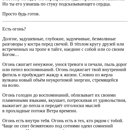
Но ты его узнаешь по стуку подсказывающего сердца.
Просто будь готов.
Есть огонь?
Долгие, задушевные, глубокие, задумчивые, безмолвные
разговоры у костра перед свечой. В тёплом кругу друзей или
встреченных на тропе в тайге, наедине с собой или со своим
Богом…
Огонь сжигает ненужное, унося тревоги и печали, пыль дорог
или пепел воспоминаний. Огонь поджигает твой внутренний
фитиль и пробуждает жажду к жизни. Словно из жерла
вулкана новый объём неукротимой энергии, стремящейся
на волю.
Огонь голоден до воспоминаний, облизывает их своими
пламенными языками, вкушает, потрескивая от удовольствия,
выжигает до пепла и передаёт отголоски мыслей
в прохладные потоки Ветра времени.
Огонь есть внутри тебя. Огонь есть в тех, кто рядом с тобой.
Чаще он спит безмятежно под сотнями одеял сомнений