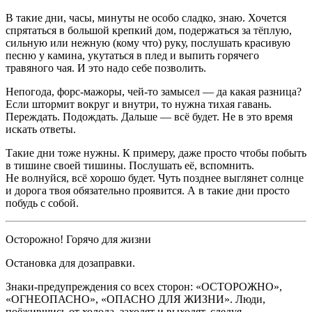
В такие дни, часы, минуты не особо сладко, знаю. Хочется
спрятаться в большой крепкий дом, подержаться за тёплую,
сильную или нежную (кому что) руку, послушать красивую
песню у камина, укутаться в плед и выпить горячего
травяного чая. И это надо себе позволить.
Непогода, форс-мажоры, чей-то замысел — да какая разница?
Если штормит вокруг и внутри, то нужна тихая гавань.
Переждать. Подождать. Дальше — всё будет. Не в это время
искать ответы.
Такие дни тоже нужны. К примеру, даже просто чтобы побыть
в тишине своей тишины. Послушать её, вспомнить.
Не волнуйся, всё хорошо будет. Чуть позднее выглянет солнце
и дорога твоя обязательно проявится. А в такие дни просто
побудь с собой.
Осторожно! Горячо для жизни
Остановка для
доза
правки.
Знаки-предупреждения со всех сторон: «ОСТОРОЖНО»,
«ОГНЕОПАСНО», «ОПАСНО ДЛЯ ЖИЗНИ». Люди,
поёжившись от холода, заходят и выходят, следуя