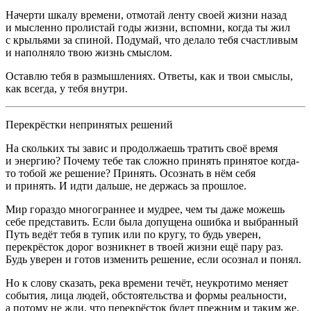
Начерти шкалу времени, отмотай ленту своей жизни назад
и мысленно пролистай годы жизни, вспомни, когда ты жил
с крыльями за спиной. Подумай, что делало тебя счастливым
и наполняло твою жизнь смыслом.
Оставлю тебя в размышлениях. Ответы, как и твои смыслы,
как всегда, у тебя внутри.
Перекрёстки непринятых решений
На скольких ты завис и продолжаешь тратить своё время
и энергию? Почему тебе так сложно принять принятое когда-
то тобой же решение? Принять. Осознать в нём себя
и принять. И идти дальше, не держась за прошлое.
Мир гораздо многограннее и мудрее, чем ты даже можешь
себе представить. Если была допущена ошибка и выбранный
Путь ведёт тебя в тупик или по кругу, то будь уверен,
перекрёсток дорог возникнет в твоей жизни ещё пару раз.
Будь уверен и готов изменить решение, если осознал и понял.
Но к слову сказать, река времени течёт, неукротимо меняет
события, лица людей, обстоятельства и формы реальности,
а потому не жди, что перекрёсток будет прежним и таким же.