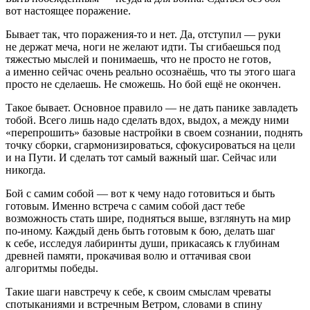
вот настоящее поражение.
Бывает так, что поражения-то и нет. Да, отступил — руки
не держат меча, ноги не желают идти. Ты сгибаешься под
тяжестью мыслей и понимаешь, что не просто не готов,
а именно сейчас очень реально осознаёшь, что ты этого шага
просто не сделаешь. Не сможешь. Но бой ещё не окончен.
Такое бывает. Основное правило — не дать панике завладеть
тобой. Всего лишь надо сделать вдох, выдох, а между ними
«перепрошить» базовые настройки в своем сознании, поднять
точку сборки, сгармонизироваться, сфокусироваться на цели
и на Пути. И сделать тот самый важный шаг. Сейчас или
никогда.
Бой с самим собой — вот к чему надо готовиться и быть
готовым. Именно встреча с самим собой даст тебе
возможность стать шире, подняться выше, взглянуть на мир
по-иному. Каждый день быть готовым к бою, делать шаг
к себе, исследуя лабиринты души, прикасаясь к глубинам
древней памяти, прокачивая волю и оттачивая свои
алгоритмы победы.
Такие шаги навстречу к себе, к своим смыслам чреваты
спотыканиями и встречным Ветром, словами в спину