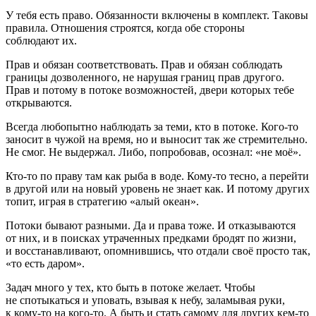
У тебя есть право. Обязанности включены в комплект. Таковы
правила. Отношения строятся, когда обе стороны
соблюдают их.
Прав и обязан соответствовать. Прав и обязан соблюдать
границы дозволенного, не нарушая границ прав другого.
Прав и потому в потоке возможностей, двери которых тебе
открываются.
Всегда любопытно наблюдать за теми, кто в потоке. Кого-то
заносит в чужой на время, но и выносит так же стремительно.
Не смог. Не выдержал. Либо, попробовав, осознал: «не моё».
Кто-то по праву там как рыба в воде. Кому-то тесно, а перейти
в другой или на новый уровень не знает как. И потому других
топит, играя в стратегию «алый океан».
Потоки бывают разными. Да и права тоже. И отказываются
от них, и в поисках утраченных предками бродят по жизни,
и восстанавливают, опомнившись, что отдали своё просто так,
«то есть даром».
Задач много у тех, кто быть в потоке желает. Чтобы
не спотыкаться и уповать, взывая к небу, заламывая руки,
к кому-то на кого-то. А быть и стать самому для других кем-то