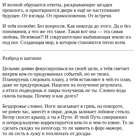
И волной обрушатся ответы, раскрывающие загадки
прошлого, и приоткроются двери в ещё не наступившее
будущее. От взгляда. От прикосновения. От встречи.
И тебя полюбят. Без вопросов. Как никогда до этого. Да и без
понимания, а что же это такое. Такая вот она — эта самая
любовь. Неземная?! И сокрушительно выбивающая землю из-
под ног. Создающая мир, в котором становится тепло всем.
Разброд и шатание
Целыми днями фокусируешься на своей цели, а тебя сметает
вихрем кем-то придуманных событий, но не твоих.
Планируешь следовать плану, а тебя вставляют в чей-то план,
даже не предупреждая. Нацелен на получение результата,
а итоги подводишь и лавры получаешь не ты. Словно вода
сквозь пальцы. Почему и как долго?
Бездорожье словно. Ноги засасывает в грязь, на повороте,
не ровен час, занесёт в овраг, дождь заливает лобовое стекло,
Ветер сносит крышу, а ты в Пути. И твой Путь совершенно
и непредсказуемо корректируется кем-то и чем-то извне. То ли
сделать скидку на непогоду, то ли заявить о форс-мажоре,
то ли сесть в лужу и похлюпать от досады.