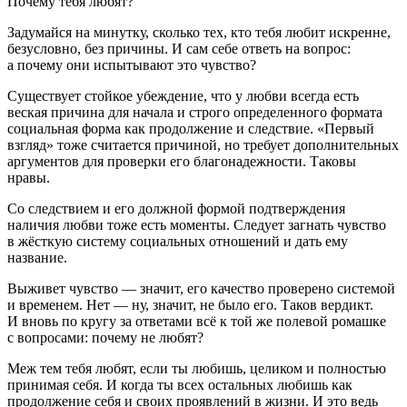
Почему тебя любят?
Задумайся на минутку, сколько тех, кто тебя любит искренне,
безусловно, без причины. И сам себе ответь на вопрос:
а почему они испытывают это чувство?
Существует стойкое убеждение, что у любви всегда есть
веская причина для начала и строго определенного формата
социальная форма как продолжение и следствие. «Первый
взгляд» тоже считается причиной, но требует дополнительных
аргументов для проверки его благонадежности. Таковы
нравы.
Со следствием и его должной формой подтверждения
наличия любви тоже есть моменты. Следует загнать чувство
в жёсткую систему социальных отношений и дать ему
название.
Выживет чувство — значит, его качество проверено системой
и временем. Нет — ну, значит, не было его. Таков вердикт.
И вновь по кругу за ответами всё к той же полевой ромашке
с вопросами: почему не любят?
Меж тем тебя любят, если ты любишь, целиком и полностью
принимая себя. И когда ты всех остальных любишь как
продолжение себя и своих проявлений в жизни. И это ведь