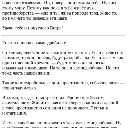
и косыми взглядами. Но, поверь, они нужны тебе. Нужны
этому миру. Потому как пока в тебе живёт дух
противоборства — жив и ты, жива природа твоя, живо то,
во имя чего ты делаешь эти шаги.
Удачи тебе и попутного Ветра!
Если ты попал в камнедробилку
Странное, необычное для жизни место, но… Если в тебе есть
«камни», то они, поверь, будут раздроблены. Если ты сам как
один сплошной кремень — будет много пыли, песка
и маленьких камушков. На то она и камнедробилка. Но это
тоже часть нашей жизни.
Такие камнедробильные дни, пространства, события, люди —
повод задуматься.
Видимо, ты где-то застрял: стал чёрствым, жёстким,
окаменевшим. Живительная влага через родники озарений
в твоё пространство сознания не проникает. Пустыня
и стагнация.
И тут в твоей жизни появляется та самая камнедробилка. Ну
и, собственно, со всеми вытекающими последствиями для