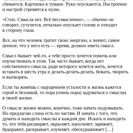
сбивается. Картинка в тумане. Руки опускаются. Настроение
и настрой стремятся к нулю.
«Стоп. Смысла нет. Всё бессмысленно», — обычно он
говорит, сутулится, печально опускает голову и отводит
в сторону глаза.
Все, на что человек тратит свою энергию, а значит, самое
ценное, что у него есть — время, должно иметь смысл.
Смысл бывает чей-то, а тебе просто хочется помочь или
поучаствовать в этом. Так часто бывает, когда нет
собственного смысла, ради которого хочется жить, хочется
вставать в шесть утра и делать-делать-делать, бежать, творить
и вытворять.
Если ты живёшь с ощущением усталости и жизнь кажется
серой и безликой, то пора (очень пора) задуматься о смыслах
в твоей жизни.
О смысле жизни можно, конечно, тоже начать подумывать.
Но предлагаю слона есть по частям. И начать с того, что
думать и находить смыслы в каждом дне. Искать и находить
то, что тебя расширяет, окрыляет, наполняет, заряжает,
будоражит, раскрывает, изумляет, обескураживает […]