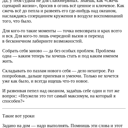
Да, у тебя судьба не для слабонервных. Знаешь, как «сжечь
сценарий жизни», бросив в огонь всё ценное и ключевое. Как
сжечь всё до пепла и развеять его где-нибудь над океаном,
наслаждаясь созерцанием кружения в воздухе воспоминаний
того, что было.
Для кого-то такие моменты — точка невозврата и крах всего
и вся. Для кого-то лишь очередной вызов и переход
в бесконечном лабиринте возможностей.
Собрать себя заново — да без особых проблем. Проблема
одна — каким теперь ты хочешь стать и под каким именем
жить.
Складывать по пазлам нового себя — дело нехитрое. Раз
попробовав, дальше припевая и умеючи. Только не хочется
уже как было, и всегда ищешь что-то новое.
И развеивая пепел над океаном, задаёшь себе один и тот же
вопрос: «Неужели это тот самый максимум, на который я
способен?»
Такие вот уроки
Задано на дом — надо выполнять. Помнишь эти слова и этот