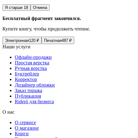
Я старше 18
Отмена
Бесплатный фрагмент закончился.
Купите книгу, чтобы продолжить чтение.
Электронная
120
₽
Печатная
487
₽
Наши услуги
Офлайн-продажи
Простая верстка
Ручная верстка
Буктрейлер
Корректор
Дизайнер обложки
Заказ тиража
Публикация
Rideró для бизнеса
О нас
О сервисе
О магазине
Книги