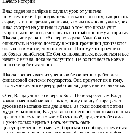
Начало истории
Влад сидел на галёрке и слушал урок от учителя
по математике. Преподаватель рассказывал о том, как решать
формулы и пригрозил ученикам, что им нужно выучить урок.
Влад смотрел на учителя и думал о том, что школа учит
зубрить материал и действовать по отработанному алгоритму.
Школа учит решать всё с первого раза. Учит бояться
ошибаться. Именно поэтому в жизни троечники добиваются
большего в жизни, чем отличники. Потому что троечники
не боятся ошибаться. Не боятся провалиться, разориться и всё
начать с начала, пока не получится. Не боятся делать новые
попытки добиться успеха.
Школа воспитывает из учеников безропотных рабов для
финансовой системы государства. Она приучает их к тому,
что нужно делать карьеру, работая на дядю, или начальника.
Отец Влада учил его к вере в Бога. По воскресеньям Влад
ходил в местный монастырь к одному старцу. Старец стал
духовным наставником для Влада. За годы общения с этим
мудрым батюшкой, Влад усвоил от него несколько жизненных
правил. Он ему повторял: «То что твоё, придет к тебе само.
Нужно только верить в Бога, мечтать, быть
целеустремленным, смелым, бороться за свободу, стремиться
к лидерству, читать мудрые книги, быть творческим и быть