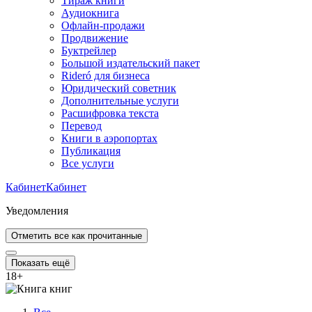
Тираж книги
Аудиокнига
Офлайн-продажи
Продвижение
Буктрейлер
Большой издательский пакет
Rideró для бизнеса
Юридический советник
Дополнительные услуги
Расшифровка текста
Перевод
Книги в аэропортах
Публикация
Все услуги
Кабинет
Кабинет
Уведомления
Отметить все как прочитанные
Показать ещё
18
+