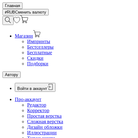
Главная
RUB
Сменить валюту
Магазин
Импринты
Бестселлеры
Бесплатные
Скидки
Подборки
Автору
Войти в аккаунт
Про-аккаунт
Редактор
Корректор
Простая верстка
Сложная верстка
Дизайн обложки
Иллюстрации