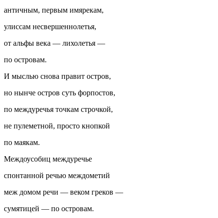
античным, первым имярекам,
улиссам несвершеннолетья,
от альфы века — лихолетья —
по островам.
И мыслью снова правит остров,
но нынче остров суть форпостов,
по междуречья точкам строчкой,
не пулеметной, просто кнопкой
по маякам.
Междоусобиц междуречье
спонтанной речью междометий
меж домом речи — веком греков —
сумятицей — по островам.