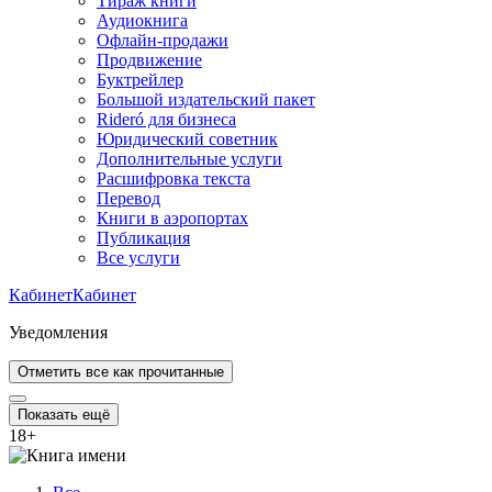
Тираж книги
Аудиокнига
Офлайн-продажи
Продвижение
Буктрейлер
Большой издательский пакет
Rideró для бизнеса
Юридический советник
Дополнительные услуги
Расшифровка текста
Перевод
Книги в аэропортах
Публикация
Все услуги
Кабинет
Кабинет
Уведомления
Отметить все как прочитанные
Показать ещё
18
+