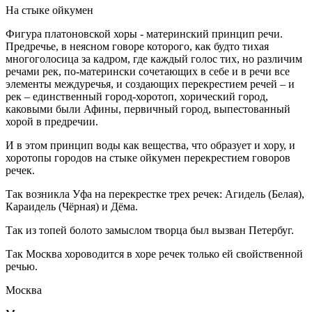
На стыке ойкумен
Фигура платоновской хоры - материнский принцип речи.
Предречье, в неясном говоре которого, как будто тихая
многоголосица за кадром, где каждый голос тих, но различим
речами рек, по-матерински сочетающих в себе и в речи все
элементы междуречья, и создающих перекрестием речей – и
рек – единственный город-хоротоп, хорический город,
каковыми были Афины, первичный город, выпестованный
хорой в предречии.
И в этом принцип воды как вещества, что образует и хору, и
хоротопы городов на стыке ойкумен перекрестием говоров
речек.
Так возникла Уфа на перекрестке трех речек: Агидель (Белая),
Караидель (Чёрная) и Дёма.
Так из топей болото замыслом творца был вызван Петербуг.
Так Москва хороводится в хоре речек только ей свойственной
речью.
Москва