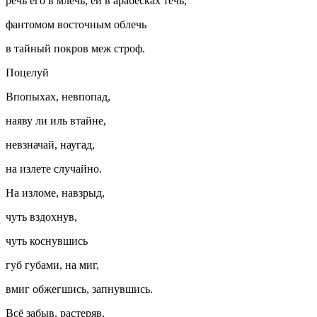
речь его в млечь, ей в арабесках течь,
фантомом восточным облечь
в тайный покров меж строф.
Поцелуй
Впопыхах, невпопад,
наяву ли иль втайне,
невзначай, наугад,
на излете случайно.
На изломе, навзрыд,
чуть вздохнув,
чуть коснувшись
губ губами, на миг,
вмиг обжегшись, запнувшись.
Всё забыв, растеряв,