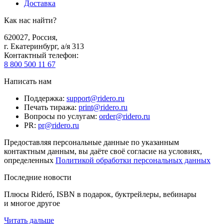
Доставка
Как нас найти?
620027
,
Россия
,
г. Екатеринбург, а/я 313
Контактный телефон
:
8 800 500 11 67
Написать нам
Поддержка
:
support@ridero.ru
Печать тиража
:
print@ridero.ru
Вопросы по услугам
:
order@ridero.ru
PR
:
pr@ridero.ru
Предоставляя персональные данные по указанным
контактным данным, вы даёте своё согласие на условиях,
определенных
Политикой обработки персональных данных
Последние новости
Плюсы Rideró, ISBN в подарок, буктрейлеры, вебинары
и многое другое
Читать дальше