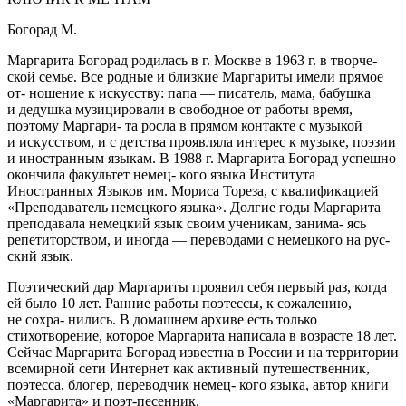
Богорад М.
Маргарита Богорад родилась в г. Москве в 1963 г. в творче-
ской семье. Все родные и близкие Маргариты имели прямое
от- ношение к искусству: папа — писатель, мама, бабушка
и дедушка музицировали в свободное от работы время,
поэтому Маргари- та росла в прямом контакте с музыкой
и искусством, и с детства проявляла интерес к музыке, поэзии
и иностранным языкам. В 1988 г. Маргарита Богорад успешно
окончила факультет немец- кого языка Института
Иностранных Языков им. Мориса Тореза, с квалификацией
«Преподаватель немецкого языка». Долгие годы Маргарита
преподавала немецкий язык своим ученикам, занима- ясь
репетиторством, и иногда — переводами с немецкого на рус-
ский язык.
Поэтический дар Маргариты проявил себя первый раз, когда
ей было 10 лет. Ранние работы поэтессы, к сожалению,
не сохра- нились. В домашнем архиве есть только
стихотворение, которое Маргарита написала в возрасте 18 лет.
Сейчас Маргарита Богорад известна в
Росси
и и на территории
всемирной сети Интернет как активный путешественник,
поэтесса, блогер, переводчик немец- кого языка, автор книги
«Маргарита» и поэт-песенник.