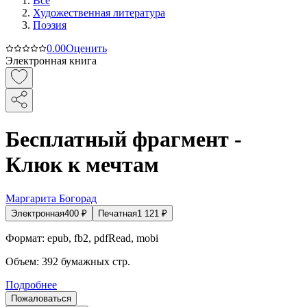
Все
Художественная литература
Поэзия
0.0
0
Оценить
Электронная книга
Бесплатный фрагмент -
Клюк к мечтам
Маргарита Богорад
Электронная
400
₽
Печатная
1 121
₽
Формат:
epub, fb2, pdfRead, mobi
Объем:
392
бумажных стр.
Подробнее
Пожаловаться