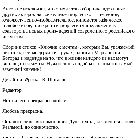
Автор не исключает, что стихи этого сборника вдохновят
других авторов на совместное творчество — песенное,
художест- венно-изобразительное, кинематографическое
и любое иное, и открыта к творческим предложениям
соавторства новых произ- ведений современного
росси
йского
искусства.
Сборник стихов «Ключик к мечтам», который Вы, уважаемый
читатель, сейчас держите в руках, написан Маргаритой
Богорад в надежде на то, что в жизни каждого из нас могут
воплощаться мечты. Нужно лишь подобрать к ним тот самый
заветный ключик!
Дизайн и вёрстка: В. Шаталова
Редактор:
Нет ничего прекраснее любви
Любовь прекрасна,
Остались лишь воспоминания, Душа пуста, так хочется любви
Реальной, но одиночество,
тоска — Такая ведь, как я, кому нужна… Я понимаю все,