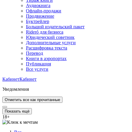
Тираж книги
Аудиокнига
Офлайн-продажи
Продвижение
Буктрейлер
Большой издательский пакет
Rideró для бизнеса
Юридический советник
Дополнительные услуги
Расшифровка текста
Перевод
Книги в аэропортах
Публикация
Все услуги
Кабинет
Кабинет
Уведомления
Отметить все как прочитанные
Показать ещё
18
+