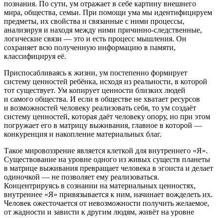
познания. По сути, ум отражает в себе картину внешнего
мира, общества, семьи. При помощи ума мы идентифицируем
предметы, их свойства и связанные с ними процессы,
анализируя и находя между ними причинно-следственные,
логические связи — это и есть процесс мышления. Он
сохраняет всю полученную информацию в памяти,
классифицируя её.
Приспосабливаясь к жизни, ум постепенно формирует
систему ценностей ребёнка, исходя из реальности, в которой
тот существует. Ум копирует ценности близких людей
и самого общества. И если в обществе не хватает ресурсов
и возможностей человеку реализовать себя, то ум создаёт
систему ценностей, которая даёт человеку опору, но при этом
погружает его в матрицу выживания, главное в которой —
конкуренция и накопление материальных благ.
Такое мировоззрение является клеткой для внутреннего «Я».
Существование на уровне одного из живых существ планеты
в матрице выживания превращает человека в эгоиста и делает
одиночкой — не позволяет ему реализоваться.
Концентрируясь в сознании на материальных ценностях,
внутреннее «Я» привязывается к ним, начинает вожделеть их.
Человек ожесточается от невозможности получить желаемое,
от жадности и зависти к другим людям, живёт на уровне