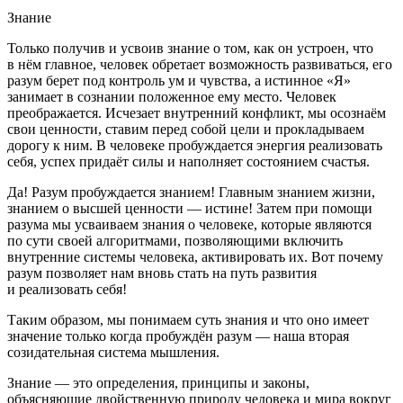
Знание
Только получив и усвоив знание о том, как он устроен, что
в нём главное, человек обретает возможность развиваться, его
разум берет под контроль ум и чувства, а истинное «Я»
занимает в сознании положенное ему место. Человек
преображается. Исчезает внутренний конфликт, мы осознаём
свои ценности, ставим перед собой цели и прокладываем
дорогу к ним. В человеке пробуждается энергия реализовать
себя, успех придаёт силы и наполняет состоянием счастья.
Да! Разум пробуждается знанием! Главным знанием жизни,
знанием о высшей ценности — истине! Затем при помощи
разума мы усваиваем знания о человеке, которые являются
по сути своей алгоритмами, позволяющими включить
внутренние системы человека, активировать их. Вот почему
разум позволяет нам вновь стать на путь развития
и реализовать себя!
Таким образом, мы понимаем суть знания и что оно имеет
значение только когда пробуждён разум — наша вторая
созидательная система мышления.
Знание — это определения, принципы и законы,
объясняющие двойственную природу человека и мира вокруг