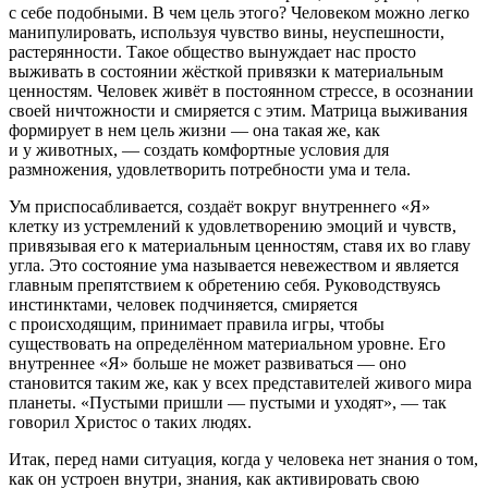
с себе подобными. В чем цель этого? Человеком можно легко
манипулировать, используя чувство вины, неуспешности,
растерянности. Такое общество вынуждает нас просто
выживать в состоянии жёсткой привязки к материальным
ценностям. Человек живёт в постоянном стрессе, в осознании
своей ничтожности и смиряется с этим. Матрица выживания
формирует в нем цель жизни — она такая же, как
и у животных, — создать комфортные условия для
размножения, удовлетворить потребности ума и тела.
Ум приспосабливается, создаёт вокруг внутреннего «Я»
клетку из устремлений к удовлетворению эмоций и чувств,
привязывая его к материальным ценностям, ставя их во главу
угла. Это состояние ума называется невежеством и является
главным препятствием к обретению себя. Руководствуясь
инстинктами, человек подчиняется, смиряется
с происходящим, принимает правила игры, чтобы
существовать на определённом материальном уровне. Его
внутреннее «Я» больше не может развиваться — оно
становится таким же, как у всех представителей живого мира
планеты. «Пустыми пришли — пустыми и уходят», — так
говорил Христос о таких людях.
Итак, перед нами ситуация, когда у человека нет знания о том,
как он устроен внутри, знания, как активировать свою