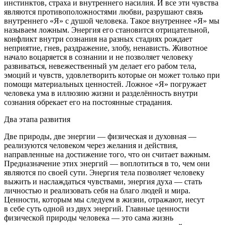
инстинктов, страха и внутреннего
насил
ия. И все эти чувства
являются противоположностями любви, разрушают связь
внутреннего «Я» с душой человека. Такое внутреннее «Я» мы
называем ложным. Энергия его становится отрицательной,
конфликт внутри сознания на разных стадиях рождает
неприятие, гнев, раздражение, злобу, ненависть. Животное
начало воцаряется в сознании и не позволяет человеку
развиваться, невежественный ум делает его рабом тела,
эмоций и чувств, удовлетворить которые он может только при
помощи материальных ценностей. Ложное «Я» погружает
человека ума в иллюзию жизни и разделённость внутри
сознания обрекает его на постоянные страдания.
Два этапа развития
Две природы, две энергии — физическая и духовная —
реализуются человеком через желания и действия,
направленные на достижение того, что он считает важным.
Предназначение этих энергий — воплотиться в то, чем они
являются по своей сути. Энергия тела позволяет человеку
выжить и наслаждаться чувствами, энергия духа — стать
личностью и реализовать себя на благо людей и мира.
Ценности, которым мы следуем в жизни, отражают, несут
в себе суть одной из двух энергий. Главные ценности
физической природы человека — это сама жизнь