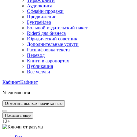
Тираж книги
Аудиокнига
Офлайн-продажи
Продвижение
Буктрейлер
Большой издательский пакет
Rideró для бизнеса
Юридический советник
Дополнительные услуги
Расшифровка текста
Перевод
Книги в аэропортах
Публикация
Все услуги
Кабинет
Кабинет
Уведомления
Отметить все как прочитанные
Показать ещё
12
+