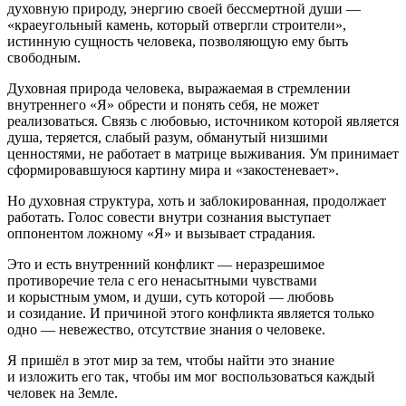
духовную природу, энергию своей бессмертной души —
«краеугольный камень, который отвергли строители»,
истинную сущность человека, позволяющую ему быть
свободным.
Духовная природа человека, выражаемая в стремлении
внутреннего «Я» обрести и понять себя, не может
реализоваться. Связь с любовью, источником которой является
душа, теряется, слабый разум, обманутый низшими
ценностями, не работает в матрице выживания. Ум принимает
сформировавшуюся картину мира и «закостеневает».
Но духовная структура, хоть и заблокированная, продолжает
работать. Голос совести внутри сознания выступает
оппонентом ложному «Я» и вызывает страдания.
Это и есть внутренний конфликт — неразрешимое
противоречие тела с его ненасытными чувствами
и корыстным умом, и души, суть которой — любовь
и созидание. И причиной этого конфликта является только
одно — невежество, отсутствие знания о человеке.
Я пришёл в этот мир за тем, чтобы найти это знание
и изложить его так, чтобы им мог воспользоваться каждый
человек на Земле.