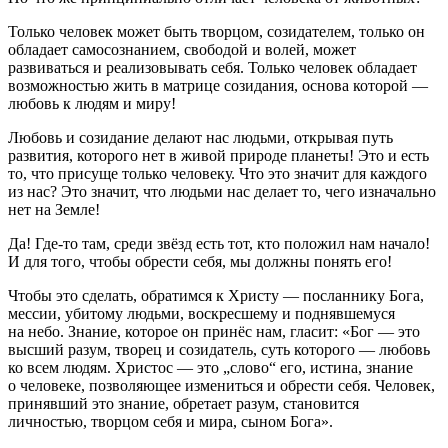
Только человек может быть творцом, созидателем, только он
обладает самосознанием, свободой и волей, может
развиваться и реализовывать себя. Только человек обладает
возможностью жить в матрице созидания, основа которой —
любовь к людям и миру!
Любовь и созидание делают нас людьми, открывая путь
развития, которого нет в живой природе планеты! Это и есть
то, что присуще только человеку. Что это значит для каждого
из нас? Это значит, что людьми нас делает то, чего изначально
нет на Земле!
Да! Где-то там, среди звёзд есть тот, кто положил нам начало!
И для того, чтобы обрести себя, мы должны понять его!
Чтобы это сделать, обратимся к Христу — посланнику Бога,
мессии, убитому людьми, воскресшему и поднявшемуся
на небо. Знание, которое он принёс нам, гласит: «Бог — это
высший разум, творец и созидатель, суть которого — любовь
ко всем людям. Христос — это „слово“ его, истина, знание
о человеке, позволяющее измениться и обрести себя. Человек,
принявший это знание, обретает разум, становится
личностью, творцом себя и мира, сыном Бога».