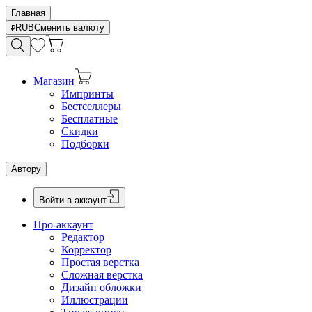
Главная
RUB
Сменить валюту
Магазин
Импринты
Бестселлеры
Бесплатные
Скидки
Подборки
Автору
Войти в аккаунт
Про-аккаунт
Редактор
Корректор
Простая верстка
Сложная верстка
Дизайн обложки
Иллюстрации