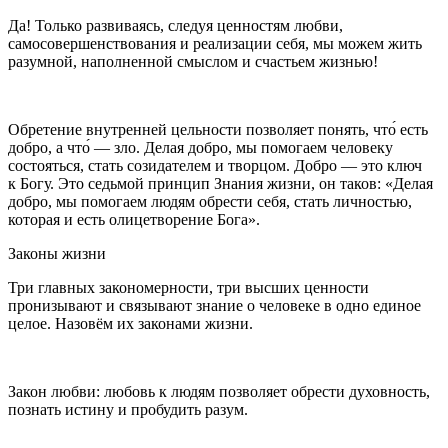
Да! Только развиваясь, следуя ценностям любви,
самосовершенствования и реализации себя, мы можем жить
разумной, наполненной смыслом и счастьем жизнью!
Обретение внутренней цельности позволяет понять, что́ есть
добро, а что́ — зло. Делая добро, мы помогаем человеку
состояться, стать созидателем и творцом.
Добро — это ключ
к Богу.
Это седьмой принцип Знания жизни, он таков:
«Делая
добро, мы помогаем людям обрести себя, стать личностью,
которая и есть олицетворение Бога».
Законы жизни
Три главных закономерности, три высших ценности
пронизывают и связывают знание о человеке в одно единое
целое. Назовём их законами жизни.
Закон любви: любовь к людям позволяет обрести духовность,
познать истину и пробудить разум.