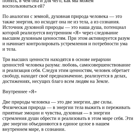
понять, в чём она и для чего, как мы можем
воспользоваться ей?
По аналогии с земной, духовная природа человека — это
также энергия, но исходит она не из тела, а из сознания.
Источник духовной природы — это наша душа, потенциал
которой реализуется внутренним «Я» через следование
высшим духовным ценностям. При этом активируется разум
и начинает контролировать устремления и потребности ума
и тела.
Три высших ценности находятся в основе иерархии
ценностей человека разума: любовь, самосовершенствование
и реализация себя. Следуя этим ценностям, человек обретает
свободу, находит своё предназначение, реализуется в делах,
достижениях, несущих благо всем людям на Земле.
Внутреннее «Я»
Две природы человека — это две энергии, две силы.
Физическая природа — в энергии тела выжить и переживать
приятные эмоции и чувства, духовная — в энергии
стремления души обрести и реализовать в этом мире себя. Эти
две энергии объединяются в единое целое в нашем
внутреннем мире, в сознании.