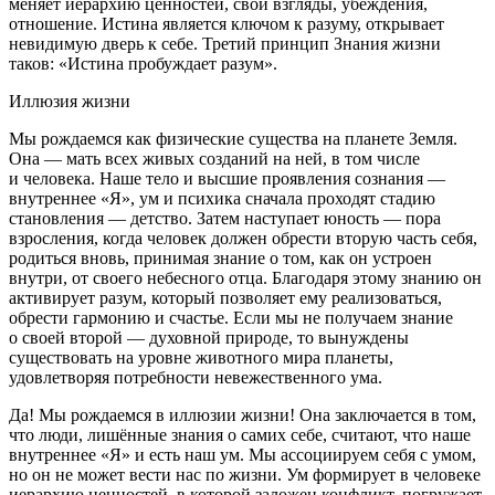
меняет иерархию ценностей, свои взгляды, убеждения,
отношение. Истина является ключом к разуму, открывает
невидимую дверь к себе. Третий принцип Знания жизни
таков:
«Истина пробуждает разум»
.
Иллюзия жизни
Мы рождаемся как физические существа на планете Земля.
Она — мать всех живых созданий на ней, в том числе
и человека. Наше тело и высшие проявления сознания —
внутреннее «Я», ум и психика сначала проходят стадию
становления — детство. Затем наступает юность — пора
взросления, когда человек должен обрести вторую часть себя,
родиться вновь, принимая знание о том, как он устроен
внутри, от своего небесного отца. Благодаря этому знанию он
активирует разум, который позволяет ему реализоваться,
обрести гармонию и счастье. Если мы не получаем знание
о своей второй — духовной природе, то вынуждены
существовать на уровне животного мира планеты,
удовлетворяя потребности невежественного ума.
Да! Мы рождаемся в иллюзии жизни! Она заключается в том,
что люди, лишённые знания о самих себе, считают, что наше
внутреннее «Я» и есть наш ум. Мы ассоциируем себя с умом,
но он не может вести нас по жизни. Ум формирует в человеке
иерархию ценностей, в которой заложен конфликт, погружает