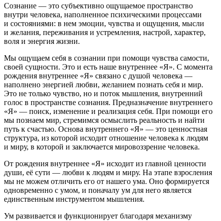
Сознание — это субъективно ощущаемое пространство
внутри человека, наполненное психическими процессами
и состояниями: в нем эмоции, чувства и ощущения, мысли
и желания, переживания и устремления, настрой, характер,
воля и энергия жизни.
Мы ощущаем себя в сознании при помощи чувства самости,
своей сущности. Это и есть наше внутреннее «Я». С момента
рождения внутреннее «Я» связано с душой человека —
наполнено энергией любви, желанием познать себя и мир.
Это не только чувство, но и поток мышления, внутренний
голос в пространстве сознания. Предназначение внутреннего
«Я» — поиск, изменение и реализация себя. При помощи его
мы познаем мир, стремимся осмыслить реальность и найти
путь к счастью. Основа внутреннего «Я» — это ценностная
структура, из которой исходит отношение человека к людям
и миру, в которой и заключается мировоззрение человека.
От рождения внутреннее «Я» исходит из главной ценности
души, её сути — любви к людям и миру. На этапе взросления
мы не можем отличить его от нашего ума. Оно формируется
одновременно с умом, и поначалу ум для него является
единственным инструментом мышления.
Ум развивается и функционирует благодаря механизму