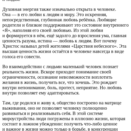
Духовная энергия также изначально открыта в человеке.
Она — в его любви к людям и миру. Это искренняя,
непосредственная, глубинная любовь ребёнка. Любящие
родители и близкие поддерживают это состояние внутреннего
«Я», наполняя его своей любовью. Из этой любви
и формируется в нём, ещё задолго до взросления ума, главная
ценность разума, истина — любовь к людям. Вот почему
Христос называл детей жителями «Царствия небесного». Эта
высшая ценность жизни остаётся в человеке навсегда в виде
голоса его совести.
Во взаимодействии с людьми маленький человек познает
реальность жизни. Вскоре приходит понимание своей
ограниченности, осознание невозможности воплотить
желания в жизнь, получить все, что хочешь. Это рождает
внутри непонимание, боль, протест, неприятие. Но любовь
внутри позволяет ему адаптироваться.
Там, где родился и живу я, общество построено на матрице
выживания, оно не позволяет человеку полноценно
развиваться и реализовывать себя. В этой системе
мироустройства люди погружены в иллюзию жизни, которая
состоит в ложном убеждении: получить что-либо ценное
и важное в жизни можно только в борьбе, в конкуренции