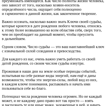
преумножать имеющееся. Как число полноты жизни человека,
оно зависит от того, насколько хозяин-носитель
определённого числа, ощущает себя полноценно
и гармонично в данной жизни, как законченное творение.
Важно осознать, насколько важно знать Ключи своей судьбы,
которые кроются в дате рождения любого человека, относясь
к этому более возвышенно ко всем областям себя, сверх того,
чем он преобладает на данный момент, чтобы преуспеть
в дальнейшем.
Одним словом, Число судьбы — это ваш наиглавнейший ключ
с изначальной силой созидания и превосходства.
Для каждого из нас, очень важно уметь работать со своей
датой рождения, со своим числом судьбы изнутри.
Проживая в наши дни на земле особые периоды событий,
испытывая на себе разные виды энергий, нам ещё и даны
возможности, чтобы эти энергии-силы, любой вид из них,
в каждом ключе пон
иман
ия, распаковать и начать ими
пользоваться себе во благо.
Потенциал числа рождения человека огромен. Но не каждый
может, и не каждому дано право вот так просто — взять
и распознать те или иные знаки, заложенные в ней, и начать