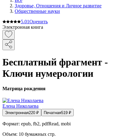
Все
Здоровье, Отношения и Личное развитие
Общественные науки
5.0
1
Оценить
Электронная книга
Бесплатный фрагмент -
Ключи нумерологии
Матрица рождения
Елена Николаева
Электронная
220
₽
Печатная
519
₽
Формат:
epub, fb2, pdfRead, mobi
Объем:
10
бумажных стр.