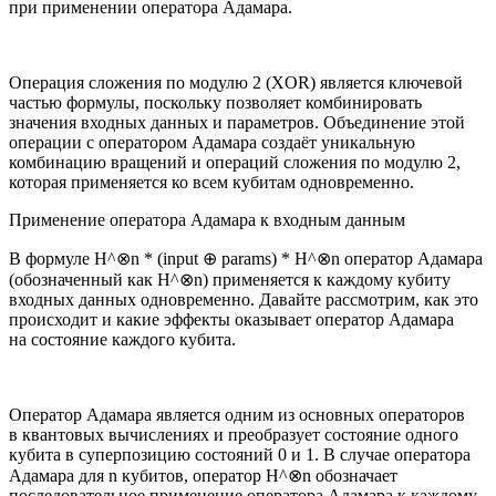
при применении оператора Адамара.
Операция сложения по модулю 2 (XOR) является ключевой
частью формулы, поскольку позволяет комбинировать
значения входных данных и параметров. Объединение этой
операции с оператором Адамара создаёт уникальную
комбинацию вращений и операций сложения по модулю 2,
которая применяется ко всем кубитам одновременно.
Применение оператора Адамара к входным данным
В формуле H^⊗n * (input ⊕ params) * H^⊗n оператор Адамара
(обозначенный как H^⊗n) применяется к каждому кубиту
входных данных одновременно. Давайте рассмотрим, как это
происходит и какие эффекты оказывает оператор Адамара
на состояние каждого кубита.
Оператор Адамара является одним из основных операторов
в квантовых вычислениях и преобразует состояние одного
кубита в суперпозицию состояний 0 и 1. В случае оператора
Адамара для n кубитов, оператор H^⊗n обозначает
последовательное применение оператора Адамара к каждому