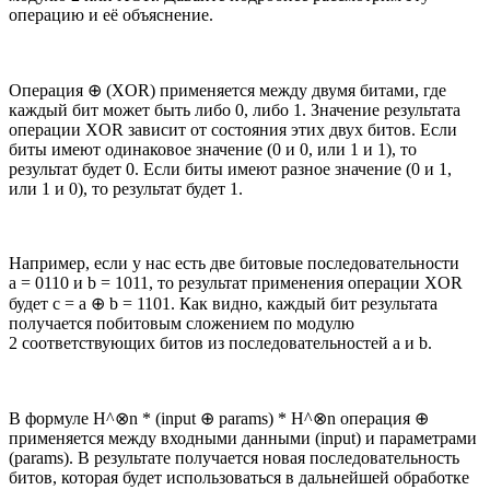
операцию и её объяснение.
Операция ⊕ (XOR) применяется между двумя битами, где
каждый бит может быть либо 0, либо 1. Значение результата
операции XOR зависит от состояния этих двух битов. Если
биты имеют одинаковое значение (0 и 0, или 1 и 1), то
результат будет 0. Если биты имеют разное значение (0 и 1,
или 1 и 0), то результат будет 1.
Например, если у нас есть две битовые последовательности
a = 0110 и b = 1011, то результат применения операции XOR
будет c = a ⊕ b = 1101. Как видно, каждый бит результата
получается побитовым сложением по модулю
2 соответствующих битов из последовательностей a и b.
В формуле H^⊗n * (input ⊕ params) * H^⊗n операция ⊕
применяется между входными данными (input) и параметрами
(params). В результате получается новая последовательность
битов, которая будет использоваться в дальнейшей обработке