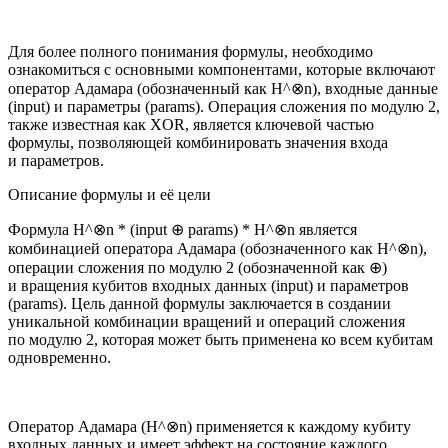
Для более полного понимания формулы, необходимо
ознакомиться с основными компонентами, которые включают
оператор Адамара (обозначенный как H^⊗n), входные данные
(input) и параметры (params). Операция сложения по модулю 2,
также известная как XOR, является ключевой частью
формулы, позволяющей комбинировать значения входа
и параметров.
Описание формулы и её цели
Формула H^⊗n * (input ⊕ params) * H^⊗n является
комбинацией оператора Адамара (обозначенного как H^⊗n),
операции сложения по модулю 2 (обозначенной как ⊕)
и вращения кубитов входных данных (input) и параметров
(params). Цель данной формулы заключается в создании
уникальной комбинации вращений и операций сложения
по модулю 2, которая может быть применена ко всем кубитам
одновременно.
Оператор Адамара (H^⊗n) применяется к каждому кубиту
входных данных и имеет эффект на состояние каждого