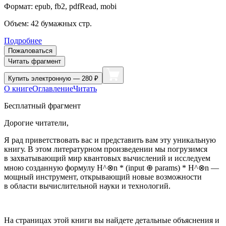
Формат:
epub, fb2, pdfRead, mobi
Объем:
42
бумажных стр.
Подробнее
Пожаловаться
Читать фрагмент
Купить
электронную — 280 ₽
О книге
Оглавление
Читать
Бесплатный фрагмент
Дорогие читатели,
Я рад приветствовать вас и представить вам эту уникальную
книгу. В этом литературном произведении мы погрузимся
в захватывающий мир квантовых вычислений и исследуем
мною созданную формулу H^⊗n * (input ⊕ params) * H^⊗n —
мощный инструмент, открывающий новые возможности
в области вычислительной науки и технологий.
На страницах этой книги вы найдете детальные объяснения и