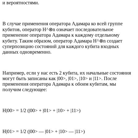
и вероятностями.
В случае применения оператора Адамара ко всей группе
кубитов, оператор H^⊗n означает последовательное
применение оператора Адамара к каждому отдельному
кубиту. Таким образом, оператор Адамара H^⊗n создает
суперпозицию состояний для каждого кубита входных
данных одновременно.
Например, если у нас есть 2 кубита, их начальные состояния
могут быть записаны как |00>, |01>, |10> и |11>. После
применения оператора Адамара к обоим кубитам, мы
получим следующее:
H|00> = 1/2 (|00> + |01> + |10> + |11>)
H|01> = 1/2 (|00> — |01> + |10> — |11>)