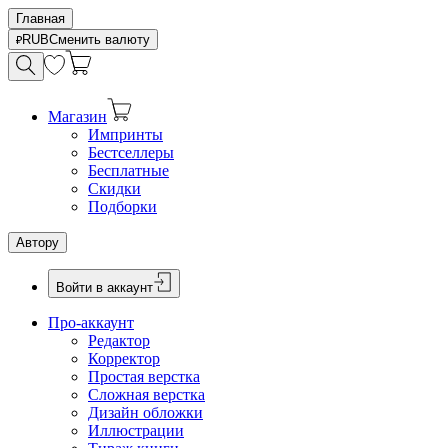
Главная
RUB
Сменить валюту
Магазин
Импринты
Бестселлеры
Бесплатные
Скидки
Подборки
Автору
Войти в аккаунт
Про-аккаунт
Редактор
Корректор
Простая верстка
Сложная верстка
Дизайн обложки
Иллюстрации