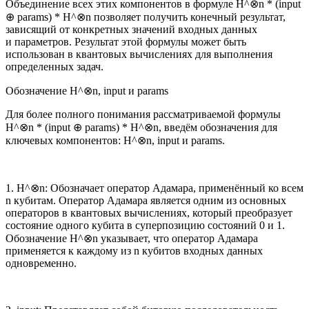
Объединение всех этих компонентов в формуле H^⊗n * (input
⊕ params) * H^⊗n позволяет получить конечный результат,
зависящий от конкретных значений входных данных
и параметров. Результат этой формулы может быть
использован в квантовых вычислениях для выполнения
определенных задач.
Обозначение H^⊗n, input и params
Для более полного понимания рассматриваемой формулы
H^⊗n * (input ⊕ params) * H^⊗n, введём обозначения для
ключевых компонентов: H^⊗n, input и params.
1. H^⊗n: Обозначает оператор Адамара, применённый ко всем
n кубитам. Оператор Адамара является одним из основных
операторов в квантовых вычислениях, который преобразует
состояние одного кубита в суперпозицию состояний 0 и 1.
Обозначение H^⊗n указывает, что оператор Адамара
применяется к каждому из n кубитов входных данных
одновременно.