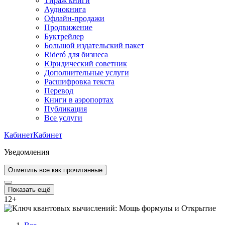
Тираж книги
Аудиокнига
Офлайн-продажи
Продвижение
Буктрейлер
Большой издательский пакет
Rideró для бизнеса
Юридический советник
Дополнительные услуги
Расшифровка текста
Перевод
Книги в аэропортах
Публикация
Все услуги
Кабинет
Кабинет
Уведомления
Отметить все как прочитанные
Показать ещё
12
+