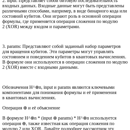
2. input: Представляет собой битовую последовательность
входных данных. Входные данные могут быть представлены
различными способами, например, в виде бинарного кода или
состояний кубитов. Они играют роль в основной операции
формулы, где применяется операция сложения по модулю
2 (XOR) между входом и параметрами.
3. params: Представляют собой заданный набор параметров
для вращения кубитов. Эти параметры могут управлять
состоянием и поведением кубитов в квантовых вычислениях.
В формуле они используются в операции сложения по модулю
2 (XOR) вместе с входными данными.
Обозначения H^⊗n, input и params являются ключевыми
компонентами для понимания формулы и её применения
в квантовых вычислениях.
Операция ⊕ и её объяснение
В формуле H^⊗n * (input ⊕ params) * H^⊗n используется
операция ⊕, также известная как операция сложения по
модулю 2 или XOR. Давайте подробнее рассмотрим эту