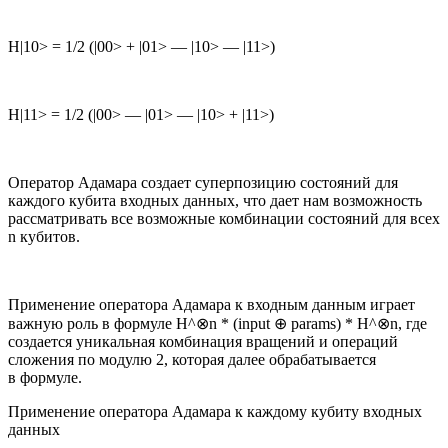
H|10> = 1/2 (|00> + |01> — |10> — |11>)
H|11> = 1/2 (|00> — |01> — |10> + |11>)
Оператор Адамара создает суперпозицию состояний для
каждого кубита входных данных, что дает нам возможность
рассматривать все возможные комбинации состояний для всех
n кубитов.
Применение оператора Адамара к входным данным играет
важную роль в формуле H^⊗n * (input ⊕ params) * H^⊗n, где
создается уникальная комбинация вращений и операций
сложения по модулю 2, которая далее обрабатывается
в формуле.
Применение оператора Адамара к каждому кубиту входных
данных