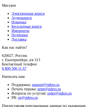
Магазин
Электронные книги
Аудиокниги
Новинки
Бесплатные книги
Импринты
Подборки
Доставка
Как нас найти?
620027
,
Россия
,
г. Екатеринбург, а/я 313
Контактный телефон
:
8 800 500 11 67
Написать нам
Поддержка
:
support@ridero.ru
Печать тиража
:
print@ridero.ru
Вопросы по услугам
:
order@ridero.ru
PR
:
pr@ridero.ru
Предоставляя персональные данные по указанным