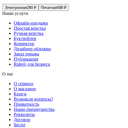
Электронная
280
₽
Печатная
588
₽
Наши услуги
Офлайн-продажи
Простая верстка
Ручная верстка
Буктрейлер
Корректор
Дизайнер обложки
Заказ тиража
Публикация
Rideró для бизнеса
О нас
О сервисе
О магазине
Книги
Возникли вопросы?
Приватность
Наши преимущества
Реквизиты
Договор
llm.txt