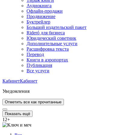
Тираж книги
Аудиокнига
Офлайн-продажи
Продвижение
Буктрейлер
Большой издательский пакет
Rideró для бизнеса
Юридический советник
Дополнительные услуги
Расшифровка текста
Перевод
Книги в аэропортах
Публикация
Все услуги
Кабинет
Кабинет
Уведомления
Отметить все как прочитанные
Показать ещё
12
+