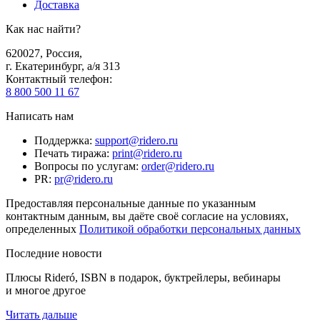
Доставка
Как нас найти?
620027
,
Россия
,
г. Екатеринбург, а/я 313
Контактный телефон
:
8 800 500 11 67
Написать нам
Поддержка
:
support@ridero.ru
Печать тиража
:
print@ridero.ru
Вопросы по услугам
:
order@ridero.ru
PR
:
pr@ridero.ru
Предоставляя персональные данные по указанным
контактным данным, вы даёте своё согласие на условиях,
определенных
Политикой обработки персональных данных
Последние новости
Плюсы Rideró, ISBN в подарок, буктрейлеры, вебинары
и многое другое
Читать дальше