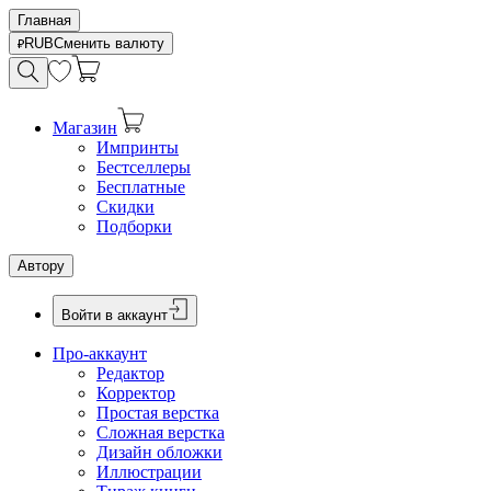
Главная
RUB
Сменить валюту
Магазин
Импринты
Бестселлеры
Бесплатные
Скидки
Подборки
Автору
Войти в аккаунт
Про-аккаунт
Редактор
Корректор
Простая верстка
Сложная верстка
Дизайн обложки
Иллюстрации