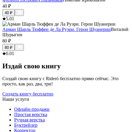
40
₽
40
₽
5.0
1
Арман Шарль Тюффен де Ла Руэри. Герои Шуанерии
Виталий
Шурыгин
80
₽
80
₽
0.0
1
Издай свою книгу
Создай свою книгу с Rideró бесплатно прямо сейчас. Это
просто, как раз, два, три!
Создать книгу бесплатно
Наши услуги
Офлайн-продажи
Простая верстка
Ручная верстка
Буктрейлер
Корректор