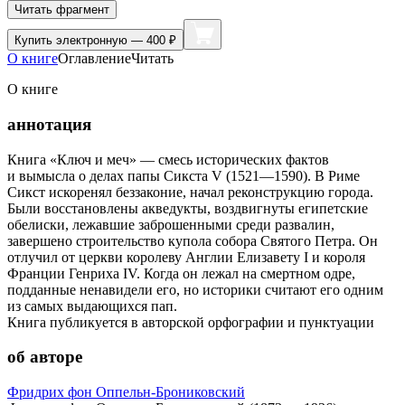
Читать фрагмент
Купить
электронную — 400 ₽
О книге
Оглавление
Читать
О книге
аннотация
Книга «Ключ и меч» — смесь исторических фактов
и вымысла о делах папы Сикста V (1521—1590). В Риме
Сикст искоренял беззаконие, начал реконструкцию города.
Были восстановлены акведукты, воздвигнуты египетские
обелиски, лежавшие заброшенными среди развалин,
завершено строительство купола собора Святого Петра. Он
отлучил от церкви королеву Англии Елизавету I и короля
Франции Генриха IV. Когда он лежал на смертном одре,
подданные ненавидели его, но историки считают его одним
из самых выдающихся пап.
Книга публикуется в авторской орфографии и пунктуации
об авторе
Фридрих фон Оппельн-Брониковский