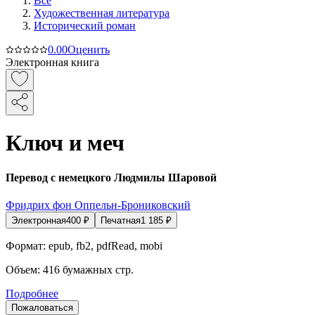
Все
Художественная литература
Исторический роман
0.0
0
Оценить
Электронная книга
Ключ и меч
Перевод с немецкого Людмилы Шаровой
Фридрих фон Оппельн-Брониковский
Электронная
400
₽
Печатная
1 185
₽
Формат:
epub, fb2, pdfRead, mobi
Объем:
416
бумажных стр.
Подробнее
Пожаловаться