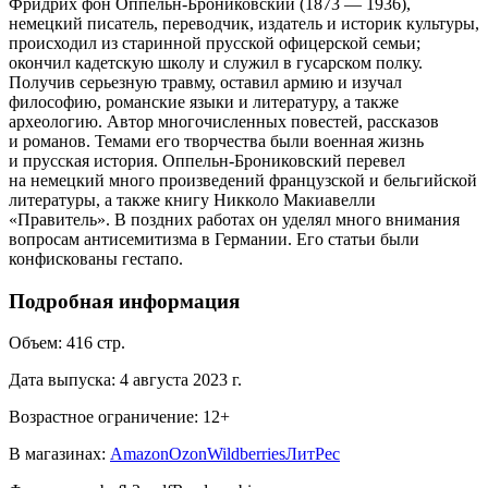
Фридрих фон Оппельн-Брониковский (1873 — 1936),
немецкий писатель, переводчик, издатель и историк культуры,
происходил из старинной прусской офицерской семьи;
окончил кадетскую школу и служил в гусарском полку.
Получив серьезную травму, оставил армию и изучал
философию, романские языки и литературу, а также
археологию. Автор многочисленных повестей, рассказов
и романов. Темами его творчества были военная жизнь
и прусская история. Оппельн-Брониковский перевел
на немецкий много произведений французской и бельгийской
литературы, а также книгу Никколо Макиавелли
«Правитель». В поздних работах он уделял много внимания
вопросам антисемитизма в Германии. Его статьи были
конфискованы гестапо.
Подробная информация
Объем:
416
стр.
Дата выпуска:
4 августа 2023 г.
Возрастное ограничение:
12
+
В магазинах:
Amazon
Ozon
Wildberries
ЛитРес