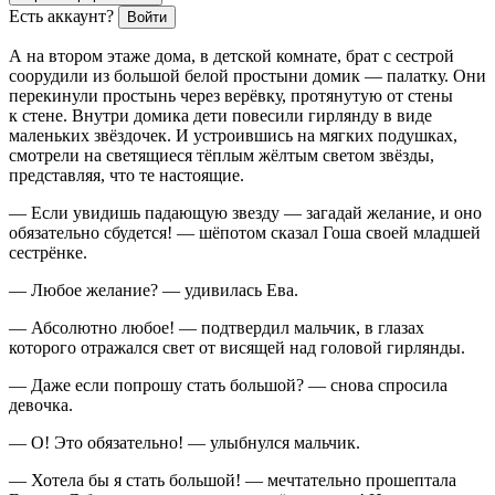
Есть аккаунт?
Войти
А на втором этаже дома, в детской комнате, брат с сестрой
соорудили из
боль
шой белой простыни домик — палатку. Они
перекинули простынь через верёвку, протянутую от стены
к стене. Внутри домика дети
повеси
ли гирлянду в виде
маленьких звёздочек. И устроившись на мягких подушках,
смотрели на светящиеся тёплым жёлтым светом звёзды,
представляя, что те настоящие.
— Если увидишь падающую звезду — загадай желание, и оно
обязательно сбудется! — шёпотом сказал Гоша своей младшей
сестрёнке.
— Любое желание? — удивилась Ева.
— Абсолютно любое! — подтвердил мальчик, в глазах
которого отражался свет от висящей над головой гирлянды.
— Даже если попрошу стать
боль
шой? — снова спросила
девочка.
— О! Это обязательно! — улыбнулся мальчик.
— Хотела бы я стать
боль
шой! — мечтательно прошептала