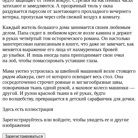
будто защищает от теней вокруг. Стрелки на настенных часах
затихают и замедляются. А прозрачный тюль у окна
раздувается парусом от залетающего прохладного вече
рне
го
ветерка, пропуская через себя свежий воздух в комнату.
Каждый житель
боль
шого дома занимается своим любимым
делом. Папа сидит в любимом кресле возле камина и держит
в руках четвёртый том исторического романа. Он настолько
заинтересован написанным в книге, что даже не замечает, как
меняется выражение его лица от нахмуренных бровей
до улыбки. И лишь иногда папа приподнимает свои очки
на лоб, чтобы помассировать уставшие глаза.
Мама уютно устроилась за швейной машинкой возле стоящего
рядом абажура, свет от которого освещает весь стол. Она
сосредоточенно строчит ровные и зигзагообразные швы,
поворачивая ткань одной рукой, а маховое
колес
о машинки —
другой. И рулон красной ткани в её руках, будто
по волшебству, превращается в детский сар
афа
нчик для дочки.
Здесь есть иллюстрация
Зарегистрируйтесь или войдите, чтобы увидеть ее и другие
изображения
Зарегистрироваться