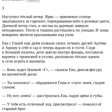
3
Наступил тёплый вечер. Ярко —
оран
жевое солнце
закатывалось за горизонт, перекрашивая небо в розовые цвета.
Дневной ветер стих, и листья на деревьях замерли
неподвижно. Тепло и тишина растекались по улицам. И лишь
комарики звенели крылышками над ухом.
Ева с Гошей еще днём позвали своих лучших друзей Артёма
и Аришу к себе в сад и теперь ждали их в гости. Сидя
в
боль
шой палатке, дети зажгли внутри фонарь, поставили
корзину с провизией в уголке, разложили тёплые одеяла
и сели играть в шахматы.
— Конь ходит буковой «Г», — сказала Ева, двигая фигуру
на шахматной доске.
— Ты попалась! — обрадовался Гоша и «съел» коня, сходив
с
лоно
м.
— Ну вот, опять! — расстроилась Ева, надув щёки и губы.
— У тебя есть отличный ход, присмотрись! — пожалел её
старший брат.