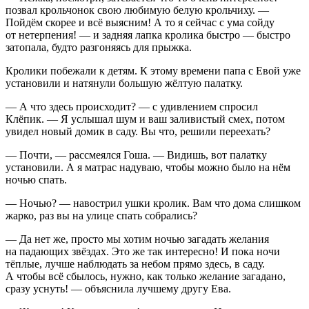
позвал крольчонок свою любимую белую крольчиху. —
Пойдём скорее и всё выясним! А то я сейчас с ума сойду
от нетерпения! — и задняя лапка кролика быстро — быстро
затопала, будто разгоняясь для прыжка.
Кролики побежали к детям. К этому времени папа с Евой уже
установили и натянули
боль
шую жёлтую палатку.
— А что здесь происходит? — с удивлением спросил
Клёпик. — Я услышал шум и ваш заливистый смех, потом
увидел новый домик в саду. Вы что, решили переехать?
— Почти, — рассмеялся Гоша. — Видишь, вот палатку
установили. А я матрас надуваю, чтобы можно было на нём
ночью спать.
— Ночью? — навострил ушки кролик. Вам что дома слишком
жарко, раз вы на улице спать собрались?
— Да нет же, просто мы хотим ночью загадать желания
на падающих звёздах. Это же так интересно! И пока ночи
тёплые, лучше наблюдать за небом прямо здесь, в саду.
А чтобы всё сбылось, нужно, как только желание загадано,
сразу уснуть! — объяснила лучшему другу Ева.