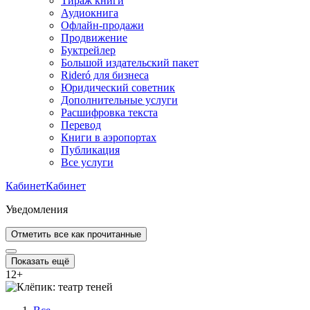
Тираж книги
Аудиокнига
Офлайн-продажи
Продвижение
Буктрейлер
Большой издательский пакет
Rideró для бизнеса
Юридический советник
Дополнительные услуги
Расшифровка текста
Перевод
Книги в аэропортах
Публикация
Все услуги
Кабинет
Кабинет
Уведомления
Отметить все как прочитанные
Показать ещё
12
+