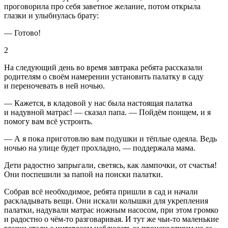
проговорила про себя заветное желание, потом открыла
глазки и улыбнулась брату:
— Готово!
2
На следующий день во время завтрака ребята рассказали
родителям о своём намерении установить палатку в саду
и переночевать в ней ночью.
— Кажется, в кладовой у нас была настоящая палатка
и надувной матрас! — сказал папа. — Пойдём поищем, и я
помогу вам всё устроить.
— А я пока приготовлю вам подушки и тёплые одеяла. Ведь
ночью на улице будет прохладно, — поддержала мама.
Дети радостно запрыгали, светясь, как лампочки, от счастья!
Они поспешили за папой на поиски палатки.
Собрав всё необходимое, ребята пришли в сад и начали
раскладывать вещи. Они искали колышки для укрепления
палатки, надували матрас ножным насосом, при этом громко
и радостно о чём-то разговаривая. И тут же чьи-то маленькие