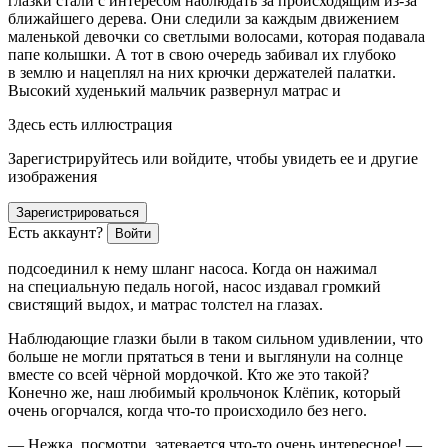
глазки стали с интересом наблюдать за происходящим из-за
ближайшего дерева. Они следили за каждым движением
маленькой девочки со светлыми волосами, которая подавала
папе колышки. А тот в свою очередь забивал их глубоко
в землю и нацеплял на них крючки держателей палатки.
Высокий худенький мальчик развернул матрас и
Здесь есть иллюстрация
Зарегистрируйтесь или войдите, чтобы увидеть ее и другие
изображения
Зарегистрироваться
Есть аккаунт?
Войти
подсоединил к нему шланг насоса. Когда он нажимал
на специальную педаль ногой, насос издавал громкий
свистящий выдох, и матрас толстел на глазах.
Наблюдающие глазки были в таком сильном удивлении, что
боль
ше не могли прятаться в тени и выглянули на солнце
вместе со всей чёрной мордочкой. Кто же это такой?
Конечно же, наш любимый крольчонок Клёпик, который
очень огорчался, когда что-то происходило без него.
— Нежка, посмотри, затевается что-то очень интересное! —