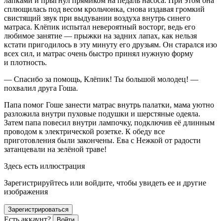
лапками и прыгнул прямиком на педаль насоса. При этом она
сплющилась под весом крольчонка, снова издавая громкий
свистящий звук при выдувании воздуха внутрь синего
матраса. Клёпик испытал невероятный восторг, ведь его
любимое занятие — прыжки на задних лапах, как нельзя
кстати пригодилось в эту минуту его друзьям. Он старался изо
всех сил, и матрас очень быстро принял нужную форму
и плотность.
— Спасибо за помощь, Клёпик! Ты
боль
шой молодец! —
похвалил друга Гоша.
Папа помог Гоше занести матрас внутрь палатки, мама уютно
разложила внутри пуховые подушки и шерстяные одеяла.
Затем папа
повеси
л внутри лампочку, подключив её длинным
проводом к электрической розетке. К обеду все
приготовления были закончены. Ева с Нежкой от радости
затанцевали на зелёной траве!
Здесь есть иллюстрация
Зарегистрируйтесь или войдите, чтобы увидеть ее и другие
изображения
Зарегистрироваться
Есть аккаунт?
Войти