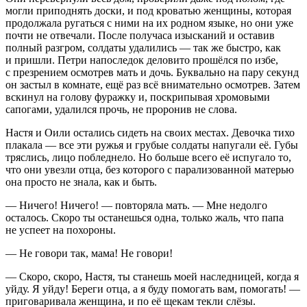
могли приподнять доски, и под кроватью женщины, которая
продолжала ругаться с ними на их родном языке, но они уже
почти не отвечали. После получаса изысканий и оставив
полный разгром, солдаты удалились — так же быстро, как
и пришли. Петри напоследок деловито прошёлся по избе,
с презрением осмотрев мать и дочь. Буквально на пару секунд
он застыл в комнате, ещё раз всё внимательно осмотрев. Затем
вскинул на голову фуражку и, поскрипывая хромовыми
сапогами, удалился прочь, не проронив не слова.
Настя и Оили остались сидеть на своих местах. Девочка тихо
плакала — все эти ружья и грубые солдаты напугали её. Губы
тряслись, лицо побледнело. Но больше всего её испугало то,
что они увезли отца, без которого с парализованной матерью
она просто не знала, как и быть.
— Ничего! Ничего! — повторяла мать. — Мне недолго
осталось. Скоро ты останешься одна, только жаль, что папа
не успеет на похороны.
— Не говори так, мама! Не говори!
— Скоро, скоро, Настя, ты станешь моей наследницей, когда я
уйду. Я уйду! Береги отца, а я буду помогать вам, помогать! —
приговаривала женщина, и по её щекам текли слёзы.