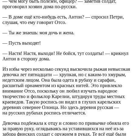
— Чем могу быть полезен, офицер? — заметив солдат,
проговорил хозяин дома по-русски.
— В доме ещё кто-нибудь есть, Антон? — спросил Петри,
слушая, что ему говорит Отсо.
— Ты же знаешь: моя дочь и жена.
— Пусть выходят!
— Настя! Настя, выходи! Не бойся, тут солдаты! — крикнул
Антон в сторону дома.
Из избы через несколько секунд выскочила рыжая невысокая
девочка лет пятнадцати — хрупкая, но с каким-то хмурым,
недетским лицом. Она была одета в рубаху и сарафан,
расшитый орнаментом из красных нитей. Это привлекло
внимание Отсо, поскольку он любил изучать народное
творчество и фольклор Карелии, штудируя труды местных
краеведов. Такую роспись он видел в глухих карельских
деревнях севернее Олонца. Но здесь деревня русская —
на русских рубахах роспись отличается.
Девочка подбежала к отцу и словно по привычке обняла его
за правую руку, оглядываясь на уставившихся на неё из-за
забора финских солдат с оружием в руках. Те всё ещё были