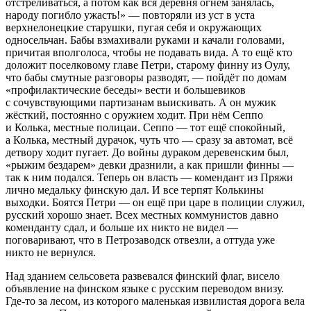
отстреливаться, а потом как вся деревня огнём занялась,
народу погибло ужасть!» — повторяли из уст в уста
верхнелонецкие старушки, пугая себя и окружающих
односельчан. Бабы взмахивали руками и качали головами,
причитая вполголоса, чтобы не подавать вида. А то ещё кто
доложит поселковому главе Петри, старому финну из Оулу,
что бабы смутные разговоры разводят, — пойдёт по домам
«профилактические беседы» вести и большевиков
с сочувствующими партизанам выискивать. А он мужик
жёсткий, постоянно с оружием ходит. При нём Сеппо
и Колька, местные полицаи. Сеппо — тот ещё спокойный,
а Колька, местный дурачок, чуть что — сразу за автомат, всё
детвору ходит пугает. До войны дураком деревенским был,
«рыжим бездарем» девки дразнили, а как пришли финны —
так к ним подался. Теперь он власть — комендант из Пряжи
лично медальку финскую дал. И все терпят Колькины
выходки. Боятся Петри — он ещё при царе в полиции служил,
русский хорошо знает. Всех местных коммунистов давно
коменданту сдал, и больше их никто не видел —
поговаривают, что в Петрозаводск отвезли, а оттуда уже
никто не вернулся.
Над зданием сельсовета развевался финский флаг, висело
объявление на финском языке с русским переводом внизу.
Где-то за лесом, из которого маленькая извилистая дорога вела