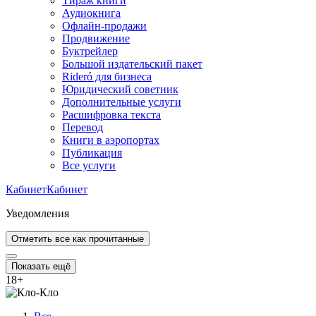
Тираж книги
Аудиокнига
Офлайн-продажи
Продвижение
Буктрейлер
Большой издательский пакет
Rideró для бизнеса
Юридический советник
Дополнительные услуги
Расшифровка текста
Перевод
Книги в аэропортах
Публикация
Все услуги
Кабинет
Кабинет
Уведомления
Отметить все как прочитанные
Показать ещё
18
+