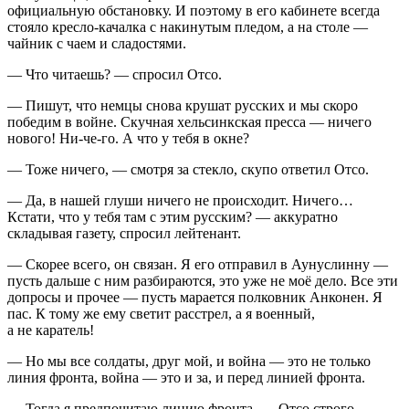
официальную обстановку. И поэтому в его кабинете всегда
стояло кресло-качалка с накинутым пледом, а на столе —
чайник с чаем и сладостями.
— Что читаешь? — спросил Отсо.
— Пишут, что немцы снова крушат русских и мы скоро
победим в войне. Скучная хельсинкская пресса — ничего
нового! Ни-че-го. А что у тебя в окне?
— Тоже ничего, — смотря за стекло, скупо ответил Отсо.
— Да, в нашей глуши ничего не происходит. Ничего…
Кстати, что у тебя там с этим русским? — аккуратно
складывая газету, спросил лейтенант.
— Скорее всего, он связан. Я его отправил в Аунуслинну —
пусть дальше с ним разбираются, это уже не моё дело. Все эти
допросы и прочее — пусть марается полковник Анконен. Я
пас. К тому же ему светит расстрел, а я военный,
а не каратель!
— Но мы все солдаты, друг мой, и война — это не только
линия фронта, война — это и за, и перед линией фронта.
— Тогда я предпочитаю линию фронта. — Отсо строго