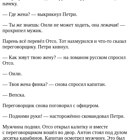
начеку.
— Где жена? — выкрикнул Петри.
— Ты же знаешь: Оили не может ходить, она лежачая! —
прохрипел мужик.
Парень всё перевёл Отсо. Тот нахмурился и что-то сказал
переговорщику. Петри кивнул.
— Как зовут твою жену? — на ломаном русском спросил
Отсо.
— Оили.
— Твоя жена финка? — снова спросил капитан.
— Вепска.
Переговорщик снова поговорил с офицером.
— Подними руки! — насторожённо скомандовал Петри.
Мужчина поднял. Отсо открыл калитку и вместе
с переговорщиком вошёл во двор. Антон стоял под дулом
десятка карабинов. Капитан осмотрел мужчину. Это был