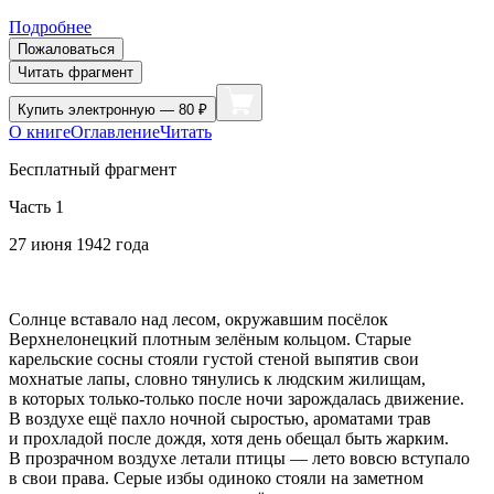
Подробнее
Пожаловаться
Читать фрагмент
Купить
электронную — 80 ₽
О книге
Оглавление
Читать
Бесплатный фрагмент
Часть 1
27 июня 1942 года
Солнце вставало над лесом, окружавшим посёлок
Верхнелонецкий плотным зелёным кольцом. Старые
карельские сосны стояли густой стеной выпятив свои
мохнатые лапы, словно тянулись к людским жилищам,
в которых только-только после ночи зарождалась движение.
В воздухе ещё пахло ночной сыростью, ароматами трав
и прохладой после дождя, хотя день обещал быть жарким.
В прозрачном воздухе летали птицы — лето вовсю вступало
в свои права. Серые избы одиноко стояли на заметном