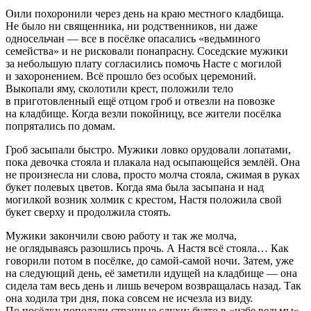
Оили похоронили через день на краю местного кладбища.
Не было ни священника, ни родственников, ни даже
односельчан — все в посёлке опасались «ведьминого
семейства» и не рисковали понапрасну. Соседские мужики
за небольшую плату согласились помочь Насте с могилой
и захоронением. Всё прошло без особых церемоний.
Выкопали яму, сколотили крест, положили тело
в приготовленный ещё отцом гроб и отвезли на повозке
на кладбище. Когда везли покойницу, все жители посёлка
попрятались по домам.
Гроб засыпали быстро. Мужики ловко орудовали лопатами,
пока девочка стояла и плакала над осыпающейся землёй. Она
не произнесла ни слова, просто молча стояла, сжимая в руках
букет полевых цветов. Когда яма была засыпана и над
могилкой возник холмик с крестом, Настя положила свой
букет сверху и продолжила стоять.
Мужики закончили свою работу и так же молча,
не оглядываясь разошлись прочь. А Настя всё стояла… Как
говорили потом в посёлке, до самой-самой ночи. Затем, уже
на следующий день, её заметили идущей на кладбище — она
сидела там весь день и лишь вечером возвращалась назад. Так
она ходила три дня, пока совсем не исчезла из виду.
По посёлку поползли странные слухи: будто в «избе ведьмы»