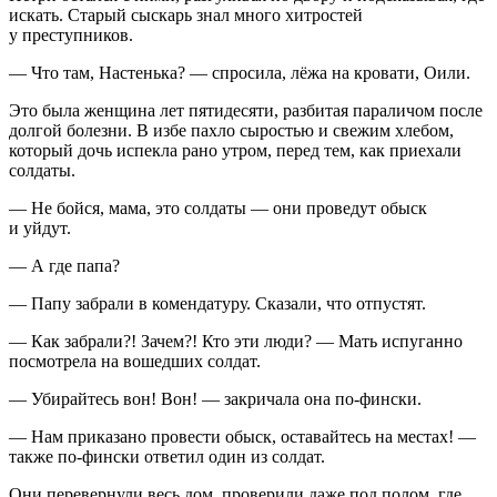
искать. Старый сыскарь знал много хитростей
у преступников.
— Что там, Настенька? — спросила, лёжа на кровати, Оили.
Это была женщина лет пятидесяти, разбитая параличом после
долгой болезни. В избе пахло сыростью и свежим хлебом,
который дочь испекла рано утром, перед тем, как приехали
солдаты.
— Не бойся, мама, это солдаты — они проведут обыск
и уйдут.
— А где папа?
— Папу забрали в комендатуру. Сказали, что отпустят.
— Как забрали?! Зачем?! Кто эти люди? — Мать испуганно
посмотрела на вошедших солдат.
— Убирайтесь вон! Вон! — закричала она по-фински.
— Нам приказано провести обыск, оставайтесь на местах! —
также по-фински ответил один из солдат.
Они перевернули весь дом, проверили даже под полом, где