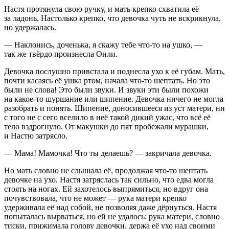
Настя протянула свою ручку, и мать крепко схватила её
за ладонь. Настолько крепко, что девочка чуть не вскрикнула,
но удержалась.
— Наклонись, доченька, я скажу тебе что-то на ушко, —
так же твёрдо произнесла Оили.
Девочка послушно привстала и поднесла ухо к её губам. Мать,
почти касаясь её ушка ртом, начала что-то шептать. Но это
были не слова! Это были звуки. И звуки эти были похожи
на какое-то шуршание или шипение. Девочка ничего не могла
разобрать и понять. Шипение, доносившееся из уст матери, ни
с того не с сего вселило в неё такой дикий ужас, что всё её
тело вздрогнуло. От макушки до пят пробежали мурашки,
и Настю затрясло.
— Мама! Мамочка! Что ты делаешь? — закричала девочка.
Но мать словно не слышала её, продолжая что-то шептать
девочке на ухо. Настя затряслась так сильно, что едва могла
стоять на ногах. Ей захотелось выпрямиться, но вдруг она
почувствовала, что не может — рука матери крепко
удерживала её над собой, не позволяя даже дёрнуться. Настя
попыталась вырваться, но ей не удалось: рука матери, словно
тиски, прижимала голову девочки, держа её ухо над своими