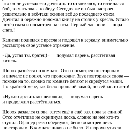
что он не успевал его дочитать: то отвлекался, то начинался
бой, то мать звала к обеду. Сегодня же он был настроен
решительно и всё-таки осилил всё до последнего стиха.
Дочитал и бережно положил книгу на столик у кресла. Устало
потёр глаза и посмотрел на часы. Первый час ночи — пора
спать!
Капитан поднялся с кресла и подошёл к зеркалу, внимательно
рассмотрев своё усталое отражение.
«Да, устал ты, братец!» — подумал парень, расстёгивая
китель.
Шорох разнёсся по комнате. Отсо посмотрел по сторонам
и вначале не понял, что происходит. Звук повторился снова —
похоже на то, словно по комнате бегают и скребутся мыши.
По крайней мере, так было прошлой зимой, но сейчас-то лето!
«Нужно достать мышеловки», — подумал парень
и продолжил расстёгиваться.
Шорох раздался снова, затем ещё и ещё раз, пока за спиной
Отсо отчётливо не скрипнула доска, словно на неё кто-то
ступил. Офицер резко обернулся, бегло осмотревшись
по сторонам. В комнате никого не было. И шорохи утихли.