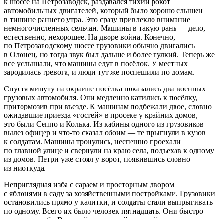
к шоссе на Петрозаводск, раздавался тихий рокот
автомобильных двигателей, который было хорошо слышен
в тишине раннего утра. Это сразу привлекло внимание
немногочисленных сельчан. Машины в такую рань — дело,
естественно, нехорошее. На дворе война. Конечно,
по Петрозаводскому шоссе грузовики обычно двигались
в Олонец, но тогда звук был дальше и более гулкий. Теперь же
все услышали, что машины едут в посёлок. У местных
зародилась тревога, и люди тут же поспешили по домам.
Спустя минуту на окраине посёлка показались два военных
грузовых автомобиля. Они медленно катились к посёлку,
притормозив при въезде. К машинам подбежали двое, словно
ожидавшие приезда «гостей» в просеке у крайних домов, —
это были Сеппо и Колька. Из кабины одного из грузовиков
вылез офицер и что-то сказал обоим — те прыгнули в кузов
к солдатам. Машины тронулись, неспешно проехали
по главной улице и свернули на краю села, подъехав к одному
из домов. Петри уже стоял у ворот, появившись словно
из ниоткуда.
Неприглядная изба с сараем и просторным двором,
с яблонями в саду за хозяйственными постройками. Грузовики
остановились прямо у калитки, и солдаты стали выпрыгивать
по одному. Всего их было человек пятнадцать. Они быстро