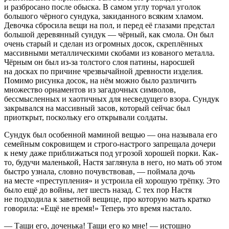
и разбросано после обыска. В самом углу торчал уголок
большого чёрного сундука, закиданного всяким хламом.
Девочка сбросила вещи на пол, и перед её глазами предстал
большой деревянный сундук — чёрный, как смола. Он был
очень старый и сделан из огромных досок, скреплённых
массивными металлическими скобами из кованого металла.
Чёрным он был из-за толстого слоя патины, наросшей
на досках по причине чрезвычайной древности изделия.
Помимо рисунка досок, на нём можно было различить
множество орнаментов из загадочных символов,
бессмысленных и хаотичных для несведущего взора. Сундук
закрывался на массивный засов, который сейчас был
приоткрыт, поскольку его открывали солдаты.
Сундук был особенной маминой вещью — она называла его
семейным сокровищем и строго-настрого запрещала дочери
к нему даже приближаться под угрозой хорошей порки. Как-
то, будучи маленькой, Настя заглянула в него, но мать об этом
быстро узнала, словно почувствовав, — поймала дочь
на месте «преступления» и устроила ей хорошую трёпку. Это
было ещё до войны, лет шесть назад. С тех пор Настя
не подходила к заветной вещице, про которую мать кратко
говорила: «Ещё не время!» Теперь это время настало.
— Тащи его, доченька! Тащи его ко мне! — истошно