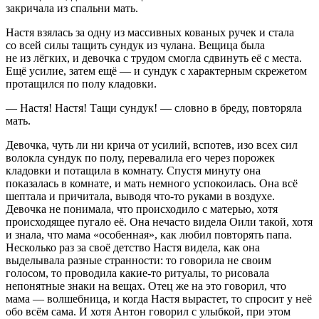
закричала из спальни мать.
Настя взялась за одну из массивных кованых ручек и стала
со всей силы тащить сундук из чулана. Вещица была
не из лёгких, и девочка с трудом смогла сдвинуть её с места.
Ещё усилие, затем ещё — и сундук с характерным скрежетом
протащился по полу кладовки.
— Настя! Настя! Тащи сундук! — словно в бреду, повторяла
мать.
Девочка, чуть ли ни крича от усилий, вспотев, изо всех сил
волокла сундук по полу, перевалила его через порожек
кладовки и потащила в комнату. Спустя минуту она
показалась в комнате, и мать немного успокоилась. Она всё
шептала и причитала, выводя что-то руками в воздухе.
Девочка не понимала, что происходило с матерью, хотя
происходящее пугало её. Она нечасто видела Оили такой, хотя
и знала, что мама «особенная», как любил повторять папа.
Несколько раз за своё детство Настя видела, как она
выделывала разные странности: то говорила не своим
голосом, то проводила какие-то ритуалы, то рисовала
непонятные знаки на вещах. Отец же на это говорил, что
мама — волшебница, и когда Настя вырастет, то спросит у неё
обо всём сама. И хотя Антон говорил с улыбкой, при этом