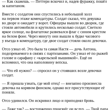
— Как скажешь. — Петтери вскочил и, надев фуражку, пошёл
за капитаном.
Вместе с солдатом они спустились в небольшой холл
на первом этаже комендатуры. Солдат сказал, что девушка
во дворе и ожидает у ворот. Офицеры вышли во дворик, где
стояли автомобили и крутились несколько солдат. Светило
яркое солнце, на флагштоке развевался флаг с синим крестом
на белом фоне. Через минуту они вышли к будке часового
у въезда в комендатуру, где двое солдат стояли около девочки.
Отсо узнал её. Это была та самая Настя — дочь Антона,
подозреваемого в связях с партизанами. Он узнал её по рыжей
голове и сарафану с «карельской вышивкой». Ещё он
вспомнил, что она наполовину вепска.
— Что ей нужно? — спросил он у стоявших возле девочки
солдат.
— Я пришла узнать, где мой отец! — внезапно произнесла
девочка на корявом финском, однако все присутствующие её
поняли.
Отсо удивился. Он искривил лицо и приподнял бровь.
— Даже так? — восторженно произнёс он вслух. — Твой папа