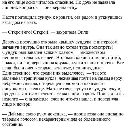
на его лице ясно читалось опасение. Но дочь не задавала
лишних вопросов — она верила отцу.
Настя подтащила сундук к кровати, сев рядом и уткнувшись
взглядом на мать.
— Открой его! Открой! — захрипела Оили.
Девочка послушно открыла крышку сундука, с интересом
заглянув внутрь. Она так давно хотела туда посмотреть!
Сундук был завален всяким хламом — множеством
непримечательных вещей. Это были какие-то ткани, нитки,
ложки, вилки, деревянная кружка, куски ткани и прочее. Все
вещи были очень старые, затёртые, неприглядные.
Единственное, что среди них выделялось, — так это
маленькая тряпичная кукла, лежавшая почти на самом верху,
небрежно сшитая, с торчащей соломой и какими-то
рисунками на тельце. Мать не глядя сунула в сундук руку и,
продолжая что-то шептать, стала в нём шарить. Поиск длился
недолго — она замерла, словно что-то нашла, и повернула
лицо к дочери.
— Дай мне свою руку, доченька, — произнесла она внезапно
твёрдым голосом, нехарактерным для её болезненного
состояния.