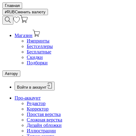
Главная
RUB
Сменить валюту
Магазин
Импринты
Бестселлеры
Бесплатные
Скидки
Подборки
Автору
Войти в аккаунт
Про-аккаунт
Редактор
Корректор
Простая верстка
Сложная верстка
Дизайн обложки
Иллюстрации