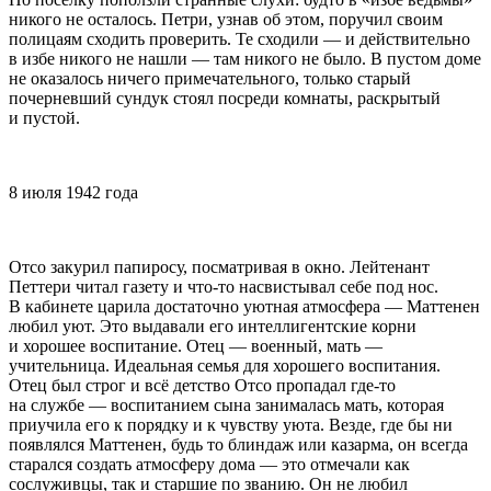
никого не осталось. Петри, узнав об этом, поручил своим
полицаям сходить проверить. Те сходили — и действительно
в избе никого не нашли — там никого не было. В пустом доме
не оказалось ничего примечательного, только старый
почерневший сундук стоял посреди комнаты, раскрытый
и пустой.
8 июля 1942 года
Отсо за
курил
папирос
у, посматривая в окно. Лейтенант
Петтери читал газету и что-то насвистывал себе под нос.
В кабинете царила достаточно уютная атмосфера — Маттенен
любил уют. Это выдавали его интеллигентские корни
и хорошее воспитание. Отец — военный, мать —
учительница. Идеальная семья для хорошего воспитания.
Отец был строг и всё детство Отсо пропадал где-то
на службе — воспитанием сына занималась мать, которая
приучила его к порядку и к чувству уюта. Везде, где бы ни
появлялся Маттенен, будь то блиндаж или казарма, он всегда
старался создать атмосферу дома — это отмечали как
сослуживцы, так и старшие по званию. Он не любил