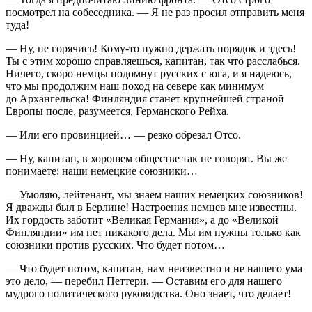
посмотрел на собеседника. — Я не раз просил отправить меня
туда!
— Ну, не горячись! Кому-то нужно держать порядок и здесь!
Ты с этим хорошо справляешься, капитан, так что расслабься.
Ничего, скоро немцы подомнут русских с юга, и я надеюсь,
что мы продолжим наш поход на севере как минимум
до Архангельска! Финляндия станет крупнейшей страной
Европы после, разумеется, Германского Рейха.
— Или его провинцией… — резко обрезал Отсо.
— Ну, капитан, в хорошем обществе так не говорят. Вы же
понимаете: наши немецкие союзники…
— Умоляю, лейтенант, мы знаем наших немецких союзников!
Я дважды был в Берлине! Настроения немцев мне известны.
Их гордость заботит «Великая Германия», а до «Великой
Финляндии» им нет никакого дела. Мы им нужны только как
союзники против русских. Что будет потом…
— Что будет потом, капитан, нам неизвестно и не нашего ума
это дело, — перебил Петтери. — Оставим его для нашего
мудрого политического руководства. Оно знает, что делает!