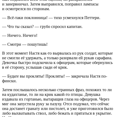
и занервничал. Затем выправился, поправил лампасы
и осмотрелся по сторонам.
— Всё-таки поклонница! — тихо усмехнулся Петтери.
— Что ты сказал? — грубо спросил капитан.
— Ничего. Ничего!
— Смотри — пошутишь!
В этот момент Настя как-то вырвалась из рук солдат, которые
не смогли её удержать, а только разорвали ей рукав сарафана.
Девочка быстро подскочила к офицерам, которые обернулись
в её сторону, услышав сзади её крик.
— Будьте вы прокляты! Прокляты! — закричала Настя по-
фински.
Затем послышалось несколько странных фраз, похожих то ли
на кудахтанье, то ли на крик какой-то птицы. Девушка
издавала их гортанью, вытаращив глаза на офицеров. Через
миг она запустила руку за пазуху. Отсо подумал, что сейчас
она достанет гранату или пистолет, и уже приготовился было
либо выхватывать ствол, либо бежать и прятаться в укрытие.