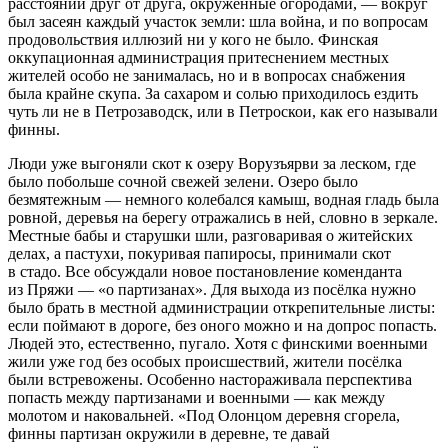
расстоянии друг от друга, окружённые огородами, — вокруг
был засеян каждый участок земли: шла война, и по вопросам
продовольствия иллюзий ни у кого не было. Финская
оккупационная администрация притеснением местных
жителей особо не занималась, но и в вопросах снабжения
была крайне скупа. За сахаром и солью приходилось ездить
чуть ли не в Петрозаводск, или в Петроскои, как его называли
финны.
Люди уже выгоняли скот к озеру Ворузъярви за леском, где
было побольше сочной свежей зелени. Озеро было
безмятежным — немного колебался камыш, водная гладь была
ровной, деревья на берегу отражались в ней, словно в зеркале.
Местные бабы и старушки шли, разговаривая о житейских
делах, а пастухи, покуривая
папирос
ы, принимали скот
в стадо. Все обсуждали новое постановление коменданта
из Пряжи — «о партизанах». Для выхода из посёлка нужно
было брать в местной администрации открепительные листы:
если поймают в дороге, без оного можно и на допрос попасть.
Людей это, естественно, пугало. Хотя с финскими военными
жили уже год без особых происшествий, жители посёлка
были встревожены. Особенно настораживала перспектива
попасть между партизанами и военными — как между
молотом и наковальней. «Под Олонцом деревня сгорела,
финны партизан окружили в деревне, те давай