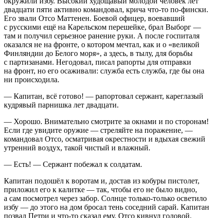
окружили избу. Высокий худощавый молодой человек лет
двадцати пяти активно командовал, крича что-то по-фински.
Его звали Отсо Маттенен. Боевой офицер, воевавший
с русскими ещё на Карельском перешейке, брал Выборг —
там и получил серьезное ранение руки. А после госпиталя
оказался не на фронте, о котором мечтал, как и о «великой
Финляндии до Белого моря», а здесь, в тылу, для борьбы
с партизанами. Негодовал, писал рапорты для отправки
на фронт, но его осаживали: служба есть служба, где бы она
ни происходила.
— Капитан, всё готово! — рапортовал сержант, кареглазый
кудрявый парнишка лет двадцати.
— Хорошо. Внимательно смотрите за окнами и по сторонам!
Если где увидите оружие — стреляйте на поражение, —
командовал Отсо, осматривая окрестности и вдыхая свежий
утренний воздух, такой чистый и влажный.
— Есть! — Сержант побежал к солдатам.
Капитан подошёл к воротам и, достав из кобуры пистолет,
приложил его к калитке — так, чтобы его не было видно,
а сам посмотрел через забор. Солнце только-только осветило
избу — до этого на дом бросал тень соседний сарай. Капитан
позвал Петри и что-то сказал ему. Отсо кивнул головой.