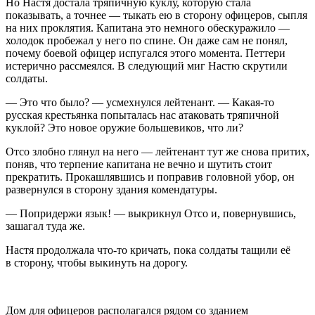
Но Настя достала тряпичную куклу, которую стала
показывать, а точнее — тыкать ею в сторону офицеров, сыпля
на них проклятия. Капитана это немного обескуражило —
холодок пробежал у него по спине. Он даже сам не понял,
почему боевой офицер испугался этого момента. Петтери
истерично рассмеялся. В следующий миг Настю скрутили
солдаты.
— Это что было? — усмехнулся лейтенант. — Какая-то
русская крестьянка попыталась нас атаковать тряпичной
куклой? Это новое оружие большевиков, что ли?
Отсо злобно глянул на него — лейтенант тут же снова притих,
поняв, что терпение капитана не вечно и шутить стоит
прекратить. Прокашлявшись и поправив головной убор, он
развернулся в сторону здания комендатуры.
— Попридержи язык! — выкрикнул Отсо и, повернувшись,
зашагал туда же.
Настя продолжала что-то кричать, пока солдаты тащили её
в сторону, чтобы выкинуть на дорогу.
Дом для офицеров располагался рядом со зданием