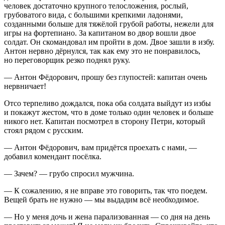
человек достаточно крупного телосложения, рослый,
грубоватого вида, с большими крепкими ладонями,
созданными больше для тяжёлой грубой работы, нежели для
игры на фортепиано. За капитаном во двор вошли двое
солдат. Он скомандовал им пройти в дом. Двое зашли в избу.
Антон нервно дёрнулся, так как ему это не понравилось,
но переговорщик резко поднял руку.
— Антон Фёдорович, прошу без глупостей: капитан очень
нервничает!
Отсо терпеливо дождался, пока оба солдата выйдут из избы
и покажут жестом, что в доме только один человек и больше
никого нет. Капитан посмотрел в сторону Петри, который
стоял рядом с русским.
— Антон Фёдорович, вам придётся проехать с нами, —
добавил комендант посёлка.
— Зачем? — грубо спросил мужчина.
— К сожалению, я не вправе это говорить, так что поедем.
Вещей брать не нужно — мы выдадим всё необходимое.
— Но у меня дочь и жена парализованная — со дня на день