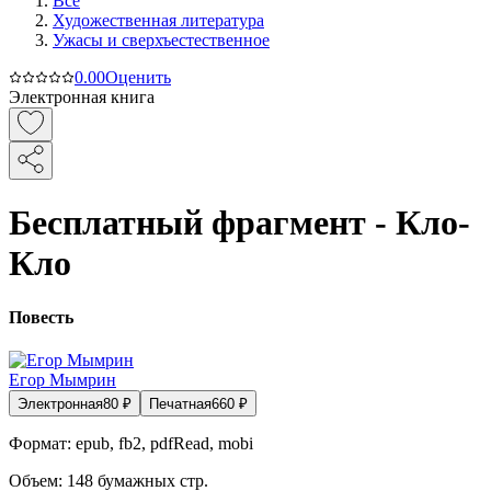
Все
Художественная литература
Ужасы и сверхъестественное
0.0
0
Оценить
Электронная книга
Бесплатный фрагмент - Кло-
Кло
Повесть
Егор Мымрин
Электронная
80
₽
Печатная
660
₽
Формат:
epub, fb2, pdfRead, mobi
Объем:
148
бумажных стр.