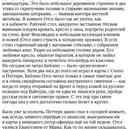
комендатуры. Это было небольшое деревянное строение в два
этажа со скрипучими полами и старыми маленькими окнами,
завешанными шторками, — бывшая контора местной
автобазы. В комнате Отсо было так же уютно, как
и в кабинете. Рабочий стол, аккуратно застланная тёплым
маминым пледом кровать, кресло у окна, портреты родителей
на стене, флаг Финляндии и небольшая коллекция клинков
и ножей (Отсо имел страсть к холодному оружию). В углу
стоял старинный шкаф с матовыми стёклами, с собранием
любимых книг. Радио на небольшом столике рядом. Его
любимое кресло, обшитое бархатом, в котором он любил
вы
курит
ь папироску и почитать что-нибудь из классики.
Но сегодня он читал Библию — было «религиозное»
настроение. Хотя два часа до этого он играл в карты с Сеппо
и Петтери. Библию Отсо читал только в самые тяжёлые дни
и в очень смущённом состоянии внутреннего смятения — как
когда-то перед отправкой на фронт и перед атакой на русские
позиции под Вайпури, где он едва не лишился руки, пройди
русская пуля в сантиметре правее. С тех пор при смене
погоды она у него достаточно сильно болит и крутит.
Было уже за полночь. Петтери давно спал в соседней комнате,
как всегда, немного перебрав со шнапсом, выигранным им
в карты у немецкого унтер-офицера ещё на той неделе. Отсо
увлёкся Евангелием от Марка. Как-то по жизни складывалось,