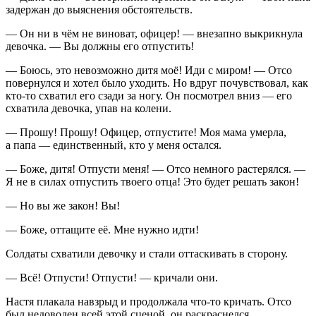
задержан до выяснения обстоятельств.
— Он ни в чём не виноват, офицер! — внезапно выкрикнула
девочка. — Вы должны его отпустить!
— Боюсь, это невозможно дитя моё! Иди с миром! — Отсо
повернулся и хотел было уходить. Но вдруг почувствовал, как
кто-то схватил его сзади за ногу. Он посмотрел вниз — его
схватила девочка, упав на колени.
— Прошу! Прошу! Офицер, отпустите! Моя мама умерла,
а папа — единственный, кто у меня остался.
— Боже, дитя! Отпусти меня! — Отсо немного растерялся. —
Я не в силах отпустить твоего отца! Это будет решать закон!
— Но вы же закон! Вы!
— Боже, оттащите её. Мне нужно идти!
Солдаты схватили девочку и стали оттаскивать в сторону.
— Всё! Отпусти! Отпусти! — кричали они.
Настя плакала навзрыд и продолжала что-то кричать. Отсо
был недоволен всей этой сценой, он раскраснелся