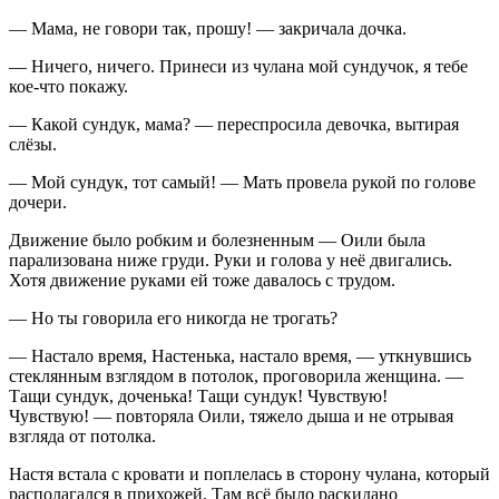
— Мама, не говори так, прошу! — закричала дочка.
— Ничего, ничего. Принеси из чулана мой сундучок, я тебе
кое-что покажу.
— Какой сундук, мама? — переспросила девочка, вытирая
слёзы.
— Мой сундук, тот самый! — Мать провела рукой по голове
дочери.
Движение было робким и болезненным — Оили была
парализована ниже груди. Руки и голова у неё двигались.
Хотя движение руками ей тоже давалось с трудом.
— Но ты говорила его никогда не трогать?
— Настало время, Настенька, настало время, — уткнувшись
стеклянным взглядом в потолок, проговорила женщина. —
Тащи сундук, доченька! Тащи сундук! Чувствую!
Чувствую! — повторяла Оили, тяжело дыша и не отрывая
взгляда от потолка.
Настя встала с кровати и поплелась в сторону чулана, который
располагался в прихожей. Там всё было раскидано