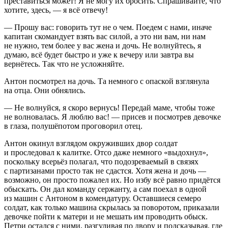
преставиться может! Я не могу их бросить. Спрашивайте, что
хотите, здесь, — я всё отвечу!
— Прошу вас: говорить тут не о чем. Поедем с нами, иначе
капитан скомандует взять вас силой, а это ни вам, ни нам
не нужно, тем более у вас жена и дочь. Не волнуйтесь, я
думаю, всё будет быстро и уже к вечеру или завтра вы
вернётесь. Так что не усложняйте.
Антон посмотрел на дочь. Та немного с опаской взглянула
на отца. Они обнялись.
— Не волнуйся, я скоро вернусь! Передай маме, чтобы тоже
не волновалась. Я люблю вас! — присев и посмотрев девочке
в глаза, полушёпотом проговорил отец.
Антон окинул взглядом окруживших двор солдат
и проследовал к калитке. Отсо даже немного «выдохнул»,
поскольку всерьёз полагал, что подозреваемый в связях
с партизанами просто так не сдастся. Хотя жена и дочь —
возможно, он просто пожалел их. Но избу всё равно придётся
обыскать. Он дал команду сержанту, а сам поехал в одной
из машин с Антоном в комендатуру. Оставшиеся семеро
солдат, как только машина скрылась за поворотом, приказали
девочке пойти к матери и не мешать им проводить обыск.
Петри остался с ними, разгуливая по двору и подсказывая, где