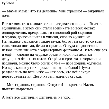
губами.
— Мама! Мама! Что ты делаешь? Мне страшно! — закричала
дочь.
В этот момент в комнате стали раздаваться шорохи. Вначале
единичные, а затем они стали возникать во всех местах
одновременно, превращаясь в сплошной рой скрипов
и звуков, доносившихся в унисон, словно жужжание.
На чердаке раздались гулкие звуки, будто там кто-то со всей
силы топал ногами, бегал и прыгал. Оттуда же донеслось
чёткое шипение кота с характерным фырканьем. Затем ещё раз
и ещё — словно на чердаке орали и носились десятки
дерущихся бешеных котов. От рёва и грохота, которые они
издавали, можно было сойти с ума — изба ходила ходуном.
Но ведь кошек у них в доме никогда не было! Шумы
раздавались по всей избе — казалось, что всё вокруг
переворачивается. Девочка заплакала от страха.
— Мне страшно, страшно! Отпусти! — кричала Настя,
пытаясь вырваться.
А мать всё шептала и шептала ей на ухо…