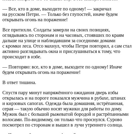
— Все, кто в доме, выходите по одному! — закричал
на русском Петри. — Только без глупостей, иначе будем
открывать огонь на поражение!
Все притихли. Солдаты замерли на своих позициях,
оглядываясь по сторонам и на часовых, стоявших по краям
дальше на улице и наблюдавшим за соседними домами
с кромки леса. Отсо махнул, чтобы Петри повторил, а сам стал
активно разглядывать окна и прислушиваться к тому, что
происходит в избе.
— Повторяю: все, кто в доме, выходите по одному! Иначе
будем открывать огонь на поражение!
В ответ тишина.
Спустя пару минут напряжённого ожидания дверь избы
открылась и на пороге показался мужчина в рубахе, штанах
и кирзовых сапогах. Одежда была домашняя, истрёпанная,
серая — такую обычно носят мужики для работы по дому.
Мужик был с большой рыжеватой бородой и растрёпанными
волосами. По-видимому, он только что проснулся. Сурово
посмотрел по сторонам и вышел в лучи утреннего солнца.