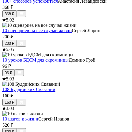
100+ способов успокоиться
Анастасия Левандовски
368
₽
368
₽
5.0
2
10 сценариев на все случаи жизни
Сергей Ларин
200
₽
200
₽
5.0
5
10 уроков БДСМ для скромницы
Домино Грэй
96
₽
96
₽
5.0
3
108 Буддийских Сказаний
160
₽
160
₽
3.0
3
10 шагов к жизни
Сергей Иванов
520
₽
520
₽