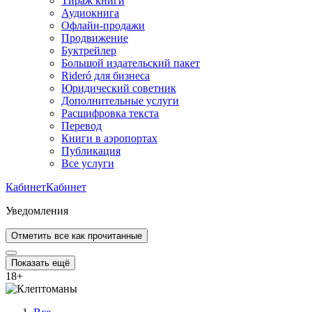
Тираж книги
Аудиокнига
Офлайн-продажи
Продвижение
Буктрейлер
Большой издательский пакет
Rideró для бизнеса
Юридический советник
Дополнительные услуги
Расшифровка текста
Перевод
Книги в аэропортах
Публикация
Все услуги
Кабинет
Кабинет
Уведомления
Отметить все как прочитанные
Показать ещё
18
+