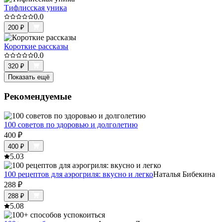
Тифлисская уника
0.0
200
₽
Короткие рассказы
0.0
320
₽
Показать ещё
Рекомендуемые
100 советов по здоровью и долголетию
400
₽
400
₽
5.0
3
100 рецептов для аэрогриля: вкусно и легко
Наталья Бибекина
288
₽
288
₽
5.0
8