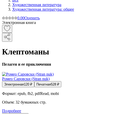
Все
Художественная литература
Художественная литература: общее
0.0
0
Оценить
Электронная книга
Клептоманы
Пелагея и ее приключения
Ромео Саровски (Stran nuk)
Электронная
120
₽
Печатная
528
₽
Формат:
epub, fb2, pdfRead, mobi
Объем:
32
бумажных стр.
Подробнее