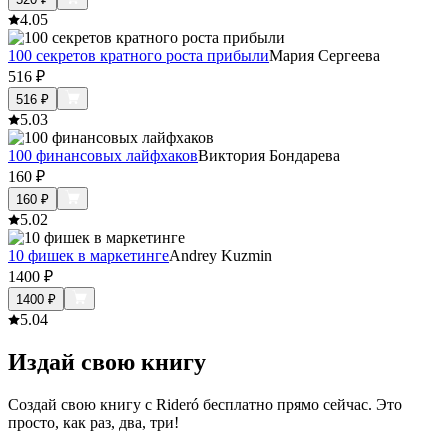
4.0
5
100 секретов кратного роста прибыли
Мария Сергеева
516
₽
516
₽
5.0
3
100 финансовых лайфхаков
Виктория Бондарева
160
₽
160
₽
5.0
2
10 фишек в маркетинге
Andrey Kuzmin
1400
₽
1400
₽
5.0
4
Издай свою книгу
Создай свою книгу с Rideró бесплатно прямо сейчас. Это
просто, как раз, два, три!