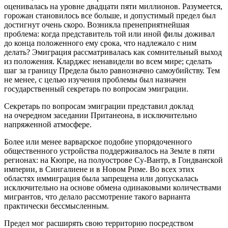
оценивалась на уровне двадцати пяти миллионов. Разумеется,
горожан становилось все больше, и допустимый предел был
достигнут очень скоро. Возникла пренеприятнейшая
проблема: когда представитель той или иной филы доживал
до конца положенного ему срока, что надлежало с ним
делать? Эмиграция рассматривалась как сомнительный выход
из положения. Кларджес ненавидели во всем мире; сделать
шаг за границу Предела было равнозначно
самоубий
ству. Тем
не менее, с целью изучения проблемы был назначен
государственный секретарь по вопросам эмиграции.
Секретарь по вопросам эмиграции представил доклад
на очередном заседании Пританеона, в исключительно
напряженной атмосфере.
Более или менее варварское подобие упорядоченного
общественного устройства поддерживалось на Земле в пяти
регионах: на Кюпре, на полуострове Су-Вантр,
в Гондванской
империи, в Сингалиене и в Новом Риме. Во всех этих
областях иммиграция была запрещена или допускалась
исключительно на основе обмена одинаковыми количествами
мигрантов, что делало рассмотрение такого варианта
практически бессмысленным.
Предел мог расширять свою территорию посредством