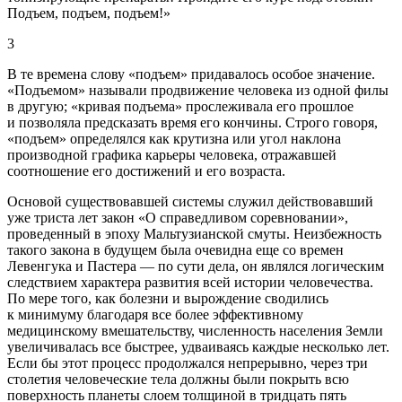
Подъем, подъем, подъем!»
3
В те времена слову «подъем» придавалось особое значение.
«Подъемом» называли продвижение человека из одной филы
в другую; «кривая подъема» прослеживала его прошлое
и позволяла предсказать время его кончины. Строго говоря,
«подъем» определялся как крутизна или угол наклона
производной графика карьеры человека, отражавшей
соотношение его достижений и его возраста.
Основой существовавшей системы служил действовавший
уже триста лет закон «О справедливом соревновании»,
проведенный в эпоху Мальтузианской смуты. Неизбежность
такого закона в будущем была очевидна еще со времен
Левенгука и Пастера — по сути дела, он являлся логическим
следствием характера развития всей истории человечества.
По мере того, как болезни и вырождение сводились
к минимуму благодаря все более эффективному
медицинскому вмешательству, численность населения Земли
увеличивалась все быстрее, удваиваясь каждые несколько лет.
Если бы этот процесс продолжался непрерывно, через три
столетия человеческие тела должны были покрыть всю
поверхность планеты слоем толщиной в тридцать пять