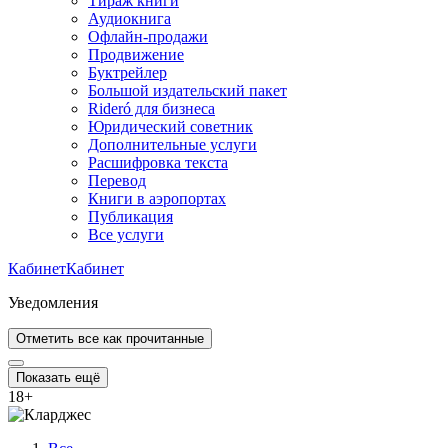
Тираж книги
Аудиокнига
Офлайн-продажи
Продвижение
Буктрейлер
Большой издательский пакет
Rideró для бизнеса
Юридический советник
Дополнительные услуги
Расшифровка текста
Перевод
Книги в аэропортах
Публикация
Все услуги
Кабинет
Кабинет
Уведомления
Отметить все как прочитанные
Показать ещё
18
+