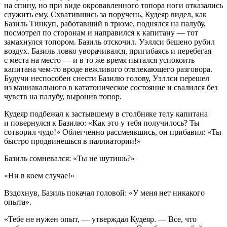
на спину, но при виде окровавленного топора ноги отказались
служить ему. Схватившись за поручень, Кудеяр видел, как
Базиль Тинкуп, работавший в трюме, поднялся на палубу,
посмотрел по сторонам и направился к капитану — тот
замахнулся топором. Базиль отскочил. Уэллси бешено рубил
воздух. Базиль ловко уворачивался, пригибаясь и перебегая
с места на место — и в то же время пытался успокоить
капитана чем-то вроде вежливого отвлекающего разговора.
Будучи неспособен снести Базилю голову, Уэллси перешел
из маниакального в кататоническое состояние и свалился без
чувств на палубу, выронив топор.
Кудеяр подбежал к застывшему в столбняке телу капитана
и повернулся к Базилю: «Как это у тебя получилось? Ты
сотворил чудо!» Облегченно рассмеявшись, он прибавил: «Ты
быстро продвинешься в паллиатории!»
Базиль сомневался: «Ты не шутишь?»
«Ни в коем случае!»
Вздохнув, Базиль покачал головой: «У меня нет никакого
опыта».
«Тебе не нужен опыт, — утверждал Кудеяр. — Все, что