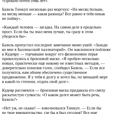
«Прошло
почти
семь лет».
Базиль Тинкуп несколько раз моргнул: «На месяц больше,
на месяц меньше — какая разница? Все равно я тебя никак
не пойму».
«Каждый человек — загадка. На самом деле я предельно
прост. Если бы ты знал меня лучше, ты сразу в этом
убедился бы».
Базиль пропустил последнее замечание мимо ушей: «Заходи
ко мне в Баллиасский паллиаторий». Он наклонился поближе
к Кудеяру — торчавшие вокруг его физиономии перья
прикоснулись к бронзовой маске. «Я пробую несколько
новых, практически еще никому не известных методов, —
доверительно понизив голос, сообщил Базиль. — Если все
получится, нам обоим обеспечено существенное
продвижение. Я у тебя в долгу и хотел бы, по меньшей мере
в какой-то степени, отдать свой долг».
Кудеяр рассмеялся — бронзовая маска придавала его смеху
раскатистую гулкость: «О каком долге может быть речь,
Базиль?»
«Нет уж, не скажи! — взволновался Тинкуп. — Если бы
не твое вмешательство, где бы я был сегодня? Все еще