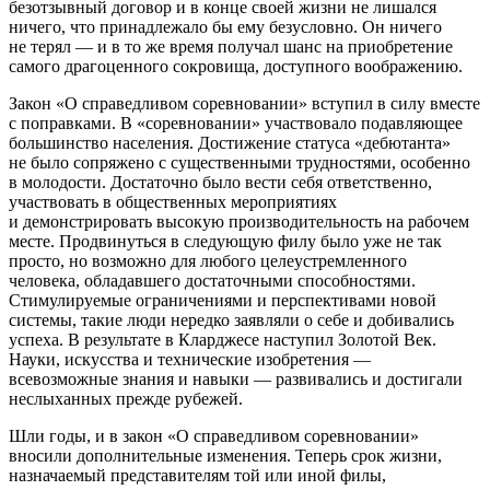
безотзывный договор и в конце своей жизни не лишался
ничего, что принадлежало бы ему безусловно. Он ничего
не терял — и в то же время получал шанс на приобретение
самого драгоценного сокровища, доступного воображению.
Закон «О справедливом соревновании» вступил в силу вместе
с поправками. В «соревновании» участвовало подавляющее
большинство населения. Достижение статуса «дебютанта»
не было сопряжено с существенными трудностями, особенно
в молодости. Достаточно было вести себя ответственно,
участвовать в общественных мероприятиях
и демонстрировать высокую производительность на рабочем
месте. Продвинуться в следующую филу было уже не так
просто, но возможно для любого целеустремленного
человека, обладавшего достаточными способностями.
Стимулируемые ограничениями и перспективами новой
системы, такие люди нередко заявляли о себе и добивались
успеха. В результате в Кларджесе наступил Золотой Век.
Науки, искусства и технические изобретения —
всевозможные знания и навыки — развивались и достигали
неслыханных прежде рубежей.
Шли годы, и в закон «О справедливом соревновании»
вносили дополнительные изменения. Теперь срок жизни,
назначаемый представителям той или иной филы,