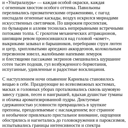
и «Ультралазурь» — каждая особой окраски, каждая
с огненным хвостом особого оттенка. Павильоны
переливались призматическими отражениями, с пагод
ниспадали огненные каскады, воздух искрился мириадами
искусственных светлячков. По широким проспектам,
по бульварам и аллеям теснилась непрерывными встречными
потоками толпа. С грохотом механических аттракционов,
шипящим ревом проносившихся над головой «комет»,
выкриками зазывал и барышников, переборами струн лютен
и цитр, хрипловатыми арпеджио аккордеонов, колокольным
перезвоном зовелл, жалобными напевами лемурок
и блестящими пассажами эктринов смешивались шуршание
сотен тысяч подошв, гул возбужденного бормотания,
испуганные, удивленные и радостные восклицания.
С наступлением ночи опьянение Карневала становилось
вещью в себе. Празднующие во всевозможных костюмах,
масках и головных уборах проталкивались сквозь шумовую
завесу гудков, песен и наигрышей, вдыхая душистые туманы
и облачка ароматизированной пудры. Диктуемые
сдержанностью условности превращались в хрупкие
препоны, преодолеваемые с наслаждением; все странное
и необычное привлекало пристальное внимание, ощущения
обострялись и нагнетались до головокружения и пароксизмов,
испытывались границы интенсивности и спектра