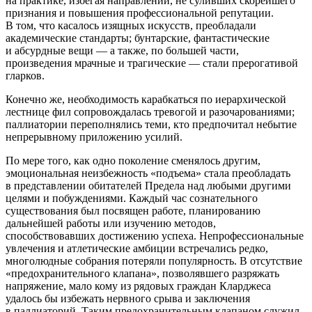
на практике, избегая направлений, не суливших скорейшего
признания и повышения профессиональной репутации.
В том, что касалось изящных искусств, преобладали
академические стандарты; бунтарские, фантастические
и абсурдные вещи — а также, по большей части,
произведения мрачные и трагические — стали прерогативой
гларков.
Конечно же, необходимость карабкаться по иерархической
лестнице фил сопровождалась тревогой и разочарованиями;
паллиатории переполнялись теми, кто предпочитал небытие
непрерывному приложению усилий.
По мере того, как одно поколение сменялось другим,
эмоциональная неизбежность «подъема» стала преобладать
в представлении обитателей Предела над любыми другими
целями и побуждениями. Каждый час сознательного
существования был посвящен работе, планированию
дальнейшей работы или изучению методов,
способствовавших достижению успеха. Непрофессиональные
увлечения и атлетические амбиции встречались редко,
многолюдные собрания потеряли популярность. В отсутствие
«предохранительного клапана», позволявшего разряжать
напряжение, мало кому из рядовых граждан Кларджеса
удалось бы избежать нервного срыва и заключения
в паллиаторий. Таким предохранительным клапаном служил