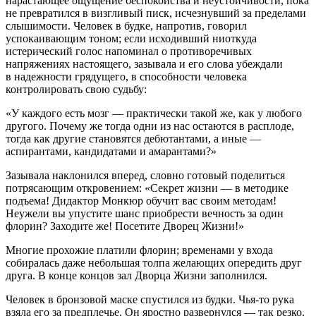
нарастающее ощущение беспокойства и неустойчивости, пока
не превратился в визгливый писк, исчезнувший за пределами
слышимости. Человек в будке, напротив, говорил
успокаивающим тоном; если исходивший ниоткуда
истерический голос напоминал о противоречивых
напряжениях настоящего, зазывала и его слова убеждали
в надежности грядущего, в способности человека
контролировать свою судьбу:
«У каждого есть мозг — практически такой же, как у любого
другого. Почему же тогда одни из нас остаются в расплоде,
тогда как другие становятся дебютантами, а иные —
аспирантами, кандидатами и амарантами?»
Зазывала наклонился вперед, словно готовый поделиться
потрясающим откровением: «Секрет жизни — в методике
подъема! Дидактор Монкюр обучит вас своим методам!
Неужели вы упустите шанс приобрести вечность за один
флорин? Заходите же! Посетите Дворец Жизни!»
Многие прохожие платили флорин; временами у входа
собиралась даже небольшая толпа желающих опередить друг
друга. В конце концов зал Дворца Жизни заполнился.
Человек в бронзовой маске спустился из будки. Чья-то рука
взяла его за предплечье. Он яростно развернулся — так резко,