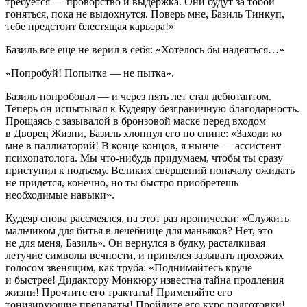
требуется — проворство и выдержка. Они будут за тобой
гоняться, пока не выдохнутся. Поверь мне, Базиль Тинкуп,
тебе предстоит блестящая карьера!»
Базиль все еще не верил в себя: «Хотелось бы надеяться…»
«Попробуй! Попытка — не пытка».
Базиль попробовал — и через пять лет стал дебютантом.
Теперь он испытывал к Кудеяру безграничную благодарность.
Прощаясь с зазывалой в бронзовой маске перед входом
в Дворец Жизни, Базиль хлопнул его по спине: «Заходи ко
мне в паллиаторий! В конце концов, я нынче — ассистент
психопатолога. Мы что-нибудь придумаем, чтобы ты сразу
приступил к подъему. Великих свершений поначалу ожидать
не придется, конечно, но ты быстро приобретешь
необходимые навыки».
Кудеяр снова рассмеялся, на этот раз иронически: «Служить
мальчиком для битья в лечебнице для маньяков? Нет, это
не для меня, Базиль». Он вернулся в будку, расталкивая
летучие символы вечности, и принялся зазывать прохожих
голосом звенящим, как труба: «Поднимайтесь круче
и быстрее! Дидактору Монкюру известна тайна продления
жизни! Прочтите его трактаты! Применяйте его
тонизирующие препараты! Пройдите его курс подготовки!