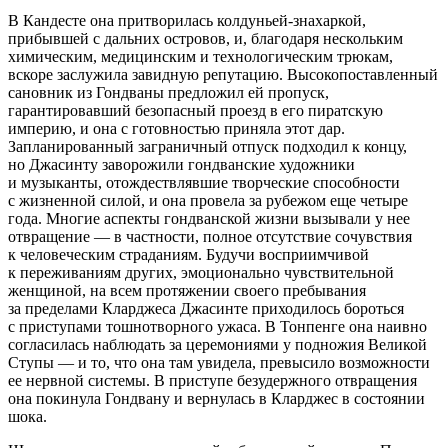
В Кандесте она притворилась колдуньей-знахаркой,
прибывшей с дальних островов, и, благодаря нескольким
химическим, медицинским и технологическим трюкам,
вскоре заслужила завидную репутацию. Высокопоставленный
сановник из Гондваны предложил ей пропуск,
гарантировавший безопасный проезд в его пиратскую
империю, и она с готовностью приняла этот дар.
Запланированный заграничный отпуск подходил к концу,
но Джасинту заворожили гондванские художники
и музыканты, отождествлявшие творческие способности
с жизненной силой, и она провела за рубежом еще четыре
года. Многие аспекты гондванской жизни вызывали у нее
отвращение — в частности, полное отсутствие сочувствия
к человеческим страданиям. Будучи восприимчивой
к переживаниям других, эмоционально чувствительной
женщиной, на всем протяжении своего пребывания
за пределами Кларджеса Джасинте приходилось бороться
с приступами тошнотворного ужаса. В Тонпенге она наивно
согласилась наблюдать за церемониями у подножия Великой
Ступы — и то, что она там увидела, превысило возможности
ее нервной системы. В приступе безудержного отвращения
она покинула Гондвану и вернулась в Кларджес в состоянии
шока.