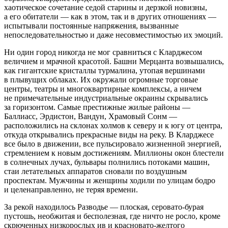
хаотическое сочетание седой старины и дерзкой новизны,
а его обитатели — как в этом, так и в других отношениях —
испытывали постоянные напряжения, вызванные
непоследовательностью и даже несовместимостью их эмоций.
Ни один город никогда не мог сравниться с Кларджесом
величием и мрачной красотой. Башни Мерцанта возвышались,
как гигантские кристаллы турмалина, утопая вершинами
в плывущих облаках. Их окружали огромные торговые
центры, театры и многоквартирные комплексы, а ничем
не примечательные индустриальные окраины скрывались
за горизонтом. Самые престижные жилые районы —
Баллиасс, Эрдистон, Вандун, Храмовый Сонм —
расположились на склонах холмов к северу и к югу от центра,
откуда открывались прекрасные виды на реку. В Кларджесе
все было в движении, все пульсировало жизненной энергией,
стремлением к новым достижениям. Миллионы окон блестели
в солнечных лучах, бульвары полнились потоками машин,
стаи летательных аппаратов сновали по воздушным
проспектам. Мужчины и женщины ходили по улицам бодро
и целенаправленно, не теряя времени.
За рекой находилось Разводье — плоская, серовато-бурая
пустошь, необжитая и бесполезная, где ничто не росло, кроме
скрюченных низкорослых ив и красновато-желтого