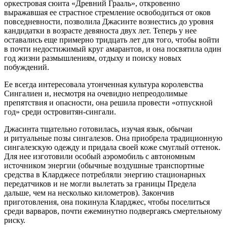
оркестровая сюита «Древний Грааль», откровенно
выражавшая ее страстное стремление освободиться от оков
повседневности, позволила Джасинте вознестись до уровня
кандидатки в возрасте девяноста двух лет. Теперь у нее
оставались еще примерно тридцать лет для того, чтобы войти
в почти недостижимый круг амарантов, и она посвятила один
год жизни размышлениям, отдыху и поиску новых
побуждений.
Ее всегда интересовала утонченная культура королевства
Сингалиен и, несмотря на очевидно непреодолимые
препятствия и опасности, она решила провести «отпускной
год» среди островитян-сингали.
Джасинта тщательно готовилась, изучая язык, обычаи
и ритуальные позы сингалезов. Она приобрела традиционную
сингалезскую одежду и придала своей коже смуглый оттенок.
Для нее изготовили особый аэромобиль с автономным
источником энергии (обычные воздушные транспортные
средства в Кларджесе потребляли энергию стационарных
передатчиков и не могли вылетать за границы Предела
дальше, чем на несколько километров). Закончив
приготовления, она покинула Кларджес, чтобы поселиться
среди варваров, почти ежеминутно подвергаясь смертельному
риску.