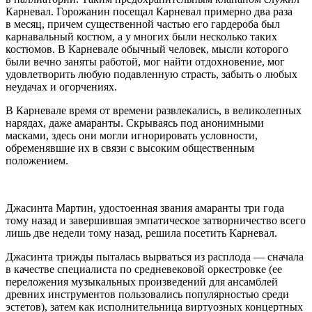
Карневал. Горожанин посещал Карневал примерно два раза
в месяц, причем существенной частью его гардероба был
карнавальный костюм, а у многих были несколько таких
костюмов. В Карневале обычный человек, мысли которого
были вечно заняты работой, мог найти отдохновение, мог
удовлетворить любую подавленную страсть, забыть о любых
неудачах и огорчениях.
В Карневале время от времени развлекались, в великолепных
нарядах, даже амаранты. Скрываясь под анонимными
масками, здесь они могли игнорировать условности,
обременявшие их в связи с высоким общественным
положением.
Джасинта Мартин, удостоенная звания амаранты три года
тому назад и завершившая эмпатическое затворничество всего
лишь две недели тому назад, решила посетить Карневал.
Джасинта трижды пыталась вырваться из расплода — сначала
в качестве специалиста по средневековой оркестровке (ее
переложения музыкальных произведений для ансамблей
древних инструментов пользовались популярностью среди
эстетов), затем как исполнительница виртуозных концертных