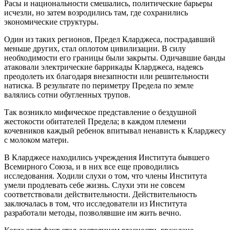
Расы и национальности смешались, политические барьеры
исчезли, но затем возродились там, где сохранились
экономические структуры.
Один из таких регионов, Предел Кларджеса, пострадавший
меньше других, стал оплотом цивилизации. В силу
необходимости его границы были закрыты. Одичавшие банды
атаковали электрические баррикады Кларджеса, надеясь
преодолеть их благодаря внезапности или решительности
натиска. В результате по периметру Предела по земле
валялись сотни обугленных трупов.
Так возникло мифическое представление о бездушной
жестокости обитателей Предела; в каждом племени
кочевников каждый ребенок впитывал ненависть к Кларджесу
с молоком матери.
В Кларджесе находились учреждения Института бывшего
Всемирного Союза, и в них все еще проводились
исследования. Ходили слухи о том, что
член
ы Института
умели продлевать себе жизнь. Слухи эти не совсем
соответствовали действительности. Действительность
заключалась в том, что исследователи из Института
разработали методы, позволявшие им жить вечно.