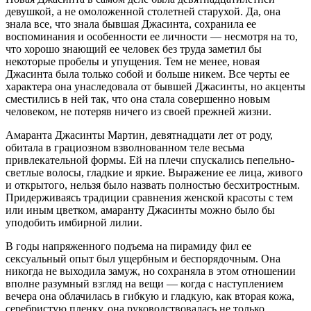
девушкой, а не омоложенной столетней старухой. Да, она
знала все, что знала бывшая Джасинта, сохранила ее
воспоминания и особенности ее личности — несмотря на то,
что хорошо знающий ее человек без труда заметил бы
некоторые пробелы и упущения. Тем не менее, новая
Джасинта была только собой и больше никем. Все черты ее
характера она унаследовала от бывшей Джасинты, но акценты
сместились в ней так, что она стала совершенно новым
человеком, не потеряв ничего из своей прежней жизни.
Амаранта Джасинты Мартин, девятнадцати лет от роду,
обитала в грациозном взволнованном теле весьма
привлекательной формы. Ей на плечи спускались пепельно-
светлые волосы, гладкие и яркие. Выражение ее лица, живого
и открытого, нельзя было назвать полностью бесхитростным.
Придерживаясь традиции сравнения женской красоты с тем
или иным цветком, амаранту Джасинты можно было бы
уподобить имбирной лилии.
В годы напряженного подъема на пирамиду фил ее
секс
уальный опыт был ущербным и беспорядочным. Она
никогда не выходила замуж, но сохраняла в этом отношении
вполне разумный взгляд на вещи — когда с наступлением
вечера она облачилась в гибкую и гладкую, как вторая кожа,
серебристую пленку, она руководствовалась не только