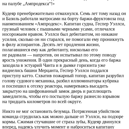
на палубе „Ампродекса“!»
Кудеяр пренебрежительно отмахнулся. Семь лет тому назад он
и Базиль работали матросами на борту баржи-фрук­то­воза под
наименованием «Ампродекс». Капитан судна, Геспер Уэллси,
грузный человек с пышными черными усами, отличался
носорожьим нравом. Уэллси был дебютантом, но никакие
усилия, сколько он ни старался, не помогали ему проникнуть
в филу аспирантов. Десять лет продления жизни,
полагавшиеся ему как дебютанту, нисколько его
не радовали — напротив, он испытывал по этому поводу
ярость унижения. В один прекрасный день, когда его баржа
заходила в эстуарий Чанта и в дымке горизонта уже
виднелись башни Мерцанта, Геспер Уэллси поддался
приступу катто.
Схватив пожарный топор, капитан разрубил
голову судового механика, разбил иллюминаторы кубрика
и поспешил к отсеку реактора, намереваясь высадить
закрытую на шифрованный замок дверь и расплющить
замедлитель, чтобы его постылую баржу разнесло взрывом
на тридцать километров по всей округе.
Никто не мог остановить безумца. Потрясенная убийством
команда сгрудилась как можно дальше от Уэллси, на подзоре
кормы. Сжимая стучавшие от страха зубы, Кудеяр двинулся
вперед, надеясь улучить момент и наброситься капитану