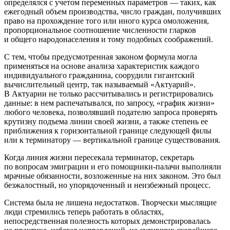
определялся с учетом переменных параметров — таких, как
ежегодный объем производства, число граждан, получивших
право на прохождение того или иного курса омоложения,
пропорциональное соотношение численности гларков
и общего народонаселения и тому подобных соображений.
С тем, чтобы предусмотренная законом формула могла
применяться на основе анализа характеристик каждого
индивидуального гражданина, соорудили гигантский
вычислительный центр, так называемый «Актуарий».
В Актуарии не только рассчитывались и регистрировались
данные: в нем распечатывался, по запросу, «график жизни»
любого человека, позволявший подателю запроса проверять
крутизну подъема линии своей жизни, а также степень ее
приближения к горизонтальной границе следующей филы
или к терминатору — вертикальной границе существования.
Когда линия жизни пересекала терминатор, секретарь
по вопросам эмиграции и его помощники-палачи выполняли
мрачные обязанности, возложенные на них законом. Это был
безжалостный, но упорядоченный и неизбежный процесс.
Система была не лишена недостатков. Творчески мыслящие
люди стремились теперь работать в областях,
непосредственная полезность которых демонстрировалась