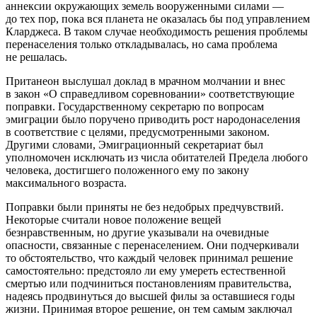
аннексии окружающих земель вооруженными силами —
до тех пор, пока вся планета не оказалась бы под управлением
Кларджеса. В таком случае необходимость решения проблемы
перенаселения только откладывалась, но сама проблема
не решалась.
Пританеон выслушал доклад в мрачном молчании и внес
в закон «О справедливом соревновании» соответствующие
поправки. Государственному секретарю по вопросам
эмиграции было поручено приводить рост народонаселения
в соответствие с целями, предусмотренными законом.
Другими словами, Эмиграционный секретариат был
уполномочен исключать из числа обитателей Предела любого
человека, достигшего положенного ему по закону
максимального возраста.
Поправки были приняты не без недобрых предчувствий.
Некоторые считали новое положение вещей
безнравственным, но другие указывали на очевидные
опасности, связанные с перенаселением. Они подчеркивали
то обстоятельство, что каждый человек принимал решение
самостоятельно: предстояло ли ему умереть естественной
смертью или подчиниться постановлениям правительства,
надеясь продвинуться до высшей филы за оставшиеся годы
жизни. Принимая второе решение, он тем самым заключал