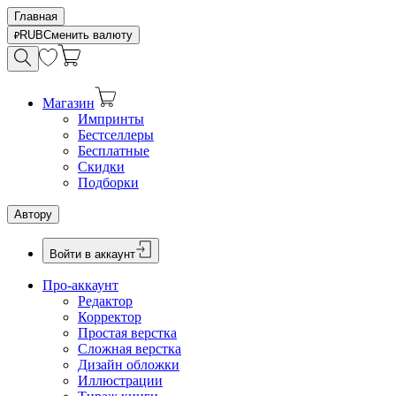
Главная
RUB
Сменить валюту
Магазин
Импринты
Бестселлеры
Бесплатные
Скидки
Подборки
Автору
Войти в аккаунт
Про-аккаунт
Редактор
Корректор
Простая верстка
Сложная верстка
Дизайн обложки
Иллюстрации