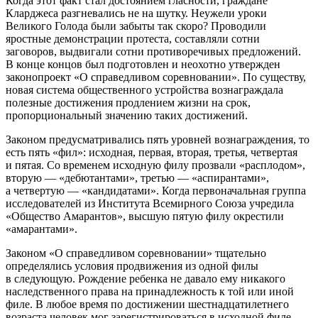
Когда этот факт стал достоянием гласности, граждане
Кларджеса разгневались не на шутку. Неужели уроки
Великого Голода были забыты так скоро? Проводили
яростные демонстрации протеста, составляли сотни
заговоров, выдвигали сотни противоречивых предложений.
В конце концов был подготовлен и неохотно утвержден
законопроект «О справедливом соревновании». По существу,
новая система общественного устройства вознаграждала
полезные достижения продлением жизни на срок,
пропорциональный значению таких достижений.
Законом предусматривались пять уровней вознаграждения, то
есть пять «фил»: исходная, первая, вторая, третья, четвертая
и пятая. Со временем исходную филу прозвали «расплодом»,
вторую — «дебютантами», третью — «аспирантами»,
а четвертую — «кандидатами». Когда первоначальная группа
исследователей из Института Всемирного Союза учредила
«Общество Амарантов», высшую пятую филу окрестили
«амарантами».
Законом «О справедливом соревновании» тщательно
определялись условия продвижения из одной филы
в следующую. Рождение ребенка не давало ему никакого
наследственного права на принадлежность к той или иной
филе. В любое время по достижении шестнадцат
илетн
его
возраста человек мог зарегистрироваться в исходной филе