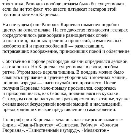
тростника. Разводью вообще незачем было бы существовать,
если бы не тот факт, что двести пятьдесят гектаров этой
пустоши занимал Карневал.
На гнетущем фоне Разводья Карневал пламенел подобно
цветку на отвале шлака. На его двухстах пятидесяти гектарах
сосредоточилось разнообразие разноцветных огней
и полотнищ, пышных зрелищ и процессий, изумительных
изобретений и приспособлений — развлекавших,
потрясавших воображение, приносивших покой и облегчение.
Собственно в городе распорядок жизни определялся деловой
активностью. Но Карневал существовал в своем, особом
ритме. Утром здесь царила тишина. В полдень можно было
слышать шуршание и гудение уборочных и моечных машин,
но лишь изредка — шаги случайного прохожего. После
полудня Карневал мало-помалу просыпался, содрогаясь
и прихорашиваясь, как бабочка, появившаяся из куколки.
С заходом солнца наступало кратковременное затишье, тут же
сменявшееся безудержной волной эмоций и наслаждений,
превосходивших всякое представление о самозабвении.
По периферии Карневала мчались пассажирские «кометы»
фирмы «Гранд-Пиротек»: «Сангреаль Раблун», «Золотая
Глориана», «Таинственный изумруд», «Меланхтон»