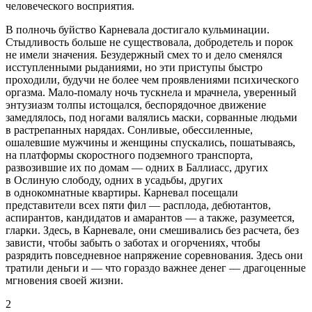
человеческого восприятия.
В полночь буйство Карневала достигало кульминации.
Стыдливость больше не существовала, добродетель и порок
не имели значения. Безудержный смех то и дело сменялся
исступленными рыданиями, но эти приступы быстро
проходили, будучи не более чем проявлениями психического
оргазм
а. Мало-помалу ночь тускнела и мрачнела, уверенный
энтузиазм толпы истощался, беспорядочное движение
замедлялось, под ногами валялись маски, сорванные людьми
в растрепанных нарядах. Сонливые, обессиленные,
ошалевшие мужчины и женщины спускались, пошатываясь,
на платформы скоростного подземного транспорта,
развозившие их по домам — одних в Баллиасс, других
в Ослиную слободу, одних в усадьбы, других
в однокомнатные квартиры. Карневал посещали
представители всех пяти фил — расплода, дебютантов,
аспирантов, кандидатов и амарантов — а также, разумеется,
гларки. Здесь, в Карневале, они смешивались без расчета, без
зависти, чтобы забыть о заботах и огорчениях, чтобы
разрядить повседневное напряжение соревнования. Здесь они
тратили деньги и — что гораздо важнее денег — драгоценные
мгновения своей жизни.
2