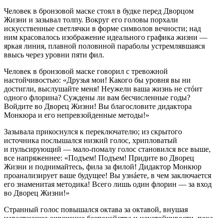
Человек в бронзовой маске стоял в будке перед Дворцом
Жизни и зазывал толпу. Вокруг его головы порхали
искусственные светлячки в форме символов вечности; над
ним красовалось изображение идеального графика жизни —
яркая линия, плавной половиной параболы устремлявшаяся
ввысь через уровни пяти фил.
Человек в бронзовой маске говорил с тревожной
настойчивостью: «Друзья мои! Какого бы уровня вы ни
достигли, выслушайте меня! Неужели ваша жизнь не стóит
одного флорина? Суждены ли вам бесчисленные годы?
Войдите во Дворец Жизни! Вы благословите дидактора
Монкюра и его непревзойденные методы!»
Зазывала прикоснулся к переключателю; из скрытого
источника послышался низкий голос, хрипловатый
и пульсирующий — мало-помалу голос становился все выше,
все напряженнее: «Подъем! Подъем! Придите во Дворец
Жизни и поднимайтесь, фила за филой! Дидактор Монкюр
проанализирует ваше будущее! Вы узнáете, в чем заключается
его знаменитая методика! Всего лишь один флорин — за вход
во Дворец Жизни!»
Странный голос повышался октава за октавой, внушая