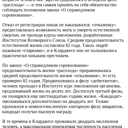
«расплода» — и тем самым принять на себя обязательство
соблюдать положения закона «О справедливом
соревновании».
Отказ от регистрации никак не наказывался; «отказнику»
предоставлялась возможность жить и умереть естественной
смертью, не проходя курсы омоложения, разработанные
Институтом Всемирного Союза. Средняя продолжительность
естественной жизни составляла 82 года. Таких людей
называли «гларками», и в Кларджесе они не пользовались
практически никаким престижем.
По закону «О справедливом соревновании»
продолжительность жизни «расплода» приравнивалась
средней продолжительности жизни «отказников», то есть
примерно 82 годам. Продвинувшись в филу «дебютантов»,
человек проходил в Институте курс омоложения организма,
продлевавший жизнь на десять лет. Достигнув третьей филы,
он поощрялся еще шестнадцатью годами жизни. «Кандидат»
омолаживался дополнительно на двадцать лет. Только
проникнув в немногочисленную элитарную филу амарантов,
кандидат получал высшую награду.
В те времена в Кларджесе проживали двадцать миллионов
человек, а максимальная приемлемая численность населения