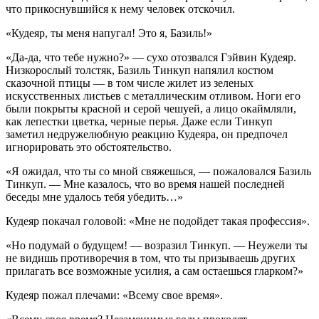
что прикоснувшийся к нему человек отскочил.
«Кудеяр, ты меня напугал! Это я, Базиль!»
«Да-да, что тебе нужно?» — сухо отозвался Гэйвин Кудеяр.
Низкорослый толстяк, Базиль Тинкуп напялил костюм
сказочной птицы — в том числе жилет из зеленых
искусственных листьев с металлическим отливом. Ноги его
были покрыты красной и серой чешуей, а лицо окаймляли,
как лепестки цветка, черные перья. Даже если Тинкуп
заметил недружелюбную реакцию Кудеяра, он предпочел
игнорировать это обстоятельство.
«Я ожидал, что ты со мной свяжешься, — пожаловался Базиль
Тинкуп. — Мне казалось, что во время нашей последней
беседы мне удалось тебя убедить…»
Кудеяр покачал головой: «Мне не подойдет такая профессия».
«Но подумай о будущем! — возразил Тинкуп. — Неужели ты
не видишь противоречия в том, что ты призываешь других
прилагать все возможные усилия, а сам остаешься гларком?»
Кудеяр пожал плечами: «Всему свое время».