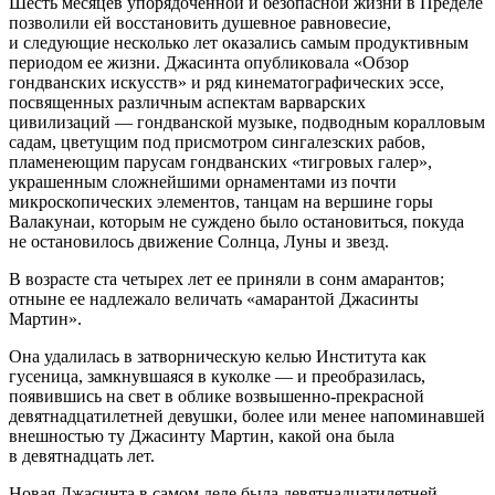
Шесть месяцев упорядоченной и безопасной жизни в Пределе
позволили ей восстановить душевное равновесие,
и следующие несколько лет оказались самым продуктивным
периодом ее жизни. Джасинта опубликовала «Обзор
гондванских искусств» и ряд кинематографических эссе,
посвященных различным аспектам варварских
цивилизаций — гондванской музыке, подводным коралловым
садам, цветущим под присмотром сингалезских рабов,
пламенеющим парусам гондванских «тигровых галер»,
украшенным сложнейшими орнаментами из почти
микроскопических элементов, танцам на вершине горы
Валакунаи, которым не суждено было остановиться, покуда
не остановилось движение Солнца, Луны и звезд.
В возрасте ста четырех лет ее приняли в сонм амарантов;
отныне ее надлежало величать «амарантой Джасинты
Мартин».
Она удалилась в затворническую келью Института как
гусеница, замкнувшаяся в куколке — и преобразилась,
появившись на свет в облике возвышенно-прекрасной
девятнадцат
илетн
ей девушки, более или менее напоминавшей
внешностью ту Джасинту Мартин, какой она была
в девятнадцать лет.
Новая Джасинта в самом деле была девятнадцат
илетн
ей