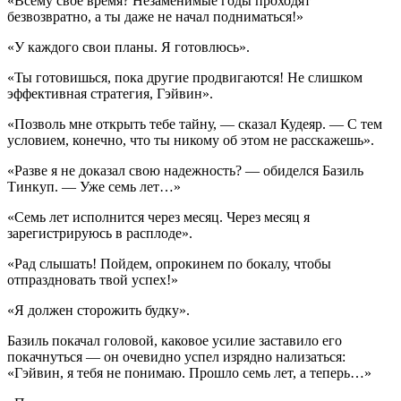
«Всему свое время? Незаменимые годы проходят
безвозвратно, а ты даже не начал подниматься!»
«У каждого свои планы. Я готовлюсь».
«Ты готовишься, пока другие продвигаются! Не слишком
эффективная стратегия, Гэйвин».
«Позволь мне открыть тебе тайну, — сказал Кудеяр. — С тем
условием, конечно, что ты никому об этом не расскажешь».
«Разве я не доказал свою надежность? — обиделся Базиль
Тинкуп. — Уже семь лет…»
«Семь лет исполнится через месяц. Через месяц я
зарегистрируюсь в расплоде».
«Рад слышать! Пойдем, опрокинем по бокалу, чтобы
отпраздновать твой успех!»
«Я должен сторожить будку».
Базиль покачал головой, каковое усилие заставило его
покачнуться — он очевидно успел изрядно нализаться:
«Гэйвин, я тебя не понимаю. Прошло семь лет, а теперь…»