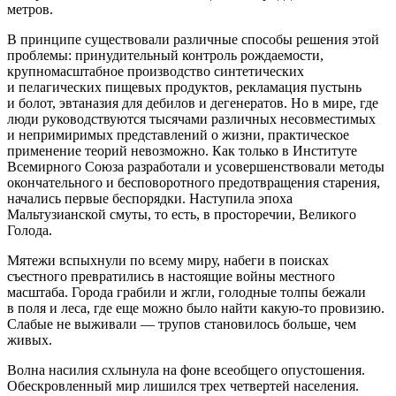
метров.
В принципе существовали различные способы решения этой
проблемы: принудительный контроль рождаемости,
крупномасштабное производство синтетических
и пелагических пищевых продуктов, рекламация пустынь
и болот, эвтаназия для дебилов и дегенератов. Но в мире, где
люди руководствуются тысячами различных несовместимых
и непримиримых представлений о жизни, практическое
применение теорий невозможно. Как только в Институте
Всемирного Союза разработали и усовершенствовали методы
окончательного и бесповоротного предотвращения старения,
начались первые беспорядки. Наступила эпоха
Мальтузианской смуты, то есть, в просторечии, Великого
Голода.
Мятежи вспыхнули по всему миру, набеги в поисках
съестного превратились в настоящие войны местного
масштаба. Города грабили и жгли, голодные толпы бежали
в поля и леса, где еще можно было найти какую-то провизию.
Слабые не выживали — трупов становилось больше, чем
живых.
Волна
насил
ия схлынула на фоне всеобщего опустошения.
Обескровленный мир лишился трех четвертей населения.