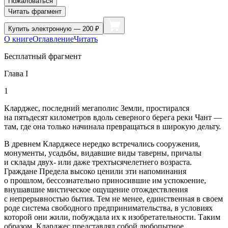
Пожаловаться
Читать фрагмент
Купить
электронную — 200 ₽
О книге
Оглавление
Читать
Бесплатный фрагмент
Глава I
1
Кларджес, последний мегаполис Земли, простирался
на пятьдесят километров вдоль северного берега реки Чант —
там, где она только начинала превращаться в широкую дельту.
В древнем Кларджесе нередко встречались сооружения,
монументы, усадьбы, видавшие виды таверны, причалы
и склады двух- или даже трехтысячелетнего возраста.
Граждане Предела высоко ценили эти напоминания
о прошлом, бессознательно приносившие им успокоение,
внушавшие мистическое ощущение отождествления
с непрерывностью бытия. Тем не менее, единственная в своем
роде система свободного предпринимательства, в условиях
которой они жили, побуждала их к изобретательности. Таким
образом, Кларджес представлял собой любопытное