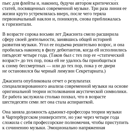
пьес для флейты и, наконец, будучи автором критических
статей, посвященных современной музыке. Три раза линия ее
жизни круто устремлялась вверх, после чего теряла
первоначальный наклон и, поникнув, снова приближалась
к горизонтали.
В возрасте сорока восьми лет Джасинта смело расширила
сферу своей деятельности, занявшись общей историей
развития музыки. Угол ее подъема решительно возрос, и она
пробилась наконец в филу дебютантов, когда ей исполнились
пятьдесят четыре года. (Таков был с тех пор ее «статический
возраст» до тех пор, пока ей не удалось бы приобщиться
к сонму бессмертных — или до тех пор, пока у ее двери
не остановился бы черный лимузин Секретариата.)
Джасинта опубликовала отчет о результатах
специализированного анализа современной музыки на основе
оригинальной теории истолкования акустической символики.
Ее работа заслужила столько похвал, что в возрасте
шестидесяти семи лет она стала аспиранткой.
Она заняла должность адъюнкт-профессора теории музыки
в Чартербургском университете, но уже через четыре года
сложила с себя профессорские полномочия, чтобы приступить
к сочинению музыки. Эмоционально напряженная