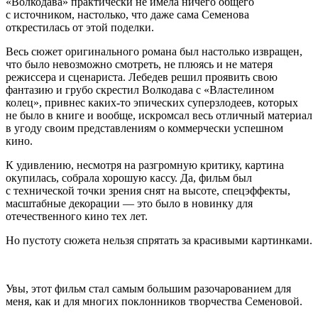
«Волкодава» практически не имела ничего общего
с источником, настолько, что даже сама Семенова
открестилась от этой поделки.
Весь сюжет оригинального романа был настолько
извращ
ен,
что было невозможно смотреть, не плюясь и не матеря
режиссера и сценариста. Лебедев решил проявить свою
фантазию и грубо скрестил Волкодава с «Властелином
колец», привнес каких-то эпических суперзлодеев, которых
не было в книге и вообще, искромсал весь отличный материал
в угоду своим представлениям о коммерчески успешном
кино.
К удивлению, несмотря на разгромную критику, картина
окупилась, собрала хорошую кассу. Да, фильм был
с технической точки зрения снят на высоте, спецэффекты,
масштабные декорации — это было в новинку для
отечественного кино тех лет.
Но пустоту сюжета нельзя спрятать за красивыми картинками.
Увы, этот фильм стал самым большим разочарованием для
меня, как и для многих поклонников творчества Семеновой.