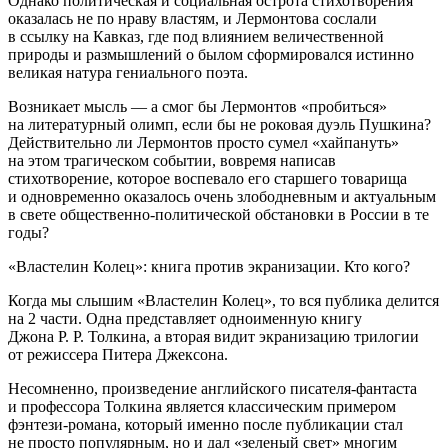
Однако политическая и социальная острота стихотворения
оказалась не по нраву властям, и Лермонтова сослали
в ссылку на Кавказ, где под влиянием величественной
природы и размышлений о былом сформировался истинно
великая натура гениального поэта.
Возникает мысль — а смог бы Лермонтов «пробиться»
на литературный олимп, если бы не роковая дуэль Пушкина?
Действительно ли Лермонтов просто сумел «хайпануть»
на этом трагическом событии, вовремя написав
стихотворение, которое воспевало его старшего товарища
и одновременно оказалось очень злободневным и актуальным
в свете общественно-политической обстановки в
Росси
и в те
годы?
«Властелин Колец»: книга против экранизации. Кто кого?
Когда мы слышим «Властелин Колец», то вся публика делится
на 2 части. Одна представляет одноименную книгу
Джона Р. Р. Толкина, а вторая видит экранизацию трилогии
от режиссера Питера Джексона.
Несомненно, произведение английского писателя-фантаста
и профессора Толкина является классическим примером
фэнтези-романа, который именно после публикации стал
не просто популярным, но и дал «зеленый свет» многим