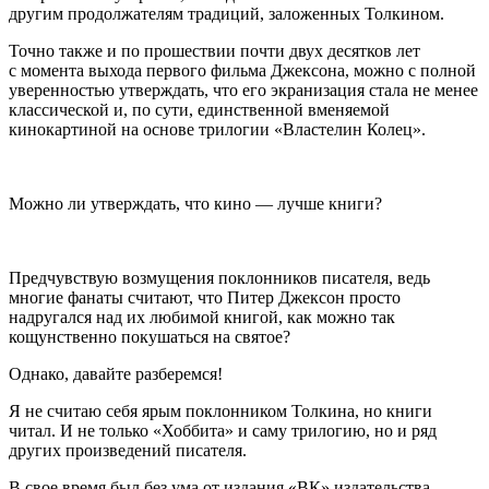
другим продолжателям традиций, заложенных Толкином.
Точно также и по прошествии почти двух десятков лет
с момента выхода первого фильма Джексона, можно с полной
уверенностью утверждать, что его экранизация стала не менее
классической и, по сути, единственной вменяемой
кинокартиной на основе трилогии «Властелин Колец».
Можно ли утверждать, что кино — лучше книги?
Предчувствую возмущения поклонников писателя, ведь
многие фанаты считают, что Питер Джексон просто
надругался над их любимой книгой, как можно так
кощунственно покушаться на святое?
Однако, давайте разберемся!
Я не считаю себя ярым поклонником Толкина, но книги
читал. И не только «Хоббита» и саму трилогию, но и ряд
других произведений писателя.
В свое время был без ума от издания «ВК» издательства