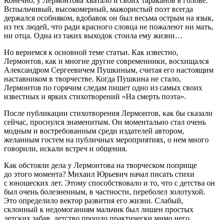
Конечно, у Лермонтова хватало и своих тараканов в голове.
Вспыльчивый, высокомерный, мажористый поэт всегда
держался особняком, вдобавок он был весьма острым на язык,
из тех людей, что ради красного словца не пожалеют ни мать,
ни отца. Одна из таких выходок стоила ему жизни…
Но вернемся к основной теме статьи. Как известно,
Лермонтов, как и многие другие современники, восхищался
Александром Сергеевичем Пушкиным, считая его настоящим
наставником в творчестве. Когда Пушкина не стало,
Лермонтов по горячим следам пишет одно из самых своих
известных и ярких стихотворений «На смерть поэта».
После публикации стихотворения Лермонтов, как бы сказали
сейчас, проснулся знаменитым. Он моментально стал очень
модным и востребованным среди издателей автором,
желанным гостем на публичных мероприятиях, о нем много
говорили, искали встреч и общения.
Как обстояли дела у Лермонтова на творческом поприще
до этого момента? Михаил Юрьевич начал писать стихи
с юношеских лет. Этому способствовало и то, что с детства он
был очень болезненным, в частности, переболел золотухой.
Это определило вектор развития его жизни. Слабый,
склонный к недомоганиям мальчик был лишен простых
детских забав, детство прошло практически мимо него.