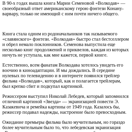
В 90-х годах вышла книга Марии Семеновой «Волкодав» —
своеобразный ответ американскому герою фэнтези Конану-
варвару, только не имеющий с ним почти ничего общего.
Книга стала одним из родоначальников так называемого
«славянского» фэнтези. «Волкодав» быстро стал бестселлером
и обрел немало поклонников. Семенова выпустила еще
несколько книг продолжений и приквелов, каждая из которых
ничуть не уступала, как мне кажется, первой книге.
Естественно, всем фанатам Волкодава хотелось увидеть его
воочию в киноадаптации. И мы дождались. В середине
нулевых по телевидению и в интернете появился трейлер
фильма «Волкодав», который, как и полагается трейлерам,
был крепко сбит и подкупал картинкой.
Режиссером выступил Николай Лебедев, который запомнился
отличной картиной «Звезда» — экранизацией повести Э.
Казакевича и ремейка картины от 1949 года. Казалось бы,
режиссер подавал надежды, настроение было превосходным.
Ожидание премьеры фильма было мучительным, но гораздо
более мучительным было то, что лебедевская экранизация