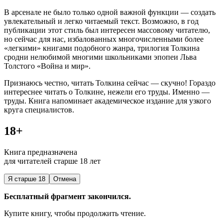
В арсенале не было только одной важной функции —
создать
увлекательный и легко читаемый текст.
Возможно, в год
публикации этот стиль был интересен массовому читателю,
но сейчас для нас, избалованных многочисленными более
«легкими» книгами подобного жанра, трилогия Толкина
сродни нелюбимой многими
школьни
ками эпопеи Льва
Толстого «Война и мир».
Признаюсь честно, читать Толкина сейчас — скучно! Гораздо
интереснее читать о Толкине, нежели его труды. Именно —
труды.
Книга напоминает академическое издание для узкого
круга специалистов.
18+
Книга предназначена
для читателей старше 18 лет
Я старше 18
Отмена
Бесплатный фрагмент закончился.
Купите книгу, чтобы продолжить чтение.