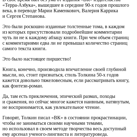
«Терра-Азбука», вышедшее в середине 90-х годов прошлого
века, в переводе Марии Каменкович, Валерия Каррика
и Сергея Степанова.
Это были роскошно изданные толстенные тома, в каждом
из которых присутствовали подробнейшие комментарии
чуть ли не к каждому абзацу книги. При чем объем страниц
с комментариями едва ли не превышал количество страниц
самого текста книги.
Это было настоящее пиршество!
Книга, конечно, производила впечатление своей глубиной
мысли, но, стоит признаться, стиль Толкина 50-х годов
кажется довольно тяжеловесным, если рассматривать книгу,
как фэнтези-роман.
Да, там есть приключения, эпический размах, походы
и сражения, но сейчас многое кажется наивным, натянутым,
не воспринимается, как увлекательное чтение.
Говорят, Толкин писал «ВК» в состоянии прокрастинации,
чтобы не заниматься своими научными темами,
но использовал в своем методе творчества весь доступный
ему арсенал ученого-лингвиста и литературоведа.