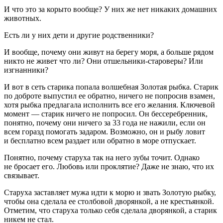
И что это за корыто вообще? У них же нет никаких домашних
животных.
Есть ли у них дети и другие родственники?
И вообще, почему они живут на берегу моря, а больше рядом
никто не живет что ли? Они отшельники-староверы? Или
изгнанники?
И вот в сеть старика попала волшебная Золотая рыбка. Старик
по доброте выпустил ее обратно, ничего не попросив взамен,
хотя рыбка предлагала исполнить все его желания. Ключевой
момент — старик ничего не попросил. Он бессеребренник,
понятно, почему они ничего за 33 года не нажили, если он
всем горазд помогать задаром. Возможно, он и рыбу ловит
и бесплатно всем раздает или обратно в море отпускает.
Понятно, почему старуха так на него зубы точит. Однако
не бросает его. Любовь или проклятие? Даже не знаю, что их
связывает.
Старуха заставляет мужа идти к морю и звать Золотую рыбку,
чтобы она сделала ее столбовой дворянкой, а не крестьянкой.
Отметим, что старуха только себя сделала дворянкой, а старик
никем не стал.