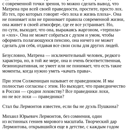
с современной точки зрения, то можно сделать вывод, что
Матрена при всей своей праведности, простите, просто лох.
Из тех, про которых говорят «без лоха и жизнь плоха». Она
не понимает или не принимает правила современной жизни,
она живет в своей атмосфере, где ее все устраивает. Но,
по сути, выходит, что она, выражаясь жаргоном, «терпила»
и «лох». Она не может собраться с духом и умом, чтобы
оформить полагающуюся пенсию, она ничего не может
сделать для себя, отдавая все свои силы для других людей.
Безусловно, Матрена — исключительный человек, редкого
характера, но, в той же мере, она и очень безответственная,
безинициативная, не умеет или не понимает, что есть такие
моменты, когда нужно уметь «качать права».
При этом Солженицын называет ее праведником. И мы
полностью согласны с этим. Но выходит, что праведничество
в
Росси
и — сродни лоховству? Все праведники лохи,
но не все лохи — праведники?
Стал бы Лермонтов известен, если бы не дуэль Пушкина?
Михаил Юрьевич Лермонтов, без сомнения, один
из истинных гениев мирового масштаба. Творческий дар
Лермонтова, открывшийся еще в детстве, с каждым годом