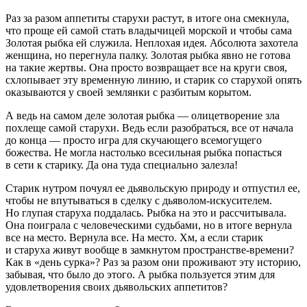
Раз за разом аппетиты старухи растут, в итоге она смекнула,
что проще ей самой стать владычицей морской и чтобы сама
Золотая рыбка ей служила. Неплохая идея. Абсолюта захотела
женщина, но перегнула палку. Золотая рыбка явно не готова
на такие жертвы. Она просто возвращает все на круги своя,
схлопывает эту временную линию, и старик со старухой опять
оказываются у своей землянки с разбитым корытом.
А ведь на самом деле золотая рыбка — олицетворение зла
похлеще самой старухи. Ведь если разобраться, все от начала
до конца — просто игра для скучающего всемогущего
божества. Не могла настолько всесильная рыбка попасться
в сети к старику. Да она туда специально залезла!
Старик нутром почуял ее дьявольскую природу и отпустил ее,
чтобы не впутываться в сделку с дьяволом-искусителем.
Но глупая старуха поддалась. Рыбка на это и рассчитывала.
Она поиграла с человеческими судьбами, но в итоге вернула
все на место. Вернула все. На место. Хм, а если старик
и старуха живут вообще в замкнутом пространстве-времени?
Как в «день сурка»? Раз за разом они проживают эту историю,
забывая, что было до этого. А рыбка пользуется этим для
удовлетворения своих дьявольских аппетитов?