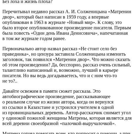
Без лоха и жизнь плоха?
Перечитывал недавно рассказ А. И. Солженицына «Матренин
двор», который был написан в 1959 году, а впервые
опубликован в 1963 в журнале «Новый мир». К слову, это
было второе опубликованное произведение писателя. Первым
была повесть «Один день Ивана Денисовича», напечатанная
в том же журнале годом ранее.
Первоначально автор назвал рассказ «Не стоит село без
праведника», но цензура заставила Солженицына изменить
заголовок, так появился «Матренин двор». Что можно сказать
об этом произведении? Да, бесспорно, рассказ очень сильный,
талантливо написанный и, возможно, лучший в карьере
писателя. Но вы ведь догадываетесь, что и с ним что-то
не то?..
Давайте освежим в памяти сюжет рассказа. Это
автобиографическое произведение, рассказывающее
о реальном случае из жизни автора, когда он вернулся
из ссылки в Казахстане и устроился учителем в одной
из провинциальных деревень. Автор-рассказчик снимает угол
у одинокой пожилой женщины Матрены, которая является для
всей деревни своеобразной «палочкой-выручалочкой».
Матрена готова помогать всем, кто попросит о помощи, а при