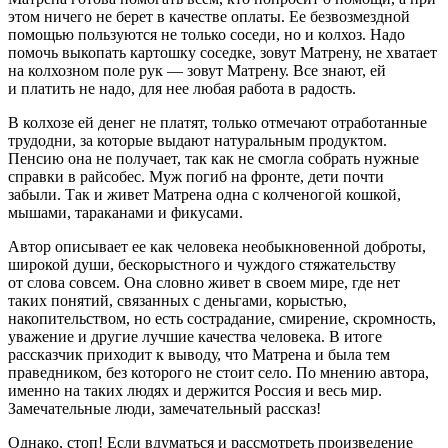
этом ничего не берет в качестве оплаты. Ее безвозмездной
помощью пользуются не только соседи, но и колхоз. Надо
помочь выкопать картошку соседке, зовут Матрену, не хватает
на колхозном поле рук — зовут Матрену. Все знают, ей
и платить не надо, для нее любая работа в радость.
В колхозе ей денег не платят, только отмечают отработанные
трудодни, за которые выдают натуральным продуктом.
Пенсию она не получает, так как не смогла собрать нужные
справки в райсобес. Муж погиб на фронте, дети почти
забыли. Так и живет Матрена одна с колченогой кошкой,
мышами, тараканами и фикусами.
Автор описывает ее как человека необыкновенной доброты,
широкой души, бескорыстного и чуждого стяжательству
от слова совсем. Она словно живет в своем мире, где нет
таких понятий, связанных с деньгами, корыстью,
накопительством, но есть сострадание, смирение, скромность,
уважение и другие лучшие качества человека. В итоге
рассказчик приходит к выводу, что Матрена и была тем
праведником, без которого не стоит село. По мнению автора,
именно на таких людях и держится
Росси
я и весь мир.
Замечательные люди, замечательный рассказ!
Однако, стоп! Если вдуматься и рассмотреть произведение