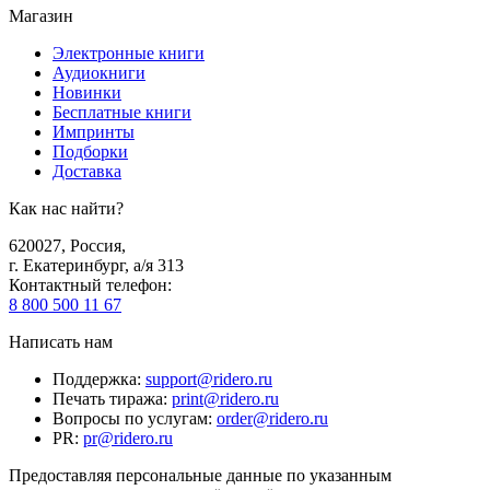
Магазин
Электронные книги
Аудиокниги
Новинки
Бесплатные книги
Импринты
Подборки
Доставка
Как нас найти?
620027
,
Россия
,
г. Екатеринбург, а/я 313
Контактный телефон
:
8 800 500 11 67
Написать нам
Поддержка
:
support@ridero.ru
Печать тиража
:
print@ridero.ru
Вопросы по услугам
:
order@ridero.ru
PR
:
pr@ridero.ru
Предоставляя персональные данные по указанным