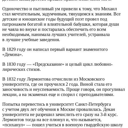
Одиночество и пытливый ум привели к тому, что Михаил
стал мечтательным, задумчивым, тянущимся к знаниям. Все
детские и юношеские годы будущий поэт провел под
патронажем богатой и влиятельной бабушки, которая души
не чаяла во внуке и постаралась обеспечить его всем
необходимым, нанимала лучших учителей, устраивала
в лучшие учебные заведения.
В 1829 году он написал первый вариант знаменитого
«Демона».
В 1830 году — «Предсказание» и целый цикл любовно-
лирических стихов.
В 1832 году Лермонтова отчислили из Московского
университета, где он проучился 2 года. Виной стала его
заносчивость и неуспеваемость. Проще говоря, он прогуливал
лекции, а на экзаменах еще и спорил с преподавателями.
Попытка перевестись в университет Санкт-Петербурга
с учетом двух лет обучения в Москве провалилась. Декан
университета не разрешил зачислить его сразу на 3-й курс.
Лермонтов тогда на все плюнул и, что называется,
«психанул» — пошел учиться в военную гвардейскую школу