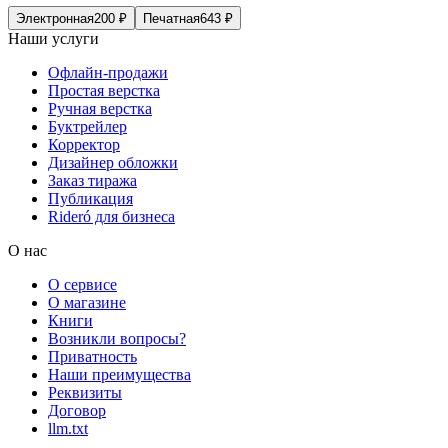
Электронная
200
₽
Печатная
643
₽
Наши услуги
Офлайн-продажи
Простая верстка
Ручная верстка
Буктрейлер
Корректор
Дизайнер обложки
Заказ тиража
Публикация
Rideró для бизнеса
О нас
О сервисе
О магазине
Книги
Возникли вопросы?
Приватность
Наши преимущества
Реквизиты
Договор
llm.txt