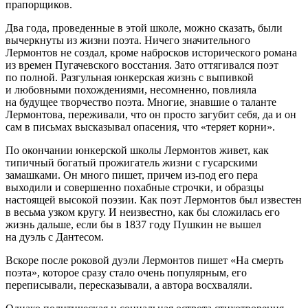
прапорщиков.
Два года, проведенные в этой школе, можно сказать, были
вычеркнуты из жизни поэта. Ничего значительного
Лермонтов не создал, кроме набросков исторического романа
из времен Пугачевского восстания. Зато оттягивался поэт
по полной. Разгульная юнкерская жизнь с выпивкой
и любовными похождениями, несомненно, повлияла
на будущее творчество поэта. Многие, знавшие о таланте
Лермонтова, переживали, что он просто загубит себя, да и он
сам в письмах высказывал опасения, что «теряет корни».
По окончании юнкерской школы Лермонтов живет, как
типичный богатый прожигатель жизни с гусарскими
замашками. Он много пишет, причем из-под его пера
выходили и совершенно похабные строчки, и образцы
настоящей высокой поэзии. Как поэт Лермонтов был известен
в весьма узком кругу. И неизвестно, как бы сложилась его
жизнь дальше, если бы в 1837 году Пушкин не вышел
на дуэль с Дантесом.
Вскоре после роковой дуэли Лермонтов пишет «На смерть
поэта», которое сразу стало очень популярным, его
переписывали, пересказывали, а автора восхваляли.