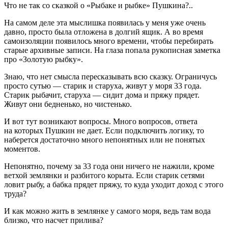
Что не так со сказкой о «Рыбаке и рыбке» Пушкина?..
На самом деле эта мыслишка появилась у меня уже очень
давно, просто была отложена в долгий ящик. А во время
самоизоляции появилось много времени, чтобы перебирать
старые архивные записи. На глаза попала рукописная заметка
про «Золотую рыбку».
Знаю, что нет смысла пересказывать всю сказку. Ограничусь
просто сутью — старик и старуха, живут у моря 33 года.
Старик рыбачит, старуха — сидит дома и пряжу прядет.
Живут они бедненько, но чистенько.
И вот тут возникают вопросы. Много вопросов, ответа
на которых Пушкин не дает. Если подключить логику, то
наберется достаточно много непонятных или не понятых
моментов.
Непонятно, почему за 33 года они ничего не нажили, кроме
ветхой землянки и разбитого корыта. Если старик сетями
ловит рыбу, а бабка прядет пряжу, то куда уходит доход с этого
труда?
И как можно жить в землянке у самого моря, ведь там вода
близко, что насчет прилива?