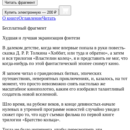
Читать фрагмент
Купить
электронную — 200 ₽
О книге
Оглавление
Читать
Бесплатный фрагмент
Худшая и лучшая экранизация фэнтези
В далеком детстве, когда мне впервые попала в руки повесть-
сказка Д. Р. Р. Толкина «Хоббит, или туда и обратно», а затем
и вся трилогия «Властелин колец», я и представить не мог, что
когда-нибудь по этой фантастической эпопее снимут кино.
Я запоем читал о грандиозных битвах, эпических
путешествиях, невероятных приключениях, и, казалось, на тот
момент, что просто невозможно снять настолько же
масштабное кинополотно, каким его изобразил талантливый
создатель новой вселенной.
Шло время, на рубеже веков, в конце девяностых-начале
нулевых в утренней программе новостей случайно увидел
сюжет про то, что идут съемки фильма по первой книге
трилогии «Братство кольца».
Тогда не было интернета, чтобы пересмотреть эти