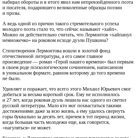
набирал обороты и в итоге явил нам непревзойденного поэта
и писателя, подарившего великолепные образцы поэзии
и прозы.
А ведь одной из причин такого стремительного успеха
молодого поэта стало то, что сейчас называют «хайп».
Можно ли действительно считать, что Лермонтов «хайпанул
немножечко» на роковом исходе дуэли Пушкина?
Стихотворения Лермонтова вошли в золотой фонд
отечественной литературы, а его самое главное
произведение — роман «Герой нашего времени» был первым
в своем роде психологическим сочинением, написанном
в уникальном формате, равном которому до того времени
не было.
Удивляет и поражает, что всего этого Михаил Юрьевич смог
добиться за весьма короткий срок. Ему не исполнилось
и 27 лет, когда роковая дуэль лишила нас одного из светил
русской литературы. Мало кто мог похвастаться такими
достижениями даже за всю жизнь, а ему удалось свернуть
горы буквально за десять лет, причем в тот период жизни,
когда большая часть молодежи еще, как говорится,
«нагуляться» не может.