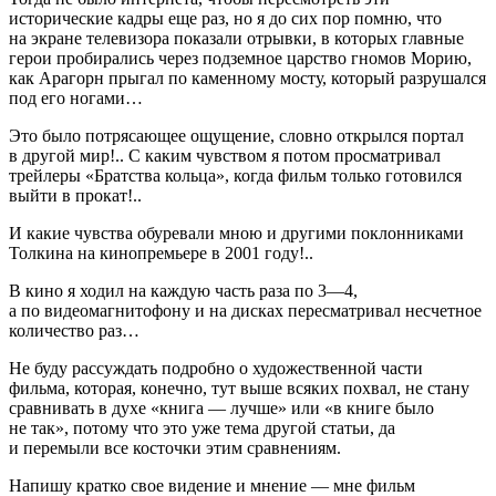
исторические кадры еще раз, но я до сих пор помню, что
на экране телевизора показали отрывки, в которых главные
герои пробирались через подземное царство гномов Морию,
как Арагорн прыгал по каменному мосту, который разрушался
под его ногами…
Это было потрясающее ощущение, словно открылся портал
в другой мир!.. С каким чувством я потом просматривал
трейлеры «Братства кольца», когда фильм только готовился
выйти в прокат!..
И какие чувства обуревали мною и другими поклонниками
Толкина на кинопремьере в 2001 году!..
В кино я ходил на каждую часть раза по 3—4,
а по видеомагнитофону и на дисках пересматривал несчетное
количество раз…
Не буду рассуждать подробно о художественной части
фильма, которая, конечно, тут выше всяких похвал, не стану
сравнивать в духе «книга — лучше» или «в книге было
не так», потому что это уже тема другой статьи, да
и перемыли все косточки этим сравнениям.
Напишу кратко свое видение и мнение — мне фильм