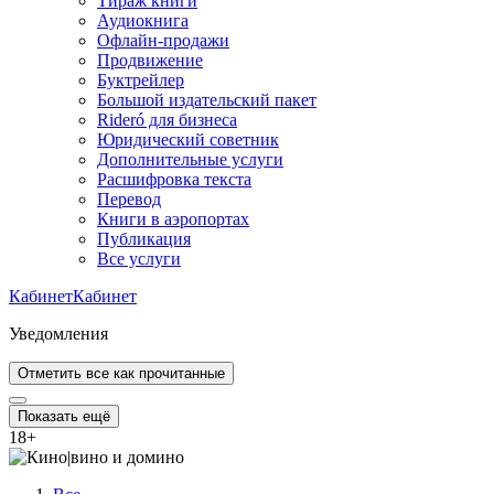
Тираж книги
Аудиокнига
Офлайн-продажи
Продвижение
Буктрейлер
Большой издательский пакет
Rideró для бизнеса
Юридический советник
Дополнительные услуги
Расшифровка текста
Перевод
Книги в аэропортах
Публикация
Все услуги
Кабинет
Кабинет
Уведомления
Отметить все как прочитанные
Показать ещё
18
+