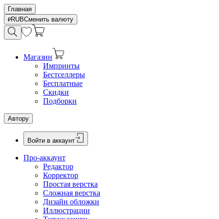
Главная
RUB
Сменить валюту
Магазин
Импринты
Бестселлеры
Бесплатные
Скидки
Подборки
Автору
Войти в аккаунт
Про-аккаунт
Редактор
Корректор
Простая верстка
Сложная верстка
Дизайн обложки
Иллюстрации