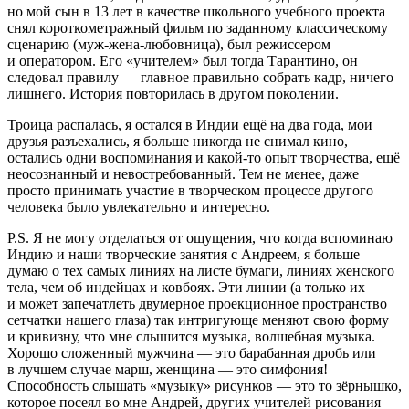
но мой сын в 13 лет в качестве школьного учебного проекта
снял короткометражный фильм по заданному классическому
сценарию (муж-жена-любовница), был режиссером
и оператором. Его «учителем» был тогда Тарантино, он
следовал правилу — главное правильно собрать кадр, ничего
лишнего. История повторилась в другом поколении.
Троица распалась, я остался в Индии ещё на два года, мои
друзья разъехались, я больше никогда не снимал кино,
остались одни воспоминания и какой-то опыт творчества, ещё
неосознанный и невостребованный. Тем не менее, даже
просто принимать участие в творческом процессе другого
человека было увлекательно и интересно.
P.S. Я не могу отделаться от ощущения, что когда вспоминаю
Индию и наши творческие занятия с Андреем, я больше
думаю о тех самых линиях на листе бумаги, линиях женского
тела, чем об индейцах и ковбоях. Эти линии (а только их
и может запечатлеть двумерное проекционное пространство
сетчатки нашего глаза) так интригующе меняют свою форму
и кривизну, что мне слышится музыка, волшебная музыка.
Хорошо сложенный мужчина — это барабанная дробь или
в лучшем случае марш, женщина — это симфония!
Способность слышать «музыку» рисунков — это то зёрнышко,
которое посеял во мне Андрей, других учителей рисования