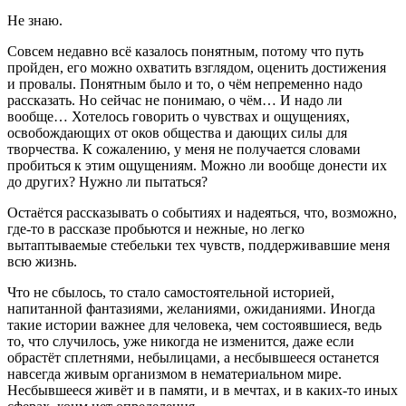
Не знаю.
Совсем недавно всё казалось понятным, потому что путь
пройден, его можно охватить взглядом, оценить достижения
и провалы. Понятным было и то, о чём непременно надо
рассказать. Но сейчас не понимаю, о чём… И надо ли
вообще… Хотелось говорить о чувствах и ощущениях,
освобождающих от оков общества и дающих силы для
творчества. К сожалению, у меня не получается словами
пробиться к этим ощущениям. Можно ли вообще донести их
до других? Нужно ли пытаться?
Остаётся рассказывать о событиях и надеяться, что, возможно,
где-то в рассказе пробьются и нежные, но легко
вытаптываемые стебельки тех чувств, поддерживавшие меня
всю жизнь.
Что не сбылось, то стало самостоятельной историей,
напитанной фантазиями, желаниями, ожиданиями. Иногда
такие истории важнее для человека, чем состоявшиеся, ведь
то, что случилось, уже никогда не изменится, даже если
обрастёт сплетнями, небылицами, а несбывшееся останется
навсегда живым организмом в нематериальном мире.
Несбывшееся живёт и в памяти, и в мечтах, и в каких-то иных