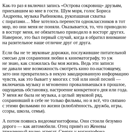
Как-то раз я включил запись «Острова сокровищ» друзьям,
приехавшим ко мне в гости. Шум моря, голос Бориса
Андреева, музыка Рыбникова, рукопашная схватка
с пиратами… Мне хотелось перенести одноклассников в тот
мир, но они меня не поняли. Оказывается, то, что приводило
в восторг меня, не обязательно приводило в восторг других.
Наверное, это был первый случай, когда я обратил внимание
на разительное наше отличие друг от друга.
Если бы не те звуковые дорожки, послужившие питательной
смесью для сохранения любви к кинематографу, то уж
не знаю, как сложилась бы моя жизнь. Ведь эти записи
не давали мне возможность смотреть кино по-настоящему,
зато они превратились в некую закодированную информацию
чувств, как это бывает у многих с той или иной песней —
включаешь музыку и мгновенно проваливаешься в прошлое,
ощущаешь обстановку, настроение конкретного дня или года.
У меня же была не музыка, а целый звуковой ряд,
сохранивший в себе не только фильмы, но и всё, что связано
с этими фильмами по жизни (влюблённость, дружба, игры,
ссоры, школа, семья).
А потом появись видеомагнитофоны. Они стоили безумно
дорого — как автомобили. Отец привёз из Женевы
тяжеленный видео-агрегат. Сверху у магнитофона