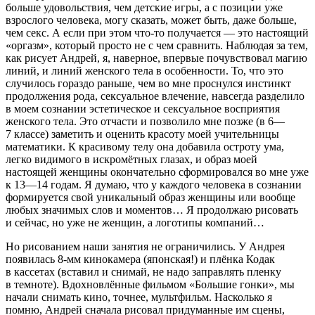
больше удовольствия, чем детские игры, а с позиции уже
взрослого человека, могу сказать, может быть, даже больше,
чем
секс
. А если при этом что-то получается — это настоящий
«
оргазм
», который просто не с чем сравнить. Наблюдая за тем,
как рисует Андрей, я, наверное, впервые почувствовал магию
линий, и линий женского тела в особенности. То, что это
случилось гораздо раньше, чем во мне проснулся инстинкт
продолжения рода,
секс
уальное влечение, навсегда разделило
в моем сознании эстетическое и
секс
уальное восприятия
женского тела. Это отчасти и позволило мне позже (в 6—
7 классе) заметить и оценить красоту моей учительницы
математики. К красивому телу она добавила остроту ума,
легко видимого в искромётных глазах, и образ моей
настоящей женщины окончательно сформировался во мне уже
к 13—14 годам. Я думаю, что у каждого человека в сознании
формируется свой уникальный образ женщины или вообще
любых значимых слов и моментов… Я продолжаю рисовать
и сейчас, но уже не женщин, а логотипы компаний…
Но рисованием наши занятия не ограничились. У Андрея
появилась 8-мм кинокамера (японская!) и плёнка Кодак
в кассетах (вставил и снимай, не надо заправлять пленку
в темноте). Вдохновлённые фильмом «Большие гонки», мы
начали снимать кино, точнее, мультфильм. Насколько я
помню, Андрей сначала рисовал придуманные им сцены,