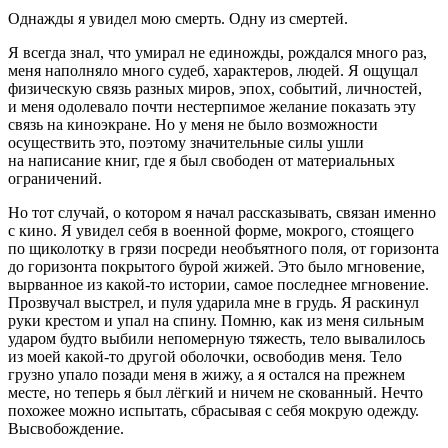
Однажды я увидел мою смерть. Одну из смертей.
Я всегда знал, что умирал не единожды, рождался много раз,
меня наполняло много судеб, характеров, людей. Я ощущал
физическую связь разных миров, эпох, событий, личностей,
и меня одолевало почти нестерпимое желание показать эту
связь на киноэкране. Но у меня не было возможности
осуществить это, поэтому значительные силы ушли
на написание книг, где я был свободен от материальных
ограничений.
Но тот случай, о котором я начал рассказывать, связан именно
с кино. Я увидел себя в военной форме, мокрого, стоящего
по щиколотку в грязи посреди необъятного поля, от горизонта
до горизонта покрытого бурой жижей. Это было мгновение,
вырванное из какой-то истории, самое последнее мгновение.
Прозвучал выстрел, и пуля ударила мне в грудь. Я раскинул
руки крестом и упал на спину. Помню, как из меня сильным
ударом будто выбили непомерную тяжесть, тело вывалилось
из моей какой-то другой оболочки, освободив меня. Тело
грузно упало позади меня в жижу, а я остался на прежнем
месте, но теперь я был лёгкий и ничем не скованный. Нечто
похожее можно испытать, сбрасывая с себя мокрую одежду.
Высвобождение.