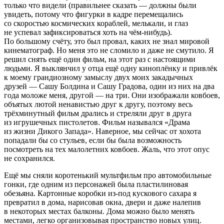
только что видели (правильнее сказать — должны были
увидеть, потому что фигурки в кадре перемещались
со скоростью космических кораблей, мелькали, и глаз
не успевал зафиксироваться хоть на чём-нибудь).
По большому счёту, это был провал, каких не знал мировой
кинематограф. Но меня это не сломило и даже не смутило. Я
решил снять ещё один фильм, на этот раз с настоящими
людьми. Я выклянчил у отца ещё одну киноплёнку и привлёк
к моему грандиозному замыслу двух моих закадычных
друзей — Сашу Болдина и Сашу Градова, один из них на два
года моложе меня, другой — на три. Они изображали ковбоев,
объятых лютой ненавистью друг к другу, поэтому весь
трёхминутный фильм дрались и стреляли друг в друга
из игрушечных пистолетов. Фильм назывался «Драма
из жизни Дикого Запада». Наверное, мы сейчас от хохота
попадали бы со стульев, если бы была возможность
посмотреть на тех
малолет
них ковбоев. Жаль, что этот опус
не сохранился.
Ещё мы сняли коротенький мультфильм про автомобильные
гонки, где одним из персонажей была пластилиновая
обезьяна. Картонные коробки из-под кускового сахара я
превратил в дома, нарисовав окна, двери и даже налепив
в некоторых местах балконы. Дома можно было менять
местами, легко организовывая пространство новых улиц.