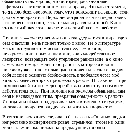
обманывать так хорошо, что истории, рассказанные
в фильмах, зрители принимают за правду. Что касается меня,
то я верю безоговорочно тому, что происходит на экране, если
фильм мне нравится. Верю, несмотря на то, что твёрдо знаю,
что ничего этого нет, есть только игра света и теней. Кино —
это величайшая ложь на свете и величайшее волшебство…
Эта книга — очередная моя попытка удержаться в мире, где я
был счастлив. Речь пойдёт только о кино. Не о литературе,
хоть я потрудился там основательнее, чем в кино,
не о рисовании, помогавшем мне, как чудодейственное
лекарство, возвращать себе утерянное равновесие, а о кино —
самом важном для меня пространстве, которое я кроил
по своему желанию, с помощью киноленты распахивал для
себя двери в великую безбрежность, влюблялся через моё
кино в людей, которых привлекал к работе. И главное — при
помощи моей кинокамеры преображал известную нам всем
действительность. При помощи кинокамеры обманывал сам
себя и наслаждался этим, превращая обыденность в радость.
Иногда мой обман поддерживал меня в тяжёлых ситуациях,
иногда он воодушевлял других на жизнь и творчество.
Возможно, эту книгу следовало бы назвать «Опыты», ведь я
непрестанно экспериментировал, стремился, чтобы ни один
мой фильм не был похож на предыдущий, ни одна