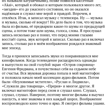
их называли катушечными), позже появился кассетный
«Akai», который я обожал и которым пользовался много лет,
«заездив» его до ужасного состояния, но он оказался
надёжным и служил мне верой и правдой. Впрочем, я
отвлёкся. Итак, я записал музыку с телевизора. Ну — музыка
и музыка, сколько её вокруг! Но дело было в том, что музыка
была из фильма, её предваряли какие-то шумы из предыдущей
сцены, а потом тоже шли шумы, голоса, слова. Я прослушал
запись несколько раз и понял, что перед моими глазами
восстаёт сцена, звук которой я записал. Сколько раз я включал
запись, столько раз в моём воображении рождался знакомый
мне эпизод.
Тогда я принялся записывать звуки из понравившихся мне
кинофильмов. Когда телевидение расщедрилось однажды
и выпустило на свой голубой экран «Остров сокровищ»
Евгения Фридмана, я почувствовал себя на седьмом небе
от счастья. Вся звуковая дорожка попала в мой магнитофон
и положила начало моей коллекции аудио-фильмов. Потом
были «Неуловимые мстители», «Руслан и Людмила»,
«Служили два товарища», «Прерия» и многое другое. Я
включал магнитофон перед сном и слушал кино. Слушал,
слушал, слушал. Наверное, поэтому многие фильмы я выучил
наизусть, и мне знакомы в них каждый шорох. Воображение
воспроизводило кино точно и ярко. Я смотрел фильмы ушами.