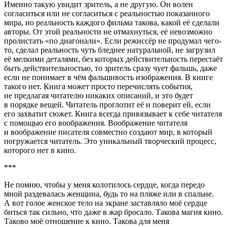
Именно такую увидит зритель, а не другую. Он волен
согласиться или не согласиться с реальностью показанного
мира, но реальность каждого фильма такова, какой её сделали
авторы. От этой реальности не отмахнуться, её невозможно
пролистать «по диагонали». Если режиссёр не продумал чего-
то, сделал реальность чуть бледнее натуральной, не загрузил
её мелкими деталями, без которых действительность перестаёт
быть действительностью, то зритель сразу чует фальшь, даже
если не понимает в чём фальшивость изображения. В книге
такого нет. Книга может просто перечислять события,
не предлагая читателю никаких описаний, и это будет
в порядке вещей. Читатель проглотит её и поверит ей, если
его захватит сюжет. Книга всегда привязывает к себе читателя
с помощью его воображения. Воображение читателя
и воображение писателя совместно создают мир, в который
погружается читатель. Это уникальный творческий процесс,
которого нет в кино.
***
Не помню, чтобы у меня колотилось сердце, когда передо
мной раздевалась женщина, будь то на пляже или в спальне.
А вот голое женское тело на экране заставляло моё сердце
биться так сильно, что даже в жар бросало. Такова магия кино.
Таково моё отношение к кино. Такова для меня