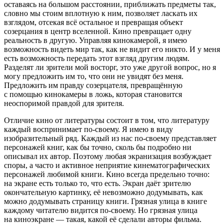
оставаясь на большом расстоянии, приближать предметы так,
словно мы стоим вплотную к ним, позволяет ласкать их
взглядом, отсекая всё остальное и превращая объект
созерцания в центр вселенной. Кино превращает одну
реальность в другую. Управляя кинокамерой, я имею
возможность видеть мир так, как не видит его никто. И у меня
есть возможность передать этот взгляд другим людям.
Разделят ли зрители мой восторг, это уже другой вопрос, но я
могу предложить им то, что они не увидят без меня.
Предложить им правду созерцателя, превращённую
с помощью кинокамеры в ложь, которая становится
неоспоримой правдой для зрителя.
Отличие кино от литературы состоит в том, что литературу
каждый воспринимает по-своему. Я имею в виду
изобразительный ряд. Каждый из нас по-своему представляет
персонажей книг, как бы точно, сколь бы подробно ни
описывал их автор. Поэтому любая экранизация возбуждает
споры, а часто и активное неприятие кинематографических
персонажей любимой книги. Кино всегда предельно точно:
на экране есть только то, что есть. Экран даёт зрителю
окончательную картинку, её невозможно додумывать, как
можно додумывать страницу книги. Грязная улица в книге
каждому читателю видится по-своему. Но грязная улица
на киноэкране — такая, какой её сделали авторы фильма.