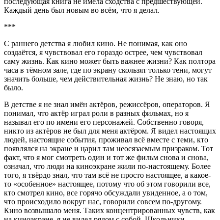
последующая книга не имела сходства с предшествующей.
Каждый день был новым во всём, что я делал.
***
С раннего детства я любил кино. Не понимая, как оно
создаётся, я чувствовал его гораздо острее, чем чувствовал
саму жизнь. Как кино может быть важнее жизни? Как полтора
часа в тёмном зале, где по экрану скользят только тени, могут
значить больше, чем действительная жизнь? Не знаю, но так
было.
В детстве я не знал имён актёров, режиссёров, операторов. Я
понимал, что актёр играл роли в разных фильмах, но я
называл его по имени его персонажей. Собственно говоря,
никто из актёров не был для меня актёром. Я видел настоящих
людей, настоящие события, проживал всё вместе с теми, кто
появлялся на экране и царил там неосязаемым призраком. Тот
факт, что я мог смотреть один и тот же фильм снова и снова,
означал, что люди на киноэкране жили по-настоящему. Более
того, я твёрдо знал, что там всё не просто настоящее, а какое-
то «особенное» настоящее, потому что об этом говорили все,
кто смотрел кино, все горячо обсуждали увиденное, а о том,
что происходило вокруг нас, говорили совсем по-другому.
Кино возвышало меня. Таких концентрированных чувств, как
на киноэкране, я не видел рядом с собой.
Школьни
ки