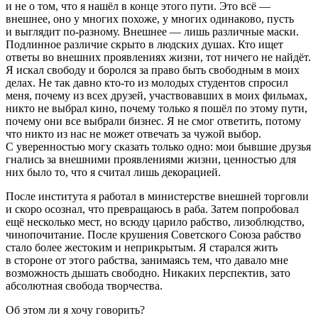
и не о том, что я нашёл в конце этого пути. Это всё —
внешнее, оно у многих похоже, у многих одинаково, пусть
и выглядит по-разному. Внешнее — лишь различные маски.
Подлинное различие скрыто в людских душах. Кто ищет
ответы во внешних проявлениях жизни, тот ничего не найдёт.
Я искал свободу и боролся за право быть свободным в моих
делах. Не так давно кто-то из молодых студентов спросил
меня, почему из всех друзей, участвовавших в моих фильмах,
никто не выбрал кино, почему только я пошёл по этому пути,
почему они все выбрали бизнес. Я не смог ответить, потому
что никто из нас не может отвечать за чужой выбор.
С уверенностью могу сказать только одно: мои бывшие друзья
гнались за внешними проявлениями жизни, ценностью для
них было то, что я считал лишь декорацией.
После института я работал в министерстве внешней торговли
и скоро осознал, что превращаюсь в раба. Затем попробовал
ещё несколько мест, но всюду царило рабство, лизоблюдство,
чинопочитание. После крушения Советского Союза рабство
стало более жестоким и неприкрытым. Я старался жить
в стороне от этого рабства, занимаясь тем, что давало мне
возможность дышать свободно. Никаких перспектив, зато
абсолютная свобода творчества.
Об этом ли я хочу говорить?