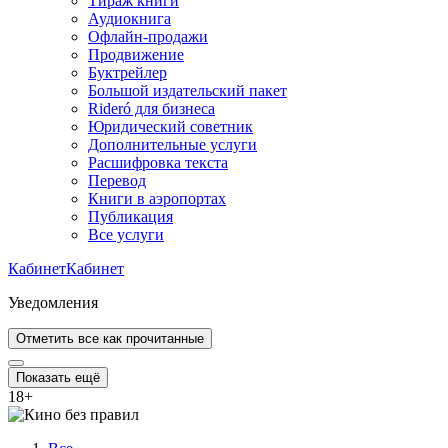
Тираж книги
Аудиокнига
Офлайн-продажи
Продвижение
Буктрейлер
Большой издательский пакет
Rideró для бизнеса
Юридический советник
Дополнительные услуги
Расшифровка текста
Перевод
Книги в аэропортах
Публикация
Все услуги
Кабинет
Кабинет
Уведомления
Отметить все как прочитанные
Показать ещё
18
+