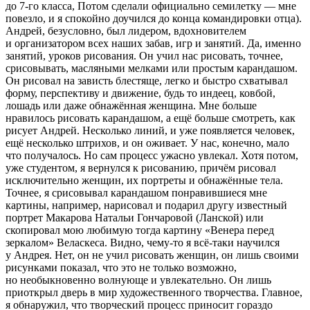
до 7-го класса, Потом сделали официально семилетку — мне
повезло, и я спокойно доучился до конца командировки отца).
Андрей, безусловно, был лидером, вдохновителем
и организатором всех наших забав, игр и занятий. Да, именно
занятий, уроков рисования. Он учил нас рисовать, точнее,
срисовывать, масляными мелками или простым карандашом.
Он рисовал на зависть блестяще, легко и быстро схватывал
форму, перспективу и движение, будь то индеец, ковбой,
лошадь или даже обнажённая женщина. Мне больше
нравилось рисовать карандашом, а ещё больше смотреть, как
рисует Андрей. Несколько линий, и уже появляется человек,
ещё несколько штрихов, и он оживает. У нас, конечно, мало
что получалось. Но сам процесс ужасно увлекал. Хотя потом,
уже студентом, я вернулся к рисованию, причём рисовал
исключительно женщин, их портреты и обнажённые тела.
Точнее, я срисовывал карандашом понравившиеся мне
картины, например, нарисовал и подарил другу известный
портрет Макарова Натальи Гончаровой (Ланской) или
скопировал мою любимую тогда картину «Венера перед
зеркалом» Веласкеса. Видно, чему-то я всё-таки научился
у Андрея. Нет, он не учил рисовать женщин, он лишь своими
рисунками показал, что это не только возможно,
но необыкновенно волнующе и увлекательно. Он лишь
приоткрыл дверь в мир художественного творчества. Главное,
я обнаружил, что творческий процесс приносит гораздо