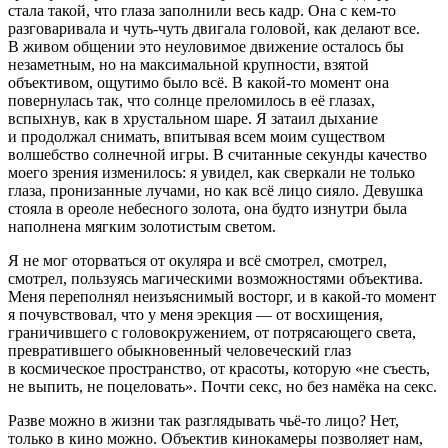
стала такой, что глаза заполнили весь кадр. Она с кем-то
разговаривала и чуть-чуть двигала головой, как делают все.
В живом общении это неуловимое движение осталось бы
незаметным, но на максимальной крупности, взятой
объективом, ощутимо было всё. В какой-то момент она
повернулась так, что солнце преломилось в её глазах,
вспыхнув, как в хрустальном шаре. Я затаил дыхание
и продолжал снимать, впитывая всем моим существом
волшебство солнечной игры. В считанные секунды качество
моего зрения изменилось: я увидел, как сверкали не только
глаза, пронизанные лучами, но как всё лицо сияло. Девушка
стояла в ореоле небесного золота, она будто изнутри была
наполнена мягким золотистым светом.
Я не мог оторваться от окуляра и всё смотрел, смотрел,
смотрел, пользуясь магическими возможностями объектива.
Меня переполнял неизъяснимый восторг, и в какой-то момент
я почувствовал, что у меня
эрекц
ия — от восхищения,
граничившего с головокружением, от потрясающего света,
превратившего обыкновенный человеческий глаз
в космическое пространство, от красоты, которую «не съесть,
не выпить, не поцеловать». Почти
секс
, но без намёка на
секс
.
Разве можно в жизни
так
разглядывать чьё-то лицо? Нет,
только в кино можно. Объектив кинокамеры позволяет нам,