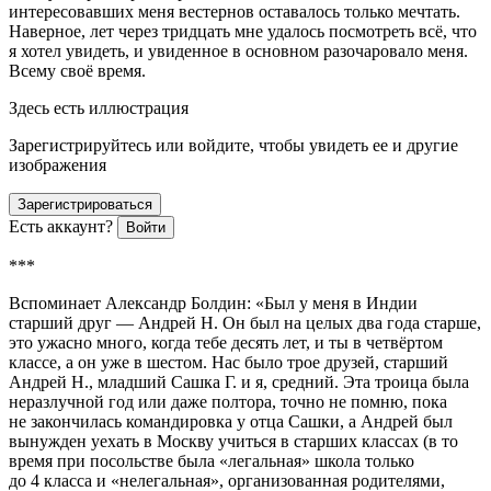
интересовавших меня вестернов оставалось только мечтать.
Наверное, лет через тридцать мне удалось посмотреть всё, что
я хотел увидеть, и увиденное в основном разочаровало меня.
Всему своё время.
Здесь есть иллюстрация
Зарегистрируйтесь или войдите, чтобы увидеть ее и другие
изображения
Зарегистрироваться
Есть аккаунт?
Войти
***
Вспоминает Александр Болдин
: «Был у меня в Индии
старший друг — Андрей Н. Он был на целых два года старше,
это ужасно много, когда тебе десять лет, и ты в четвёртом
классе, а он уже в шестом. Нас было трое друзей, старший
Андрей Н., младший Сашка Г. и я, средний. Эта троица была
неразлучной год или даже полтора, точно не помню, пока
не закончилась командировка у отца Сашки, а Андрей был
вынужден уехать в Москву учиться в старших классах (в то
время при посольстве была «легальная» школа только
до 4 класса и «нелегальная», организованная родителями,