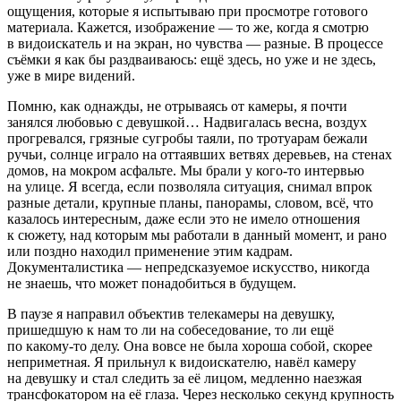
ощущения, которые я испытываю при просмотре готового
материала. Кажется, изображение — то же, когда я смотрю
в видоискатель и на экран, но чувства — разные. В процессе
съёмки я как бы раздваиваюсь: ещё здесь, но уже и не здесь,
уже в мире видений.
Помню, как однажды, не отрываясь от камеры, я почти
занялся любовью с девушкой… Надвигалась весна, воздух
прогревался, грязные сугробы таяли, по тротуарам бежали
ручьи, солнце играло на оттаявших ветвях деревьев, на стенах
домов, на мокром асфальте. Мы брали у кого-то интервью
на улице. Я всегда, если позволяла ситуация, снимал впрок
разные детали, крупные планы, панорамы, словом, всё, что
казалось интересным, даже если это не имело отношения
к сюжету, над которым мы работали в данный момент, и рано
или поздно находил применение этим кадрам.
Документалистика — непредсказуемое искусство, никогда
не знаешь, что может понадобиться в будущем.
В паузе я направил объектив телекамеры на девушку,
пришедшую к нам то ли на собеседование, то ли ещё
по какому-то делу. Она вовсе не была хороша собой, скорее
неприметная. Я прильнул к видоискателю, навёл камеру
на девушку и стал следить за её лицом, медленно наезжая
трансфокатором на её глаза. Через несколько секунд крупность