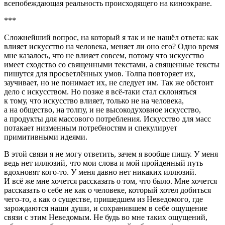
всепобеждающая реальность происходящего на киноэкране.
***
Сложнейший вопрос, на который я так и не нашёл ответа: как
влияет искусство на человека, меняет ли оно его? Одно время
мне казалось, что не влияет совсем, потому что искусство
имеет сходство со священными текстами, а священные тексты
пишутся для просветлённых умов. Толпа повторяет их,
заучивает, но не понимает их, не следует им. Так же обстоит
дело с искусством. Но позже я всё-таки стал склоняться
к тому, что искусство влияет, только не на человека,
а на общество, на толпу, и не высокодуховное искусство,
а продукты для массового потребления. Искусство для масс
потакает низменным потребностям и спекулирует
примитивными идеями.
В этой связи я не могу ответить, зачем я вообще пишу. У меня
ведь нет иллюзий, что мои слова и мой пройденный путь
вдохновят кого-то. У меня давно нет никаких иллюзий.
И всё же мне хочется рассказать о том, что было. Мне хочется
рассказать о себе не как о человеке, который хотел добиться
чего-то, а как о существе, пришедшем из Неведомого, где
зарождаются наши души, и сохранившем в себе ощущение
связи с этим Неведомым. Не будь во мне таких ощущений,