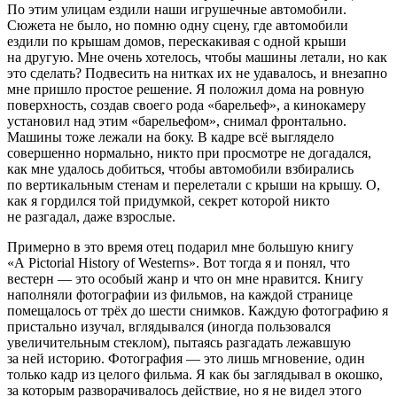
По этим улицам ездили наши игрушечные автомобили.
Сюжета не было, но помню одну сцену, где автомобили
ездили по крышам домов, перескакивая с одной крыши
на другую. Мне очень хотелось, чтобы машины летали, но как
это сделать? Подвесить на нитках их не удавалось, и внезапно
мне пришло простое решение. Я положил дома на ровную
поверхность, создав своего рода «барельеф», а кинокамеру
установил над этим «барельефом», снимал фронтально.
Машины тоже лежали на боку. В кадре всё выглядело
совершенно нормально, никто при просмотре не догадался,
как мне удалось добиться, чтобы автомобили взбирались
по вертикальным стенам и перелетали с крыши на крышу. О,
как я гордился той придумкой, секрет которой никто
не разгадал, даже взрослые.
Примерно в это время отец подарил мне большую книгу
«A Pictorial History of Westerns». Вот тогда я и понял, что
вестерн — это особый жанр и что он мне нравится. Книгу
наполняли фотографии из фильмов, на каждой странице
помещалось от трёх до шести снимков. Каждую фотографию я
пристально изучал, вглядывался (иногда пользовался
увеличительным стеклом), пытаясь разгадать лежавшую
за ней историю. Фотография — это лишь мгновение, один
только кадр из целого фильма. Я как бы заглядывал в окошко,
за которым разворачивалось действие, но я не видел этого