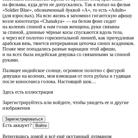
на фильмы, куда дети не допускались. Так я попал на фильм
«Soldier Blue», обозначенный буквой «А», то есть «Adults»
(для взрослых). На всю жизнь я запомнил гигантскую афишу
возле кинотеатра «Chanakya» — на белом фоне сидит
на коленях спиной к нам голая женщина, руки связаны
за спиной, длинные чёрные косы спускаются вдоль тела,
а через всё полотно горизонтальной линией, как причудливая
арабская вязь, тянется непрерывная цепочка синих всадников.
Позже мне попадались разные вариации этой афиши,
и на всех была индейская девушка со связанными за спиной
руками.
Палящее индийское солнце, огромное полотно с фигурой
девушки на коленях, моя взмокшая от пота рубаха и гудящая
после киносеанса голова. Настоящий шок…
Здесь есть иллюстрация
Зарегистрируйтесь или войдите, чтобы увидеть ее и другие
изображения
Зарегистрироваться
Есть аккаунт?
Войти
Вернувшись домой и всё ещё окутанный дурманом