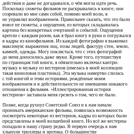
действия и даже не догадывался, о чём могла идти речь.
Поскольку сюжеты фильмов не раскрывались в книге, они
созревали во мне сами собой, помимо моей воли, я
не управлял воображением. Правильнее сказать, что это были
вовсе не сюжеты, а ощущения, из которых складывалась
картина без конкретных очертаний и событий. Ощущения
крепли с каждым разом, как я брал книгу в руки и погружался
в кадры из кинофильмов. Из каждой фотографии я выжимал
максимум: выражения лиц, позы людей, фактуру стен, земли,
камней, одежды. Могу поклясться, что с этих фотографий
до меня доносились даже звуки. Кроме того, путешествуя
по страницам той книги, я обязательно включал кантри-
музыку и музыку из вестернов (имелась в моей коллекции
такая виниловая пластинка). Эта музыка намертво слилась
с той книгой и теми историями, рождённые моим
воображением и в действительности не имевшими никакого
отношения к фильмам. «Иллюстрированная история
вестернов» заставила меня грезить о том, чего не было.
Позже, когда рухнул Советский Союз и к нам начали
проникать
америк
анские фильмы, появилась возможность
посмотреть некоторые из вестернов, кадры из которых были
представлены в моей волшебной книге. Но всё же вестерны
попадали в нашу страну редко. В первую очередь к нам
хлынули триллеры и
эротик
а. О большинстве