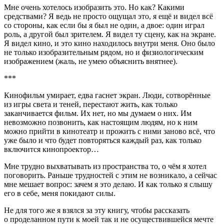
Мне очень хотелось изобразить это. Но как? Какими
средствами? Я ведь не просто ощущал это, я ещё и видел всё
со стороны, как если бы я был не один, а двое: один играл
роль, а другой был зрителем. Я видел ту сцену, как на экране.
Я видел кино, и это кино находилось внутри меня. Оно было
не только изобразительным рядом, но и физиологическим
изображением (жаль, не умею объяснить внятнее).
***
Кинофильм умирает, едва гаснет экран. Люди, сотворённые
из игры света и теней, перестают жить, как только
заканчивается фильм. Их нет, но мы думаем о них. Им
невозможно позвонить, как настоящим людям, но к ним
можно прийти в кинотеатр и прожить с ними заново всё, что
уже было и что будет повторяться каждый раз, как только
включится кинопроектор…
Мне трудно выхватывать из пространства то, о чём я хотел
поговорить. Раньше трудностей с этим не возникало, а сейчас
мне мешает вопрос: зачем я это делаю. И как только я слышу
его в себе, меня покидают силы.
Не для того же я взялся за эту книгу, чтобы рассказать
о проделанном пути к моей так и не осуществившейся мечте