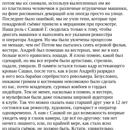
потом мы их снимали, используя вылепленных им же
из пластилина человечков и различные игрушечные машинки,
на фоне рисованных декораций или иногда просто на улице.
Последнее было ошибкой, мы не учли тени, которые при
покадровой съёмке привели к мерцаниям при просмотре.
Наша роль с Сашкой Г. сводилась только к тому, чтобы
двигать машинки и выполнять все указания режиссёра
и оператора Андрея. Но мы были увлечены процессом
не меньше, чем он! Потом мы пытались снять игровой фильм,
вестерн. Андрей был помешан на вестернах, мне же в них
больше всего нравились лошади. Я плохо помню, какой был
сценарий, но мы все втроём были артистами, стреляли,
падали, умирали. В памяти остался только кадр истекающего
кровью Сашки, после того, как я (или Андрей) разрядил
в него весь барабан серебристого револьвера. Безусловно,
никаким гримом и костюмами невозможно было сделать
из нас, почти младенцев, суровых ковбоев и гордых
индейцев. Тем не менее, насколько я помню, и вестерн,
и мультфильм были даже показаны широкой аудитории
в клубе. Так что можно сказать наш старший друг уже в 12 лет
состоялся как режиссёр, художник, сценарист и оператор
одновременно. А нам с Сашкой он дал возможность впервые
увидеть мир в глазок камеры, где всё по-другому: там нет
ничего лишнего, или, по крайней мере, как стало ясно
из опыта съёмок, не должно быть. Кстати, удивительно,