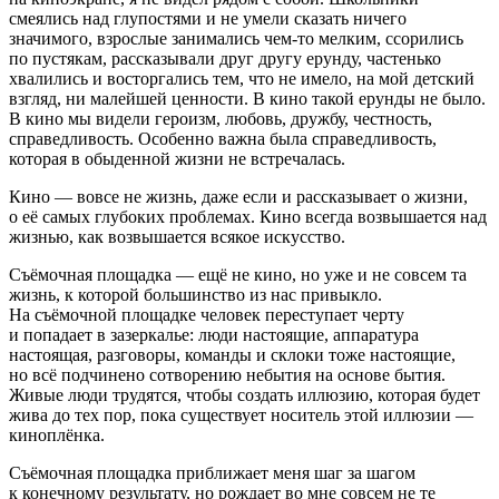
смеялись над глупостями и не умели сказать ничего
значимого, взрослые занимались чем-то мелким, ссорились
по пустякам, рассказывали друг другу ерунду, частенько
хвалились и восторгались тем, что не имело, на мой детский
взгляд, ни малейшей ценности. В кино такой ерунды не было.
В кино мы видели героизм, любовь, дружбу, честность,
справедливость. Особенно важна была справедливость,
которая в обыденной жизни не встречалась.
Кино — вовсе не жизнь, даже если и рассказывает о жизни,
о её самых глубоких проблемах. Кино всегда возвышается над
жизнью, как возвышается всякое искусство.
Съёмочная площадка — ещё не кино, но уже и не совсем та
жизнь, к которой большинство из нас привыкло.
На съёмочной площадке человек переступает черту
и попадает в зазеркалье: люди настоящие, аппаратура
настоящая, разговоры, команды и склоки тоже настоящие,
но всё подчинено сотворению небытия на основе бытия.
Живые люди трудятся, чтобы создать иллюзию, которая будет
жива до тех пор, пока существует носитель этой иллюзии —
киноплёнка.
Съёмочная площадка приближает меня шаг за шагом
к конечному результату, но рождает во мне совсем не те