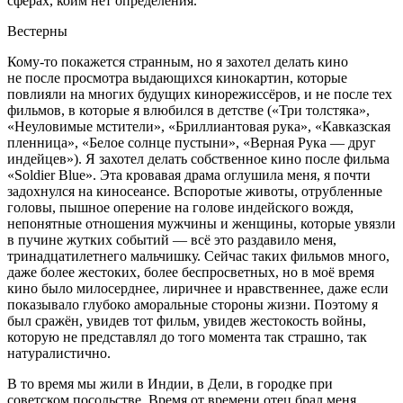
сферах, коим нет определения.
Вестерны
Кому-то покажется странным, но я захотел делать кино
не после просмотра выдающихся кинокартин, которые
повлияли на многих будущих кинорежиссёров, и не после тех
фильмов, в которые я влюбился в детстве («Три толстяка»,
«Неуловимые мстители», «Бриллиантовая рука», «Кавказская
пленница», «Белое солнце пустыни», «Верная Рука — друг
индейцев»). Я захотел делать собственное кино после фильма
«Soldier Blue». Эта кровавая драма оглушила меня, я почти
задохнулся на киносеансе. Вспоротые животы, отрубленные
головы, пышное оперение на голове индейского вождя,
непонятные отношения мужчины и женщины, которые увязли
в пучине жутких событий — всё это раздавило меня,
тринадцат
илетн
его мальчишку. Сейчас таких фильмов много,
даже более жестоких, более беспросветных, но в моё время
кино было милосерднее, лиричнее и нравственнее, даже если
показывало глубоко аморальные стороны жизни. Поэтому я
был сражён, увидев тот фильм, увидев жестокость войны,
которую не представлял до того момента так страшно, так
натуралистично.
В то время мы жили в Индии, в Дели, в городке при
советском посольстве. Время от времени отец брал меня