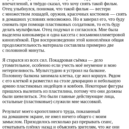
впечатлений, я твёрдо сказал, что хочу снять такой фильм.
Отец улыбнулся, понимая, что такой фильм — вестерн
с множеством лошадей, оружия, красочных костюмов — снять
в домашних условиях невозможно. Но я заверил его, что буду
снимать при помощи пластиковых солдатиков, то есть буду
делать мультфильм. Отец подумал и согласился. Мне была
выделена кинокамера и одна кассета с восьмимиллиметровой
киноплёнкой. При воспроизведении этой киноплёнки общая
продолжительность материала составляла примерно две
с половиной минуты.
Я старался из всех сил. Покадровая съёмка — дело
утомительное, особенно если учесть моё неумение и мою
нетерпеливость. Мультстудию я устроил на балконе.
Половину балкона занимала клетка, где жил коршун. Рядом
с его клеткой я разместил на столе декорацию и небольшую
армию пластиковых индейцев и ковбоев. Некоторые фигуры
пришлось вылепить из пластилина, потому что они должны
были шевелиться. Это были главные действующие лица,
остальные (пластиковые) служили мне массовкой.
Результат моего кропотливого труда, показанный
на домашнем экране, не имел ничего общего с моим
замыслом. Приходилось несколько раз прерывать сеанс,
отматывать плёнку назад и объяснять зрителям, что же они