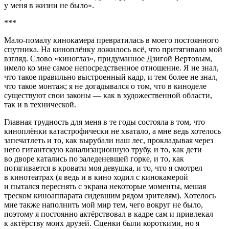
у меня в жизни не было».
***
Мало-помалу кинокамера превратилась в моего постоянного
спутника. На киноплёнку ложилось всё, что притягивало мой
взгляд. Слово «киноглаз», придуманное Дзигой Вертовым,
имело ко мне самое непосредственное отношение. Я не знал,
что такое правильно выстроенный кадр, и тем более не знал,
что такое монтаж; я не догадывался о том, что в киноделе
существуют свои законы — как в художественной области,
так и в технической.
Главная трудность для меня в те годы состояла в том, что
киноплёнки катастрофически не хватало, а мне ведь хотелось
запечатлеть и то, как вырубали наш лес, прокладывая через
него гигантскую канализационную трубу, и то, как дети
во дворе катались по заледеневшей горке, и то, как
потягивается в кровати моя девушка, и то, что я смотрел
в кинотеатрах (я ведь и в кино ходил с кинокамерой
и пытался переснять с экрана некоторые моменты, мешая
треском киноаппарата сидевшим рядом зрителям). Хотелось
мне также наполнить мой мир тем, чего вокруг не было,
поэтому я постоянно актёрствовал в кадре сам и привлекал
к актёрству моих друзей. Сценки были короткими, но я