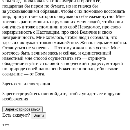
я бы тогда побаловался кинокамерой и бросил её,
поцарапал бы пером по бумаге, но не гнался бы
за ускользающими образами, чтобы с их помощью воссоздать
мир, присутствие которого ощущаю в себе ежеминутно. Мне
хотелось растормошить окружавших меня людей, чтобы они
очнулись и тоже вспомнили про своё Неведомое, про свою
неразрывность с Настоящим, про своё Величие и свою
Безграничность. Мне хотелось, чтобы люди осознали, что
здесь их окружает только мимолётное. Жизнь ведь мимолётна.
Оглянуться не успеешь… Поэтому я жил в искусстве. Мне
хотелось быть вечным здесь и сейчас, и единственный
известный мне способ осуществить это — отринуть
обыденное и уйти с головой в творческий процесс, который
по природе своей наполнен Божественностью, ибо всякое
созидание — от Бога.
Здесь есть иллюстрация
Зарегистрируйтесь или войдите, чтобы увидеть ее и другие
изображения
Зарегистрироваться
Есть аккаунт?
Войти
***